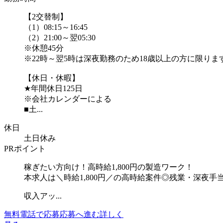
【2交替制】
（1）08:15～16:45
（2）21:00～翌05:30
※休憩45分
※22時～翌5時は深夜勤務のため18歳以上の方に限りま
【休日・休暇】
★年間休日125日
※会社カレンダーによる
■土...
休日
土日休み
PRポイント
稼ぎたい方向け！高時給1,800円の製造ワーク！
本求人は＼時給1,800円／の高時給案件◎残業・深夜
収入アッ...
無料電話で応募
応募へ進む
詳しく