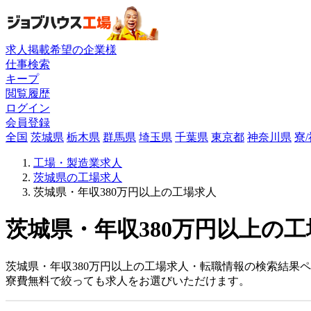
求人掲載希望の企業様
仕事検索
キープ
閲覧履歴
ログイン
会員登録
全国
茨城県
栃木県
群馬県
埼玉県
千葉県
東京都
神奈川県
寮
工場・製造業求人
茨城県の工場求人
茨城県・年収380万円以上の工場求人
茨城県・年収380万円以上の工
茨城県・年収380万円以上の工場求人・転職情報の検索結果
寮費無料で絞っても求人をお選びいただけます。