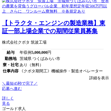
【トラクタ・エンジンの製造業務】東
証一部上場企業での期間従業員募集
株式会社クボタ 筑波工場
給与
年収例
5,000,000
円
勤務地
茨城県 つくばみらい市
寮・社宅
あり（無料）
仕事内容
《クボタ期間工》機械操作・製造オペレーター
詳細を表示
＼最短45秒で完了／
応募へ進む
詳しく
見る
ゴールド求人