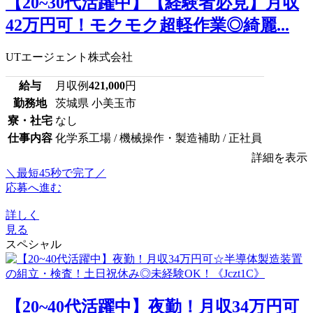
【20~30代活躍中】【経験者必見】月収
42万円可！モクモク超軽作業◎綺麗...
UTエージェント株式会社
給与
月収例
421,000
円
勤務地
茨城県 小美玉市
寮・社宅
なし
仕事内容
化学系工場 / 機械操作・製造補助 / 正社員
詳細を表示
＼最短45秒で完了／
応募へ進む
詳しく
見る
スペシャル
【20~40代活躍中】夜勤！月収34万円可