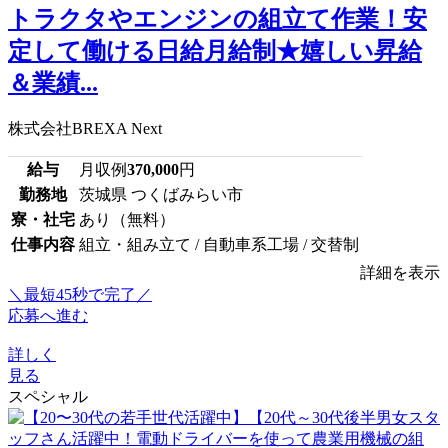
トラクタやエンジンの組立て作業！安
定して働ける日給月給制★嬉しい昇給
＆業績...
株式会社BREXA Next
給与
月収例
370,000
円
勤務地
茨城県 つくばみらい市
寮・社宅
あり（無料）
仕事内容
組立・組み立て / 自動車系工場 / 交替制
詳細を表示
＼最短45秒で完了／
応募へ進む
詳しく
見る
スペシャル