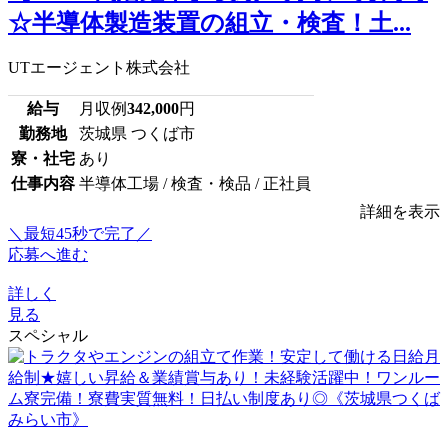
☆半導体製造装置の組立・検査！土...
UTエージェント株式会社
給与
月収例
342,000
円
勤務地
茨城県 つくば市
寮・社宅
あり
仕事内容
半導体工場 / 検査・検品 / 正社員
詳細を表示
＼最短45秒で完了／
応募へ進む
詳しく
見る
スペシャル