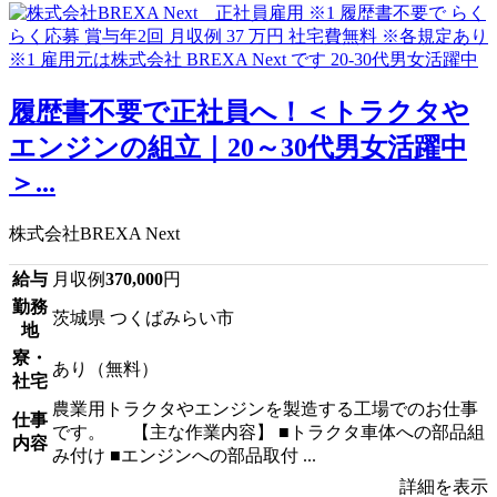
履歴書不要で正社員へ！＜トラクタや
エンジンの組立｜20～30代男女活躍中
＞...
株式会社BREXA Next
給与
月収例
370,000
円
勤務
茨城県 つくばみらい市
地
寮・
あり（無料）
社宅
農業用トラクタやエンジンを製造する工場でのお仕事
仕事
です。 【主な作業内容】 ■トラクタ車体への部品組
内容
み付け ■エンジンへの部品取付 ...
詳細を表示