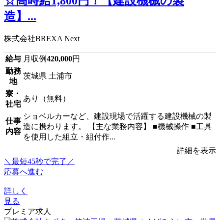
☆高時給1,800円！【建設機械の製
造】...
株式会社BREXA Next
給与
月収例
420,000
円
勤務
茨城県 土浦市
地
寮・
あり（無料）
社宅
ショベルカーなど、建設現場で活躍する建設機械の製
仕事
造に携わります。 【主な業務内容】 ■機械操作 ■工具
内容
を使用した組立・組付作...
詳細を表示
＼最短45秒で完了／
応募へ進む
詳しく
見る
プレミア求人