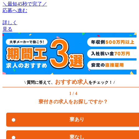
＼最短45秒で完了／
応募へ進む
詳しく
見る
おすすめ求人
\ 質問に答えて、
をチェック！ /
1 / 4
寮付きの求人をお探しですか？
寮あり
寮なし