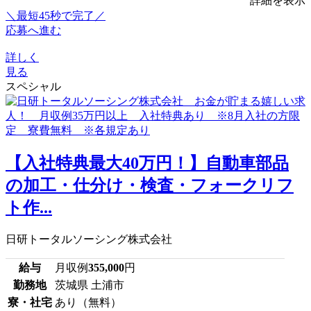
詳細を表示
＼最短45秒で完了／
応募へ進む
詳しく
見る
スペシャル
【入社特典最大40万円！】自動車部品
の加工・仕分け・検査・フォークリフ
ト作...
日研トータルソーシング株式会社
給与
月収例
355,000
円
勤務地
茨城県 土浦市
寮・社宅
あり（無料）