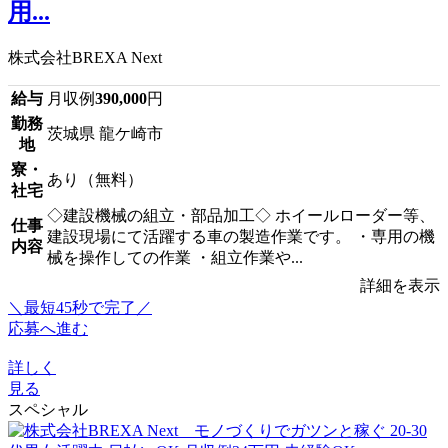
用...
株式会社BREXA Next
給与
月収例
390,000
円
勤務
茨城県 龍ケ崎市
地
寮・
あり（無料）
社宅
◇建設機械の組立・部品加工◇ ホイールローダー等、
仕事
建設現場にて活躍する車の製造作業です。 ・専用の機
内容
械を操作しての作業 ・組立作業や...
詳細を表示
＼最短45秒で完了／
応募へ進む
詳しく
見る
スペシャル