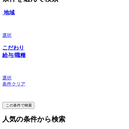
地域
選択
こだわり
給与/職種
選択
条件クリア
この条件で検索
人気の条件から検索