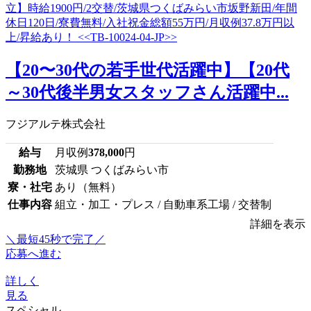
【20〜30代の若手世代活躍中】【20代
～30代後半男女スタッフさん活躍中...
フジアルテ株式会社
給与
月収例
378,000
円
勤務地
茨城県 つくばみらい市
寮・社宅
あり（無料）
仕事内容
組立・加工・プレス / 自動車系工場 / 交替制
詳細を表示
＼最短45秒で完了／
応募へ進む
詳しく
見る
スペシャル