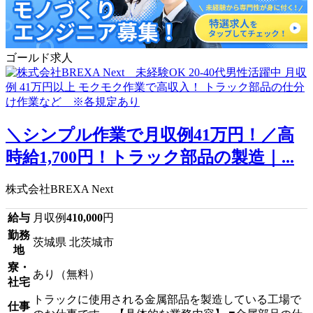
ゴールド求人
＼シンプル作業で月収例41万円！／高
時給1,700円！トラック部品の製造｜...
株式会社BREXA Next
給与
月収例
410,000
円
勤務
茨城県 北茨城市
地
寮・
あり（無料）
社宅
トラックに使用される金属部品を製造している工場で
仕事