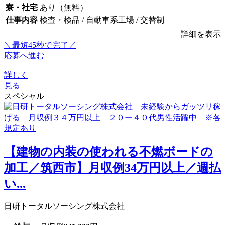
寮・社宅
あり（無料）
仕事内容
検査・検品 / 自動車系工場 / 交替制
詳細を表示
＼最短45秒で完了／
応募へ進む
詳しく
見る
スペシャル
【建物の内装の使われる不燃ボードの
加工／筑西市】月収例34万円以上／週払
い...
日研トータルソーシング株式会社