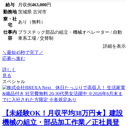
給与
月収例
463,000
円
勤務地
茨城県 古河市
寮・社
あり（無料）
宅
仕事内
プラスチック部品の組立・機械オペレーター / 自動
容
車系工場 / 交替制
詳細を表示
＼最短45秒で完了／
応募へ進む
詳しく
見る
スペシャル
【未経験OK！月収平均38万円★】建設
機械の組立・部品加工作業／正社員登