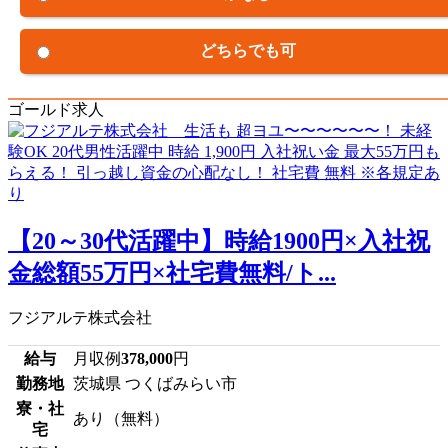
どちらでも可
ゴールド求人
【20～30代活躍中】時給1900円×入社祝
金総額55万円×社宅費無料/ト...
フジアルテ株式会社
給与
月収例
378,000
円
勤務地
茨城県 つくばみらい市
寮・社
あり（無料）
宅