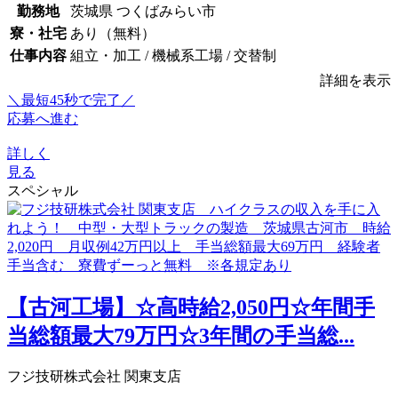
勤務地
茨城県 つくばみらい市
寮・社宅
あり（無料）
仕事内容
組立・加工 / 機械系工場 / 交替制
詳細を表示
＼最短45秒で完了／
応募へ進む
詳しく
見る
スペシャル
【古河工場】☆高時給2,050円☆年間手
当総額最大79万円☆3年間の手当総...
フジ技研株式会社 関東支店