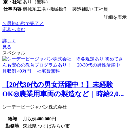
寮・社宅
あり（無料）
仕事内容
機械系工場 / 機械操作・製造補助 / 正社員
詳細を表示
＼最短45秒で完了／
応募へ進む
詳しく
見る
スペシャル
【20代30代の男女活躍中！】未経験
OK◎農業用車両の製造など｜時給2,0...
シーデーピージャパン株式会社
給与
月収例
400,000
円
勤務地
茨城県 つくばみらい市