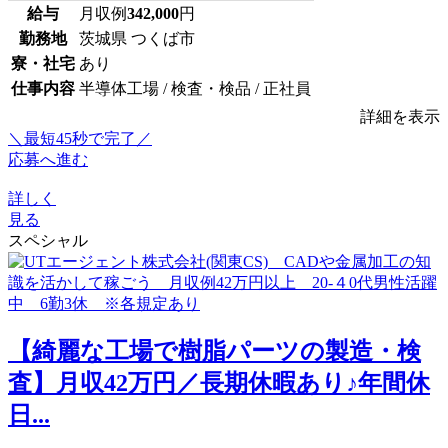
給与
月収例
342,000
円
勤務地
茨城県 つくば市
寮・社宅
あり
仕事内容
半導体工場 / 検査・検品 / 正社員
詳細を表示
＼最短45秒で完了／
応募へ進む
詳しく
見る
スペシャル
【綺麗な工場で樹脂パーツの製造・検
査】月収42万円／長期休暇あり♪年間休
日...