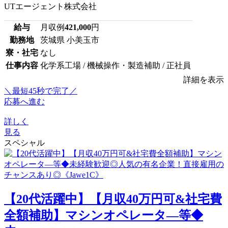
UTエージェント株式会社
給与
月収例
421,000
円
勤務地
茨城県 小美玉市
寮・社宅
なし
仕事内容
化学系工場 / 機械操作・製造補助 / 正社員
詳細を表示
＼最短45秒で完了／
応募へ進む
詳しく
見る
スペシャル
【20代活躍中】【月収40万円可&社宅費
全額補助】マシンオペレータ―等◆