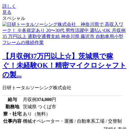
詳しく
見る
スペシャル
【月収例37万円以上☆】茨城県で稼
ぐ！未経験OK！精密マイクロシャフト
の製...
日研トータルソーシング株式会社
給与
月収例
374,000
円
勤務地
茨城県 つくば市
寮・社宅
あり（無料）
仕事内容
機械オペレーター・運搬 / 自動車系工場 / 交替制