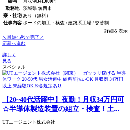
給与
月収例
341,000
円
勤務地
茨城県 筑西市
寮・社宅
あり（無料）
仕事内容
ボードの加工・検査 / 建築系工場 / 交替制
詳細を表示
＼最短45秒で完了／
応募へ進む
詳しく
見る
スペシャル
【20~40代活躍中】夜勤！月収34万円可
☆半導体製造装置の組立・検査！土...
UTエージェント株式会社