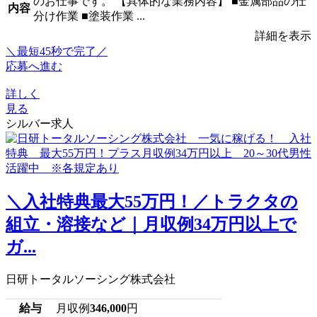
のお仕事です。 【具体的な業務内容】 ■金属部品の仕
内容
分け作業 ■塗装作業 ...
詳細を表示
＼最短45秒で完了／
応募へ進む
詳しく
見る
シルバー求人
＼入社特典最大55万円！／トラクタの
組立・溶接など｜月収例34万円以上で
ガ...
日研トータルソーシング株式会社
給与
月収例
346,000
円