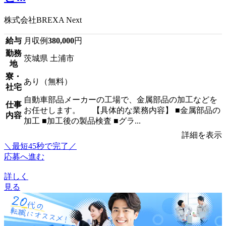
株式会社BREXA Next
給与
月収例
380,000
円
勤務
茨城県 土浦市
地
寮・
あり（無料）
社宅
自動車部品メーカーの工場で、金属部品の加工などを
仕事
お任せします。 【具体的な業務内容】 ■金属部品の
内容
加工 ■加工後の製品検査 ■グラ...
詳細を表示
＼最短45秒で完了／
応募へ進む
詳しく
見る