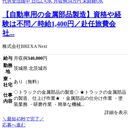
【自動車用の金属部品製造】資格や経
験は不問／時給1,400円／赴任旅費会
社...
株式会社BREXA Next
給与
月収例
340,000
円
勤務
茨城県 北茨城市
地
寮・
あり（無料）
社宅
◇トラックの金属部品の製造◇ ★トラックの金属部品
仕事
の製造、仕上げ作業★ ・金属部品の仕分け作業 ・塗
内容
装業務 ・研磨作業 ・簡単な機械...
詳細を表示
＼最短45秒で完了／
応募へ進む