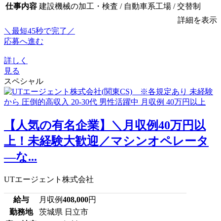
仕事内容
建設機械の加工・検査 / 自動車系工場 / 交替制
詳細を表示
＼最短45秒で完了／
応募へ進む
詳しく
見る
スペシャル
【人気の有名企業】＼月収例40万円以
上！未経験大歓迎／マシンオペレータ
―な...
UTエージェント株式会社
給与
月収例
408,000
円
勤務地
茨城県 日立市