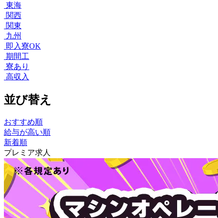
東海
関西
関東
九州
即入寮OK
期間工
寮あり
高収入
並び替え
おすすめ順
給与が高い順
新着順
プレミア求人