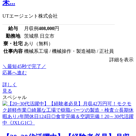
未...
UTエージェント株式会社
給与
月収例
408,000
円
勤務地
茨城県 日立市
寮・社宅
あり（無料）
仕事内容
機械系工場 / 機械操作・製造補助 / 正社員
詳細を表示
＼最短45秒で完了／
応募へ進む
詳しく
見る
スペシャル