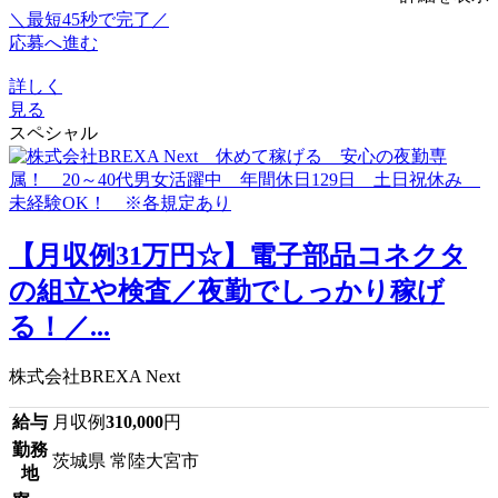
＼最短45秒で完了／
応募へ進む
詳しく
見る
スペシャル
【月収例31万円☆】電子部品コネクタ
の組立や検査／夜勤でしっかり稼げ
る！／...
株式会社BREXA Next
給与
月収例
310,000
円
勤務
茨城県 常陸大宮市
地