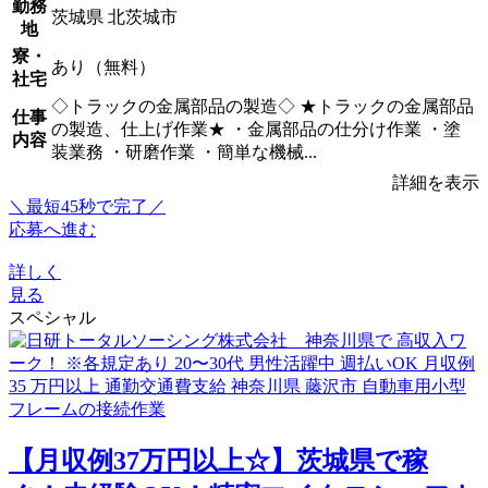
勤務
茨城県 北茨城市
地
寮・
あり（無料）
社宅
◇トラックの金属部品の製造◇ ★トラックの金属部品
仕事
の製造、仕上げ作業★ ・金属部品の仕分け作業 ・塗
内容
装業務 ・研磨作業 ・簡単な機械...
詳細を表示
＼最短45秒で完了／
応募へ進む
詳しく
見る
スペシャル
【月収例37万円以上☆】茨城県で稼