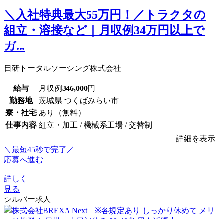
＼入社特典最大55万円！／トラクタの
組立・溶接など｜月収例34万円以上で
ガ...
日研トータルソーシング株式会社
給与
月収例
346,000
円
勤務地
茨城県 つくばみらい市
寮・社宅
あり（無料）
仕事内容
組立・加工 / 機械系工場 / 交替制
詳細を表示
＼最短45秒で完了／
応募へ進む
詳しく
見る
シルバー求人