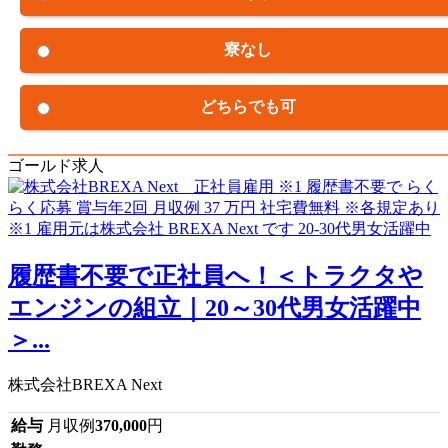
寮なし
どちらでも可
ゴールド求人
履歴書不要で正社員へ！＜トラクタや
エンジンの組立｜20～30代男女活躍中
＞...
株式会社BREXA Next
給与
月収例
370,000
円