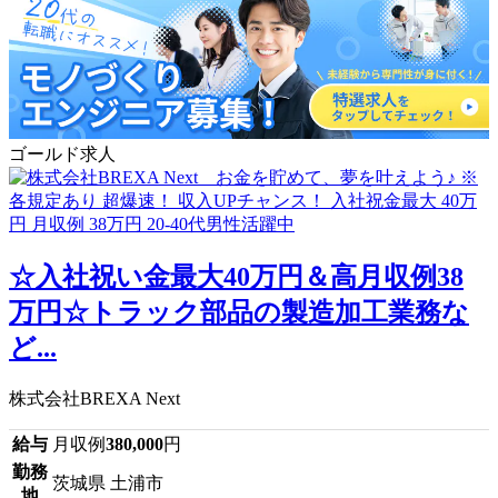
ゴールド求人
☆入社祝い金最大40万円＆高月収例38
万円☆トラック部品の製造加工業務な
ど...
株式会社BREXA Next
給与
月収例
380,000
円
勤務
茨城県 土浦市
地