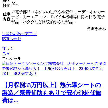
寮・
なし
社宅
◇電子部品コネクタの組立や検査◇ オーディオやカー
仕事
ナビ、カーエアコン、モバイル機器等に使われる 電子
内容
部品コネクタなど比較的小さな部品...
詳細を表示
＼最短45秒で完了／
応募へ進む
詳しく
見る
スペシャル
【月収例33万円以上】熱伝導シートの
製造／寮費補助もありで安心◎赴任旅
費は...