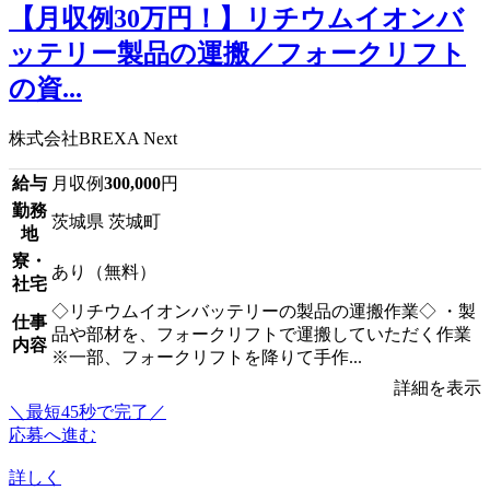
【月収例30万円！】リチウムイオンバ
ッテリー製品の運搬／フォークリフト
の資...
株式会社BREXA Next
給与
月収例
300,000
円
勤務
茨城県 茨城町
地
寮・
あり（無料）
社宅
◇リチウムイオンバッテリーの製品の運搬作業◇ ・製
仕事
品や部材を、フォークリフトで運搬していただく作業
内容
※一部、フォークリフトを降りて手作...
詳細を表示
＼最短45秒で完了／
応募へ進む
詳しく