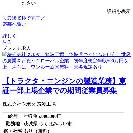
ださい
詳細を表示
＼最短45秒で完了／
応募へ進む
詳しく
見る
プレミア求人
【トラクタ・エンジンの製造業務】東
証一部上場企業での期間従業員募集
株式会社クボタ 筑波工場
給与
年収例
5,000,000
円
勤務地
茨城県 つくばみらい市
寮・社宅
あり（無料）