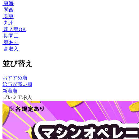
東海
関西
関東
九州
即入寮OK
期間工
寮あり
高収入
並び替え
おすすめ順
給与が高い順
新着順
プレミア求人