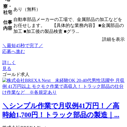
寮・
あり（無料）
社宅
自動車部品メーカーの工場で、金属部品の加工などを
仕事
お任せします。 【具体的な業務内容】 ■金属部品の
内容
加工 ■加工後の製品検査 ■グラ...
詳細を表示
＼最短45秒で完了／
応募へ進む
詳しく
見る
ゴールド求人
＼シンプル作業で月収例41万円！／高
時給1,700円！トラック部品の製造｜...