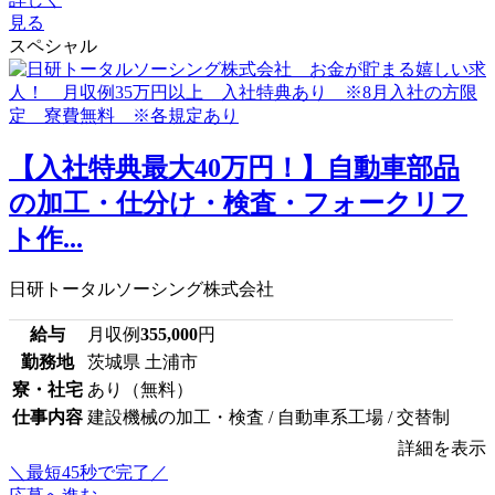
見る
スペシャル
【入社特典最大40万円！】自動車部品
の加工・仕分け・検査・フォークリフ
ト作...
日研トータルソーシング株式会社
給与
月収例
355,000
円
勤務地
茨城県 土浦市
寮・社宅
あり（無料）
仕事内容
建設機械の加工・検査 / 自動車系工場 / 交替制
詳細を表示
＼最短45秒で完了／