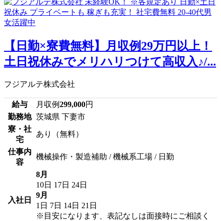
【日勤×寮費無料】月収例29万円以上！
土日祝休みでメリハリつけて高収入♪/...
フジアルテ株式会社
給与
月収例
299,000
円
勤務地
茨城県 下妻市
寮・社
あり（無料）
宅
仕事内
機械操作・製造補助 / 機械系工場 / 日勤
容
8月
10日
17日
24日
9月
入社日
1日
7日
14日
21日
※目安になります、表記なしは面接時にご相談く