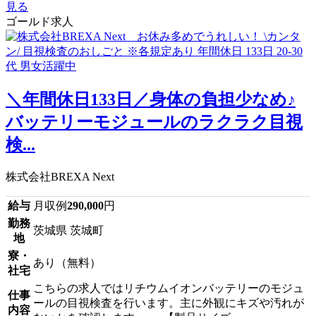
見る
ゴールド求人
＼年間休日133日／身体の負担少なめ♪
バッテリーモジュールのラクラク目視
検...
株式会社BREXA Next
給与
月収例
290,000
円
勤務
茨城県 茨城町
地
寮・
あり（無料）
社宅
こちらの求人ではリチウムイオンバッテリーのモジュ
仕事
ールの目視検査を行います。主に外観にキズや汚れが
内容