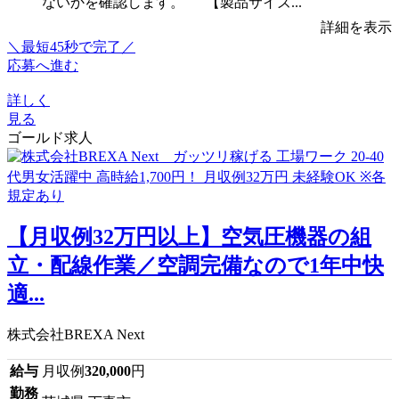
ないかを確認します。 【製品サイズ...
詳細を表示
＼最短45秒で完了／
応募へ進む
詳しく
見る
ゴールド求人
【月収例32万円以上】空気圧機器の組
立・配線作業／空調完備なので1年中快
適...
株式会社BREXA Next
給与
月収例
320,000
円
勤務