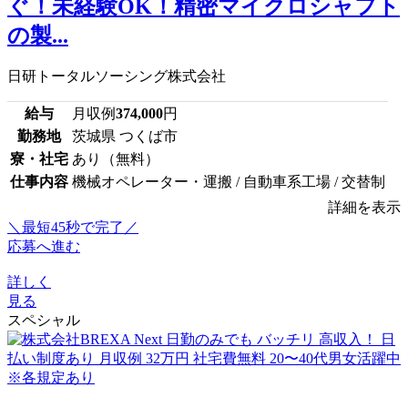
ぐ！未経験OK！精密マイクロシャフト
の製...
日研トータルソーシング株式会社
給与
月収例
374,000
円
勤務地
茨城県 つくば市
寮・社宅
あり（無料）
仕事内容
機械オペレーター・運搬 / 自動車系工場 / 交替制
詳細を表示
＼最短45秒で完了／
応募へ進む
詳しく
見る
スペシャル