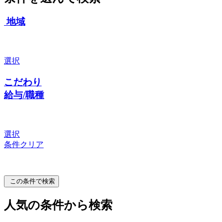
地域
選択
こだわり
給与/職種
選択
条件クリア
この条件で検索
人気の条件から検索