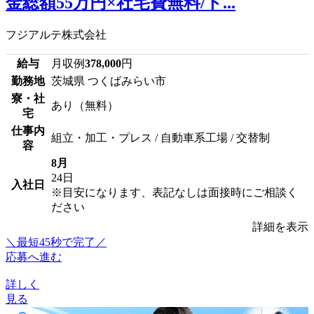
金総額55万円×社宅費無料/ト...
フジアルテ株式会社
給与
月収例
378,000
円
勤務地
茨城県 つくばみらい市
寮・社
あり（無料）
宅
仕事内
組立・加工・プレス / 自動車系工場 / 交替制
容
8月
24日
入社日
※目安になります、表記なしは面接時にご相談く
ださい
詳細を表示
＼最短45秒で完了／
応募へ進む
詳しく
見る