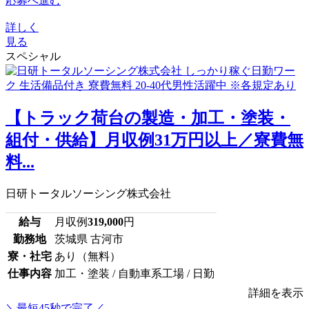
応募へ進む
詳しく
見る
スペシャル
【トラック荷台の製造・加工・塗装・
組付・供給】月収例31万円以上／寮費無
料...
日研トータルソーシング株式会社
給与
月収例
319,000
円
勤務地
茨城県 古河市
寮・社宅
あり（無料）
仕事内容
加工・塗装 / 自動車系工場 / 日勤
詳細を表示
＼最短45秒で完了／