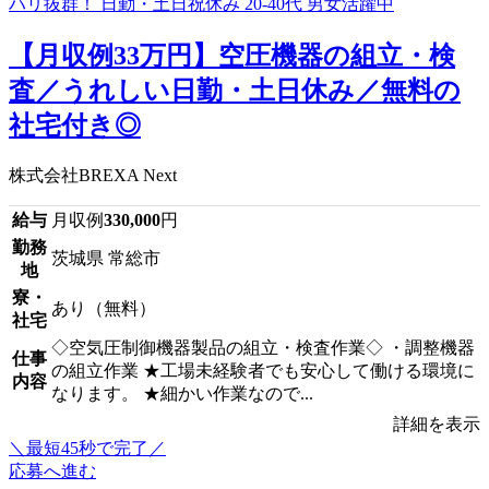
【月収例33万円】空圧機器の組立・検
査／うれしい日勤・土日休み／無料の
社宅付き◎
株式会社BREXA Next
給与
月収例
330,000
円
勤務
茨城県 常総市
地
寮・
あり（無料）
社宅
◇空気圧制御機器製品の組立・検査作業◇ ・調整機器
仕事
の組立作業 ★工場未経験者でも安心して働ける環境に
内容
なります。 ★細かい作業なので...
詳細を表示
＼最短45秒で完了／
応募へ進む