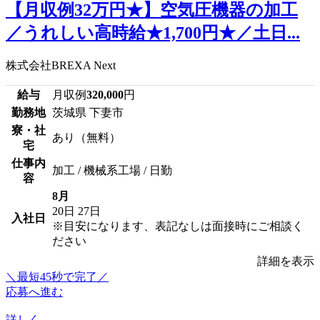
【月収例32万円★】空気圧機器の加工
／うれしい高時給★1,700円★／土日...
株式会社BREXA Next
給与
月収例
320,000
円
勤務地
茨城県 下妻市
寮・社
あり（無料）
宅
仕事内
加工 / 機械系工場 / 日勤
容
8月
20日
27日
入社日
※目安になります、表記なしは面接時にご相談く
ださい
詳細を表示
＼最短45秒で完了／
応募へ進む
詳しく