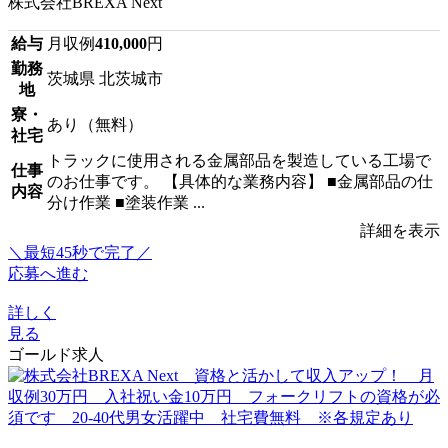
株式会社BREXA Next
給与
月収例
410,000
円
勤務
茨城県 北茨城市
地
寮・
あり（無料）
社宅
トラックに使用される金属部品を製造している工場で
仕事
のお仕事です。 【具体的な業務内容】 ■金属部品の仕
内容
分け作業 ■塗装作業 ...
詳細を表示
＼最短45秒で完了／
応募へ進む
詳しく
見る
ゴールド求人