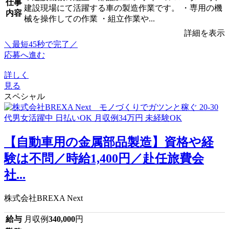
仕事
建設現場にて活躍する車の製造作業です。 ・専用の機
内容
械を操作しての作業 ・組立作業や...
詳細を表示
＼最短45秒で完了／
応募へ進む
詳しく
見る
スペシャル
【自動車用の金属部品製造】資格や経
験は不問／時給1,400円／赴任旅費会
社...
株式会社BREXA Next
給与
月収例
340,000
円