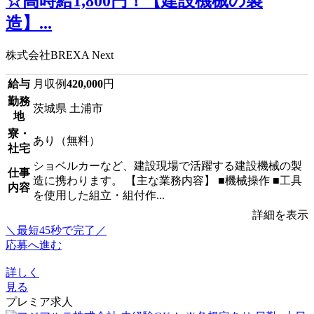
☆高時給1,800円！【建設機械の製
造】...
株式会社BREXA Next
給与
月収例
420,000
円
勤務
茨城県 土浦市
地
寮・
あり（無料）
社宅
ショベルカーなど、建設現場で活躍する建設機械の製
仕事
造に携わります。 【主な業務内容】 ■機械操作 ■工具
内容
を使用した組立・組付作...
詳細を表示
＼最短45秒で完了／
応募へ進む
詳しく
見る
プレミア求人