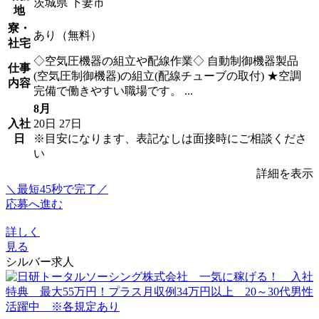
茨城県 下妻市
地
寮・
あり（無料）
社宅
◇空気圧機器の組立や配線作業◇ 自動制御機器製品
仕事
(空気圧制御機器)の組立(配線チューブの取付) ★空調
内容
完備で働きやすい職場です。 ...
8月
入社
20日
27日
日
※目安になります、表記なしは面接時にご相談くださ
い
詳細を表示
＼最短45秒で完了／
応募へ進む
詳しく
見る
シルバー求人