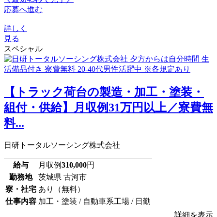
応募へ進む
詳しく
見る
スペシャル
【トラック荷台の製造・加工・塗装・
組付・供給】月収例31万円以上／寮費無
料...
日研トータルソーシング株式会社
給与
月収例
310,000
円
勤務地
茨城県 古河市
寮・社宅
あり（無料）
仕事内容
加工・塗装 / 自動車系工場 / 日勤
詳細を表示