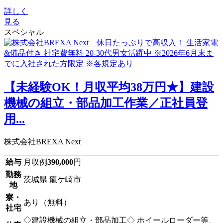
詳しく
見る
スペシャル
【未経験OK！月収平均38万円★】建設
機械の組立・部品加工作業／正社員登
用...
株式会社BREXA Next
給与
月収例
390,000
円
勤務
茨城県 龍ケ崎市
地
寮・
あり（無料）
社宅
◇建設機械の組立・部品加工◇ ホイールローダー等、