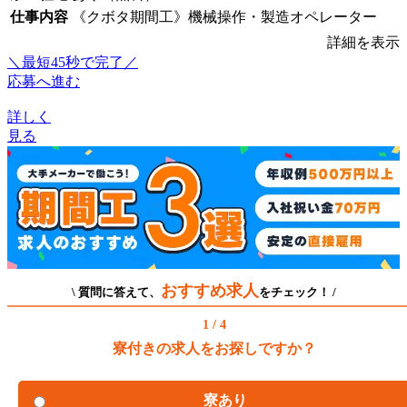
仕事内容
《クボタ期間工》機械操作・製造オペレーター
詳細を表示
＼最短45秒で完了／
応募へ進む
詳しく
見る
おすすめ求人
\ 質問に答えて、
をチェック！ /
1 / 4
寮付きの求人をお探しですか？
寮あり