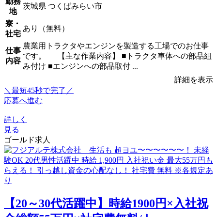
勤務
茨城県 つくばみらい市
地
寮・
あり（無料）
社宅
農業用トラクタやエンジンを製造する工場でのお仕事
仕事
です。 【主な作業内容】 ■トラクタ車体への部品組
内容
み付け ■エンジンへの部品取付 ...
詳細を表示
＼最短45秒で完了／
応募へ進む
詳しく
見る
ゴールド求人
【20～30代活躍中】時給1900円×入社祝