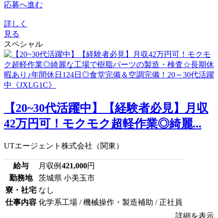
応募へ進む
詳しく
見る
スペシャル
【20~30代活躍中】【経験者必見】月収
42万円可！モクモク超軽作業◎綺麗...
UTエージェント株式会社（関東）
給与
月収例
421,000
円
勤務地
茨城県 小美玉市
寮・社宅
なし
仕事内容
化学系工場 / 機械操作・製造補助 / 正社員
詳細を表示