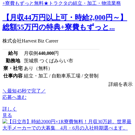
【月収44万円以上可・時給2,000円～】
総額55万円の特典+寮費もずっと...
株式会社Harvest Biz Career
給与
月収例
440,000
円
勤務地
茨城県 つくばみらい市
寮・社宅
あり（無料）
仕事内容
組立・加工 / 自動車系工場 / 交替制
詳細を表示
＼最短45秒で完了／
応募へ進む
詳しく
見る