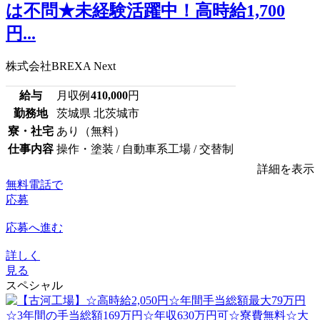
は不問★未経験活躍中！高時給1,700
円...
株式会社BREXA Next
給与
月収例
410,000
円
勤務地
茨城県 北茨城市
寮・社宅
あり（無料）
仕事内容
操作・塗装 / 自動車系工場 / 交替制
詳細を表示
無料電話で
応募
応募へ進む
詳しく
見る
スペシャル