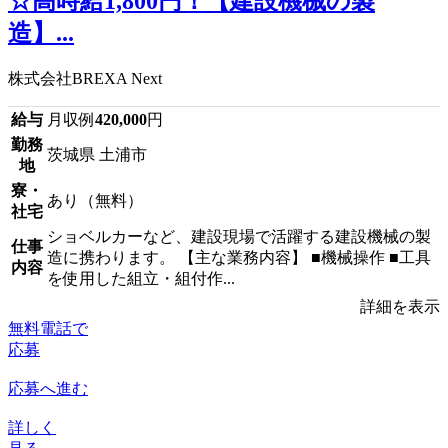
☆高時給1,800円！【建設機械の製
造】...
株式会社BREXA Next
給与
月収例
420,000
円
勤務
茨城県 土浦市
地
寮・
あり（無料）
社宅
ショベルカーなど、建設現場で活躍する建設機械の製
仕事
造に携わります。 【主な業務内容】 ■機械操作 ■工具
内容
を使用した組立・組付作...
詳細を表示
無料電話で
応募
応募へ進む
詳しく