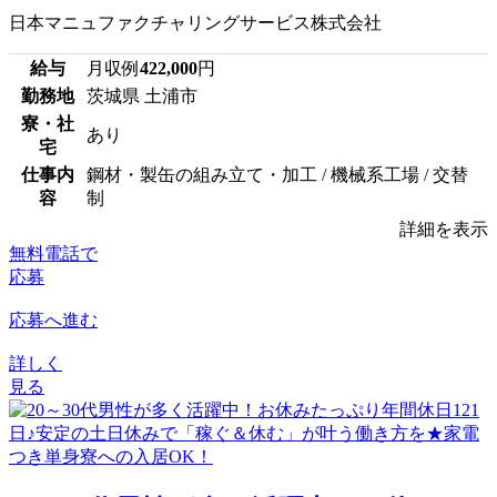
日本マニュファクチャリングサービス株式会社
給与
月収例
422,000
円
勤務地
茨城県 土浦市
寮・社
あり
宅
仕事内
鋼材・製缶の組み立て・加工 / 機械系工場 / 交替
容
制
詳細を表示
無料電話で
応募
応募へ進む
詳しく
見る