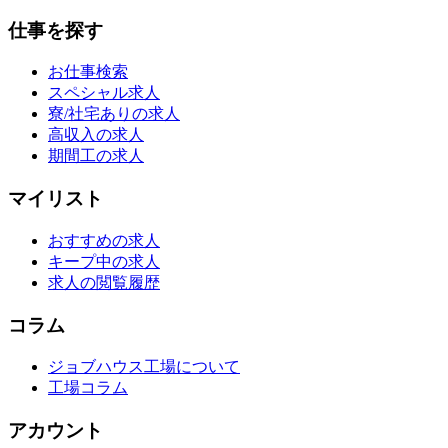
仕事を探す
お仕事検索
スペシャル求人
寮/社宅ありの求人
高収入の求人
期間工の求人
マイリスト
おすすめの求人
キープ中の求人
求人の閲覧履歴
コラム
ジョブハウス工場について
工場コラム
アカウント