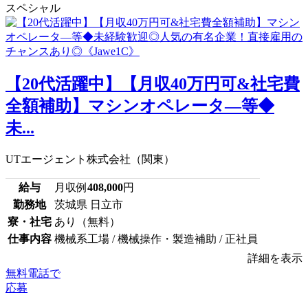
スペシャル
【20代活躍中】【月収40万円可&社宅費
全額補助】マシンオペレータ―等◆
未...
UTエージェント株式会社（関東）
給与
月収例
408,000
円
勤務地
茨城県 日立市
寮・社宅
あり（無料）
仕事内容
機械系工場 / 機械操作・製造補助 / 正社員
詳細を表示
無料電話で
応募