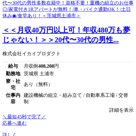
＜＜月収40万円以上可！年収480万も夢
じゃない！＞＞20代〜30代の男性...
株式会社イカイプロダクト
給与
月収例
408,208
円
勤務地
茨城県 土浦市
寮・社
あり（無料）
宅
仕事内
建設機械の組立・組み立て / 自動車系工場 / 交替
容
制
詳細を表示
＼最短45秒で完了／
応募へ進む
詳しく