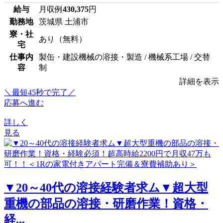
給与
月収例
430,375
円
勤務地
茨城県 土浦市
寮・社
あり（無料）
宅
仕事内
製缶・建設機械の溶接・製造 / 機械系工場 / 交替
容
制
詳細を表示
＼最短45秒で完了／
応募へ進む
詳しく
見る
▼20～40代の溶接経験者求ム▼超大型
重機の部品の溶接・研磨作業！資格・
経...