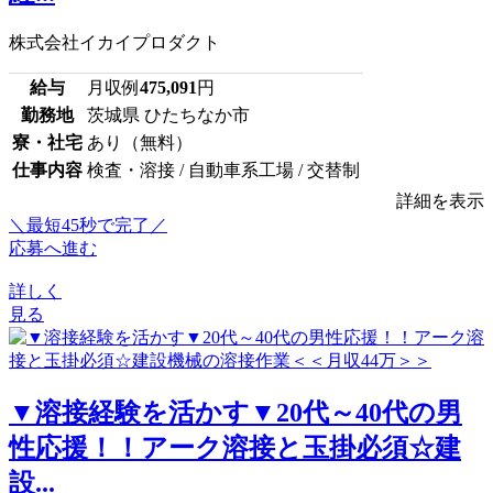
株式会社イカイプロダクト
給与
月収例
475,091
円
勤務地
茨城県 ひたちなか市
寮・社宅
あり（無料）
仕事内容
検査・溶接 / 自動車系工場 / 交替制
詳細を表示
＼最短45秒で完了／
応募へ進む
詳しく
見る
▼溶接経験を活かす▼20代～40代の男
性応援！！アーク溶接と玉掛必須☆建
設...