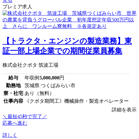
見る
プレミア求人
【トラクタ・エンジンの製造業務】東
証一部上場企業での期間従業員募集
株式会社クボタ 筑波工場
給与
年収例
5,000,000
円
勤務地
茨城県 つくばみらい市
寮・社宅
あり（無料）
仕事内容
《クボタ期間工》機械操作・製造オペレーター
詳細を表示
＼最短45秒で完了／
応募へ進む
詳しく