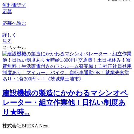
無料電話で
応募
応募へ進む
詳しく
見る
スペシャル
建設機械の製造にかかわるマシンオペ
レーター・組立作業他！日払い制度あ
り★時...
株式会社BREXA Next