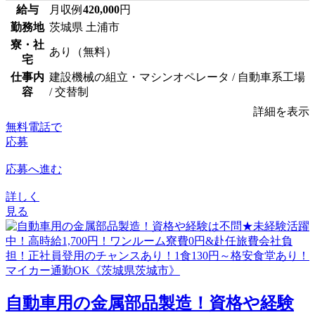
給与
月収例
420,000
円
勤務地
茨城県 土浦市
寮・社
あり（無料）
宅
仕事内
建設機械の組立・マシンオペレータ / 自動車系工場
容
/ 交替制
詳細を表示
無料電話で
応募
応募へ進む
詳しく
見る
自動車用の金属部品製造！資格や経験