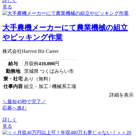
詳しく
見る
大手農機メーカーにて農業機械の組立
やピッキング作業
株式会社Harvest Biz Career
給与
月収例
410,000
円
勤務地
茨城県 つくばみらい市
寮・社宅
あり（無料）
仕事内容
組立・加工 / 機械系工場
詳細を表示
＼最短45秒で完了／
応募へ進む
詳しく
見る