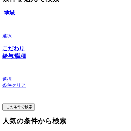
地域
選択
こだわり
給与/職種
選択
条件クリア
この条件で検索
人気の条件から検索