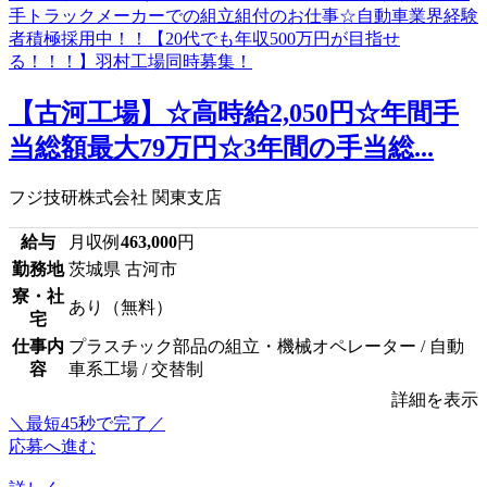
【古河工場】☆高時給2,050円☆年間手
当総額最大79万円☆3年間の手当総...
フジ技研株式会社 関東支店
給与
月収例
463,000
円
勤務地
茨城県 古河市
寮・社
あり（無料）
宅
仕事内
プラスチック部品の組立・機械オペレーター / 自動
容
車系工場 / 交替制
詳細を表示
＼最短45秒で完了／
応募へ進む