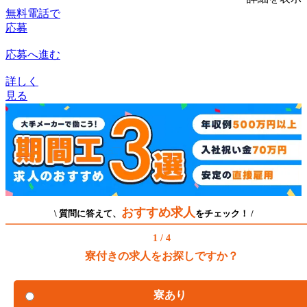
無料電話で
応募
応募へ進む
詳しく
見る
おすすめ求人
\ 質問に答えて、
をチェック！ /
1 / 4
寮付きの求人をお探しですか？
寮あり