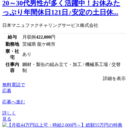
20～30代男性が多く活躍中！お休みた
っぷり年間休日121日♪安定の土日休...
日本マニュファクチャリングサービス株式会社
給与
月収例
422,000
円
勤務地
茨城県 龍ケ崎市
寮・社
あり
宅
仕事内
鋼材・製缶の組み立て・加工 / 機械系工場 / 交替
容
制
詳細を表示
無料電話で
応募
応募へ進む
詳しく
見る