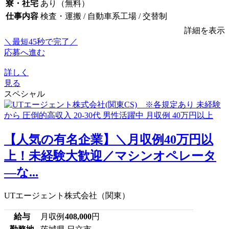
寮・社宅
あり（無料）
仕事内容
検査・運搬 / 自動車系工場 / 交替制
詳細を表示
＼最短45秒で完了／
応募へ進む
詳しく
見る
スペシャル
【人気の有名企業】＼月収例40万円以
上！未経験大歓迎／マシンオペレータ
―な...
UTエージェント株式会社（関東）
給与
月収例
408,000
円