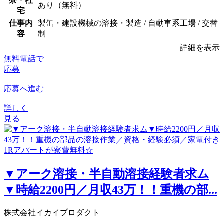
寮・社
あり（無料）
宅
仕事内
製缶・建設機械の溶接・製造 / 自動車系工場 / 交替
容
制
詳細を表示
無料電話で
応募
応募へ進む
詳しく
見る
▼アーク溶接・半自動溶接経験者求ム
▼時給2200円／月収43万！！重機の部...
株式会社イカイプロダクト