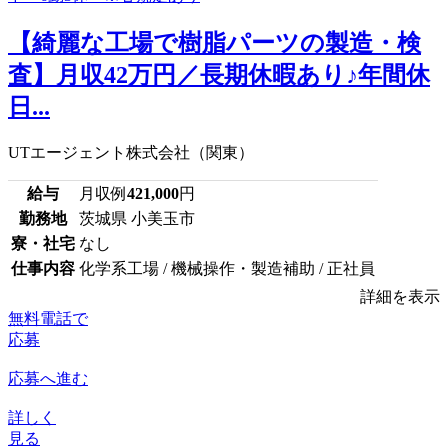
【綺麗な工場で樹脂パーツの製造・検
査】月収42万円／長期休暇あり♪年間休
日...
UTエージェント株式会社（関東）
給与
月収例
421,000
円
勤務地
茨城県 小美玉市
寮・社宅
なし
仕事内容
化学系工場 / 機械操作・製造補助 / 正社員
詳細を表示
無料電話で
応募
応募へ進む
詳しく
見る