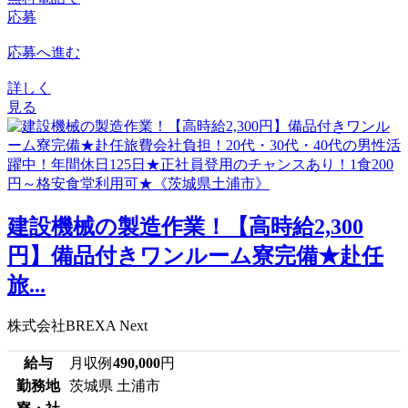
応募
応募へ進む
詳しく
見る
建設機械の製造作業！【高時給2,300
円】備品付きワンルーム寮完備★赴任
旅...
株式会社BREXA Next
給与
月収例
490,000
円
勤務地
茨城県 土浦市