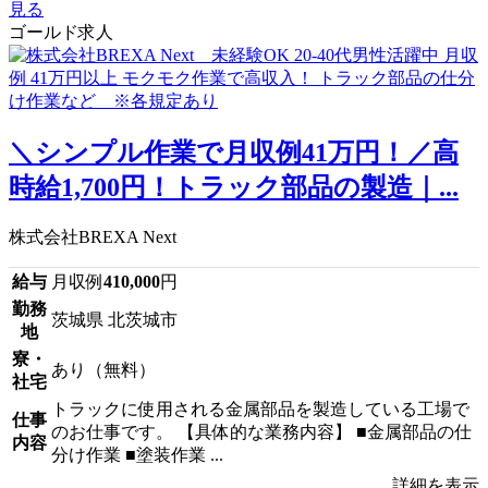
見る
ゴールド求人
＼シンプル作業で月収例41万円！／高
時給1,700円！トラック部品の製造｜...
株式会社BREXA Next
給与
月収例
410,000
円
勤務
茨城県 北茨城市
地
寮・
あり（無料）
社宅
トラックに使用される金属部品を製造している工場で
仕事
のお仕事です。 【具体的な業務内容】 ■金属部品の仕
内容
分け作業 ■塗装作業 ...
詳細を表示