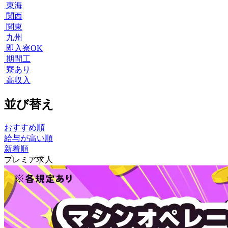
東海
関西
関東
九州
即入寮OK
期間工
寮あり
高収入
並び替え
おすすめ順
給与が高い順
新着順
プレミア求人