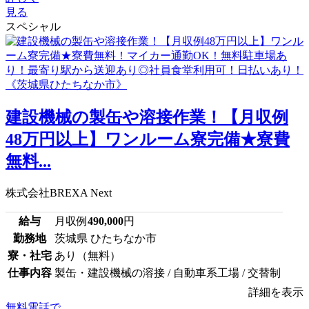
見る
スペシャル
建設機械の製缶や溶接作業！【月収例
48万円以上】ワンルーム寮完備★寮費
無料...
株式会社BREXA Next
給与
月収例
490,000
円
勤務地
茨城県 ひたちなか市
寮・社宅
あり（無料）
仕事内容
製缶・建設機械の溶接 / 自動車系工場 / 交替制
詳細を表示
無料電話で