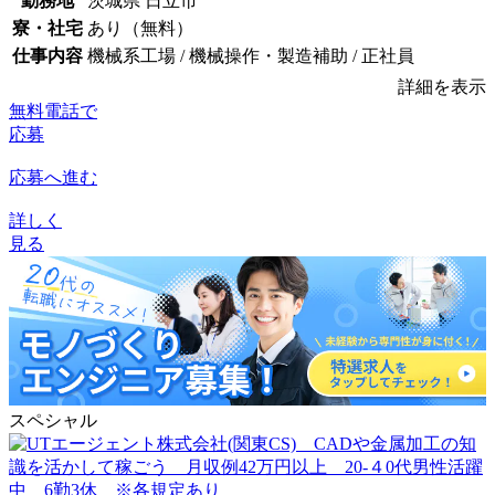
勤務地
茨城県 日立市
寮・社宅
あり（無料）
仕事内容
機械系工場 / 機械操作・製造補助 / 正社員
詳細を表示
無料電話で
応募
応募へ進む
詳しく
見る
スペシャル