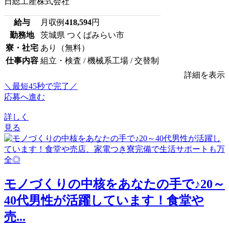
日総工産株式会社
給与
月収例
418,594
円
勤務地
茨城県 つくばみらい市
寮・社宅
あり（無料）
仕事内容
組立・検査 / 機械系工場 / 交替制
詳細を表示
＼最短45秒で完了／
応募へ進む
詳しく
見る
モノづくりの中核をあなたの手で♪20～
40代男性が活躍しています！食堂や
売...