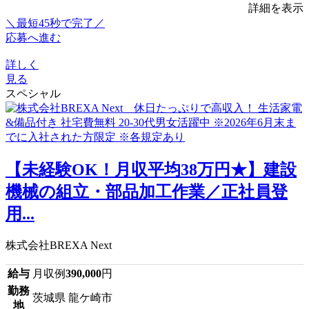
詳細を表示
＼最短45秒で完了／
応募へ進む
詳しく
見る
スペシャル
【未経験OK！月収平均38万円★】建設
機械の組立・部品加工作業／正社員登
用...
株式会社BREXA Next
給与
月収例
390,000
円
勤務
茨城県 龍ケ崎市
地