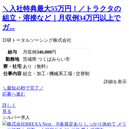
＼入社特典最大55万円！／トラクタの
組立・溶接など｜月収例34万円以上で
ガ...
日研トータルソーシング株式会社
給与
月収例
346,000
円
勤務地
茨城県 つくばみらい市
寮・社宅
あり（無料）
仕事内容
組立・加工 / 機械系工場 / 交替制
詳細を表示
＼最短45秒で完了／
応募へ進む
詳しく
見る
シルバー求人