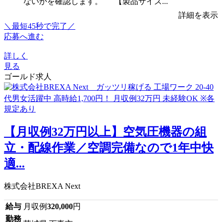
ないかを確認します。 【製品サイズ...
詳細を表示
＼最短45秒で完了／
応募へ進む
詳しく
見る
ゴールド求人
【月収例32万円以上】空気圧機器の組
立・配線作業／空調完備なので1年中快
適...
株式会社BREXA Next
給与
月収例
320,000
円
勤務