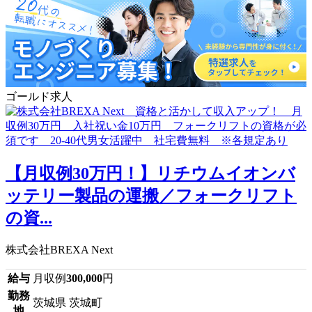
ゴールド求人
【月収例30万円！】リチウムイオンバ
ッテリー製品の運搬／フォークリフト
の資...
株式会社BREXA Next
給与
月収例
300,000
円
勤務
茨城県 茨城町
地