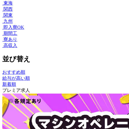
東海
関西
関東
九州
即入寮OK
期間工
寮あり
高収入
並び替え
おすすめ順
給与が高い順
新着順
プレミア求人