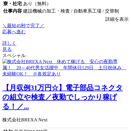
寮・社宅
あり（無料）
仕事内容
建設機械の加工・検査 / 自動車系工場 / 交替制
詳細を表示
＼最短45秒で完了／
応募へ進む
詳しく
見る
スペシャル
【月収例31万円☆】電子部品コネクタ
の組立や検査／夜勤でしっかり稼げ
る！／...
株式会社BREXA Next