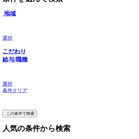
地域
選択
こだわり
給与/職種
選択
条件クリア
この条件で検索
人気の条件から検索