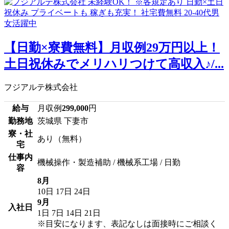
【日勤×寮費無料】月収例29万円以上！
土日祝休みでメリハリつけて高収入♪/...
フジアルテ株式会社
給与
月収例
299,000
円
勤務地
茨城県 下妻市
寮・社
あり（無料）
宅
仕事内
機械操作・製造補助 / 機械系工場 / 日勤
容
8月
10日
17日
24日
9月
入社日
1日
7日
14日
21日
※目安になります、表記なしは面接時にご相談く