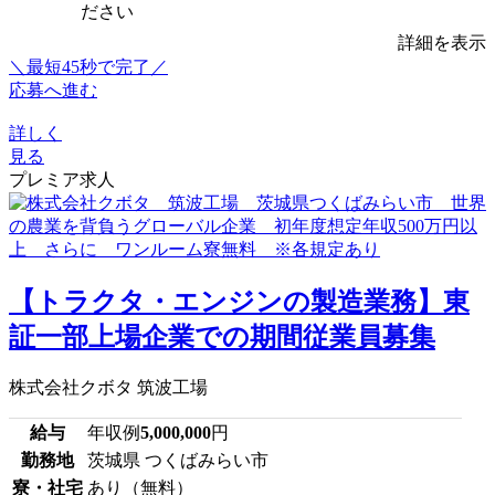
ださい
詳細を表示
＼最短45秒で完了／
応募へ進む
詳しく
見る
プレミア求人
【トラクタ・エンジンの製造業務】東
証一部上場企業での期間従業員募集
株式会社クボタ 筑波工場
給与
年収例
5,000,000
円
勤務地
茨城県 つくばみらい市
寮・社宅
あり（無料）