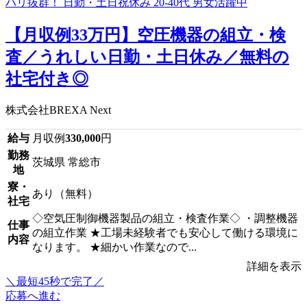
【月収例33万円】空圧機器の組立・検
査／うれしい日勤・土日休み／無料の
社宅付き◎
株式会社BREXA Next
給与
月収例
330,000
円
勤務
茨城県 常総市
地
寮・
あり（無料）
社宅
◇空気圧制御機器製品の組立・検査作業◇ ・調整機器
仕事
の組立作業 ★工場未経験者でも安心して働ける環境に
内容
なります。 ★細かい作業なので...
詳細を表示
＼最短45秒で完了／
応募へ進む