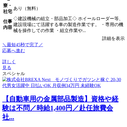
寮・
あり（無料）
社宅
◇建設機械の組立・部品加工◇ ホイールローダー等、
仕事
建設現場にて活躍する車の製造作業です。 ・専用の機
内容
械を操作しての作業 ・組立作業や...
詳細を表示
＼最短45秒で完了／
応募へ進む
詳しく
見る
スペシャル
【自動車用の金属部品製造】資格や経
験は不問／時給1,400円／赴任旅費会
社...