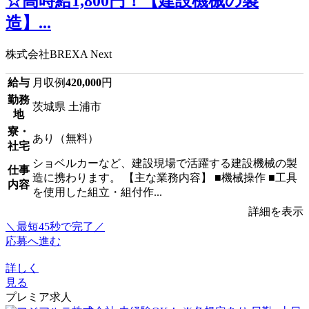
☆高時給1,800円！【建設機械の製
造】...
株式会社BREXA Next
給与
月収例
420,000
円
勤務
茨城県 土浦市
地
寮・
あり（無料）
社宅
ショベルカーなど、建設現場で活躍する建設機械の製
仕事
造に携わります。 【主な業務内容】 ■機械操作 ■工具
内容
を使用した組立・組付作...
詳細を表示
＼最短45秒で完了／
応募へ進む
詳しく
見る
プレミア求人