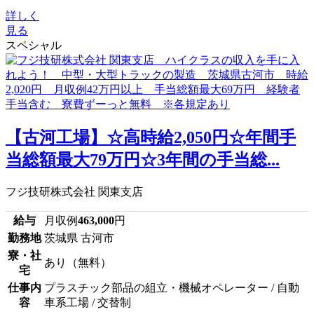
詳しく
見る
スペシャル
【古河工場】☆高時給2,050円☆年間手
当総額最大79万円☆3年間の手当総...
フジ技研株式会社 関東支店
給与
月収例
463,000
円
勤務地
茨城県 古河市
寮・社
あり（無料）
宅
仕事内
プラスチック部品の組立・機械オペレーター / 自動
容
車系工場 / 交替制