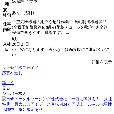
茨城県 下妻市
地
寮・
あり（無料）
社宅
◇空気圧機器の組立や配線作業◇ 自動制御機器製品
仕事
(空気圧制御機器)の組立(配線チューブの取付) ★空調
内容
完備で働きやすい職場です。 ...
8月
入社
20日
27日
日
※目安になります、表記なしは面接時にご相談くださ
い
詳細を表示
＼最短45秒で完了／
応募へ進む
詳しく
見る
シルバー求人