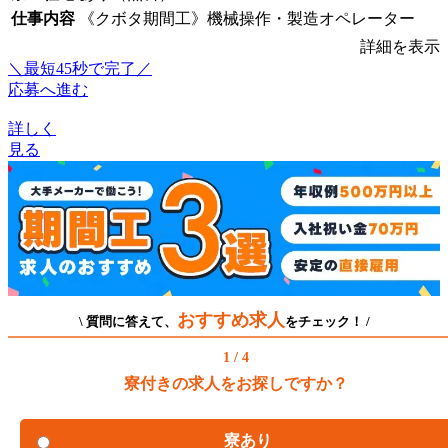
仕事内容
《クボタ期間工》機械操作・製造オペレーター
詳細を表示
＼最短45秒で完了／
応募へ進む
詳しく
見る
おすすめ求人
\ 質問に答えて、
をチェック！ /
1 / 4
寮付きの求人をお探しですか？
寮あり