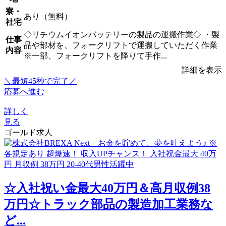
寮・
あり（無料）
社宅
◇リチウムイオンバッテリーの製品の運搬作業◇ ・製
仕事
品や部材を、フォークリフトで運搬していただく作業
内容
※一部、フォークリフトを降りて手作...
詳細を表示
＼最短45秒で完了／
応募へ進む
詳しく
見る
ゴールド求人
☆入社祝い金最大40万円＆高月収例38
万円☆トラック部品の製造加工業務な
ど...