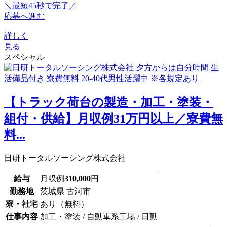
＼最短45秒で完了／
応募へ進む
詳しく
見る
スペシャル
【トラック荷台の製造・加工・塗装・
組付・供給】月収例31万円以上／寮費無
料...
日研トータルソーシング株式会社
給与
月収例
310,000
円
勤務地
茨城県 古河市
寮・社宅
あり（無料）
仕事内容
加工・塗装 / 自動車系工場 / 日勤