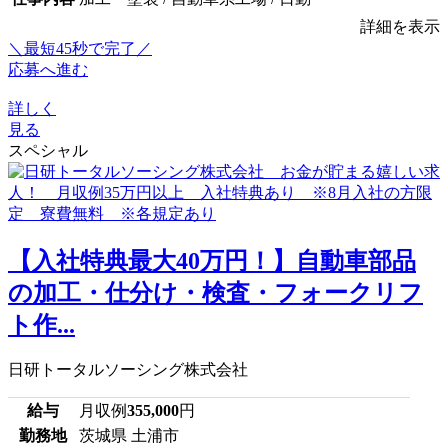
詳細を表示
＼最短45秒で完了／
応募へ進む
詳しく
見る
スペシャル
【入社特典最大40万円！】自動車部品
の加工・仕分け・検査・フォークリフ
ト作...
日研トータルソーシング株式会社
給与
月収例
355,000
円
勤務地
茨城県 土浦市