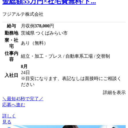
金総額55万円×社宅費無料/ト...
フジアルテ株式会社
給与
月収例
378,000
円
勤務地
茨城県 つくばみらい市
寮・社
あり（無料）
宅
仕事内
組立・加工・プレス / 自動車系工場 / 交替制
容
8月
24日
入社日
※目安になります、表記なしは面接時にご相談く
ださい
詳細を表示
＼最短45秒で完了／
応募へ進む
詳しく
見る