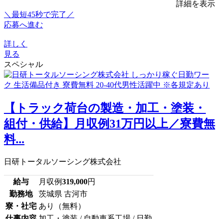
詳細を表示
＼最短45秒で完了／
応募へ進む
詳しく
見る
スペシャル
【トラック荷台の製造・加工・塗装・
組付・供給】月収例31万円以上／寮費無
料...
日研トータルソーシング株式会社
給与
月収例
319,000
円
勤務地
茨城県 古河市
寮・社宅
あり（無料）
仕事内容
加工・塗装 / 自動車系工場 / 日勤