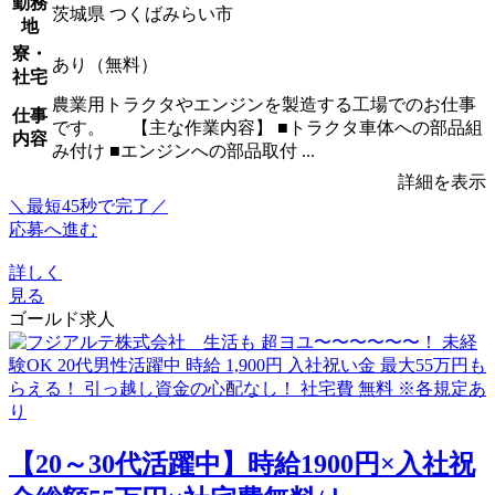
勤務
茨城県 つくばみらい市
地
寮・
あり（無料）
社宅
農業用トラクタやエンジンを製造する工場でのお仕事
仕事
です。 【主な作業内容】 ■トラクタ車体への部品組
内容
み付け ■エンジンへの部品取付 ...
詳細を表示
＼最短45秒で完了／
応募へ進む
詳しく
見る
ゴールド求人
【20～30代活躍中】時給1900円×入社祝