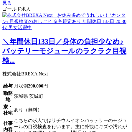
見る
ゴールド求人
＼年間休日133日／身体の負担少なめ♪
バッテリーモジュールのラクラク目視
検...
株式会社BREXA Next
給与
月収例
290,000
円
勤務
茨城県 茨城町
地
寮・
あり（無料）
社宅
こちらの求人ではリチウムイオンバッテリーのモジュ
仕事
ールの目視検査を行います。主に外観にキズや汚れが
内容