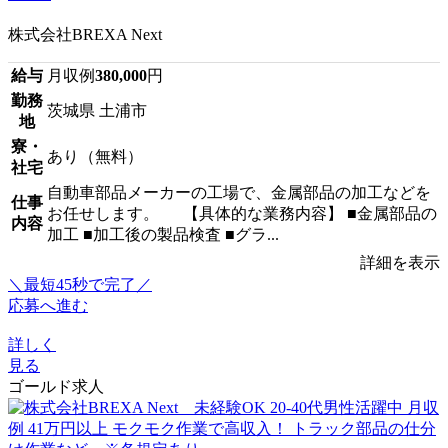
株式会社BREXA Next
給与
月収例
380,000
円
勤務
茨城県 土浦市
地
寮・
あり（無料）
社宅
自動車部品メーカーの工場で、金属部品の加工などを
仕事
お任せします。 【具体的な業務内容】 ■金属部品の
内容
加工 ■加工後の製品検査 ■グラ...
詳細を表示
＼最短45秒で完了／
応募へ進む
詳しく
見る
ゴールド求人