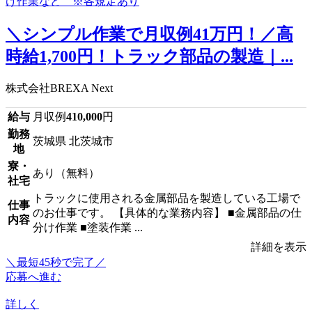
＼シンプル作業で月収例41万円！／高
時給1,700円！トラック部品の製造｜...
株式会社BREXA Next
給与
月収例
410,000
円
勤務
茨城県 北茨城市
地
寮・
あり（無料）
社宅
トラックに使用される金属部品を製造している工場で
仕事
のお仕事です。 【具体的な業務内容】 ■金属部品の仕
内容
分け作業 ■塗装作業 ...
詳細を表示
＼最短45秒で完了／
応募へ進む
詳しく