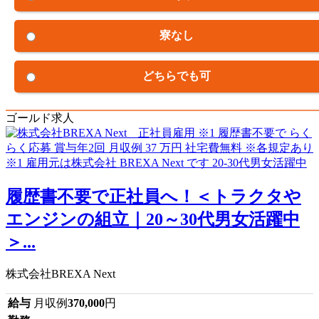
寮なし
どちらでも可
ゴールド求人
履歴書不要で正社員へ！＜トラクタや
エンジンの組立｜20～30代男女活躍中
＞...
株式会社BREXA Next
給与
月収例
370,000
円