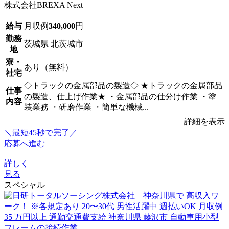
株式会社BREXA Next
給与
月収例
340,000
円
勤務
茨城県 北茨城市
地
寮・
あり（無料）
社宅
◇トラックの金属部品の製造◇ ★トラックの金属部品
仕事
の製造、仕上げ作業★ ・金属部品の仕分け作業 ・塗
内容
装業務 ・研磨作業 ・簡単な機械...
詳細を表示
＼最短45秒で完了／
応募へ進む
詳しく
見る
スペシャル