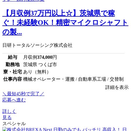
【月収例37万円以上☆】茨城県で稼
ぐ！未経験OK！精密マイクロシャフト
の製...
日研トータルソーシング株式会社
給与
月収例
374,000
円
勤務地
茨城県 つくば市
寮・社宅
あり（無料）
仕事内容
機械オペレーター・運搬 / 自動車系工場 / 交替制
詳細を表示
＼最短45秒で完了／
応募へ進む
詳しく
見る
スペシャル