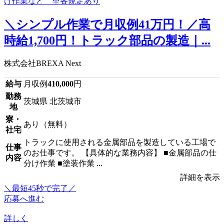
＼シンプル作業で月収例41万円！／高
時給1,700円！トラック部品の製造｜...
株式会社BREXA Next
給与
月収例
410,000
円
勤務
茨城県 北茨城市
地
寮・
あり（無料）
社宅
トラックに使用される金属部品を製造している工場で
仕事
のお仕事です。 【具体的な業務内容】 ■金属部品の仕
内容
分け作業 ■塗装作業 ...
詳細を表示
＼最短45秒で完了／
応募へ進む
詳しく