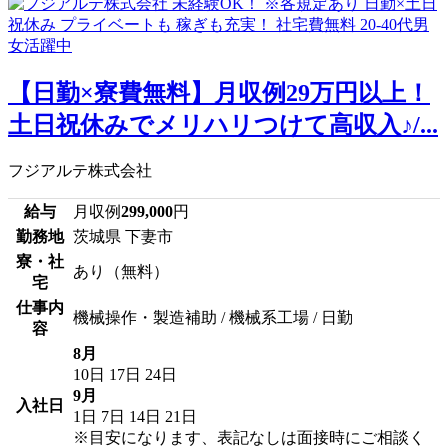
【日勤×寮費無料】月収例29万円以上！
土日祝休みでメリハリつけて高収入♪/...
フジアルテ株式会社
給与
月収例
299,000
円
勤務地
茨城県 下妻市
寮・社
あり（無料）
宅
仕事内
機械操作・製造補助 / 機械系工場 / 日勤
容
8月
10日
17日
24日
9月
入社日
1日
7日
14日
21日
※目安になります、表記なしは面接時にご相談く