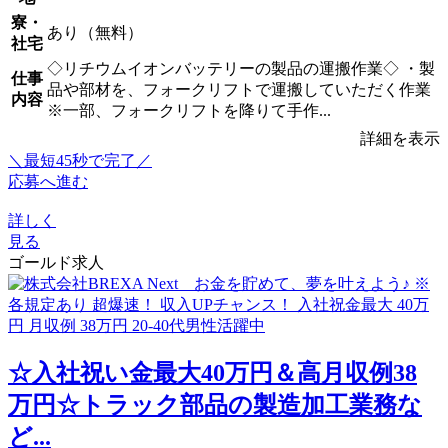
寮・
あり（無料）
社宅
◇リチウムイオンバッテリーの製品の運搬作業◇ ・製
仕事
品や部材を、フォークリフトで運搬していただく作業
内容
※一部、フォークリフトを降りて手作...
詳細を表示
＼最短45秒で完了／
応募へ進む
詳しく
見る
ゴールド求人
☆入社祝い金最大40万円＆高月収例38
万円☆トラック部品の製造加工業務な
ど...