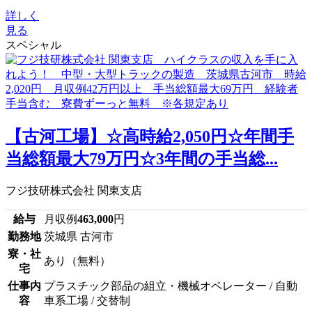
詳しく
見る
スペシャル
【古河工場】☆高時給2,050円☆年間手
当総額最大79万円☆3年間の手当総...
フジ技研株式会社 関東支店
給与
月収例
463,000
円
勤務地
茨城県 古河市
寮・社
あり（無料）
宅
仕事内
プラスチック部品の組立・機械オペレーター / 自動
容
車系工場 / 交替制