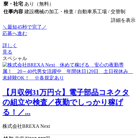
寮・社宅
あり（無料）
仕事内容
建設機械の加工・検査 / 自動車系工場 / 交替制
詳細を表示
＼最短45秒で完了／
応募へ進む
詳しく
見る
スペシャル
【月収例31万円☆】電子部品コネクタ
の組立や検査／夜勤でしっかり稼げ
る！／...
株式会社BREXA Next