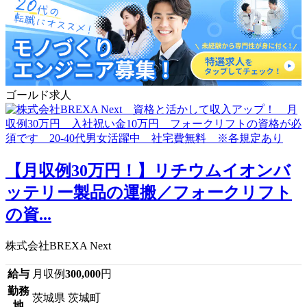
ゴールド求人
【月収例30万円！】リチウムイオンバ
ッテリー製品の運搬／フォークリフト
の資...
株式会社BREXA Next
給与
月収例
300,000
円
勤務
茨城県 茨城町
地