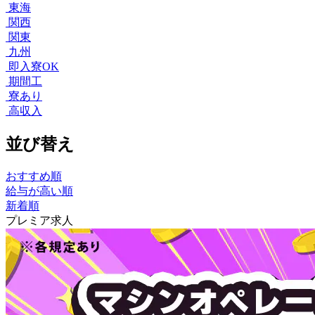
東海
関西
関東
九州
即入寮OK
期間工
寮あり
高収入
並び替え
おすすめ順
給与が高い順
新着順
プレミア求人