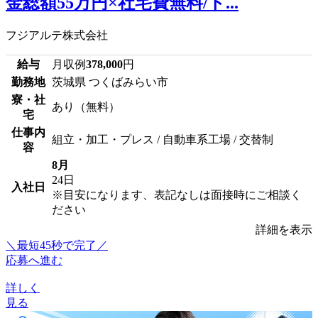
金総額55万円×社宅費無料/ト...
フジアルテ株式会社
給与
月収例
378,000
円
勤務地
茨城県 つくばみらい市
寮・社
あり（無料）
宅
仕事内
組立・加工・プレス / 自動車系工場 / 交替制
容
8月
24日
入社日
※目安になります、表記なしは面接時にご相談く
ださい
詳細を表示
＼最短45秒で完了／
応募へ進む
詳しく
見る