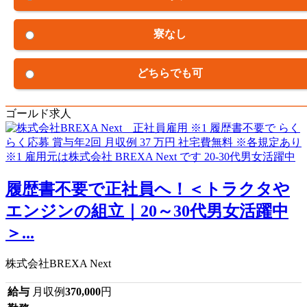
寮なし
どちらでも可
ゴールド求人
履歴書不要で正社員へ！＜トラクタや
エンジンの組立｜20～30代男女活躍中
＞...
株式会社BREXA Next
給与
月収例
370,000
円