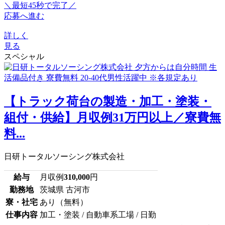
＼最短45秒で完了／
応募へ進む
詳しく
見る
スペシャル
【トラック荷台の製造・加工・塗装・
組付・供給】月収例31万円以上／寮費無
料...
日研トータルソーシング株式会社
給与
月収例
310,000
円
勤務地
茨城県 古河市
寮・社宅
あり（無料）
仕事内容
加工・塗装 / 自動車系工場 / 日勤