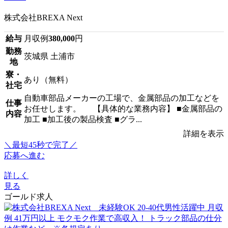
株式会社BREXA Next
給与
月収例
380,000
円
勤務
茨城県 土浦市
地
寮・
あり（無料）
社宅
自動車部品メーカーの工場で、金属部品の加工などを
仕事
お任せします。 【具体的な業務内容】 ■金属部品の
内容
加工 ■加工後の製品検査 ■グラ...
詳細を表示
＼最短45秒で完了／
応募へ進む
詳しく
見る
ゴールド求人