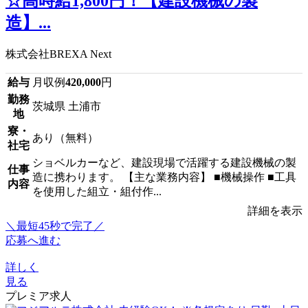
☆高時給1,800円！【建設機械の製
造】...
株式会社BREXA Next
給与
月収例
420,000
円
勤務
茨城県 土浦市
地
寮・
あり（無料）
社宅
ショベルカーなど、建設現場で活躍する建設機械の製
仕事
造に携わります。 【主な業務内容】 ■機械操作 ■工具
内容
を使用した組立・組付作...
詳細を表示
＼最短45秒で完了／
応募へ進む
詳しく
見る
プレミア求人