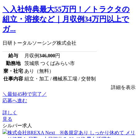
＼入社特典最大55万円！／トラクタの
組立・溶接など｜月収例34万円以上で
ガ...
日研トータルソーシング株式会社
給与
月収例
346,000
円
勤務地
茨城県 つくばみらい市
寮・社宅
あり（無料）
仕事内容
組立・加工 / 機械系工場 / 交替制
詳細を表示
＼最短45秒で完了／
応募へ進む
詳しく
見る
シルバー求人