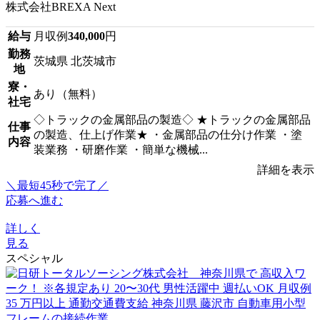
株式会社BREXA Next
給与
月収例
340,000
円
勤務
茨城県 北茨城市
地
寮・
あり（無料）
社宅
◇トラックの金属部品の製造◇ ★トラックの金属部品
仕事
の製造、仕上げ作業★ ・金属部品の仕分け作業 ・塗
内容
装業務 ・研磨作業 ・簡単な機械...
詳細を表示
＼最短45秒で完了／
応募へ進む
詳しく
見る
スペシャル