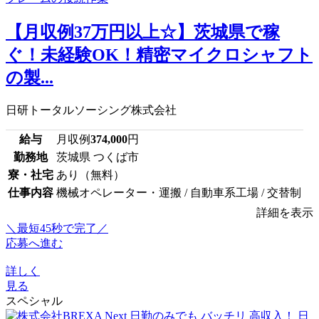
【月収例37万円以上☆】茨城県で稼
ぐ！未経験OK！精密マイクロシャフト
の製...
日研トータルソーシング株式会社
給与
月収例
374,000
円
勤務地
茨城県 つくば市
寮・社宅
あり（無料）
仕事内容
機械オペレーター・運搬 / 自動車系工場 / 交替制
詳細を表示
＼最短45秒で完了／
応募へ進む
詳しく
見る
スペシャル