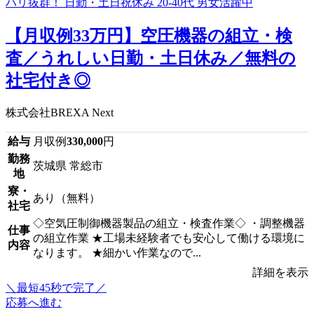
【月収例33万円】空圧機器の組立・検
査／うれしい日勤・土日休み／無料の
社宅付き◎
株式会社BREXA Next
給与
月収例
330,000
円
勤務
茨城県 常総市
地
寮・
あり（無料）
社宅
◇空気圧制御機器製品の組立・検査作業◇ ・調整機器
仕事
の組立作業 ★工場未経験者でも安心して働ける環境に
内容
なります。 ★細かい作業なので...
詳細を表示
＼最短45秒で完了／
応募へ進む