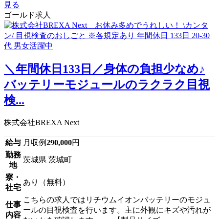
見る
ゴールド求人
＼年間休日133日／身体の負担少なめ♪
バッテリーモジュールのラクラク目視
検...
株式会社BREXA Next
給与
月収例
290,000
円
勤務
茨城県 茨城町
地
寮・
あり（無料）
社宅
こちらの求人ではリチウムイオンバッテリーのモジュ
仕事
ールの目視検査を行います。主に外観にキズや汚れが
内容