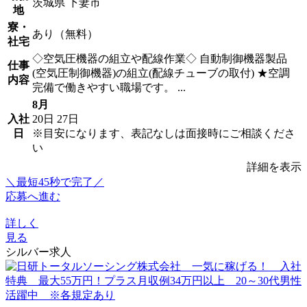
茨城県 下妻市
地
寮・
あり（無料）
社宅
◇空気圧機器の組立や配線作業◇ 自動制御機器製品
仕事
(空気圧制御機器)の組立(配線チューブの取付) ★空調
内容
完備で働きやすい職場です。 ...
8月
入社
20日
27日
日
※目安になります、表記なしは面接時にご相談くださ
い
詳細を表示
＼最短45秒で完了／
応募へ進む
詳しく
見る
シルバー求人