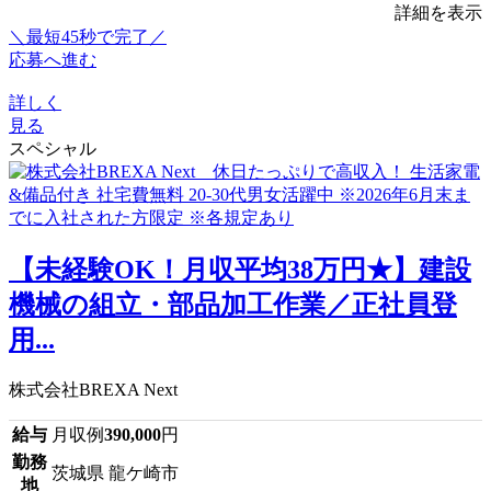
詳細を表示
＼最短45秒で完了／
応募へ進む
詳しく
見る
スペシャル
【未経験OK！月収平均38万円★】建設
機械の組立・部品加工作業／正社員登
用...
株式会社BREXA Next
給与
月収例
390,000
円
勤務
茨城県 龍ケ崎市
地