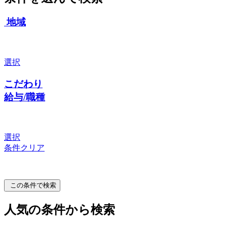
地域
選択
こだわり
給与/職種
選択
条件クリア
この条件で検索
人気の条件から検索