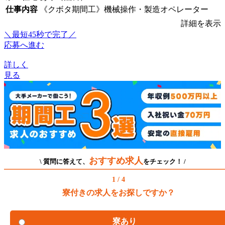
仕事内容
《クボタ期間工》機械操作・製造オペレーター
詳細を表示
＼最短45秒で完了／
応募へ進む
詳しく
見る
おすすめ求人
\ 質問に答えて、
をチェック！ /
1 / 4
寮付きの求人をお探しですか？
寮あり