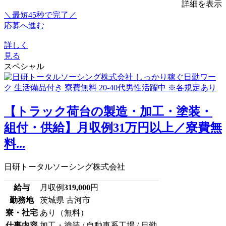
詳細を表示
＼最短45秒で完了／
応募へ進む
詳しく
見る
スペシャル
【トラック荷台の製造・加工・塗装・
組付・供給】月収例31万円以上／寮費無
料...
日研トータルソーシング株式会社
給与
月収例
319,000
円
勤務地
茨城県 古河市
寮・社宅
あり（無料）
仕事内容
加工・塗装 / 自動車系工場 / 日勤