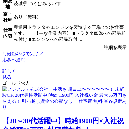
勤務
茨城県 つくばみらい市
地
寮・
あり（無料）
社宅
農業用トラクタやエンジンを製造する工場でのお仕事
仕事
です。 【主な作業内容】 ■トラクタ車体への部品組
内容
み付け ■エンジンへの部品取付 ...
詳細を表示
＼最短45秒で完了／
応募へ進む
詳しく
見る
ゴールド求人
【20～30代活躍中】時給1900円×入社祝