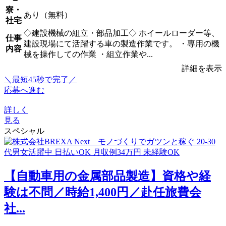
寮・
あり（無料）
社宅
◇建設機械の組立・部品加工◇ ホイールローダー等、
仕事
建設現場にて活躍する車の製造作業です。 ・専用の機
内容
械を操作しての作業 ・組立作業や...
詳細を表示
＼最短45秒で完了／
応募へ進む
詳しく
見る
スペシャル
【自動車用の金属部品製造】資格や経
験は不問／時給1,400円／赴任旅費会
社...