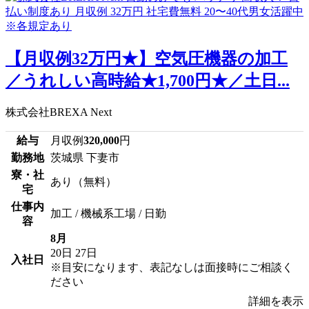
【月収例32万円★】空気圧機器の加工
／うれしい高時給★1,700円★／土日...
株式会社BREXA Next
給与
月収例
320,000
円
勤務地
茨城県 下妻市
寮・社
あり（無料）
宅
仕事内
加工 / 機械系工場 / 日勤
容
8月
20日
27日
入社日
※目安になります、表記なしは面接時にご相談く
ださい
詳細を表示