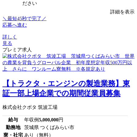
ださい
詳細を表示
＼最短45秒で完了／
応募へ進む
詳しく
見る
プレミア求人
【トラクタ・エンジンの製造業務】東
証一部上場企業での期間従業員募集
株式会社クボタ 筑波工場
給与
年収例
5,000,000
円
勤務地
茨城県 つくばみらい市
寮・社宅
あり（無料）