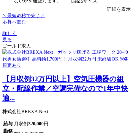
ないかを確認します。 【製品サイズ...
詳細を表示
＼最短45秒で完了／
応募へ進む
詳しく
見る
ゴールド求人
【月収例32万円以上】空気圧機器の組
立・配線作業／空調完備なので1年中快
適...
株式会社BREXA Next
給与
月収例
320,000
円
勤務