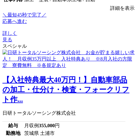
詳細を表示
＼最短45秒で完了／
応募へ進む
詳しく
見る
スペシャル
【入社特典最大40万円！】自動車部品
の加工・仕分け・検査・フォークリフ
ト作...
日研トータルソーシング株式会社
給与
月収例
355,000
円
勤務地
茨城県 土浦市