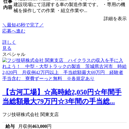
仕事
建設現場にて活躍する車の製造作業です。 ・専用の機
内容
械を操作しての作業 ・組立作業や...
詳細を表示
＼最短45秒で完了／
応募へ進む
詳しく
見る
スペシャル
【古河工場】☆高時給2,050円☆年間手
当総額最大79万円☆3年間の手当総...
フジ技研株式会社 関東支店
給与
月収例
463,000
円