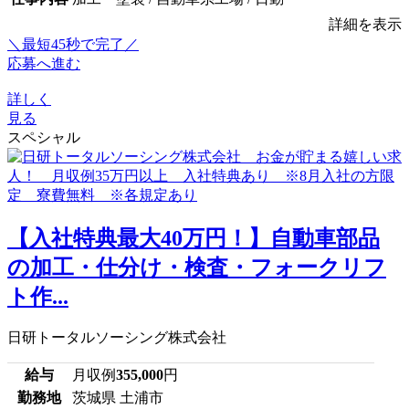
詳細を表示
＼最短45秒で完了／
応募へ進む
詳しく
見る
スペシャル
【入社特典最大40万円！】自動車部品
の加工・仕分け・検査・フォークリフ
ト作...
日研トータルソーシング株式会社
給与
月収例
355,000
円
勤務地
茨城県 土浦市