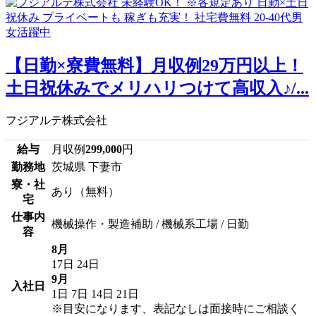
【日勤×寮費無料】月収例29万円以上！
土日祝休みでメリハリつけて高収入♪/...
フジアルテ株式会社
給与
月収例
299,000
円
勤務地
茨城県 下妻市
寮・社
あり（無料）
宅
仕事内
機械操作・製造補助 / 機械系工場 / 日勤
容
8月
17日
24日
9月
入社日
1日
7日
14日
21日
※目安になります、表記なしは面接時にご相談く