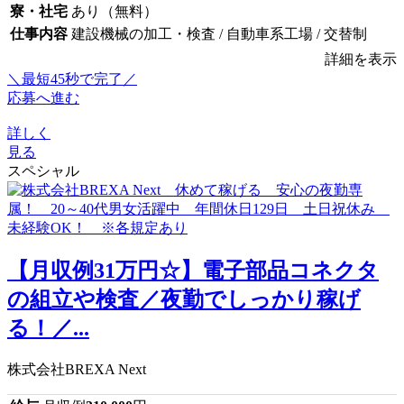
寮・社宅
あり（無料）
仕事内容
建設機械の加工・検査 / 自動車系工場 / 交替制
詳細を表示
＼最短45秒で完了／
応募へ進む
詳しく
見る
スペシャル
【月収例31万円☆】電子部品コネクタ
の組立や検査／夜勤でしっかり稼げ
る！／...
株式会社BREXA Next