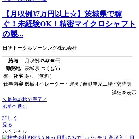
【月収例37万円以上☆】茨城県で稼
ぐ！未経験OK！精密マイクロシャフト
の製...
日研トータルソーシング株式会社
給与
月収例
374,000
円
勤務地
茨城県 つくば市
寮・社宅
あり（無料）
仕事内容
機械オペレーター・運搬 / 自動車系工場 / 交替制
詳細を表示
＼最短45秒で完了／
応募へ進む
詳しく
見る
スペシャル