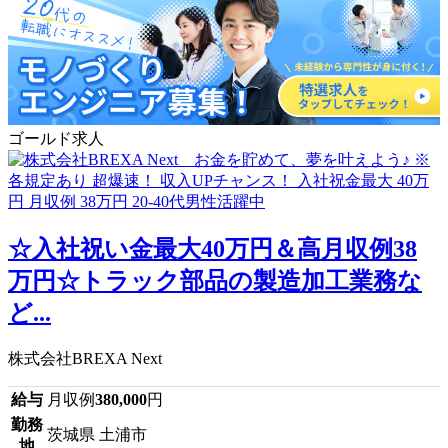
ゴールド求人
☆入社祝い金最大40万円＆高月収例38
万円☆トラック部品の製造加工業務な
ど...
株式会社BREXA Next
給与
月収例
380,000
円
勤務
茨城県 土浦市
地