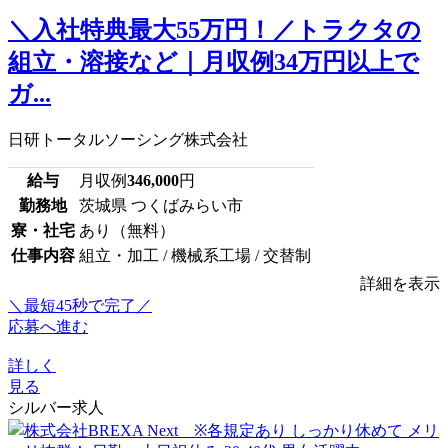
＼入社特典最大55万円！／トラクタの
組立・溶接など｜月収例34万円以上で
ガ...
日研トータルソーシング株式会社
給与
月収例
346,000
円
勤務地
茨城県 つくばみらい市
寮・社宅
あり（無料）
仕事内容
組立・加工 / 機械系工場 / 交替制
詳細を表示
＼最短45秒で完了／
応募へ進む
詳しく
見る
シルバー求人