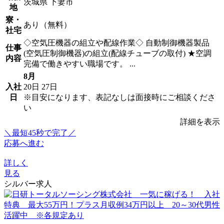
茨城県 下妻市
地
寮・
あり（無料）
社宅
◇空気圧機器の組立や配線作業◇ 自動制御機器製品
仕事
(空気圧制御機器)の組立(配線チューブの取付) ★空調
内容
完備で働きやすい職場です。 ...
8月
入社
20日
27日
日
※目安になります、表記なしは面接時にご相談くださ
い
詳細を表示
＼最短45秒で完了／
応募へ進む
詳しく
見る
シルバー求人