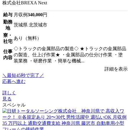
株式会社BREXA Next
給与
月収例
340,000
円
勤務
茨城県 北茨城市
地
寮・
あり（無料）
社宅
◇トラックの金属部品の製造◇ ★トラックの金属部品
仕事
の製造、仕上げ作業★ ・金属部品の仕分け作業 ・塗
内容
装業務 ・研磨作業 ・簡単な機械...
詳細を表示
＼最短45秒で完了／
応募へ進む
詳しく
見る
スペシャル