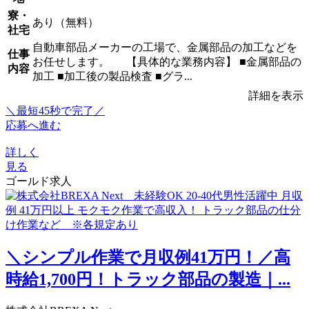
寮・
あり（無料）
社宅
自動車部品メーカーの工場で、金属部品の加工などを
仕事
お任せします。 【具体的な業務内容】 ■金属部品の
内容
加工 ■加工後の製品検査 ■グラ...
詳細を表示
＼最短45秒で完了／
応募へ進む
詳しく
見る
ゴールド求人
＼シンプル作業で月収例41万円！／高
時給1,700円！トラック部品の製造｜...