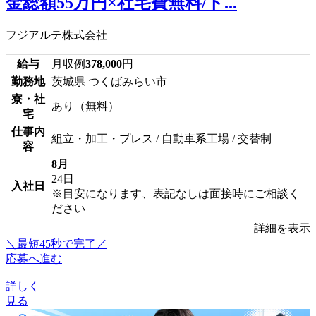
金総額55万円×社宅費無料/ト...
フジアルテ株式会社
給与
月収例
378,000
円
勤務地
茨城県 つくばみらい市
寮・社
あり（無料）
宅
仕事内
組立・加工・プレス / 自動車系工場 / 交替制
容
8月
24日
入社日
※目安になります、表記なしは面接時にご相談く
ださい
詳細を表示
＼最短45秒で完了／
応募へ進む
詳しく
見る