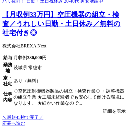
【月収例33万円】空圧機器の組立・検
査／うれしい日勤・土日休み／無料の
社宅付き◎
株式会社BREXA Next
給与
月収例
330,000
円
勤務
茨城県 常総市
地
寮・
あり（無料）
社宅
◇空気圧制御機器製品の組立・検査作業◇ ・調整機器
仕事
の組立作業 ★工場未経験者でも安心して働ける環境に
内容
なります。 ★細かい作業なので...
詳細を表示
＼最短45秒で完了／
応募へ進む