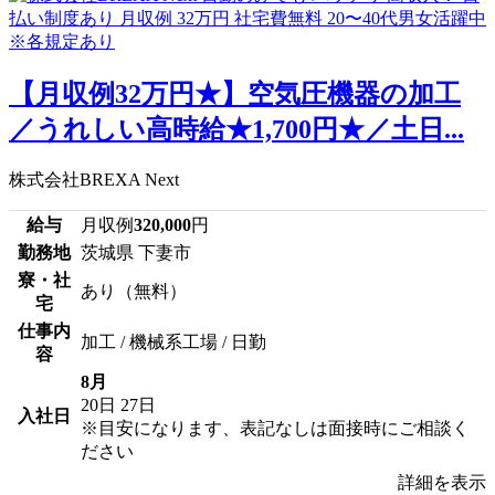
【月収例32万円★】空気圧機器の加工
／うれしい高時給★1,700円★／土日...
株式会社BREXA Next
給与
月収例
320,000
円
勤務地
茨城県 下妻市
寮・社
あり（無料）
宅
仕事内
加工 / 機械系工場 / 日勤
容
8月
20日
27日
入社日
※目安になります、表記なしは面接時にご相談く
ださい
詳細を表示