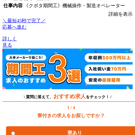
仕事内容
《クボタ期間工》機械操作・製造オペレーター
詳細を表示
＼最短45秒で完了／
応募へ進む
詳しく
見る
おすすめ求人
\ 質問に答えて、
をチェック！ /
1 / 4
寮付きの求人をお探しですか？
寮あり