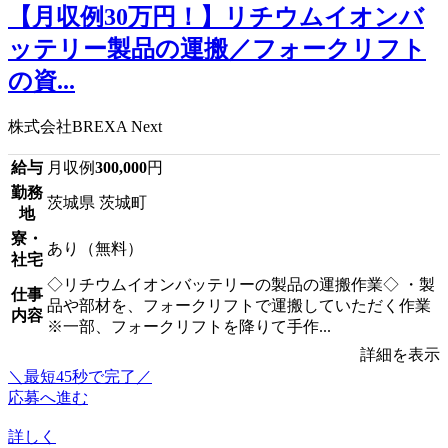
【月収例30万円！】リチウムイオンバ
ッテリー製品の運搬／フォークリフト
の資...
株式会社BREXA Next
給与
月収例
300,000
円
勤務
茨城県 茨城町
地
寮・
あり（無料）
社宅
◇リチウムイオンバッテリーの製品の運搬作業◇ ・製
仕事
品や部材を、フォークリフトで運搬していただく作業
内容
※一部、フォークリフトを降りて手作...
詳細を表示
＼最短45秒で完了／
応募へ進む
詳しく