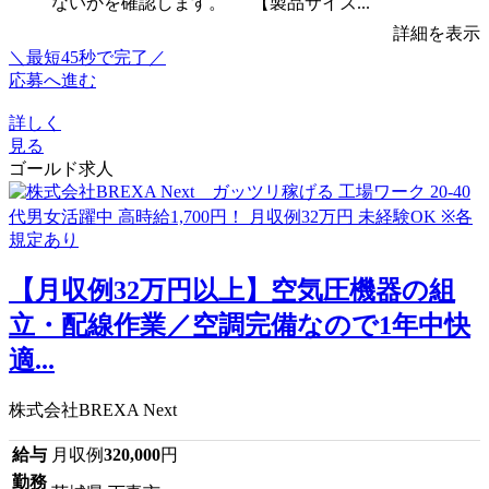
ないかを確認します。 【製品サイズ...
詳細を表示
＼最短45秒で完了／
応募へ進む
詳しく
見る
ゴールド求人
【月収例32万円以上】空気圧機器の組
立・配線作業／空調完備なので1年中快
適...
株式会社BREXA Next
給与
月収例
320,000
円
勤務