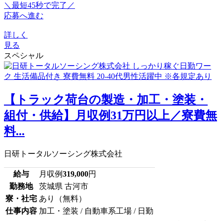
＼最短45秒で完了／
応募へ進む
詳しく
見る
スペシャル
【トラック荷台の製造・加工・塗装・
組付・供給】月収例31万円以上／寮費無
料...
日研トータルソーシング株式会社
給与
月収例
319,000
円
勤務地
茨城県 古河市
寮・社宅
あり（無料）
仕事内容
加工・塗装 / 自動車系工場 / 日勤