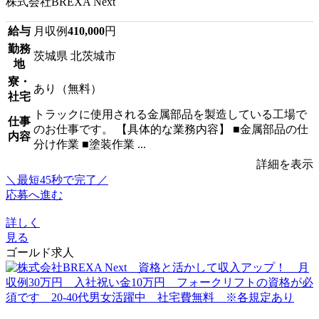
株式会社BREXA Next
給与
月収例
410,000
円
勤務
茨城県 北茨城市
地
寮・
あり（無料）
社宅
トラックに使用される金属部品を製造している工場で
仕事
のお仕事です。 【具体的な業務内容】 ■金属部品の仕
内容
分け作業 ■塗装作業 ...
詳細を表示
＼最短45秒で完了／
応募へ進む
詳しく
見る
ゴールド求人