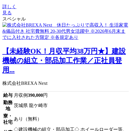
詳しく
見る
スペシャル
【未経験OK！月収平均38万円★】建設
機械の組立・部品加工作業／正社員登
用...
株式会社BREXA Next
給与
月収例
390,000
円
勤務
茨城県 龍ケ崎市
地
寮・
あり（無料）
社宅
◇建設機械の組立・部品加工◇ ホイールローダー等、