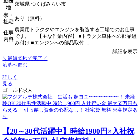
勤務
茨城県 つくばみらい市
地
寮・
あり（無料）
社宅
農業用トラクタやエンジンを製造する工場でのお仕事
仕事
です。 【主な作業内容】 ■トラクタ車体への部品組
内容
み付け ■エンジンへの部品取付 ...
詳細を表示
＼最短45秒で完了／
応募へ進む
詳しく
見る
ゴールド求人
【20～30代活躍中】時給1900円×入社祝