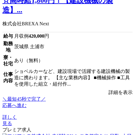
☆高時給1,800円！【建設機械の製
造】...
株式会社BREXA Next
給与
月収例
420,000
円
勤務
茨城県 土浦市
地
寮・
あり（無料）
社宅
ショベルカーなど、建設現場で活躍する建設機械の製
仕事
造に携わります。 【主な業務内容】 ■機械操作 ■工具
内容
を使用した組立・組付作...
詳細を表示
＼最短45秒で完了／
応募へ進む
詳しく
見る
プレミア求人