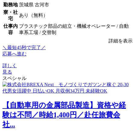
勤務地
茨城県 古河市
寮・社
あり（無料）
宅
仕事内
プラスチック部品の組立・機械オペレーター / 自動
容
車系工場 / 交替制
詳細を表示
＼最短45秒で完了／
応募へ進む
詳しく
見る
スペシャル
【自動車用の金属部品製造】資格や経
験は不問／時給1,400円／赴任旅費会
社...