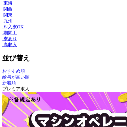
東海
関西
関東
九州
即入寮OK
期間工
寮あり
高収入
並び替え
おすすめ順
給与が高い順
新着順
プレミア求人