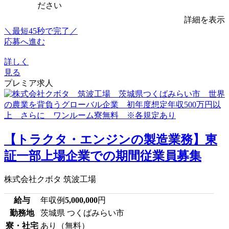
ださい
詳細を表示
＼最短45秒で完了／
応募へ進む
詳しく
見る
プレミア求人
【トラクタ・エンジンの製造業務】東
証一部上場企業での期間従業員募集
株式会社クボタ 筑波工場
給与
年収例
5,000,000
円
勤務地
茨城県 つくばみらい市
寮・社宅
あり（無料）