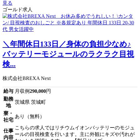
見る
ゴールド求人
＼年間休日133日／身体の負担少なめ♪
バッテリーモジュールのラクラク目視
検...
株式会社BREXA Next
給与
月収例
290,000
円
勤務
茨城県 茨城町
地
寮・
あり（無料）
社宅
こちらの求人ではリチウムイオンバッテリーのモジュ
仕事
ールの目視検査を行います。主に外観にキズや汚れが
内容