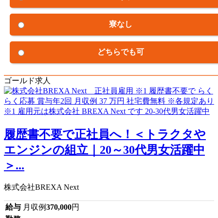
寮なし
どちらでも可
ゴールド求人
履歴書不要で正社員へ！＜トラクタや
エンジンの組立｜20～30代男女活躍中
＞...
株式会社BREXA Next
給与
月収例
370,000
円