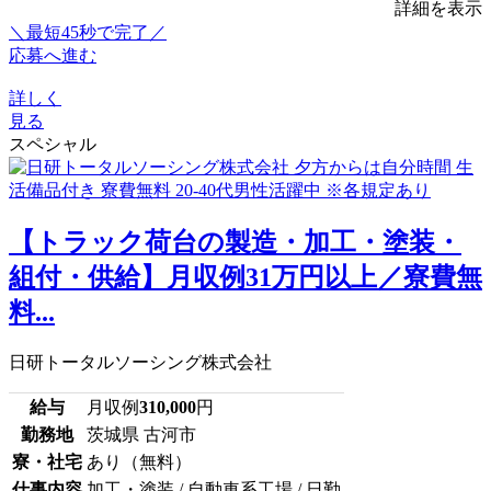
詳細を表示
＼最短45秒で完了／
応募へ進む
詳しく
見る
スペシャル
【トラック荷台の製造・加工・塗装・
組付・供給】月収例31万円以上／寮費無
料...
日研トータルソーシング株式会社
給与
月収例
310,000
円
勤務地
茨城県 古河市
寮・社宅
あり（無料）
仕事内容
加工・塗装 / 自動車系工場 / 日勤