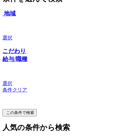
地域
選択
こだわり
給与/職種
選択
条件クリア
この条件で検索
人気の条件から検索