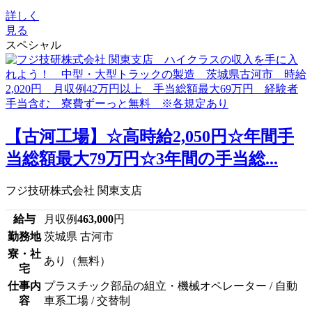
詳しく
見る
スペシャル
【古河工場】☆高時給2,050円☆年間手
当総額最大79万円☆3年間の手当総...
フジ技研株式会社 関東支店
給与
月収例
463,000
円
勤務地
茨城県 古河市
寮・社
あり（無料）
宅
仕事内
プラスチック部品の組立・機械オペレーター / 自動
容
車系工場 / 交替制