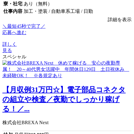
寮・社宅
あり（無料）
仕事内容
加工・塗装 / 自動車系工場 / 日勤
詳細を表示
＼最短45秒で完了／
応募へ進む
詳しく
見る
スペシャル
【月収例31万円☆】電子部品コネクタ
の組立や検査／夜勤でしっかり稼げ
る！／...
株式会社BREXA Next