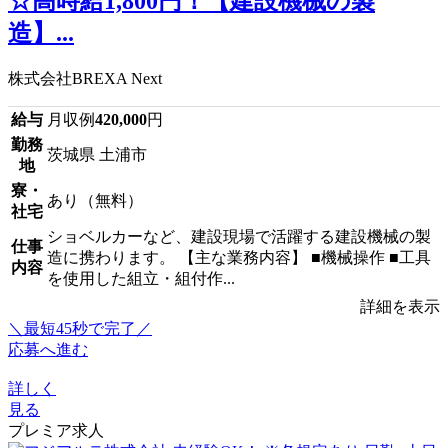
☆高時給1,800円！【建設機械の製
造】...
株式会社BREXA Next
給与
月収例
420,000
円
勤務
茨城県 土浦市
地
寮・
あり（無料）
社宅
ショベルカーなど、建設現場で活躍する建設機械の製
仕事
造に携わります。 【主な業務内容】 ■機械操作 ■工具
内容
を使用した組立・組付作...
詳細を表示
＼最短45秒で完了／
応募へ進む
詳しく
見る
プレミア求人