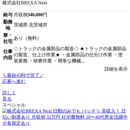
株式会社BREXA Next
給与
月収例
340,000
円
勤務
茨城県 北茨城市
地
寮・
あり（無料）
社宅
◇トラックの金属部品の製造◇ ★トラックの金属部品
仕事
の製造、仕上げ作業★ ・金属部品の仕分け作業 ・塗
内容
装業務 ・研磨作業 ・簡単な機械...
詳細を表示
＼最短45秒で完了／
応募へ進む
詳しく
見る
スペシャル