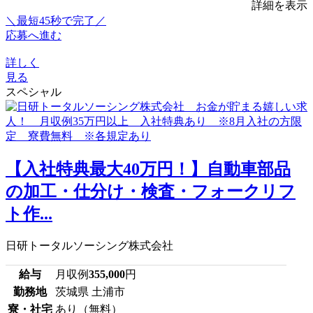
詳細を表示
＼最短45秒で完了／
応募へ進む
詳しく
見る
スペシャル
【入社特典最大40万円！】自動車部品
の加工・仕分け・検査・フォークリフ
ト作...
日研トータルソーシング株式会社
給与
月収例
355,000
円
勤務地
茨城県 土浦市
寮・社宅
あり（無料）