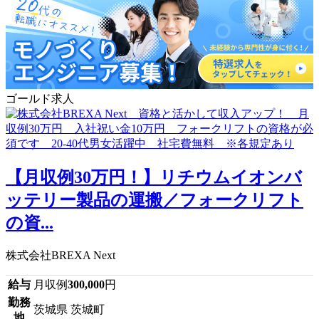
ゴールド求人
【月収例30万円！】リチウムイオンバ
ッテリー製品の運搬／フォークリフト
の資...
株式会社BREXA Next
給与
月収例
300,000
円
勤務
茨城県 茨城町
地