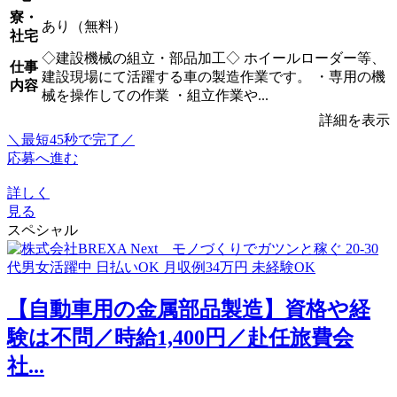
寮・
あり（無料）
社宅
◇建設機械の組立・部品加工◇ ホイールローダー等、
仕事
建設現場にて活躍する車の製造作業です。 ・専用の機
内容
械を操作しての作業 ・組立作業や...
詳細を表示
＼最短45秒で完了／
応募へ進む
詳しく
見る
スペシャル
【自動車用の金属部品製造】資格や経
験は不問／時給1,400円／赴任旅費会
社...