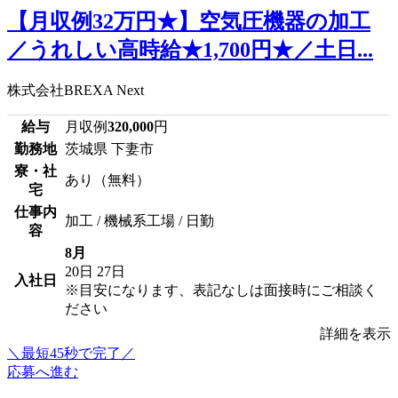
【月収例32万円★】空気圧機器の加工
／うれしい高時給★1,700円★／土日...
株式会社BREXA Next
給与
月収例
320,000
円
勤務地
茨城県 下妻市
寮・社
あり（無料）
宅
仕事内
加工 / 機械系工場 / 日勤
容
8月
20日
27日
入社日
※目安になります、表記なしは面接時にご相談く
ださい
詳細を表示
＼最短45秒で完了／
応募へ進む