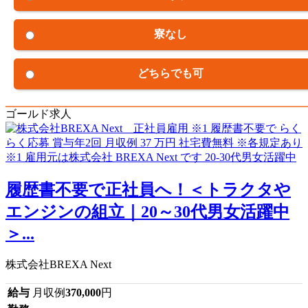
寮なし
どちらでも可
ゴールド求人
履歴書不要で正社員へ！＜トラクタや
エンジンの組立｜20～30代男女活躍中
＞...
株式会社BREXA Next
給与
月収例
370,000
円