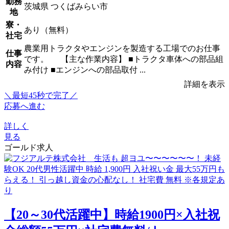
勤務
茨城県 つくばみらい市
地
寮・
あり（無料）
社宅
農業用トラクタやエンジンを製造する工場でのお仕事
仕事
です。 【主な作業内容】 ■トラクタ車体への部品組
内容
み付け ■エンジンへの部品取付 ...
詳細を表示
＼最短45秒で完了／
応募へ進む
詳しく
見る
ゴールド求人
【20～30代活躍中】時給1900円×入社祝