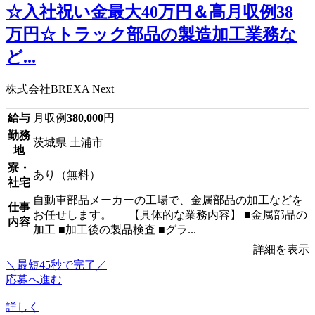
☆入社祝い金最大40万円＆高月収例38
万円☆トラック部品の製造加工業務な
ど...
株式会社BREXA Next
給与
月収例
380,000
円
勤務
茨城県 土浦市
地
寮・
あり（無料）
社宅
自動車部品メーカーの工場で、金属部品の加工などを
仕事
お任せします。 【具体的な業務内容】 ■金属部品の
内容
加工 ■加工後の製品検査 ■グラ...
詳細を表示
＼最短45秒で完了／
応募へ進む
詳しく