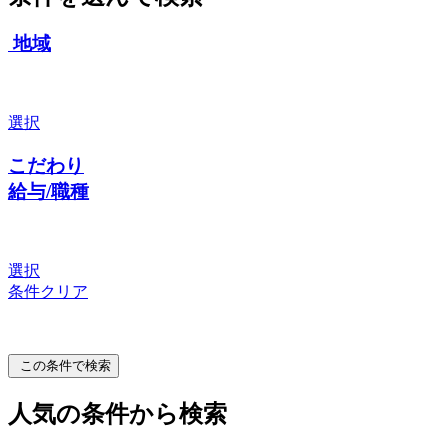
地域
選択
こだわり
給与/職種
選択
条件クリア
この条件で検索
人気の条件から検索