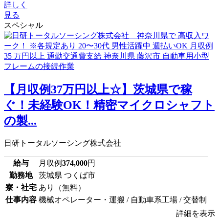
詳しく
見る
スペシャル
【月収例37万円以上☆】茨城県で稼
ぐ！未経験OK！精密マイクロシャフト
の製...
日研トータルソーシング株式会社
給与
月収例
374,000
円
勤務地
茨城県 つくば市
寮・社宅
あり（無料）
仕事内容
機械オペレーター・運搬 / 自動車系工場 / 交替制
詳細を表示