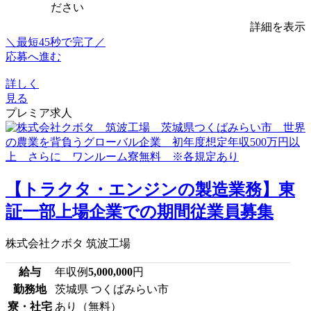
ださい
詳細を表示
＼最短45秒で完了／
応募へ進む
詳しく
見る
プレミア求人
【トラクタ・エンジンの製造業務】東
証一部上場企業での期間従業員募集
株式会社クボタ 筑波工場
給与
年収例
5,000,000
円
勤務地
茨城県 つくばみらい市
寮・社宅
あり（無料）