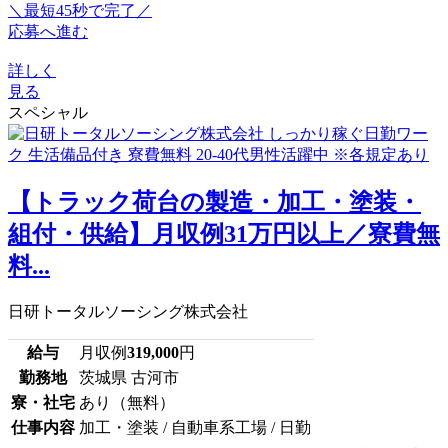
＼最短45秒で完了／
応募へ進む
詳しく
見る
スペシャル
【トラック荷台の製造・加工・塗装・
組付・供給】月収例31万円以上／寮費無
料...
日研トータルソーシング株式会社
給与
月収例
319,000
円
勤務地
茨城県 古河市
寮・社宅
あり（無料）
仕事内容
加工・塗装 / 自動車系工場 / 日勤