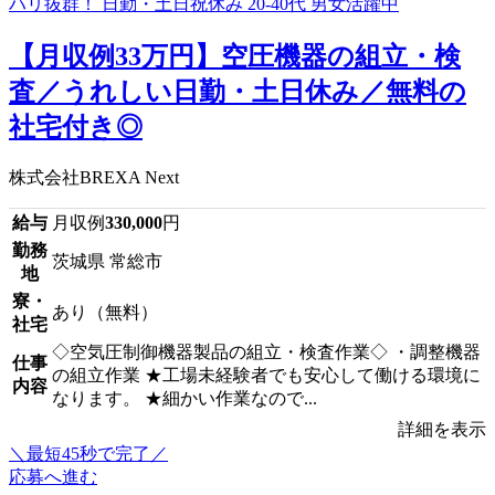
【月収例33万円】空圧機器の組立・検
査／うれしい日勤・土日休み／無料の
社宅付き◎
株式会社BREXA Next
給与
月収例
330,000
円
勤務
茨城県 常総市
地
寮・
あり（無料）
社宅
◇空気圧制御機器製品の組立・検査作業◇ ・調整機器
仕事
の組立作業 ★工場未経験者でも安心して働ける環境に
内容
なります。 ★細かい作業なので...
詳細を表示
＼最短45秒で完了／
応募へ進む