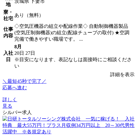
茨城県 下妻市
地
寮・
あり（無料）
社宅
◇空気圧機器の組立や配線作業◇ 自動制御機器製品
仕事
(空気圧制御機器)の組立(配線チューブの取付) ★空調
内容
完備で働きやすい職場です。 ...
8月
入社
20日
27日
日
※目安になります、表記なしは面接時にご相談くださ
い
詳細を表示
＼最短45秒で完了／
応募へ進む
詳しく
見る
シルバー求人