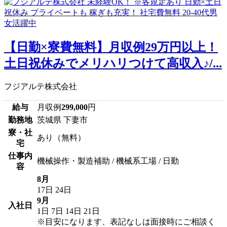
【日勤×寮費無料】月収例29万円以上！
土日祝休みでメリハリつけて高収入♪/...
フジアルテ株式会社
給与
月収例
299,000
円
勤務地
茨城県 下妻市
寮・社
あり（無料）
宅
仕事内
機械操作・製造補助 / 機械系工場 / 日勤
容
8月
17日
24日
9月
入社日
1日
7日
14日
21日
※目安になります、表記なしは面接時にご相談く