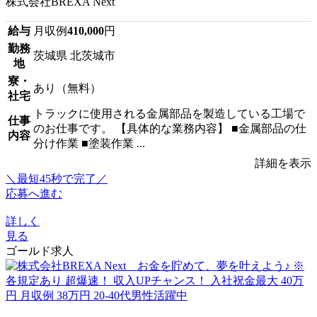
株式会社BREXA Next
給与
月収例
410,000
円
勤務
茨城県 北茨城市
地
寮・
あり（無料）
社宅
トラックに使用される金属部品を製造している工場で
仕事
のお仕事です。 【具体的な業務内容】 ■金属部品の仕
内容
分け作業 ■塗装作業 ...
詳細を表示
＼最短45秒で完了／
応募へ進む
詳しく
見る
ゴールド求人