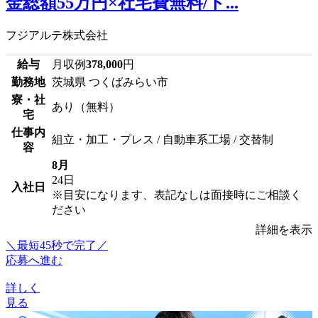
金総額55万円×社宅費無料/ト...
フジアルテ株式会社
給与
月収例
378,000
円
勤務地
茨城県 つくばみらい市
寮・社
あり（無料）
宅
仕事内
組立・加工・プレス / 自動車系工場 / 交替制
容
8月
24日
入社日
※目安になります、表記なしは面接時にご相談く
ださい
詳細を表示
＼最短45秒で完了／
応募へ進む
詳しく
見る