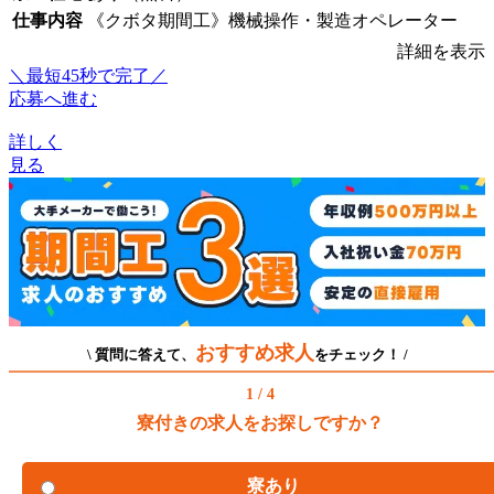
仕事内容
《クボタ期間工》機械操作・製造オペレーター
詳細を表示
＼最短45秒で完了／
応募へ進む
詳しく
見る
おすすめ求人
\ 質問に答えて、
をチェック！ /
1 / 4
寮付きの求人をお探しですか？
寮あり