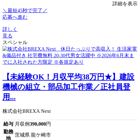
詳細を表示
＼最短45秒で完了／
応募へ進む
詳しく
見る
スペシャル
【未経験OK！月収平均38万円★】建設
機械の組立・部品加工作業／正社員登
用...
株式会社BREXA Next
給与
月収例
390,000
円
勤務
茨城県 龍ケ崎市
地