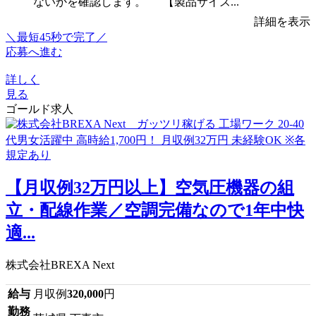
ないかを確認します。 【製品サイズ...
詳細を表示
＼最短45秒で完了／
応募へ進む
詳しく
見る
ゴールド求人
【月収例32万円以上】空気圧機器の組
立・配線作業／空調完備なので1年中快
適...
株式会社BREXA Next
給与
月収例
320,000
円
勤務