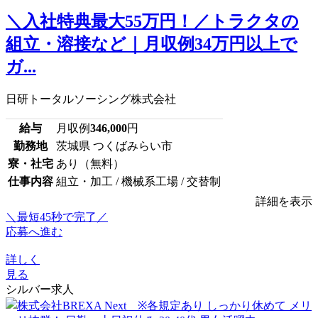
＼入社特典最大55万円！／トラクタの
組立・溶接など｜月収例34万円以上で
ガ...
日研トータルソーシング株式会社
給与
月収例
346,000
円
勤務地
茨城県 つくばみらい市
寮・社宅
あり（無料）
仕事内容
組立・加工 / 機械系工場 / 交替制
詳細を表示
＼最短45秒で完了／
応募へ進む
詳しく
見る
シルバー求人