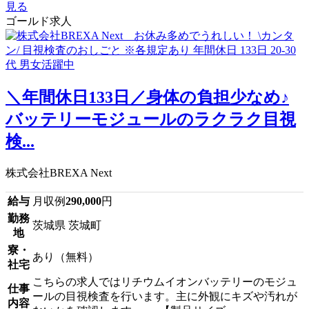
見る
ゴールド求人
＼年間休日133日／身体の負担少なめ♪
バッテリーモジュールのラクラク目視
検...
株式会社BREXA Next
給与
月収例
290,000
円
勤務
茨城県 茨城町
地
寮・
あり（無料）
社宅
こちらの求人ではリチウムイオンバッテリーのモジュ
仕事
ールの目視検査を行います。主に外観にキズや汚れが
内容