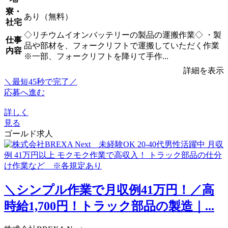
寮・
あり（無料）
社宅
◇リチウムイオンバッテリーの製品の運搬作業◇ ・製
仕事
品や部材を、フォークリフトで運搬していただく作業
内容
※一部、フォークリフトを降りて手作...
詳細を表示
＼最短45秒で完了／
応募へ進む
詳しく
見る
ゴールド求人
＼シンプル作業で月収例41万円！／高
時給1,700円！トラック部品の製造｜...