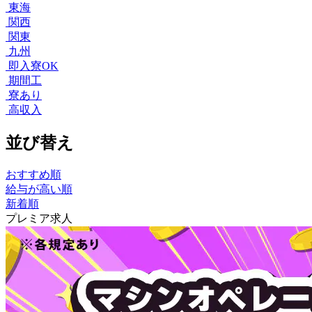
東海
関西
関東
九州
即入寮OK
期間工
寮あり
高収入
並び替え
おすすめ順
給与が高い順
新着順
プレミア求人