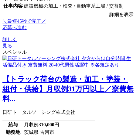
仕事内容
建設機械の加工・検査 / 自動車系工場 / 交替制
詳細を表示
＼最短45秒で完了／
応募へ進む
詳しく
見る
スペシャル
【トラック荷台の製造・加工・塗装・
組付・供給】月収例31万円以上／寮費無
料...
日研トータルソーシング株式会社
給与
月収例
310,000
円
勤務地
茨城県 古河市