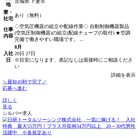
茨城県 下妻市
地
寮・
あり（無料）
社宅
◇空気圧機器の組立や配線作業◇ 自動制御機器製品
仕事
(空気圧制御機器)の組立(配線チューブの取付) ★空調
内容
完備で働きやすい職場です。 ...
8月
入社
20日
27日
日
※目安になります、表記なしは面接時にご相談くださ
い
詳細を表示
＼最短45秒で完了／
応募へ進む
詳しく
見る
シルバー求人