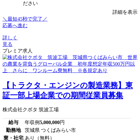
ださい
詳細を表示
＼最短45秒で完了／
応募へ進む
詳しく
見る
プレミア求人
【トラクタ・エンジンの製造業務】東
証一部上場企業での期間従業員募集
株式会社クボタ 筑波工場
給与
年収例
5,000,000
円
勤務地
茨城県 つくばみらい市
寮・社宅
あり（無料）