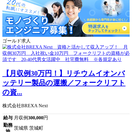
ゴールド求人
【月収例30万円！】リチウムイオンバ
ッテリー製品の運搬／フォークリフト
の資...
株式会社BREXA Next
給与
月収例
300,000
円
勤務
茨城県 茨城町
地