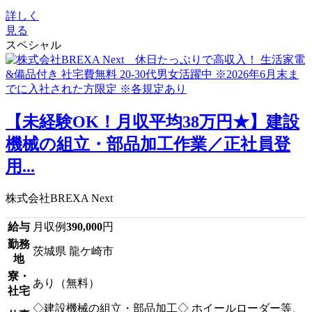
詳しく
見る
スペシャル
【未経験OK！月収平均38万円★】建設
機械の組立・部品加工作業／正社員登
用...
株式会社BREXA Next
給与
月収例
390,000
円
勤務
茨城県 龍ケ崎市
地
寮・
あり（無料）
社宅
◇建設機械の組立・部品加工◇ ホイールローダー等、