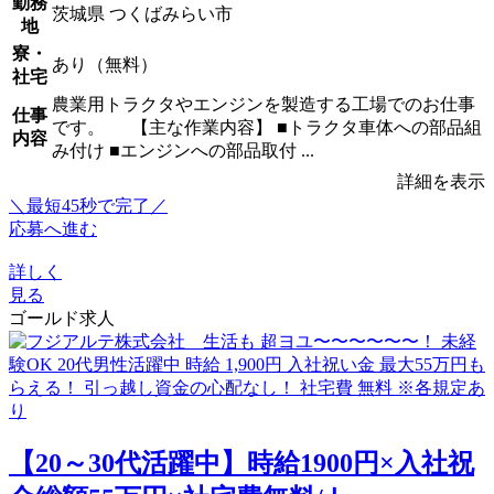
勤務
茨城県 つくばみらい市
地
寮・
あり（無料）
社宅
農業用トラクタやエンジンを製造する工場でのお仕事
仕事
です。 【主な作業内容】 ■トラクタ車体への部品組
内容
み付け ■エンジンへの部品取付 ...
詳細を表示
＼最短45秒で完了／
応募へ進む
詳しく
見る
ゴールド求人
【20～30代活躍中】時給1900円×入社祝