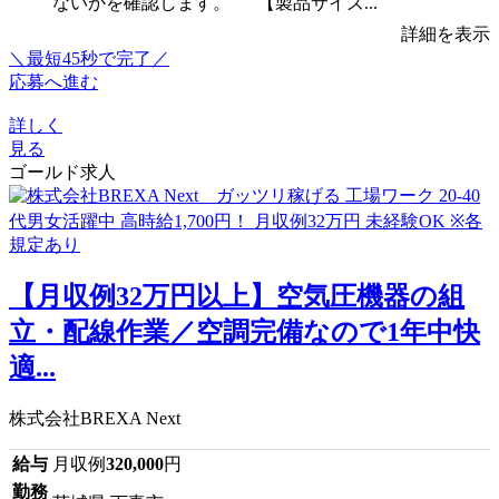
ないかを確認します。 【製品サイズ...
詳細を表示
＼最短45秒で完了／
応募へ進む
詳しく
見る
ゴールド求人
【月収例32万円以上】空気圧機器の組
立・配線作業／空調完備なので1年中快
適...
株式会社BREXA Next
給与
月収例
320,000
円
勤務