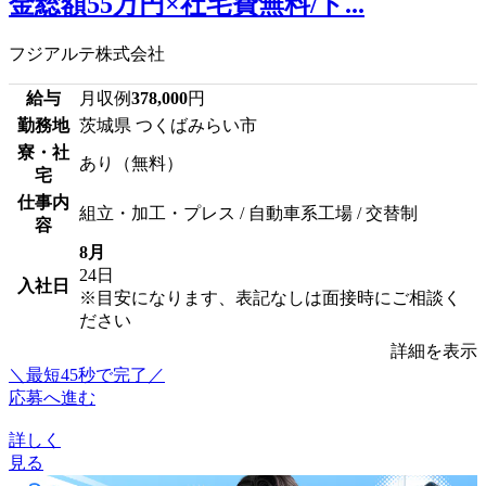
金総額55万円×社宅費無料/ト...
フジアルテ株式会社
給与
月収例
378,000
円
勤務地
茨城県 つくばみらい市
寮・社
あり（無料）
宅
仕事内
組立・加工・プレス / 自動車系工場 / 交替制
容
8月
24日
入社日
※目安になります、表記なしは面接時にご相談く
ださい
詳細を表示
＼最短45秒で完了／
応募へ進む
詳しく
見る