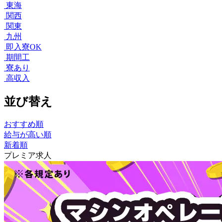
東海
関西
関東
九州
即入寮OK
期間工
寮あり
高収入
並び替え
おすすめ順
給与が高い順
新着順
プレミア求人