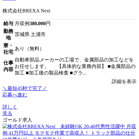
株式会社BREXA Next
給与
月収例
380,000
円
勤務
茨城県 土浦市
地
寮・
あり（無料）
社宅
自動車部品メーカーの工場で、金属部品の加工などを
仕事
お任せします。 【具体的な業務内容】 ■金属部品の
内容
加工 ■加工後の製品検査 ■グラ...
詳細を表示
＼最短45秒で完了／
応募へ進む
詳しく
見る
ゴールド求人