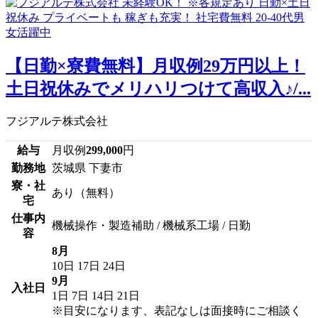
【日勤×寮費無料】月収例29万円以上！
土日祝休みでメリハリつけて高収入♪/...
フジアルテ株式会社
給与
月収例
299,000
円
勤務地
茨城県 下妻市
寮・社
あり（無料）
宅
仕事内
機械操作・製造補助 / 機械系工場 / 日勤
容
8月
10日
17日
24日
9月
入社日
1日
7日
14日
21日
※目安になります、表記なしは面接時にご相談く