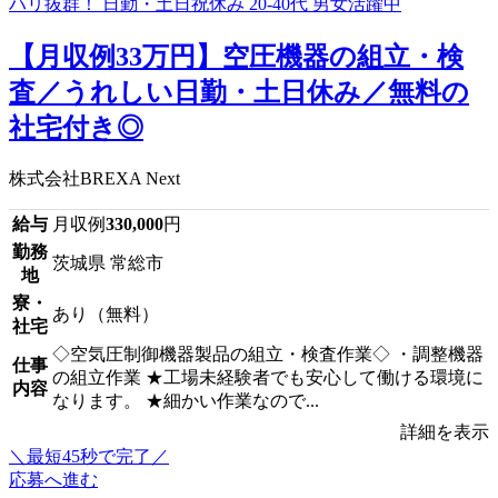
【月収例33万円】空圧機器の組立・検
査／うれしい日勤・土日休み／無料の
社宅付き◎
株式会社BREXA Next
給与
月収例
330,000
円
勤務
茨城県 常総市
地
寮・
あり（無料）
社宅
◇空気圧制御機器製品の組立・検査作業◇ ・調整機器
仕事
の組立作業 ★工場未経験者でも安心して働ける環境に
内容
なります。 ★細かい作業なので...
詳細を表示
＼最短45秒で完了／
応募へ進む