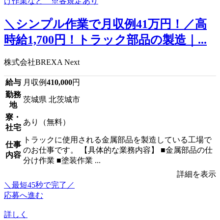
＼シンプル作業で月収例41万円！／高
時給1,700円！トラック部品の製造｜...
株式会社BREXA Next
給与
月収例
410,000
円
勤務
茨城県 北茨城市
地
寮・
あり（無料）
社宅
トラックに使用される金属部品を製造している工場で
仕事
のお仕事です。 【具体的な業務内容】 ■金属部品の仕
内容
分け作業 ■塗装作業 ...
詳細を表示
＼最短45秒で完了／
応募へ進む
詳しく