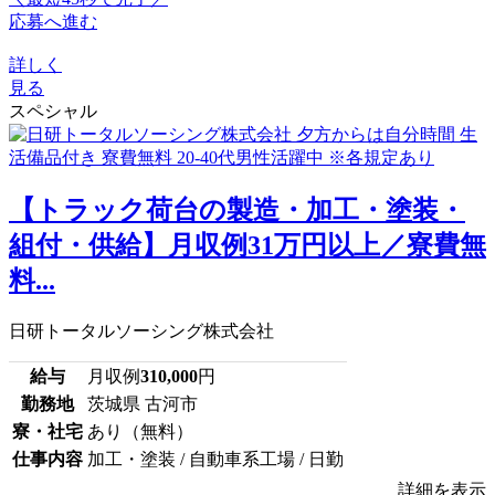
応募へ進む
詳しく
見る
スペシャル
【トラック荷台の製造・加工・塗装・
組付・供給】月収例31万円以上／寮費無
料...
日研トータルソーシング株式会社
給与
月収例
310,000
円
勤務地
茨城県 古河市
寮・社宅
あり（無料）
仕事内容
加工・塗装 / 自動車系工場 / 日勤
詳細を表示