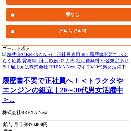
寮なし
どちらでも可
ゴールド求人
履歴書不要で正社員へ！＜トラクタや
エンジンの組立｜20～30代男女活躍中
＞...
株式会社BREXA Next
給与
月収例
370,000
円