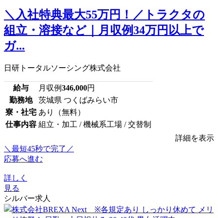
＼入社特典最大55万円！／トラクタの
組立・溶接など｜月収例34万円以上で
ガ...
日研トータルソーシング株式会社
給与
月収例
346,000
円
勤務地
茨城県 つくばみらい市
寮・社宅
あり（無料）
仕事内容
組立・加工 / 機械系工場 / 交替制
詳細を表示
＼最短45秒で完了／
応募へ進む
詳しく
見る
シルバー求人