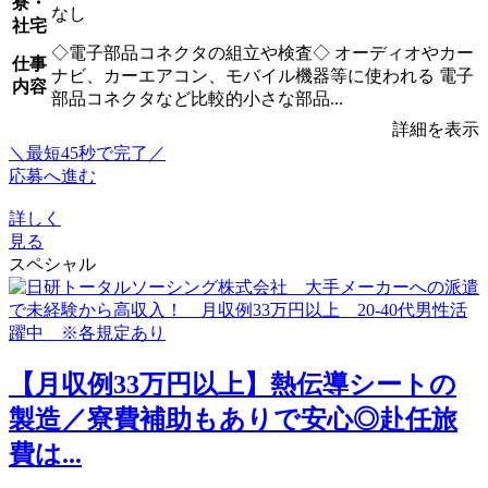
寮・
なし
社宅
◇電子部品コネクタの組立や検査◇ オーディオやカー
仕事
ナビ、カーエアコン、モバイル機器等に使われる 電子
内容
部品コネクタなど比較的小さな部品...
詳細を表示
＼最短45秒で完了／
応募へ進む
詳しく
見る
スペシャル
【月収例33万円以上】熱伝導シートの
製造／寮費補助もありで安心◎赴任旅
費は...