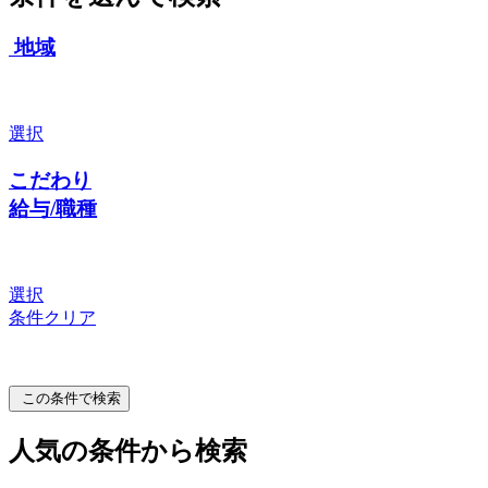
地域
選択
こだわり
給与/職種
選択
条件クリア
この条件で検索
人気の条件から検索