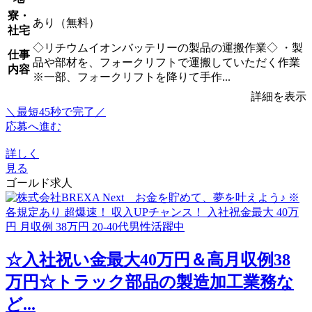
寮・
あり（無料）
社宅
◇リチウムイオンバッテリーの製品の運搬作業◇ ・製
仕事
品や部材を、フォークリフトで運搬していただく作業
内容
※一部、フォークリフトを降りて手作...
詳細を表示
＼最短45秒で完了／
応募へ進む
詳しく
見る
ゴールド求人
☆入社祝い金最大40万円＆高月収例38
万円☆トラック部品の製造加工業務な
ど...