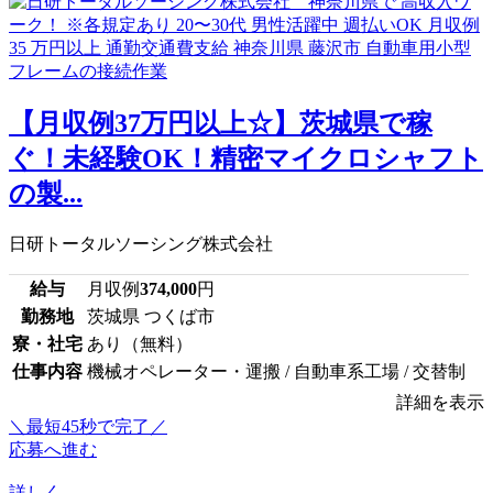
【月収例37万円以上☆】茨城県で稼
ぐ！未経験OK！精密マイクロシャフト
の製...
日研トータルソーシング株式会社
給与
月収例
374,000
円
勤務地
茨城県 つくば市
寮・社宅
あり（無料）
仕事内容
機械オペレーター・運搬 / 自動車系工場 / 交替制
詳細を表示
＼最短45秒で完了／
応募へ進む
詳しく