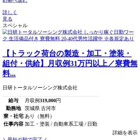
応募へ進む
詳しく
見る
スペシャル
【トラック荷台の製造・加工・塗装・
組付・供給】月収例31万円以上／寮費無
料...
日研トータルソーシング株式会社
給与
月収例
319,000
円
勤務地
茨城県 古河市
寮・社宅
あり（無料）
仕事内容
加工・塗装 / 自動車系工場 / 日勤
詳細を表示
＼最短45秒で完了／