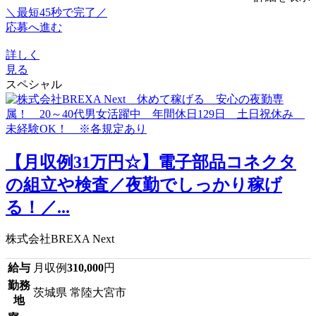
＼最短45秒で完了／
応募へ進む
詳しく
見る
スペシャル
【月収例31万円☆】電子部品コネクタ
の組立や検査／夜勤でしっかり稼げ
る！／...
株式会社BREXA Next
給与
月収例
310,000
円
勤務
茨城県 常陸大宮市
地