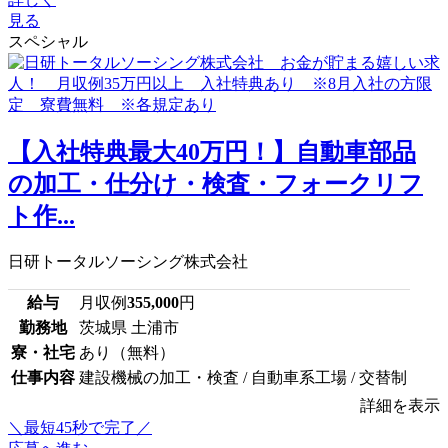
見る
スペシャル
【入社特典最大40万円！】自動車部品
の加工・仕分け・検査・フォークリフ
ト作...
日研トータルソーシング株式会社
給与
月収例
355,000
円
勤務地
茨城県 土浦市
寮・社宅
あり（無料）
仕事内容
建設機械の加工・検査 / 自動車系工場 / 交替制
詳細を表示
＼最短45秒で完了／