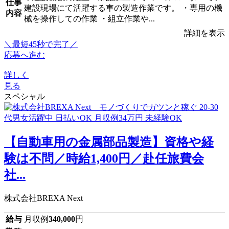
仕事
建設現場にて活躍する車の製造作業です。 ・専用の機
内容
械を操作しての作業 ・組立作業や...
詳細を表示
＼最短45秒で完了／
応募へ進む
詳しく
見る
スペシャル
【自動車用の金属部品製造】資格や経
験は不問／時給1,400円／赴任旅費会
社...
株式会社BREXA Next
給与
月収例
340,000
円