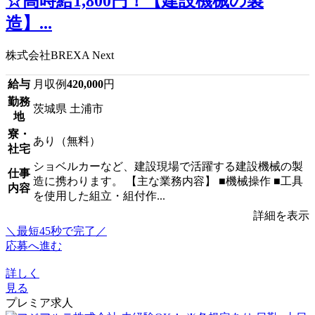
☆高時給1,800円！【建設機械の製
造】...
株式会社BREXA Next
給与
月収例
420,000
円
勤務
茨城県 土浦市
地
寮・
あり（無料）
社宅
ショベルカーなど、建設現場で活躍する建設機械の製
仕事
造に携わります。 【主な業務内容】 ■機械操作 ■工具
内容
を使用した組立・組付作...
詳細を表示
＼最短45秒で完了／
応募へ進む
詳しく
見る
プレミア求人