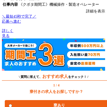
仕事内容
《クボタ期間工》機械操作・製造オペレーター
詳細を表示
＼最短45秒で完了／
応募へ進む
詳しく
見る
おすすめ求人
\ 質問に答えて、
をチェック！ /
1 / 4
寮付きの求人をお探しですか？
寮あり