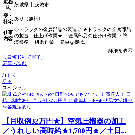
勤務
茨城県 北茨城市
地
寮・
あり（無料）
社宅
◇トラックの金属部品の製造◇ ★トラックの金属部品
仕事
の製造、仕上げ作業★ ・金属部品の仕分け作業 ・塗
内容
装業務 ・研磨作業 ・簡単な機械...
詳細を表示
＼最短45秒で完了／
応募へ進む
詳しく
見る
スペシャル
【月収例32万円★】空気圧機器の加工
／うれしい高時給★1,700円★／土日...