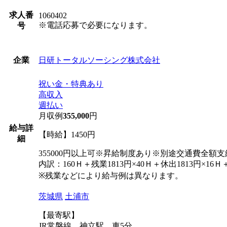
求人番
1060402
※電話応募で必要になります。
号
日研トータルソーシング株式会社
企業
祝い金・特典あり
高収入
週払い
月収例
355,000
円
給与詳
【時給】1450円
細
355000円以上可※昇給制度あり※別途交通費全額支
内訳：160Ｈ＋残業1813円×40Ｈ＋休出1813円×16Ｈ
※残業などにより給与例は異なります。
茨城県
土浦市
【最寄駅】
JR常磐線 神立駅 車5分