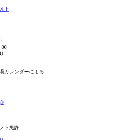
間以上
0
00
り
】
場カレンダーによる
迎
フト免許