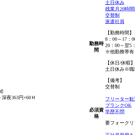
土日休み
残業月20時
交替制
派遣社員
【勤務時間】
8：00～17：0
勤務時
20：00～翌5：
間
※他勤務帯有
【休日/休暇
土日休み※職
【備考】
交替制
給
＋深夜363円×60Ｈ
フリーター歓
ブランクOK
必須資
学歴不問
格
要フォークリ