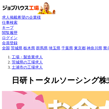
求人掲載希望の企業様
仕事検索
キープ
閲覧履歴
ログイン
会員登録
全国
茨城県
栃木県
群馬県
埼玉県
千葉県
東京都
神奈川県
寮
工場・製造業求人
茨城県の工場求人
土浦市の工場求人
日研トータルソーシング株式会