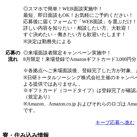
◎スマホで簡単！WEB面談実施中！
最短、即日面談もOK！お気軽にご予約ください！
応募後に届くフォームで「WEB面談」を選ぶだけ！
詳しい内容を知りたい・相談したい方、大歓迎！
すぐ決めたい・働きたい方も歓迎いたします！
※決定は勤務先による
◎来場面談者限定キャンペーン実施中！
応募の
8月限定！来場登録でAmazonギフトカード3,000
流れ
※各拠点へご来場面談後、登録完了した方が対象、
※日研トータルソーシング株式会社主催のキャンペ
よる提供ではありません 。
※ギフトカード（コードタイプ）は登録完了が確認
（規定あり）
※Amazon、Amazon.co.jp およびそれらのロゴは Am
です。
キープ
応募へ進む
寮・住み込み情報