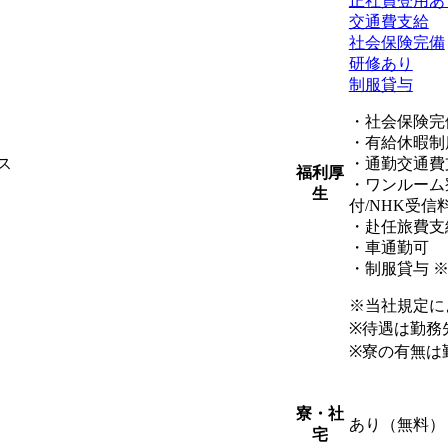
正社員登用あ
交通費支給
社会保険完備
研修あり
制服貸与
・社会保険完
・有給休暇制
ス
・通勤交通費
福利厚
・ワンルーム
生
付/NHK受信
・赴任旅費支
・車通勤可
・制服貸与 
※当社規定に
※待遇は勤務
※寮の有無は
寮・社
あり（無料）
宅