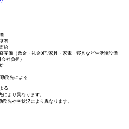
り
備
度有
支給
寮完備（敷金・礼金0円/家具・家電・寝具など生活諸設備
料会社負担）
給
※勤務先による
よる
先により異なります。
勤務先や空状況により異なります。