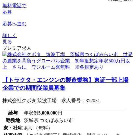
無料電話で
応募
応募へ進む
詳しく
見る
プレミア求人
【トラクタ・エンジンの製造業務】東証一部上場
企業での期間従業員募集
株式会社クボタ 筑波工場 求人番号：352031
給与
年収例
5,000,000
円
勤務地
茨城県 つくばみらい市
寮・社宅
あり（無料）