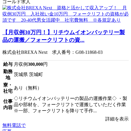
ゴールド求人
【月収例30万円！】リチウムイオンバッテリー製
品の運搬／フォークリフトの資...
株式会社BREXA Next 求人番号：G08-11868-03
給与
月収例
300,000
円
勤務
茨城県 茨城町
地
寮・
あり（無料）
社宅
◇リチウムイオンバッテリーの製品の運搬作業◇ ・製
仕事
品や部材を、フォークリフトで運搬していただく作業
内容
※一部、フォークリフトを降りて手作...
詳細を表示
無料電話で