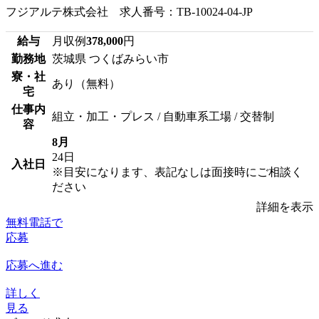
フジアルテ株式会社 求人番号：TB-10024-04-JP
給与
月収例
378,000
円
勤務地
茨城県 つくばみらい市
寮・社
あり（無料）
宅
仕事内
組立・加工・プレス / 自動車系工場 / 交替制
容
8月
24日
入社日
※目安になります、表記なしは面接時にご相談く
ださい
詳細を表示
無料電話で
応募
応募へ進む
詳しく
見る