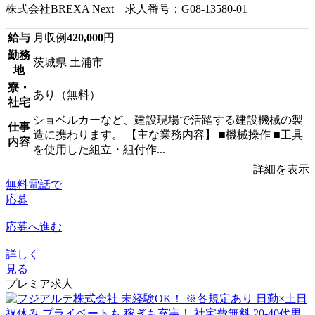
株式会社BREXA Next 求人番号：G08-13580-01
給与
月収例
420,000
円
勤務
茨城県 土浦市
地
寮・
あり（無料）
社宅
ショベルカーなど、建設現場で活躍する建設機械の製
仕事
造に携わります。 【主な業務内容】 ■機械操作 ■工具
内容
を使用した組立・組付作...
詳細を表示
無料電話で
応募
応募へ進む
詳しく
見る
プレミア求人