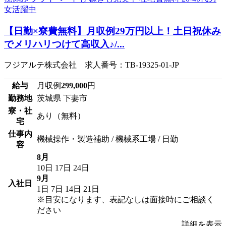
【日勤×寮費無料】月収例29万円以上！土日祝休み
でメリハリつけて高収入♪/...
フジアルテ株式会社 求人番号：TB-19325-01-JP
給与
月収例
299,000
円
勤務地
茨城県 下妻市
寮・社
あり（無料）
宅
仕事内
機械操作・製造補助 / 機械系工場 / 日勤
容
8月
10日
17日
24日
9月
入社日
1日
7日
14日
21日
※目安になります、表記なしは面接時にご相談く
ださい
詳細を表示