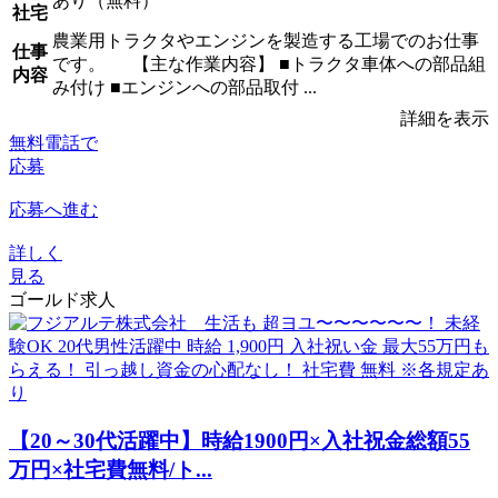
あり（無料）
社宅
農業用トラクタやエンジンを製造する工場でのお仕事
仕事
です。 【主な作業内容】 ■トラクタ車体への部品組
内容
み付け ■エンジンへの部品取付 ...
詳細を表示
無料電話で
応募
応募へ進む
詳しく
見る
ゴールド求人
【20～30代活躍中】時給1900円×入社祝金総額55
万円×社宅費無料/ト...