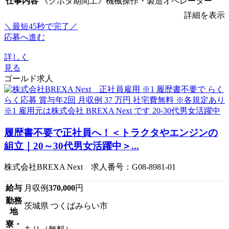
仕事内容
《クボタ期間工》機械操作・製造オペレーター
詳細を表示
＼最短45秒で完了／
応募へ進む
詳しく
見る
ゴールド求人
履歴書不要で正社員へ！＜トラクタやエンジンの
組立｜20～30代男女活躍中＞...
株式会社BREXA Next 求人番号：G08-8981-01
給与
月収例
370,000
円
勤務
茨城県 つくばみらい市
地
寮・