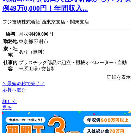
例49万0,000円！年間収入...
フジ技研株式会社 西東京支店・関東支店
給与
月収例
490,000
円
勤務地
東京都 羽村市
寮・社
あり（無料）
宅
仕事内
プラスチック部品の組立・機械オペレーター / 自動
容
車系工場 / 交替制
詳細を表示
＼最短45秒で完了／
応募へ進む
詳しく
見る