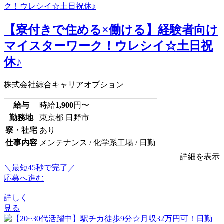
【寮付きで住める×働ける】経験者向け
マイスターワーク！ウレシイ☆土日祝
休♪
株式会社綜合キャリアオプション
給与
時給
1,900
円〜
勤務地
東京都 日野市
寮・社宅
あり
仕事内容
メンテナンス / 化学系工場 / 日勤
詳細を表示
＼最短45秒で完了／
応募へ進む
詳しく
見る