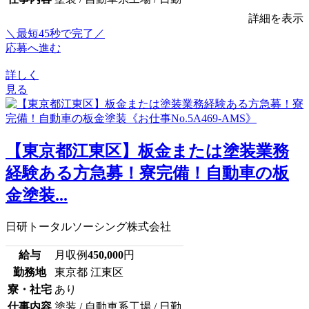
詳細を表示
＼最短45秒で完了／
応募へ進む
詳しく
見る
【東京都江東区】板金または塗装業務
経験ある方急募！寮完備！自動車の板
金塗装...
日研トータルソーシング株式会社
給与
月収例
450,000
円
勤務地
東京都 江東区
寮・社宅
あり
仕事内容
塗装 / 自動車系工場 / 日勤