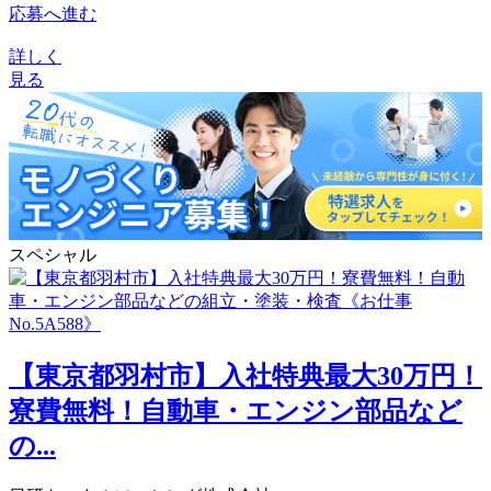
応募へ進む
詳しく
見る
スペシャル
【東京都羽村市】入社特典最大30万円！
寮費無料！自動車・エンジン部品など
の...