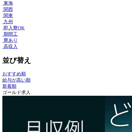
東海
関西
関東
九州
即入寮OK
期間工
寮あり
高収入
並び替え
おすすめ順
給与が高い順
新着順
ゴールド求人