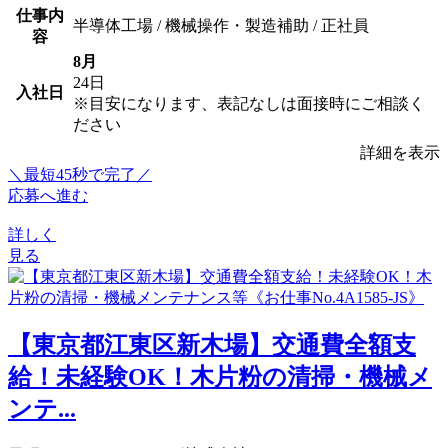
仕事内
半導体工場 / 機械操作・製造補助 / 正社員
容
8月
24日
入社日
※目安になります、表記なしは面接時にご相談く
ださい
詳細を表示
＼最短45秒で完了／
応募へ進む
詳しく
見る
【東京都江東区新木場】交通費全額支
給！未経験OK！木片粉の清掃・機械メ
ンテ...