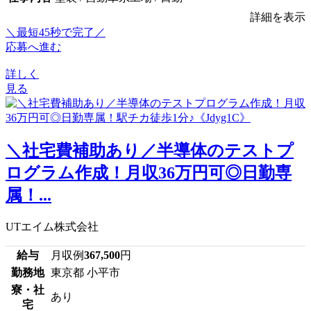
詳細を表示
＼最短45秒で完了／
応募へ進む
詳しく
見る
＼社宅費補助あり／半導体のテストプ
ログラム作成！月収36万円可◎日勤専
属！...
UTエイム株式会社
給与
月収例
367,500
円
勤務地
東京都 小平市
寮・社
あり
宅