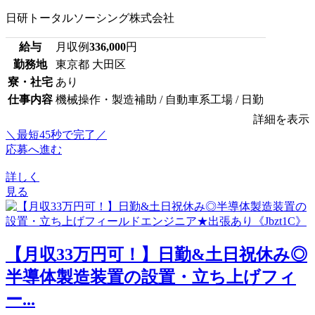
日研トータルソーシング株式会社
給与
月収例
336,000
円
勤務地
東京都 大田区
寮・社宅
あり
仕事内容
機械操作・製造補助 / 自動車系工場 / 日勤
詳細を表示
＼最短45秒で完了／
応募へ進む
詳しく
見る
【月収33万円可！】日勤&土日祝休み◎
半導体製造装置の設置・立ち上げフィ
ー...