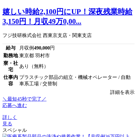
嬉しい時給2,100円にUP！深夜残業時給
3,150円！月収49万0,00...
フジ技研株式会社 西東京支店・関東支店
給与
月収例
490,000
円
勤務地
東京都 羽村市
寮・社
あり（無料）
宅
仕事内
プラスチック部品の組立・機械オペレーター / 自動
容
車系工場 / 交替制
詳細を表示
＼最短45秒で完了／
応募へ進む
詳しく
見る
スペシャル