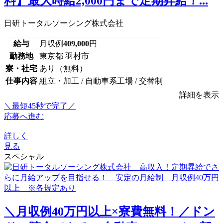
料】最大時給2,000円まで定期昇給！...
日研トータルソーシング株式会社
給与
月収例
409,000
円
勤務地
東京都 羽村市
寮・社宅
あり（無料）
仕事内容
組立・加工 / 自動車系工場 / 交替制
詳細を表示
＼最短45秒で完了／
応募へ進む
詳しく
見る
スペシャル
＼月収例40万円以上×寮費無料！／ドン