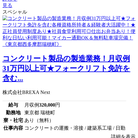
見る
スペシャル
コンクリート製品の製造業務！月収例
31万円以上可★フォークリフト免許を
含む...
株式会社BREXA Next
給与
月収例
320,000
円
勤務地
東京都 瑞穂町
寮・社宅
あり（無料）
仕事内容
コンクリートの運搬・溶接 / 建築系工場 / 日勤
詳細を表示