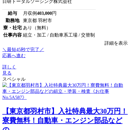
日研トータルソーシング株式会社
給与
月収例
403,000
円
勤務地
東京都 羽村市
寮・社宅
あり（無料）
仕事内容
組立・加工 / 自動車系工場 / 交替制
詳細を表示
＼最短45秒で完了／
応募へ進む
詳しく
見る
スペシャル
【東京都羽村市】入社特典最大30万円！
寮費無料！自動車・エンジン部品など
の...