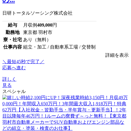
日研トータルソーシング株式会社
給与
月収例
409,000
円
勤務地
東京都 羽村市
寮・社宅
あり（無料）
仕事内容
組立・加工 / 自動車系工場 / 交替制
詳細を表示
＼最短45秒で完了／
応募へ進む
詳しく
見る
スペシャル