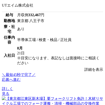
UTエイム株式会社
給与
月収例
332,467
円
勤務地
東京都 八王子市
寮・社
あり
宅
仕事内
半導体工場 / 検査・検品 / 正社員
容
8月
21日
入社日
※目安になります、表記なしは面接時にご相談く
ださい
詳細を表示
＼最短45秒で完了／
応募へ進む
詳しく
見る