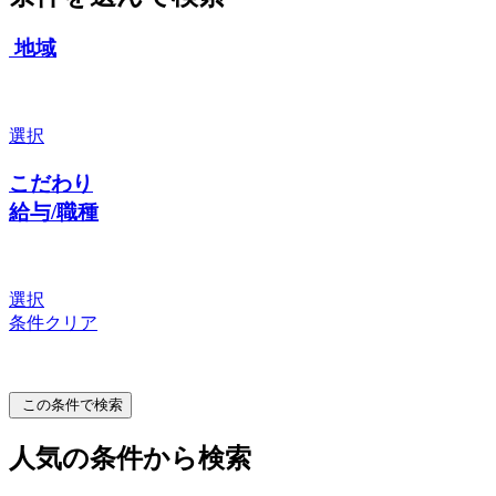
地域
選択
こだわり
給与/職種
選択
条件クリア
この条件で検索
人気の条件から検索