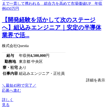
【開発経験を活かして次のステージ
へ】組込みエンジニア｜安定の半導体
業界で活...
株式会社Questia
給与
年収例
4,500,000
円
勤務地
東京都 中央区
寮・社宅
あり
仕事内容
組込みエンジニア・正社員
詳細を表示
＼最短45秒で完了／
応募へ進む
詳しく
見る