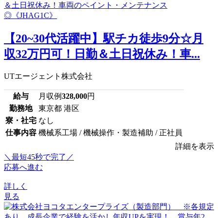
【20~30代活躍中】駅チカ徒歩9分☆月
収32万円可！日勤＆土日祝休み！車...
UTエージェント株式会社
給与
月収例
328,000
円
勤務地
東京都 港区
寮・社宅
なし
仕事内容
機械系工場 / 機械操作・製造補助 / 正社員
詳細を表示
＼最短45秒で完了／
応募へ進む
詳しく
見る