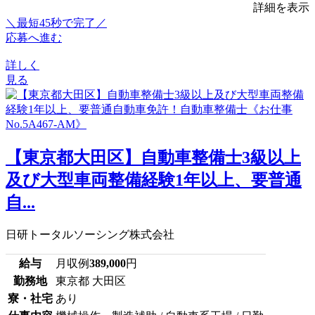
詳細を表示
＼最短45秒で完了／
応募へ進む
詳しく
見る
【東京都大田区】自動車整備士3級以上
及び大型車両整備経験1年以上、要普通
自...
日研トータルソーシング株式会社
給与
月収例
389,000
円
勤務地
東京都 大田区
寮・社宅
あり