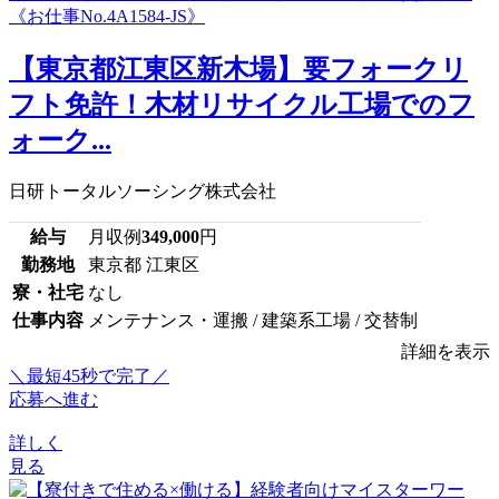
【東京都江東区新木場】要フォークリ
フト免許！木材リサイクル工場でのフ
ォーク...
日研トータルソーシング株式会社
給与
月収例
349,000
円
勤務地
東京都 江東区
寮・社宅
なし
仕事内容
メンテナンス・運搬 / 建築系工場 / 交替制
詳細を表示
＼最短45秒で完了／
応募へ進む
詳しく
見る