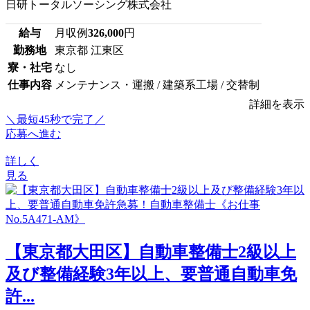
日研トータルソーシング株式会社
給与
月収例
326,000
円
勤務地
東京都 江東区
寮・社宅
なし
仕事内容
メンテナンス・運搬 / 建築系工場 / 交替制
詳細を表示
＼最短45秒で完了／
応募へ進む
詳しく
見る
【東京都大田区】自動車整備士2級以上
及び整備経験3年以上、要普通自動車免
許...