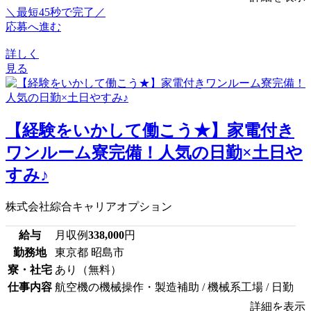
＼最短45秒で完了／
応募へ進む
詳しく
見る
【経験をいかして働こう★】家電付き
ワンルーム寮完備！人気の日勤×土日や
すみ♪
株式会社綜合キャリアオプション
給与
月収例
338,000
円
勤務地
東京都 昭島市
寮・社宅
あり（無料）
仕事内容
航空機の機械操作・製造補助 / 機械系工場 / 日勤
詳細を表示