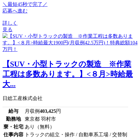
＼最短45秒で完了／
応募へ進む
詳しく
見る
【SUV・小型トラックの製造 ※作業
工程は多数あります。】<８月>時給最
大...
日総工産株式会社
給与
月収例
403,425
円
勤務地
東京都 羽村市
寮・社宅
あり（無料）
仕事内容
トラックの組立・操作 / 自動車系工場 / 交替制