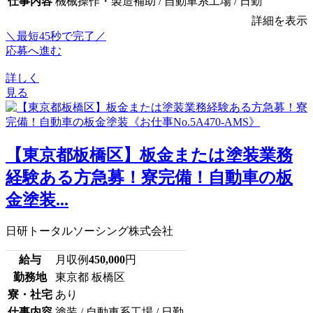
仕事内容
機械操作・製造補助 / 自動車系工場 / 日勤
詳細を表示
＼最短45秒で完了／
応募へ進む
詳しく
見る
【東京都板橋区】板金または塗装業務
経験ある方急募！寮完備！自動車の板
金塗装...
日研トータルソーシング株式会社
給与
月収例
450,000
円
勤務地
東京都 板橋区
寮・社宅
あり
仕事内容
塗装 / 自動車系工場 / 日勤