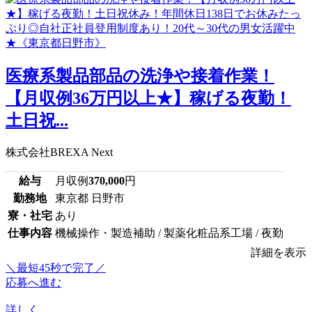
医療系製品部品の洗浄や接着作業！
【月収例36万円以上★】稼げる夜勤！
土日祝...
株式会社BREXA Next
給与
月収例
370,000
円
勤務地
東京都 日野市
寮・社宅
あり
仕事内容
機械操作・製造補助 / 製薬化粧品系工場 / 夜勤
詳細を表示
＼最短45秒で完了／
応募へ進む
詳しく