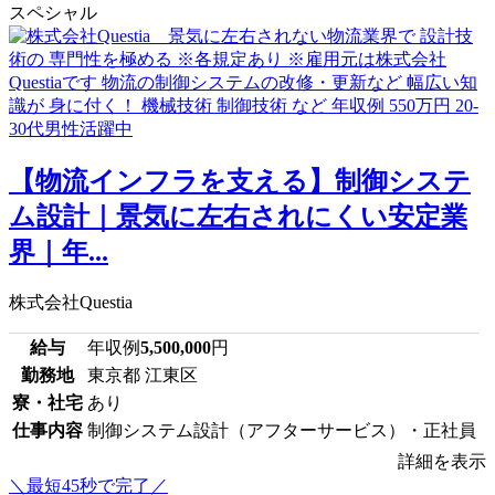
スペシャル
【物流インフラを支える】制御システ
ム設計｜景気に左右されにくい安定業
界｜年...
株式会社Questia
給与
年収例
5,500,000
円
勤務地
東京都 江東区
寮・社宅
あり
仕事内容
制御システム設計（アフターサービス）・正社員
詳細を表示
＼最短45秒で完了／