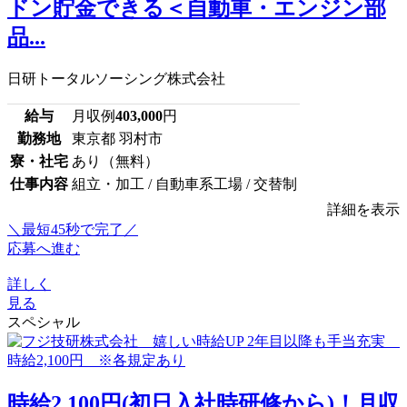
ドン貯金できる＜自動車・エンジン部
品...
日研トータルソーシング株式会社
給与
月収例
403,000
円
勤務地
東京都 羽村市
寮・社宅
あり（無料）
仕事内容
組立・加工 / 自動車系工場 / 交替制
詳細を表示
＼最短45秒で完了／
応募へ進む
詳しく
見る
スペシャル
時給2,100円(初日入社時研修から)！月収