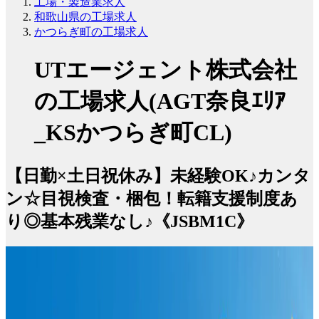
工場・製造業求人
和歌山県の工場求人
かつらぎ町の工場求人
UTエージェント株式会社
の工場求人(AGT奈良ｴﾘｱ
_KSかつらぎ町CL)
【日勤×土日祝休み】未経験OK♪カンタ
ン☆目視検査・梱包！転籍支援制度あ
り◎基本残業なし♪《JSBM1C》