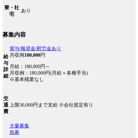
寮・社
あり
宅
募集内容
賞与/報奨金/慰労金あり
月収例
180,000
円
給
与
月給：180,000円～
詳
月収例：180,000円(月給＋各種手当)
細
※基本残業なし
交
上限30,000円まで支給 ※会社規定有り
通
費
大量募集
急募