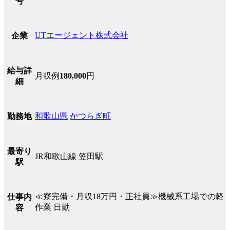
号
UTエージェント株式会社
企業
給与詳
月収例
180,000
円
細
和歌山県
かつらぎ町
勤務地
最寄り
JR和歌山線 笠田駅
駅
≪寮完備・月収18万円・正社員≫機械系工場での軽
仕事内
作業 日勤
容