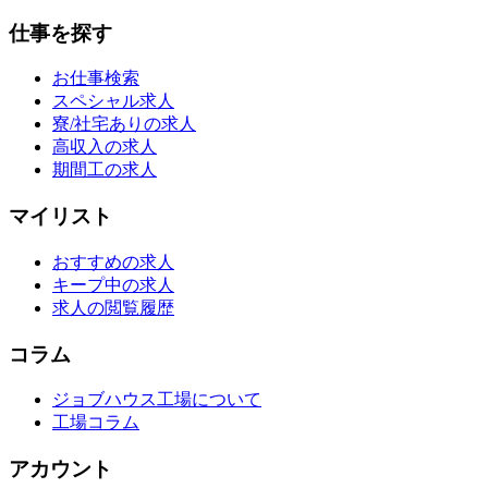
仕事を探す
お仕事検索
スペシャル求人
寮/社宅ありの求人
高収入の求人
期間工の求人
マイリスト
おすすめの求人
キープ中の求人
求人の閲覧履歴
コラム
ジョブハウス工場について
工場コラム
アカウント