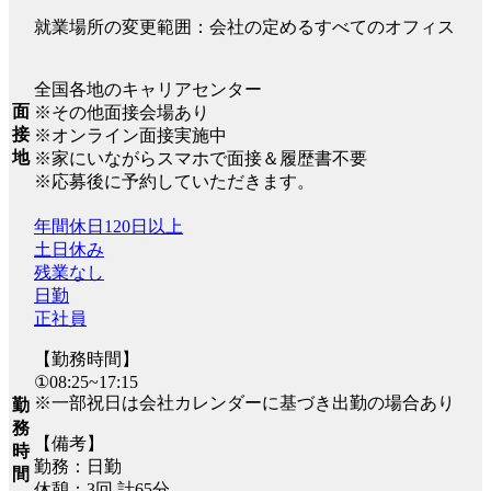
就業場所の変更範囲：会社の定めるすべてのオフィス
全国各地のキャリアセンター
面
※その他面接会場あり
接
※オンライン面接実施中
地
※家にいながらスマホで面接＆履歴書不要
※応募後に予約していただきます。
年間休日120日以上
土日休み
残業なし
日勤
正社員
【勤務時間】
①08:25~17:15
※一部祝日は会社カレンダーに基づき出勤の場合あり
勤
務
【備考】
時
勤務：日勤
間
休憩：3回 計65分