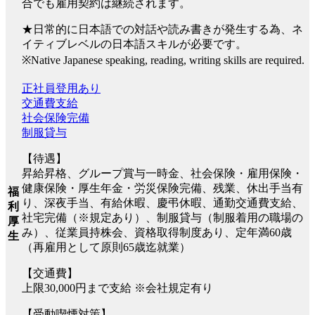
合でも雇用契約は継続されます。
★日常的に日本語での対話や読み書きが発生する為、ネ
イティブレベルの日本語スキルが必要です。
※Native Japanese speaking, reading, writing skills are required.
正社員登用あり
交通費支給
社会保険完備
制服貸与
【待遇】
昇給昇格、グループ賞与一時金、社会保険・雇用保険・
健康保険・厚生年金・労災保険完備、残業、休出手当有
福
り、深夜手当、有給休暇、慶弔休暇、通勤交通費支給、
利
社宅完備（※規定あり）、制服貸与（制服着用の職場の
厚
み）、従業員持株会、資格取得制度あり、定年満60歳
生
（再雇用として原則65歳迄就業）
【交通費】
上限30,000円まで支給 ※会社規定有り
【受動喫煙対策】