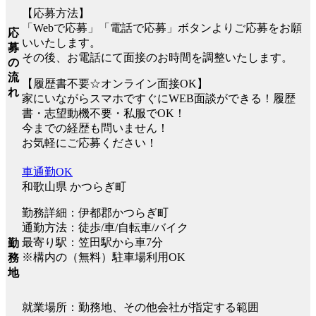
【応募方法】
「Webで応募」「電話で応募」ボタンよりご応募をお願
応
いいたします。
募
その後、お電話にて面接のお時間を調整いたします。
の
流
【履歴書不要☆オンライン面接OK】
れ
家にいながらスマホですぐにWEB面談ができる！履歴
書・志望動機不要・私服でOK！
今までの経歴も問いません！
お気軽にご応募ください！
車通勤OK
和歌山県 かつらぎ町
勤務詳細：伊都郡かつらぎ町
通勤方法：徒歩/車/自転車/バイク
最寄り駅：笠田駅から車7分
勤
※構内の（無料）駐車場利用OK
務
地
就業場所：勤務地、その他会社が指定する範囲