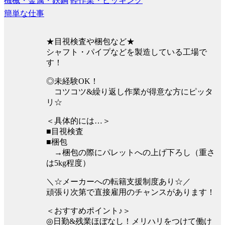
機械・金属・鉄鋼
軽作業・ピッキング
簡単な仕事
★目視検査や梱包など★
シャフト・パイプなどを製造している工場で
す！
◎未経験OK！
コツコツ&繰り返し作業が得意な方にピッタ
リ☆
＜具体的には…＞
■目視検査
■梱包
→梱包の際にパレットへの上げ下ろし（重さ
は5kg程度）
＼☆メーカーへの転籍支援制度あり☆／
頑張り次第で直接雇用のチャンスがあります！
＜おすすめポイント♪＞
◎日勤&残業ほぼなし！メリハリをつけて働け