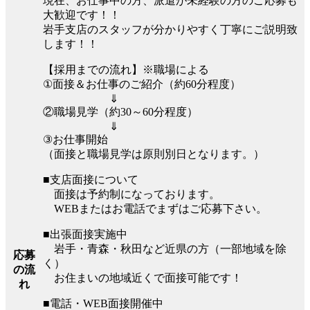
現在、お仕事中の方、派遣が未経験の方のご応募も
大歓迎です！！
岩手支店のスタッフが分かりやすく丁寧にご説明致
します！！
【採用までの流れ】※職場による
①面接＆お仕事のご紹介（約60分程度）
⇓
②職場見学（約30～60分程度）
⇓
③お仕事開始
（面接と職場見学は原則別日となります。）
■支店面接について
面接は予約制になっております。
WEBまたはお電話でまずはご応募下さい。
■出張面接実施中
岩手・青森・秋田など近県の方（一部地域を除
応募
く）
の流
お住まいの地域近くで面接可能です！
れ
■電話・WEB面接開催中