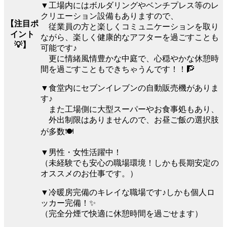
▼工場内にはボルダリングやベンチプレス等のレ
クリエーション設備もありますので、
【注目ポ
従業員の方と楽しくコミュニケーションを取り
イント
ながら、楽しく健康的なアフターを過ごすことも
💡】
可能です♪
更に情緒風情豊かな中庭で、心穏やかな休憩時
間を過ごすこともできちゃうんです！！🧗
▼食堂内にセブンイレブンの自動販売機がありま
す♪
また工場側に大型スーパーやお食事処もあり、
外出制限はありませんので、お昼ご飯の選択肢
が多数🍽️
▼男性・女性活躍中！
（未経験でも安心の職場環境！しかも長期安定の
オススメのお仕事です。）
▼冷暖房完備のキレイな職場です♪しかも個人ロ
ッカー完備！✨
（完全分煙で快適に休憩時間を過ごせます）