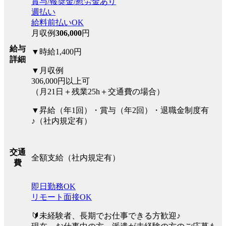
賞与/報奨金/慰労金あり
週払い
給料前払いOK
月収例
306,000
円
給与
▼時給1,400円
詳細
▼月収例
306,000円以上可
（月21日＋残業25h＋交通費の場合）
▼昇給（年1回）・賞与（年2回）・退職金制度有
♪（社内規定有）
交通
全額支給（社内規定有）
費
即日勤務OK
リモート面接OK
🔰未経験者、長期でお仕事できる方歓迎♪