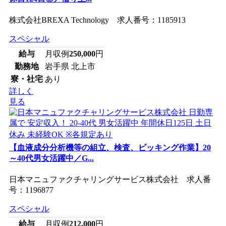
株式会社BREXA Technology 求人番号：1185913
スペシャル
給与
月収例
250,000
円
勤務地
岩手県 北上市
寮・社宅
あり
詳しく
見る
【血液成分分析機等の組立、検査、ピッキング作業】20
～40代男女活躍中／G...
日本マニュファクチャリングサービス株式会社 求人番
号：1196877
スペシャル
給与
月収例
212,000
円