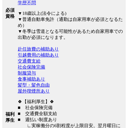
学歴不問
必須
▼18歳以上(法令による)
資格
▼普通自動車免許（通勤は自家用車が必須となるた
め）
▼冬季は雪道となる可能性があるため自家用車での
出勤が必須になります。
赴任旅費の補助あり
引越費用の補助あり
交通費支給
社会保険完備
制服貸与
食事補助あり
髪型・髪色自由
屋外喫煙所あり
🍀【福利厚生】🍀
■ 社会保険完備
■ 交通費全額支給
福利
■ 週払い制度あり
厚生
∟実稼働分の6割程度が上限目安。翌月曜日に