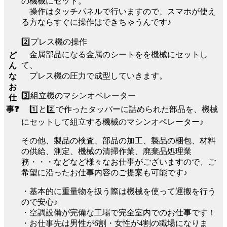
の機械にセット。
操作はタッチパネルで行いますので、スマホが使え
る方ならすぐに操作はできちゃうんです♪
2️⃣プレス機の操作
金属部品になる金属のシートをを機械にセットし
ど
て、
ん
プレス機の圧力で成型していきます。
な
お
3️⃣組立機のマシンオペレーター
仕
1️⃣と2️⃣で作ったタッパーに詰められた部品を、機械
事❓
にセットして組立する機械のマシンオペレーター♪
その他、製品の検査、部品の加工、製品の梱包、材料
の供給、測定、機械の清掃作業、廃棄品処理業
務・・・などなど様々なお仕事がございますので、ご
希望に沿ったお仕事内容のご提案も可能です♪
・基本的に重量物を扱う際は機械を使って運搬を行う
ので安心♪
・空調設備が完備な工場で完全室内でのお仕事です！
・お仕事先は男性が6割・女性が4割の職場になりま