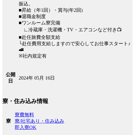
振込。
■昇給（年1回）・賞与(年2回)
■退職金制度
■ワンルーム寮完備
∟冷蔵庫・洗濯機・TV・エアコンなど付き📺
■赴任旅費全額支給
└赴任費用支給しますので安心してお仕事スタート♪
🚅
※社内規定有
公開
2024年 05月 16日
日
寮・住み込み情報
寮費無料
寮/社宅あり・住み込み
寮
即入寮OK