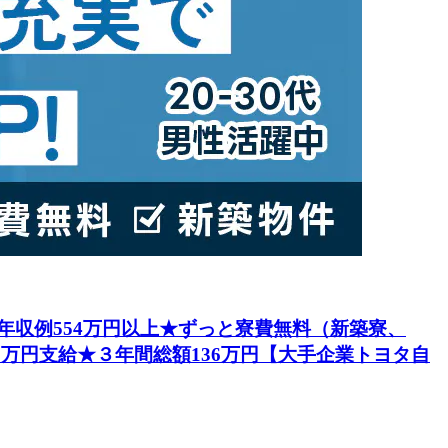
円★年収例554万円以上★ずっと寮費無料（新築寮、
5万円支給★３年間総額136万円【大手企業トヨタ自