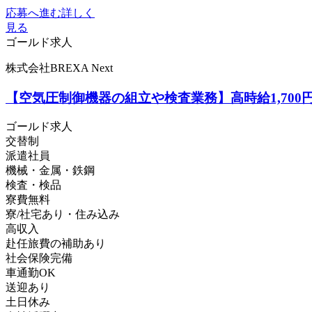
応募へ進む
詳しく
見る
ゴールド求人
株式会社BREXA Next
【空気圧制御機器の組立や検査業務】高時給1,70
ゴールド求人
交替制
派遣社員
機械・金属・鉄鋼
検査・検品
寮費無料
寮/社宅あり・住み込み
高収入
赴任旅費の補助あり
社会保険完備
車通勤OK
送迎あり
土日休み