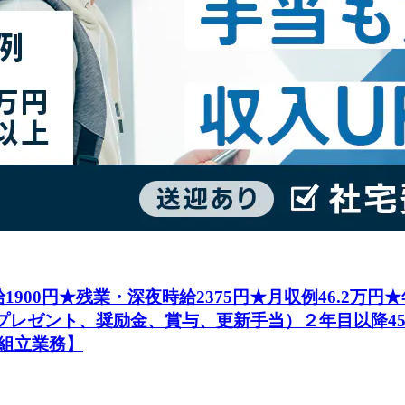
1900円★残業・深夜時給2375円★月収例46.2万
社プレゼント、奨励金、賞与、更新手当）２年目以降4
組立業務】