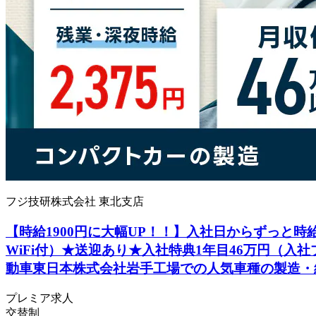
フジ技研株式会社 東北支店
【時給1900円に大幅UP！！】入社日からずっと時給
WiFi付）★送迎あり★入社特典1年目46万円（入
動車東日本株式会社岩手工場での人気車種の製造・
プレミア求人
交替制