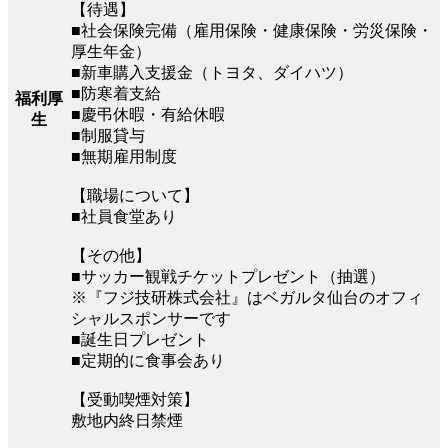
【待遇】
■社会保険完備（雇用保険・健康保険・労災保険・
厚生年金）
■新車購入支援金（トヨタ、ダイハツ）
■防寒着支給
福利厚
■慶弔休暇・有給休暇
生
■制服貸与
■無期雇用制度
【職場について】
■社員食堂あり
【その他】
■サッカー観戦チケットプレゼント（抽選）
※『フジ技研株式会社』はベガルタ仙台のオフィ
シャルスポンサーです
■誕生日プレゼント
■定期的に食事会あり
【受動喫煙対策】
敷地内終日禁煙