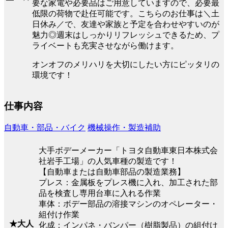
要な家電や必要品はご用意していますので、必要最
低限の荷物で赴任可能です。こちらのお仕事は＼土
日休み／で、友達や家族と予定を合わせやすいのが
魅力◎週末はしっかりリフレッシュできるため、プ
ライベートも充実させながら働けます。
オンオフのメリハリを大切にしたい方にピッタリの
環境です！
仕事内容
自動車・部品・バイク
機械操作・製造補助
大手ボデーメーカー「トヨタ自動車東日本株式会
社岩手工場」の人気車種の製造です！
【自動車または自動車部品の製造業務】
プレス：金属板をプレス機に入れ、加工された部
品を検査し専用台車に入れる作業
車体：ボデー部品の溶接マシンのオペレーター・
組付け作業
★大人
化成：インパネ・バンパー（樹脂製品）の組付け