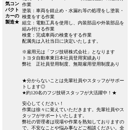
気コン
作業
パクト
塗装：車両を錆止め・水漏れ等の処理をし塗装・
カーの
検査をする作業
製造★
組立：電動工具を使用し、内装部品や外装部品を
組み付ける作業
検査：完成車両の検査をする作業
配属先は入社当日に決定いたします。
※雇用元は「フジ技研株式会社」となります
トヨタ自動車東日本社員登用実績あり
弊社 正社員登用制度、無期雇用登用制度あり
★分からないことは先輩社員やスタッフがサポー
トします◎
★約120名のフジ技研スタッフが大活躍中！★
安心してください！
作業は徐々に覚えていただきます。先輩社員やス
タッフがサポートいたします。
弊社の管理者は現場や作業を熟知しておりますの
で、不安なことや悩み事などご相談ください。全