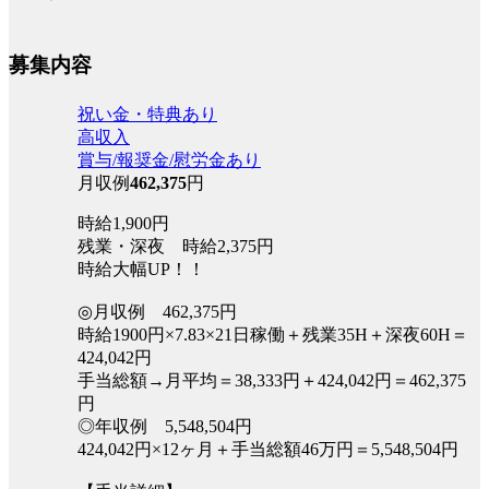
募集内容
祝い金・特典あり
高収入
賞与/報奨金/慰労金あり
月収例
462,375
円
時給1,900円
残業・深夜 時給2,375円
時給大幅UP！！
◎月収例 462,375円
時給1900円×7.83×21日稼働＋残業35H＋深夜60H＝
424,042円
手当総額→月平均＝38,333円＋424,042円＝462,375
円
◎年収例 5,548,504円
424,042円×12ヶ月＋手当総額46万円＝5,548,504円