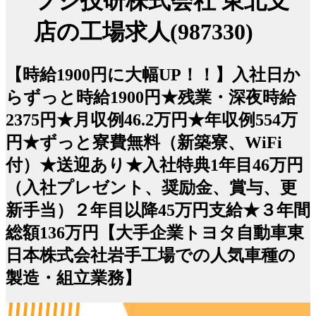
フジ技研株式会社 東北支
店の工場求人(987330)
【時給1900円に大幅UP！！】入社日か
らずっと時給1900円★残業・深夜時給
2375円★月収例46.2万円★年収例554万
円★ずっと寮費無料（新築寮、WiFi
付）★送迎あり★入社特典1年目46万円
（入社プレゼント、奨励金、賞与、更
新手当）２年目以降45万円支給★３年間
総額136万円【大手企業トヨタ自動車東
日本株式会社岩手工場での人気車種の
製造・組立業務】