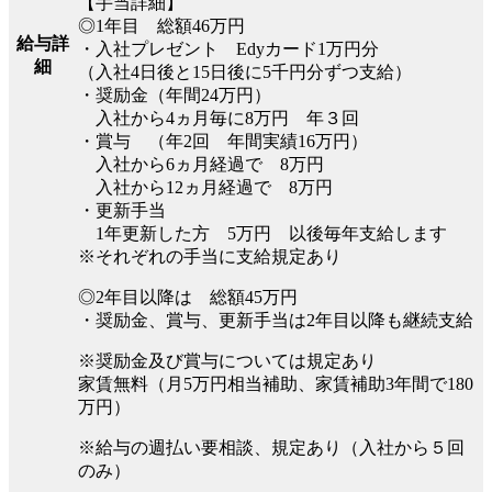
【手当詳細】
◎1年目 総額46万円
給与詳
・入社プレゼント Edyカード1万円分
細
（入社4日後と15日後に5千円分ずつ支給）
・奨励金（年間24万円）
入社から4ヵ月毎に8万円 年３回
・賞与 （年2回 年間実績16万円）
入社から6ヵ月経過で 8万円
入社から12ヵ月経過で 8万円
・更新手当
1年更新した方 5万円 以後毎年支給します
※それぞれの手当に支給規定あり
◎2年目以降は 総額45万円
・奨励金、賞与、更新手当は2年目以降も継続支給
※奨励金及び賞与については規定あり
家賃無料（月5万円相当補助、家賃補助3年間で180
万円）
※給与の週払い要相談、規定あり（入社から５回
のみ）