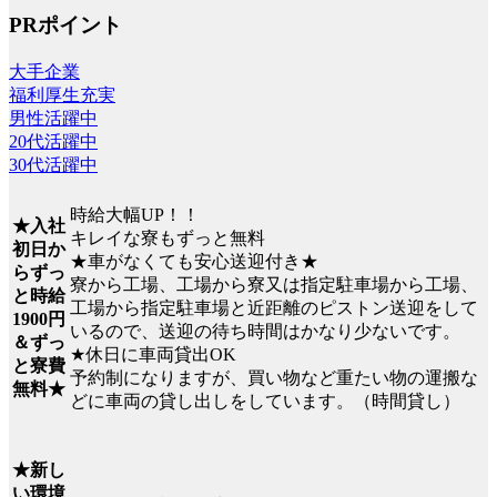
PRポイント
大手企業
福利厚生充実
男性活躍中
20代活躍中
30代活躍中
時給大幅UP！！
★入社
キレイな寮もずっと無料
初日か
★車がなくても安心送迎付き★
らずっ
寮から工場、工場から寮又は指定駐車場から工場、
と時給
工場から指定駐車場と近距離のピストン送迎をして
1900円
いるので、送迎の待ち時間はかなり少ないです。
＆ずっ
★休日に車両貸出OK
と寮費
予約制になりますが、買い物など重たい物の運搬な
無料★
どに車両の貸し出しをしています。（時間貸し）
★新し
い環境