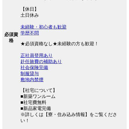
【休日】
土日休み
未経験・初心者も歓迎
学歴不問
必須資
格
★必須資格なし★未経験の方も歓迎！
正社員登用あり
赴任旅費の補助あり
社会保険完備
制服貸与
敷地内禁煙
【社宅について】
■新築ワンルーム
■社宅費無料
■新品家電完備
※詳しくは【寮・住み込み情報】をご覧くださ
い！