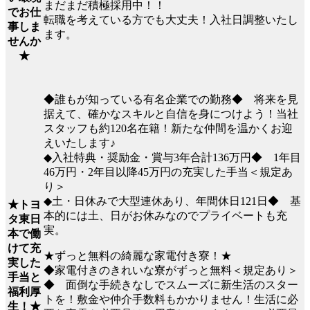
まだまだ積極採用中！！
でお仕
転職を考えている方でも大丈夫！入社日調整いたし
事しま
ます。
せんか
★
◆誰もが知っている有名企業での勤務◆ 将来を見
据えて、確かなスキルと自信を身につけよう！当社
スタッフも約120名在籍！新たな仲間を温かくお迎
えいたします♪
◆入社特典・奨励金・賞与3年合計136万円◆ 1年目
46万円・2年目以降45万円の充実した手当＜規定あ
り＞
◆土・日休みで大型連休あり、年間休日121日◆ 基
★トヨ
本的には土、日がお休みなのでプライベートも充
タ東日
実。
本で働
けて充
★ずっと無料の綺麗な家電付き寮！★
実した
◆家電付きのきれいな寮がずっと無料＜規定あり＞
手当と
◆ 面倒な手続きなしでスムーズに新生活のスター
福利厚
トを！敷金や仲介手数料もかかりません！生活に必
生！★