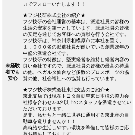
力でフォローいたします！！
★フジ技研株式会社の紹介★
フジ技研の会社運営の基本は、派遣社員の皆様の
生活の安定を第一としています。派遣社員の皆様
の安定を通じてお客様への貢献を行う会社です。
フジ技研は、神奈川県相模原市に本社を置く、
１，０００名の派遣社員が働いている創業28年の
中堅の派遣会社です。
フジ技研の特徴は、堅実経営を維持し経営内容の
未経験
良い会社ですので、派遣社員の皆様の最高の待遇
者でも
の他、ベガルタ仙台など多数のプロスポーツの協
安心
賛の他、社会福祉への協賛も行っています。
★フジ技研株式会社東北支店のご紹介★
東北支店では現在トヨタ自動車東日本様の協力会
社様を合わせ230名以上のスタッフを派遣させてい
ただいております。
是非、私たちと一緒に世界に通用する東北産の自
動車を造りませんか！！
高時給や生活しやすい環境を準備して皆様のご応
募お待ちしております。