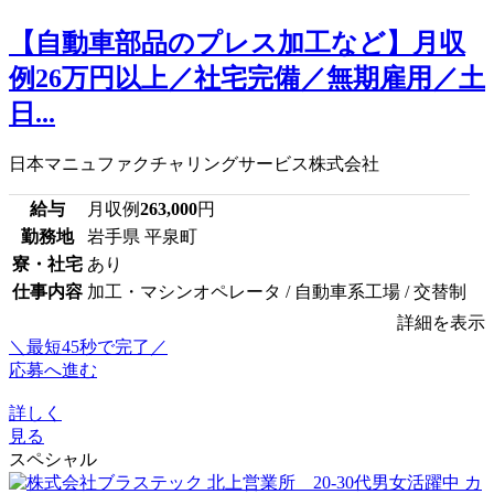
【自動車部品のプレス加工など】月収
例26万円以上／社宅完備／無期雇用／土
日...
日本マニュファクチャリングサービス株式会社
給与
月収例
263,000
円
勤務地
岩手県 平泉町
寮・社宅
あり
仕事内容
加工・マシンオペレータ / 自動車系工場 / 交替制
詳細を表示
＼最短45秒で完了／
応募へ進む
詳しく
見る
スペシャル