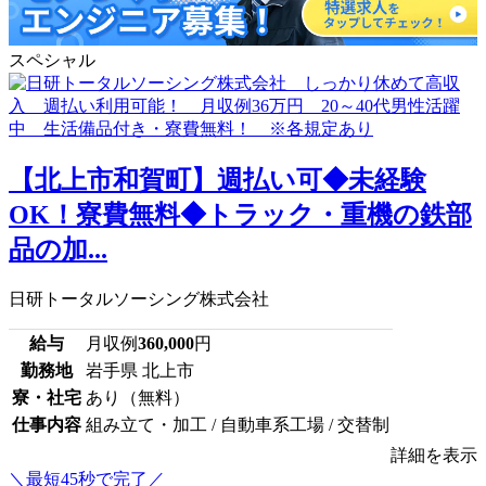
スペシャル
【北上市和賀町】週払い可◆未経験
OK！寮費無料◆トラック・重機の鉄部
品の加...
日研トータルソーシング株式会社
給与
月収例
360,000
円
勤務地
岩手県 北上市
寮・社宅
あり（無料）
仕事内容
組み立て・加工 / 自動車系工場 / 交替制
詳細を表示
＼最短45秒で完了／