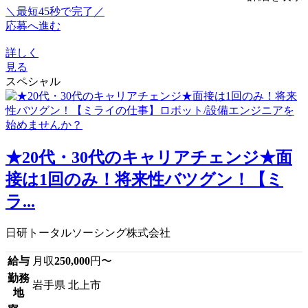
＼最短45秒で完了／
応募へ進む
詳しく
見る
スペシャル
★20代・30代のキャリアチェンジ★面
接は1回のみ！将来性バツグン！【ミ
ラ...
日研トータルソーシング株式会社
給与
月収
250,000
円〜
勤務
岩手県 北上市
地