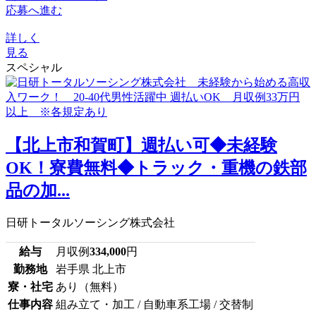
応募へ進む
詳しく
見る
スペシャル
【北上市和賀町】週払い可◆未経験
OK！寮費無料◆トラック・重機の鉄部
品の加...
日研トータルソーシング株式会社
給与
月収例
334,000
円
勤務地
岩手県 北上市
寮・社宅
あり（無料）
仕事内容
組み立て・加工 / 自動車系工場 / 交替制