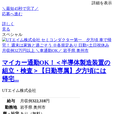
詳細を表示
＼最短45秒で完了／
応募へ進む
詳しく
見る
スペシャル
マイカー通勤OK！＜半導体製造装置の
組立・検査＞【日勤専属】夕方頃には
帰宅...
UTエイム株式会社
給与
月収例
322,318
円
勤務地
岩手県 奥州市
寮・社宅
あり（無料）