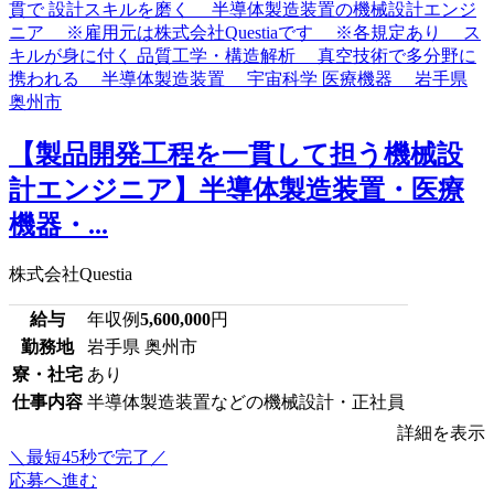
【製品開発工程を一貫して担う機械設
計エンジニア】半導体製造装置・医療
機器・...
株式会社Questia
給与
年収例
5,600,000
円
勤務地
岩手県 奥州市
寮・社宅
あり
仕事内容
半導体製造装置などの機械設計・正社員
詳細を表示
＼最短45秒で完了／
応募へ進む