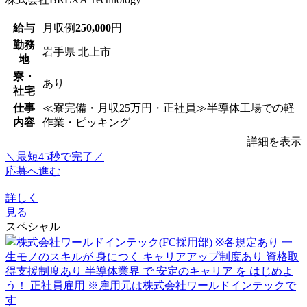
給与
月収例
250,000
円
勤務
岩手県 北上市
地
寮・
あり
社宅
仕事
≪寮完備・月収25万円・正社員≫半導体工場での軽
内容
作業・ピッキング
詳細を表示
＼最短45秒で完了／
応募へ進む
詳しく
見る
スペシャル