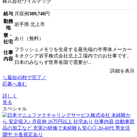
株式会社ウイルテック
給与
月収例
389,748
円
勤務
岩手県 北上市
地
寮・
あり（無料）
社宅
フラッシュメモリを生産する最先端の半導体メーカー
仕事
キオクシア岩手株式会社北上工場内でのお仕事です。
内容
日本のみならず世界各国で需要が...
詳細を表示
＼最短45秒で完了／
応募へ進む
詳しく
見る
スペシャル