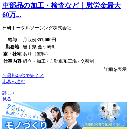
車部品の加工・検査など｜慰労金最大
60万...
日研トータルソーシング株式会社
給与
月収例
357,000
円
勤務地
岩手県 金ケ崎町
寮・社宅
あり（無料）
仕事内容
組立・加工 / 自動車系工場 / 交替制
詳細を表示
＼最短45秒で完了／
応募へ進む
詳しく
見る