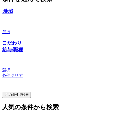
地域
選択
こだわり
給与/職種
選択
条件クリア
この条件で検索
人気の条件から検索