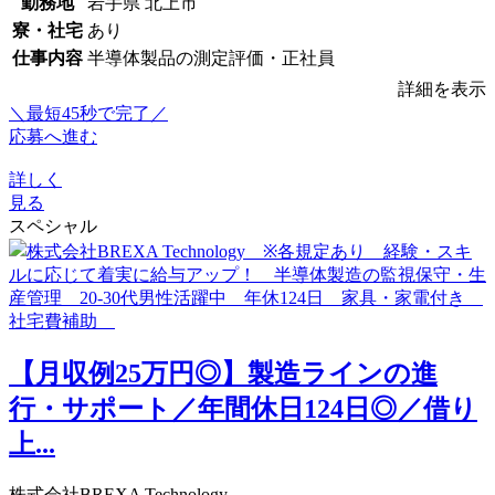
勤務地
岩手県 北上市
寮・社宅
あり
仕事内容
半導体製品の測定評価・正社員
詳細を表示
＼最短45秒で完了／
応募へ進む
詳しく
見る
スペシャル
【月収例25万円◎】製造ラインの進
行・サポート／年間休日124日◎／借り
上...
株式会社BREXA Technology