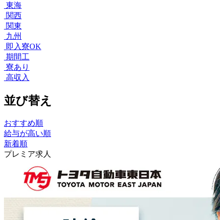
東海
関西
関東
九州
即入寮OK
期間工
寮あり
高収入
並び替え
おすすめ順
給与が高い順
新着順
プレミア求人