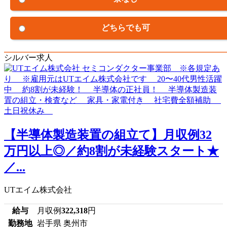
どちらでも可
シルバー求人
【半導体製造装置の組立て】月収例32
万円以上◎／約8割が未経験スタート★
／...
UTエイム株式会社
給与
月収例
322,318
円
勤務地
岩手県 奥州市