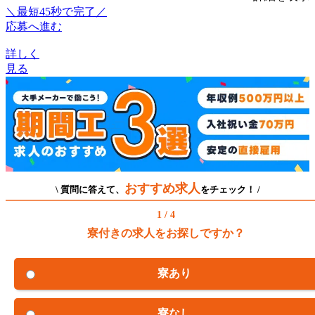
＼最短45秒で完了／
応募へ進む
詳しく
見る
おすすめ求人
\ 質問に答えて、
をチェック！ /
1 / 4
寮付きの求人をお探しですか？
寮あり
寮なし