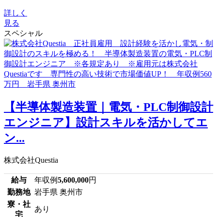
詳しく
見る
スペシャル
【半導体製造装置｜電気・PLC制御設計
エンジニア】設計スキルを活かしてエ
ン...
株式会社Questia
給与
年収例
5,600,000
円
勤務地
岩手県 奥州市
寮・社
あり
宅