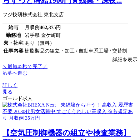
らずっと時給1900円★残業・深夜...
フジ技研株式会社 東北支店
給与
月収例
462,375
円
勤務地
岩手県 金ケ崎町
寮・社宅
あり（無料）
仕事内容
樹脂製品の組立・加工 / 自動車系工場 / 交替制
詳細を表示
＼最短45秒で完了／
応募へ進む
詳しく
見る
ゴールド求人
【空気圧制御機器の組立や検査業務】