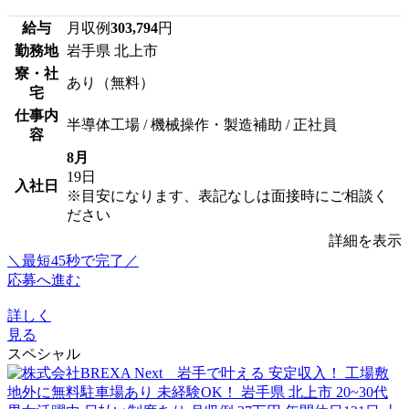
給与
月収例
303,794
円
勤務地
岩手県 北上市
寮・社
あり（無料）
宅
仕事内
半導体工場 / 機械操作・製造補助 / 正社員
容
8月
19日
入社日
※目安になります、表記なしは面接時にご相談く
ださい
詳細を表示
＼最短45秒で完了／
応募へ進む
詳しく
見る
スペシャル