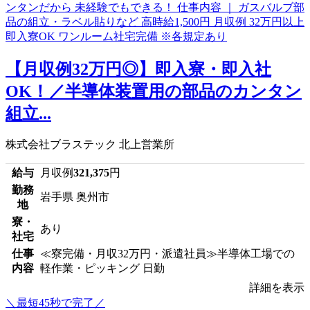
【月収例32万円◎】即入寮・即入社
OK！／半導体装置用の部品のカンタン
組立...
株式会社ブラステック 北上営業所
給与
月収例
321,375
円
勤務
岩手県 奥州市
地
寮・
あり
社宅
仕事
≪寮完備・月収32万円・派遣社員≫半導体工場での
内容
軽作業・ピッキング 日勤
詳細を表示
＼最短45秒で完了／