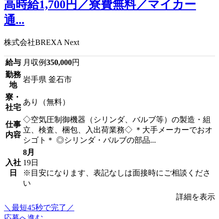
高時給1,700円／寮費無料／マイカー
通...
株式会社BREXA Next
給与
月収例
350,000
円
勤務
岩手県 釜石市
地
寮・
あり（無料）
社宅
◇空気圧制御機器（シリンダ、バルブ等）の製造・組
仕事
立、検査、梱包、入出荷業務◇ ＊大手メーカーでおオ
内容
シゴト＊ ◎シリンダ・バルブの部品...
8月
入社
19日
日
※目安になります、表記なしは面接時にご相談くださ
い
詳細を表示
＼最短45秒で完了／
応募へ進む