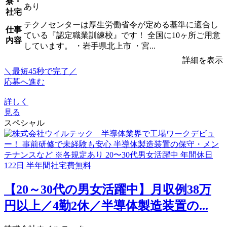
寮・
あり
社宅
テクノセンターは厚生労働省令が定める基準に適合し
仕事
ている『認定職業訓練校』です！ 全国に10ヶ所ご用意
内容
しています。 ・岩手県北上市 ・宮...
詳細を表示
＼最短45秒で完了／
応募へ進む
詳しく
見る
スペシャル
【20～30代の男女活躍中】月収例38万
円以上／4勤2休／半導体製造装置の...