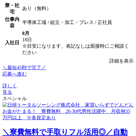
寮・社
あり（無料）
宅
仕事内
半導体工場 / 組立・加工・プレス / 正社員
容
8月
18日
入社日
※目安になります、表記なしは面接時にご相談く
ださい
詳細を表示
＼最短45秒で完了／
応募へ進む
詳しく
見る
スペシャル
＼寮費無料で手取りフル活用◎／自動