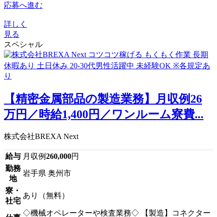
応募へ進む
詳しく
見る
スペシャル
【精密金属部品の製造業務】月収例26
万円／時給1,400円／ワンルーム寮費...
株式会社BREXA Next
給与
月収例
260,000
円
勤務
岩手県 奥州市
地
寮・
あり（無料）
社宅
◇機械オペレーターや検査業務◇ 【製造】コネクター