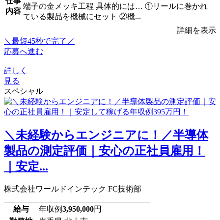
仕事
端子の金メッキ工程 具体的には… ①リールに巻かれ
内容
ている製品を機械にセット ②機...
詳細を表示
＼最短45秒で完了／
応募へ進む
詳しく
見る
スペシャル
＼未経験からエンジニアに！／半導体
製品の測定評価｜安心の正社員雇用！
｜安定...
株式会社ワールドインテック FC技術部
給与
年収例
3,950,000
円