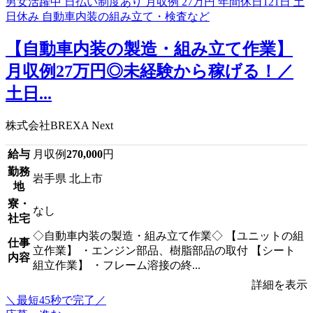
【自動車内装の製造・組み立て作業】
月収例27万円◎未経験から稼げる！／
土日...
株式会社BREXA Next
給与
月収例
270,000
円
勤務
岩手県 北上市
地
寮・
なし
社宅
◇自動車内装の製造・組み立て作業◇ 【ユニットの組
仕事
立作業】 ・エンジン部品、樹脂部品の取付 【シート
内容
組立作業】 ・フレーム溶接の終...
詳細を表示
＼最短45秒で完了／