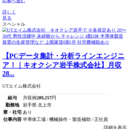
応募へ進む
詳しく
見る
スペシャル
【PCデータ集計・分析ラインエンジニ
ア！｜キオクシア岩手株式会社】月収
28...
UTエイム株式会社
給与
月収例
289,257
円
勤務地
岩手県 北上市
寮・社宅
あり
仕事内容
半導体工場 / 機械操作・製造補助 / 正社員
詳細を表示