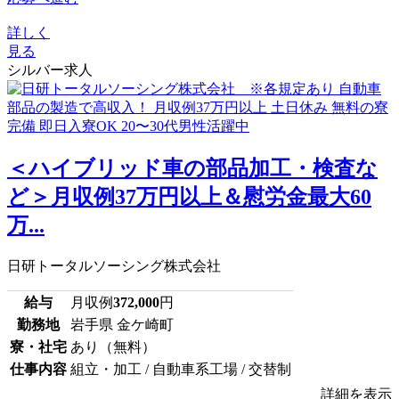
詳しく
見る
シルバー求人
＜ハイブリッド車の部品加工・検査な
ど＞月収例37万円以上＆慰労金最大60
万...
日研トータルソーシング株式会社
給与
月収例
372,000
円
勤務地
岩手県 金ケ崎町
寮・社宅
あり（無料）
仕事内容
組立・加工 / 自動車系工場 / 交替制
詳細を表示