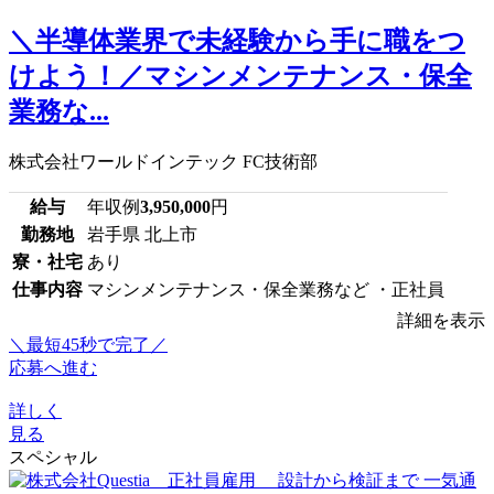
＼半導体業界で未経験から手に職をつ
けよう！／マシンメンテナンス・保全
業務な...
株式会社ワールドインテック FC技術部
給与
年収例
3,950,000
円
勤務地
岩手県 北上市
寮・社宅
あり
仕事内容
マシンメンテナンス・保全業務など ・正社員
詳細を表示
＼最短45秒で完了／
応募へ進む
詳しく
見る
スペシャル