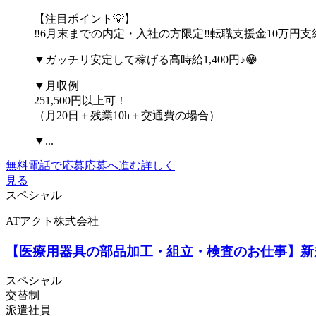
【注目ポイント💡】
‼️6月末までの内定・入社の方限定‼️転職支援金10万円支
▼ガッチリ安定して稼げる高時給1,400円♪😁
▼月収例
251,500円以上可！
（月20日＋残業10h＋交通費の場合）
▼...
無料電話で応募
応募へ進む
詳しく
見る
スペシャル
ATアクト株式会社
【医療用器具の部品加工・組立・検査のお仕事】新規
スペシャル
交替制
派遣社員