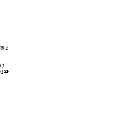
事🔬
け
🧩