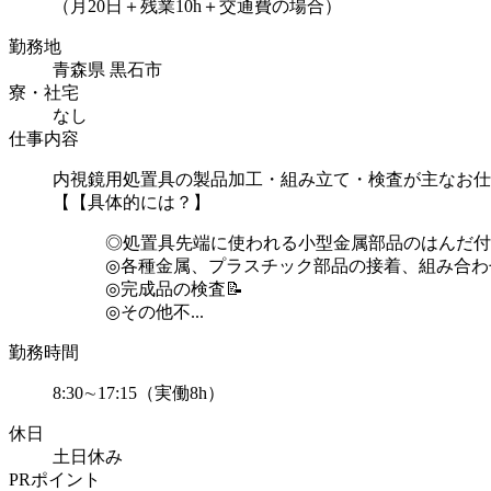
（月20日＋残業10h＋交通費の場合）
勤務地
青森県 黒石市
寮・社宅
なし
仕事内容
内視鏡用処置具の製品加工・組み立て・検査が主なお仕
【【具体的には？】
◎処置具先端に使われる小型金属部品のはんだ付
◎各種金属、プラスチック部品の接着、組み合わせ
◎完成品の検査📝
◎その他不...
勤務時間
8:30∼17:15（実働8h）
休日
土日休み
PRポイント