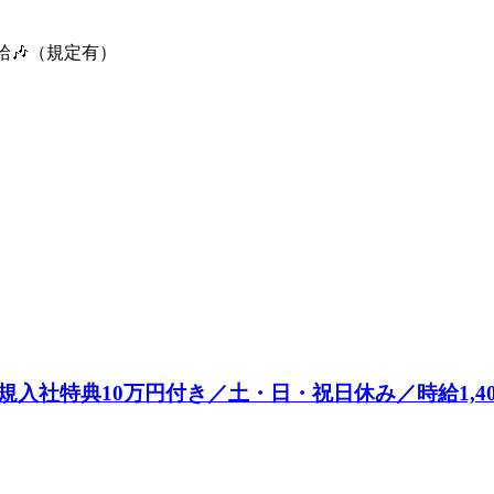
給🎶（規定有）
入社特典10万円付き／土・日・祝日休み／時給1,4