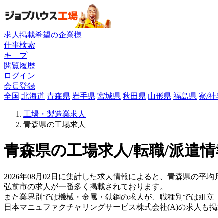
求人掲載希望の企業様
仕事検索
キープ
閲覧履歴
ログイン
会員登録
全国
北海道
青森県
岩手県
宮城県
秋田県
山形県
福島県
寮/
工場・製造業求人
青森県の工場求人
青森県の工場求人/転職/派遣情
2026年08月02日に集計した求人情報によると、青森県の平均
弘前市の求人が一番多く掲載されております。
また業界別では機械・金属・鉄鋼の求人が、職種別では組立
日本マニュファクチャリングサービス株式会社(A)の求人も