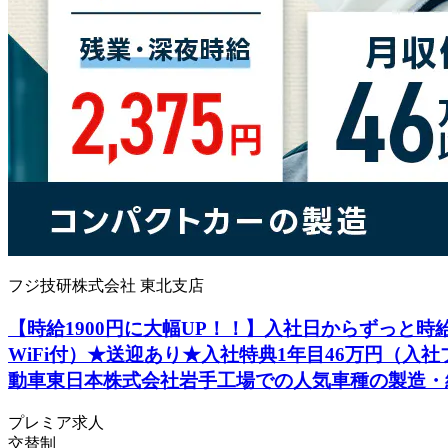
フジ技研株式会社 東北支店
【時給1900円に大幅UP！！】入社日からずっと時給
WiFi付）★送迎あり★入社特典1年目46万円（入
動車東日本株式会社岩手工場での人気車種の製造・
プレミア求人
交替制