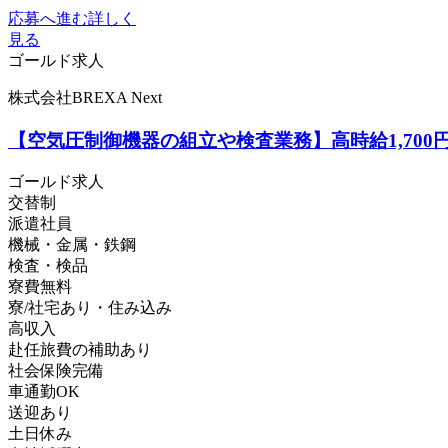
応募へ進む
詳しく
見る
ゴールド求人
株式会社BREXA Next
【空気圧制御機器の組立や検査業務】高時給1,70
ゴールド求人
交替制
派遣社員
機械・金属・鉄鋼
検査・検品
寮費無料
寮/社宅あり・住み込み
高収入
赴任旅費の補助あり
社会保険完備
車通勤OK
送迎あり
土日休み