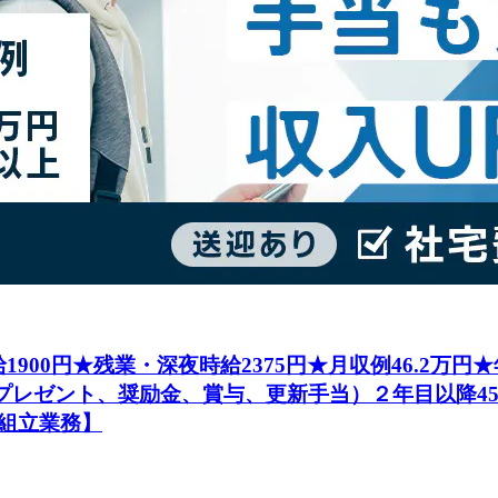
1900円★残業・深夜時給2375円★月収例46.2万
社プレゼント、奨励金、賞与、更新手当）２年目以降4
組立業務】