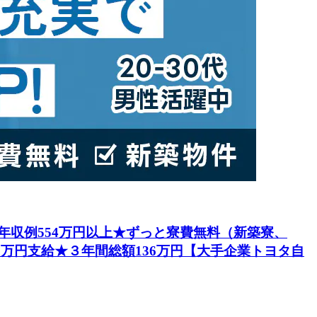
円★年収例554万円以上★ずっと寮費無料（新築寮、
5万円支給★３年間総額136万円【大手企業トヨタ自