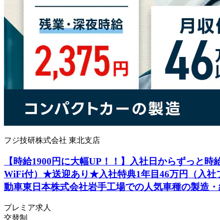
フジ技研株式会社 東北支店
【時給1900円に大幅UP！！】入社日からずっと時給
WiFi付）★送迎あり★入社特典1年目46万円（入
動車東日本株式会社岩手工場での人気車種の製造・
プレミア求人
交替制