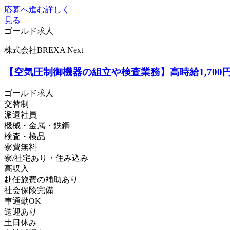
応募へ進む
詳しく
見る
ゴールド求人
株式会社BREXA Next
【空気圧制御機器の組立や検査業務】高時給1,70
ゴールド求人
交替制
派遣社員
機械・金属・鉄鋼
検査・検品
寮費無料
寮/社宅あり・住み込み
高収入
赴任旅費の補助あり
社会保険完備
車通勤OK
送迎あり
土日休み