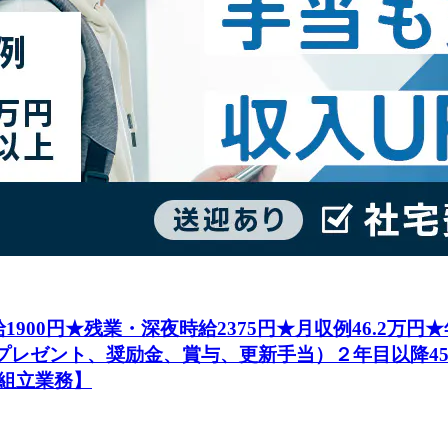
1900円★残業・深夜時給2375円★月収例46.2万
社プレゼント、奨励金、賞与、更新手当）２年目以降4
組立業務】