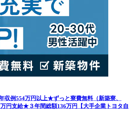
円★年収例554万円以上★ずっと寮費無料（新築寮、
5万円支給★３年間総額136万円【大手企業トヨタ自