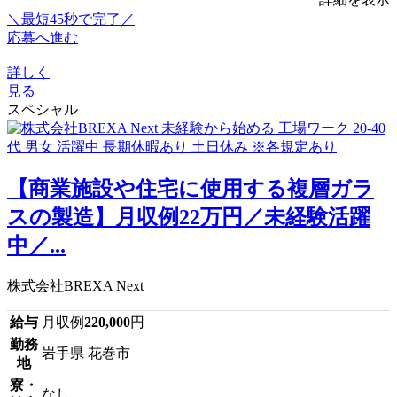
＼最短45秒で完了／
応募へ進む
詳しく
見る
スペシャル
【商業施設や住宅に使用する複層ガラ
スの製造】月収例22万円／未経験活躍
中／...
株式会社BREXA Next
給与
月収例
220,000
円
勤務
岩手県 花巻市
地
寮・
なし