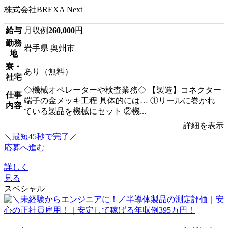
株式会社BREXA Next
給与
月収例
260,000
円
勤務
岩手県 奥州市
地
寮・
あり（無料）
社宅
◇機械オペレーターや検査業務◇ 【製造】コネクター
仕事
端子の金メッキ工程 具体的には… ①リールに巻かれ
内容
ている製品を機械にセット ②機...
詳細を表示
＼最短45秒で完了／
応募へ進む
詳しく
見る
スペシャル