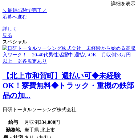
詳細を表示
＼最短45秒で完了／
応募へ進む
詳しく
見る
スペシャル
【北上市和賀町】週払い可◆未経験
OK！寮費無料◆トラック・重機の鉄部
品の加...
日研トータルソーシング株式会社
給与
月収例
334,000
円
勤務地
岩手県 北上市
寮・社宅
あり（無料）