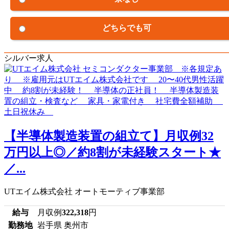
どちらでも可
シルバー求人
【半導体製造装置の組立て】月収例32
万円以上◎／約8割が未経験スタート★
／...
UTエイム株式会社 オートモーティブ事業部
給与
月収例
322,318
円
勤務地
岩手県 奥州市