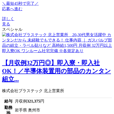
＼最短45秒で完了／
応募へ進む
詳しく
見る
スペシャル
【月収例32万円◎】即入寮・即入社
OK！／半導体装置用の部品のカンタン
組立...
株式会社ブラステック 北上営業所
給与
月収例
321,375
円
勤務
岩手県 奥州市
地