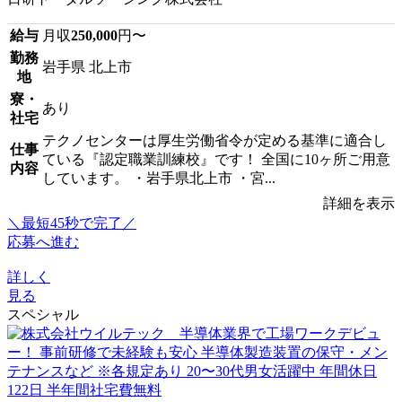
給与
月収
250,000
円〜
勤務
岩手県 北上市
地
寮・
あり
社宅
テクノセンターは厚生労働省令が定める基準に適合し
仕事
ている『認定職業訓練校』です！ 全国に10ヶ所ご用意
内容
しています。 ・岩手県北上市 ・宮...
詳細を表示
＼最短45秒で完了／
応募へ進む
詳しく
見る
スペシャル