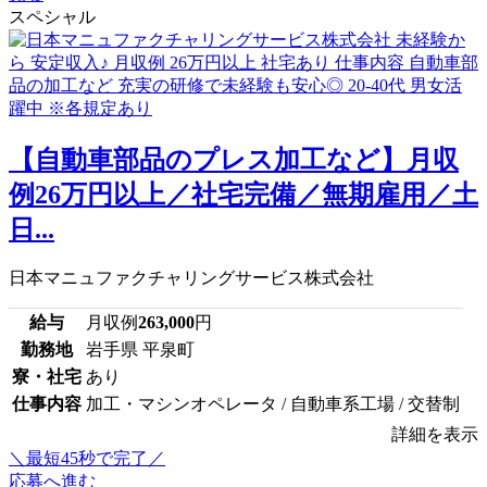
スペシャル
【自動車部品のプレス加工など】月収
例26万円以上／社宅完備／無期雇用／土
日...
日本マニュファクチャリングサービス株式会社
給与
月収例
263,000
円
勤務地
岩手県 平泉町
寮・社宅
あり
仕事内容
加工・マシンオペレータ / 自動車系工場 / 交替制
詳細を表示
＼最短45秒で完了／
応募へ進む