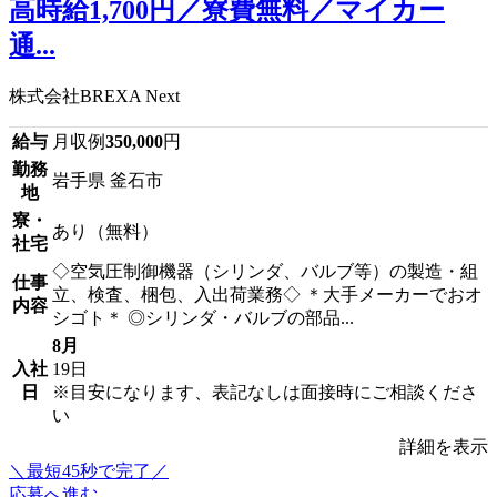
高時給1,700円／寮費無料／マイカー
通...
株式会社BREXA Next
給与
月収例
350,000
円
勤務
岩手県 釜石市
地
寮・
あり（無料）
社宅
◇空気圧制御機器（シリンダ、バルブ等）の製造・組
仕事
立、検査、梱包、入出荷業務◇ ＊大手メーカーでおオ
内容
シゴト＊ ◎シリンダ・バルブの部品...
8月
入社
19日
日
※目安になります、表記なしは面接時にご相談くださ
い
詳細を表示
＼最短45秒で完了／
応募へ進む