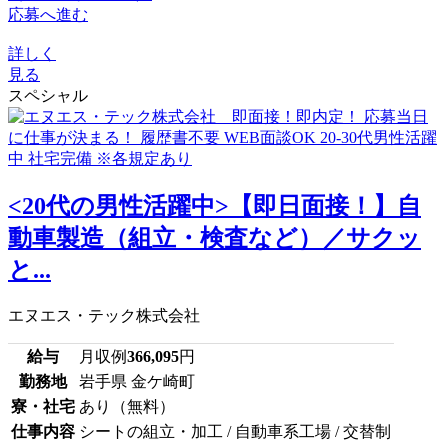
応募へ進む
詳しく
見る
スペシャル
<20代の男性活躍中>【即日面接！】自
動車製造（組立・検査など）／サクッ
と...
エヌエス・テック株式会社
給与
月収例
366,095
円
勤務地
岩手県 金ケ崎町
寮・社宅
あり（無料）
仕事内容
シートの組立・加工 / 自動車系工場 / 交替制