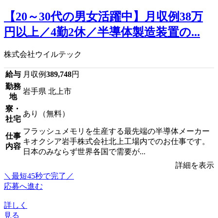
【20～30代の男女活躍中】月収例38万
円以上／4勤2休／半導体製造装置の...
株式会社ウイルテック
給与
月収例
389,748
円
勤務
岩手県 北上市
地
寮・
あり（無料）
社宅
フラッシュメモリを生産する最先端の半導体メーカー
仕事
キオクシア岩手株式会社北上工場内でのお仕事です。
内容
日本のみならず世界各国で需要が...
詳細を表示
＼最短45秒で完了／
応募へ進む
詳しく
見る