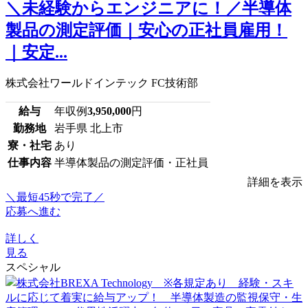
＼未経験からエンジニアに！／半導体
製品の測定評価｜安心の正社員雇用！
｜安定...
株式会社ワールドインテック FC技術部
給与
年収例
3,950,000
円
勤務地
岩手県 北上市
寮・社宅
あり
仕事内容
半導体製品の測定評価・正社員
詳細を表示
＼最短45秒で完了／
応募へ進む
詳しく
見る
スペシャル