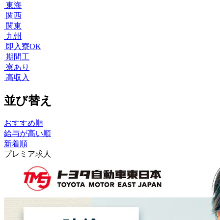
東海
関西
関東
九州
即入寮OK
期間工
寮あり
高収入
並び替え
おすすめ順
給与が高い順
新着順
プレミア求人