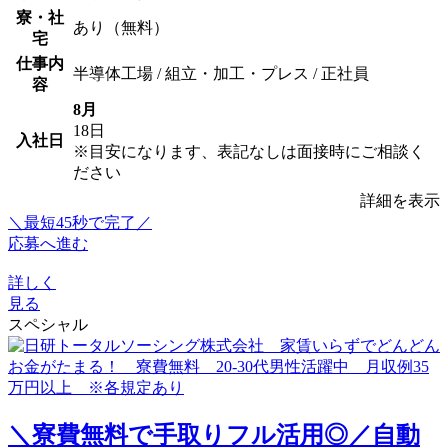
寮・社
あり（無料）
宅
仕事内
半導体工場 / 組立・加工・プレス / 正社員
容
8月
18日
入社日
※目安になります、表記なしは面接時にご相談く
ださい
詳細を表示
＼最短45秒で完了／
応募へ進む
詳しく
見る
スペシャル
＼寮費無料で手取りフル活用◎／自動