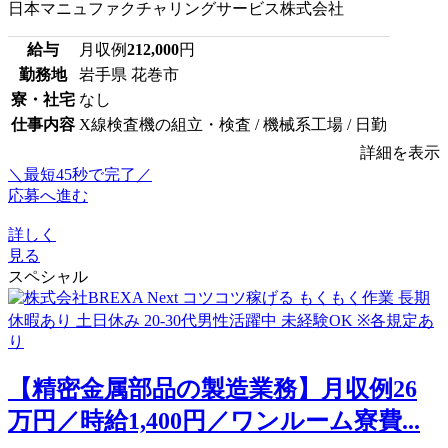
日本マニュファクチャリングサービス株式会社
給与
月収例
212,000
円
勤務地
岩手県 花巻市
寮・社宅
なし
仕事内容
X線検査機の組立・検査 / 機械系工場 / 日勤
詳細を表示
＼最短45秒で完了／
応募へ進む
詳しく
見る
スペシャル
【精密金属部品の製造業務】月収例26
万円／時給1,400円／ワンルーム寮費...