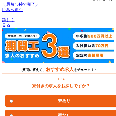
＼最短45秒で完了／
応募へ進む
詳しく
見る
おすすめ求人
\ 質問に答えて、
をチェック！ /
1 / 4
寮付きの求人をお探しですか？
寮あり
寮なし