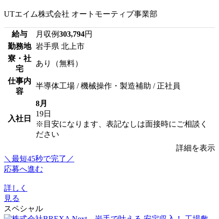
UTエイム株式会社 オートモーティブ事業部
給与
月収例
303,794
円
勤務地
岩手県 北上市
寮・社
あり（無料）
宅
仕事内
半導体工場 / 機械操作・製造補助 / 正社員
容
8月
19日
入社日
※目安になります、表記なしは面接時にご相談く
ださい
詳細を表示
＼最短45秒で完了／
応募へ進む
詳しく
見る
スペシャル