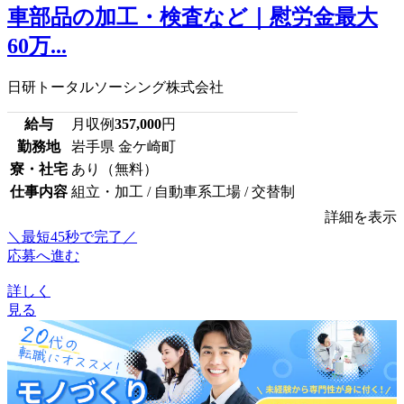
車部品の加工・検査など｜慰労金最大
60万...
日研トータルソーシング株式会社
給与
月収例
357,000
円
勤務地
岩手県 金ケ崎町
寮・社宅
あり（無料）
仕事内容
組立・加工 / 自動車系工場 / 交替制
詳細を表示
＼最短45秒で完了／
応募へ進む
詳しく
見る