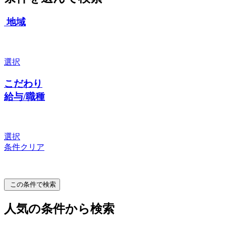
地域
選択
こだわり
給与/職種
選択
条件クリア
この条件で検索
人気の条件から検索