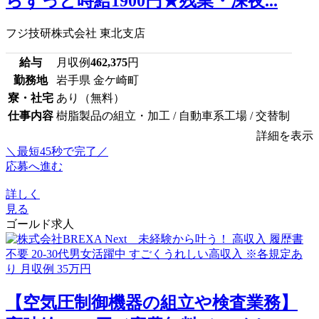
らずっと時給1900円★残業・深夜...
フジ技研株式会社 東北支店
給与
月収例
462,375
円
勤務地
岩手県 金ケ崎町
寮・社宅
あり（無料）
仕事内容
樹脂製品の組立・加工 / 自動車系工場 / 交替制
詳細を表示
＼最短45秒で完了／
応募へ進む
詳しく
見る
ゴールド求人
【空気圧制御機器の組立や検査業務】