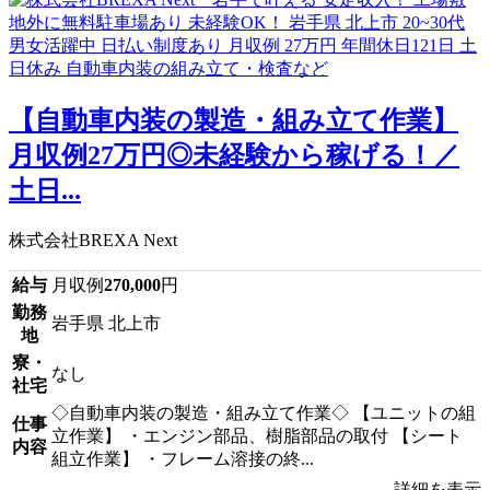
【自動車内装の製造・組み立て作業】
月収例27万円◎未経験から稼げる！／
土日...
株式会社BREXA Next
給与
月収例
270,000
円
勤務
岩手県 北上市
地
寮・
なし
社宅
◇自動車内装の製造・組み立て作業◇ 【ユニットの組
仕事
立作業】 ・エンジン部品、樹脂部品の取付 【シート
内容
組立作業】 ・フレーム溶接の終...
詳細を表示