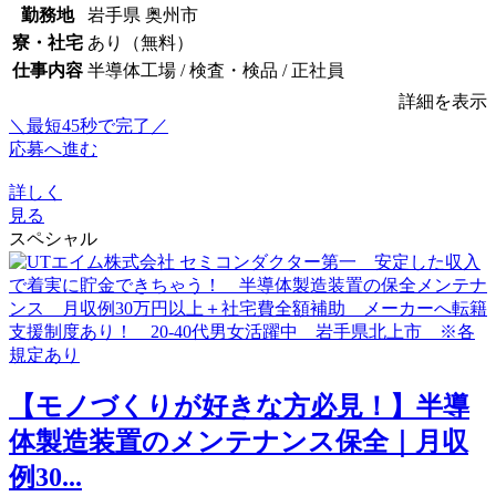
勤務地
岩手県 奥州市
寮・社宅
あり（無料）
仕事内容
半導体工場 / 検査・検品 / 正社員
詳細を表示
＼最短45秒で完了／
応募へ進む
詳しく
見る
スペシャル
【モノづくりが好きな方必見！】半導
体製造装置のメンテナンス保全｜月収
例30...