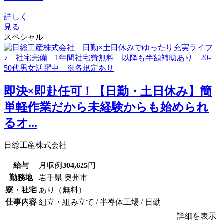
詳しく
見る
スペシャル
即決×即赴任可！【日勤・土日休み】簡
単軽作業だから未経験からも始められ
るオ...
日総工産株式会社
給与
月収例
304,625
円
勤務地
岩手県 奥州市
寮・社宅
あり（無料）
仕事内容
組立・組み立て / 半導体工場 / 日勤
詳細を表示