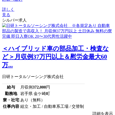
詳しく
見る
シルバー求人
＜ハイブリッド車の部品加工・検査な
ど＞月収例37万円以上＆慰労金最大60
万...
日研トータルソーシング株式会社
給与
月収例
372,000
円
勤務地
岩手県 金ケ崎町
寮・社宅
あり（無料）
仕事内容
組立・加工 / 自動車系工場 / 交替制
詳細を表示