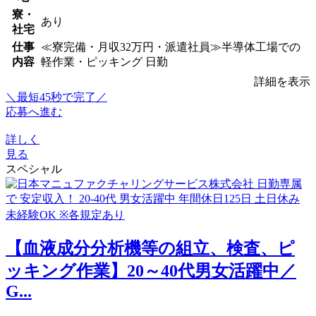
寮・
あり
社宅
仕事
≪寮完備・月収32万円・派遣社員≫半導体工場での
内容
軽作業・ピッキング 日勤
詳細を表示
＼最短45秒で完了／
応募へ進む
詳しく
見る
スペシャル
【血液成分分析機等の組立、検査、ピ
ッキング作業】20～40代男女活躍中／
G...