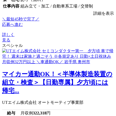
仕事内容
組み立て・加工 / 自動車系工場 / 交替制
詳細を表示
＼最短45秒で完了／
応募へ進む
詳しく
見る
スペシャル
マイカー通勤OK！＜半導体製造装置の
組立・検査＞【日勤専属】夕方頃には
帰宅...
UTエイム株式会社 オートモーティブ事業部
給与
月収例
322,318
円