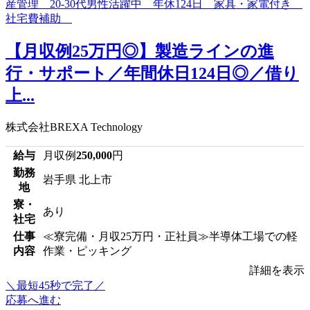
【月収例25万円◎】製造ラインの進
行・サポート／年間休日124日◎／借り
上...
株式会社BREXA Technology
給与
月収例
250,000
円
勤務
岩手県 北上市
地
寮・
あり
社宅
仕事
≪寮完備・月収25万円・正社員≫半導体工場での軽
内容
作業・ピッキング
詳細を表示
＼最短45秒で完了／
応募へ進む