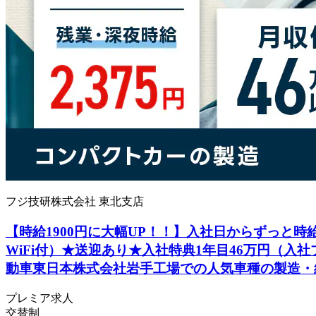
フジ技研株式会社 東北支店
【時給1900円に大幅UP！！】入社日からずっと時給
WiFi付）★送迎あり★入社特典1年目46万円（入
動車東日本株式会社岩手工場での人気車種の製造・
プレミア求人
交替制