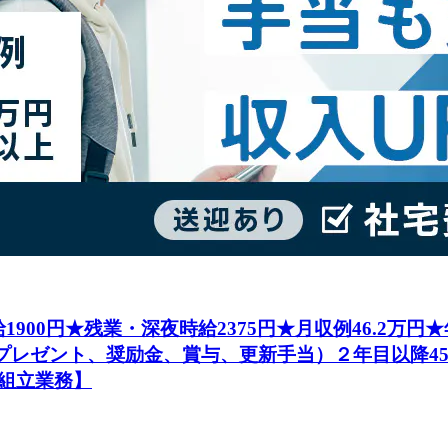
1900円★残業・深夜時給2375円★月収例46.2万
社プレゼント、奨励金、賞与、更新手当）２年目以降4
組立業務】