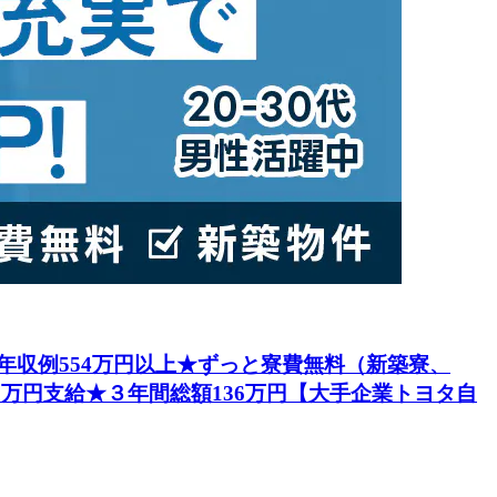
円★年収例554万円以上★ずっと寮費無料（新築寮、
5万円支給★３年間総額136万円【大手企業トヨタ自