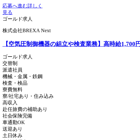
応募へ進む
詳しく
見る
ゴールド求人
株式会社BREXA Next
【空気圧制御機器の組立や検査業務】高時給1,70
ゴールド求人
交替制
派遣社員
機械・金属・鉄鋼
検査・検品
寮費無料
寮/社宅あり・住み込み
高収入
赴任旅費の補助あり
社会保険完備
車通勤OK
送迎あり
土日休み