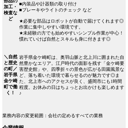
部品の
■内装品や計器類の取り付け
加工・
■ブレーキやライトのチェック など
検査な
ど
★必要な部品はロボットが自動で届けてくれます◎
作業に集中しやすい環境です。
★未経験の方でも始めやすいシンプル作業が中心！
慣れていけば自然とスキルも身に付きます◎
＼自然
岩手県金ケ崎町は、奥羽山脈と北上川に囲まれた自
と歴史
然豊かなエリア。江戸時代の面影を残す「金ケ崎要
の町／
害歴史館」や、四季折々の景色が広がる田園風景な
岩手県
ど、落ち着いた環境で暮らせるのが魅力です◎ま
金ケ崎
た、北上市へのアクセスが良く、盛岡市にも1時間
町で働
程度。お休みの日はちょっとお出かけも楽しめます
く！
♪
業務内容の変更範囲：会社の定めるすべての業務
企業情報