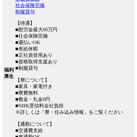
社会保険完備
制服貸与
【待遇】
■慰労金最大60万円
■社会保険完備
■週払いOK
■有給休暇
■正社員登用あり
■資格取得支援あり
■制服貸与
福利
厚生
【寮について】
■家具・家電付き
■寮費無料
■敷金・礼金0円
■NHK受信料会社負担
※詳しくは「寮・住み込み情報」をご覧ください
【通勤について】
■交通費支給
■車通勤OK