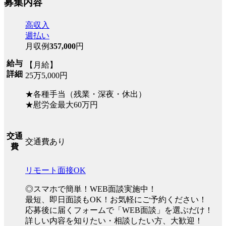
募集内容
高収入
週払い
月収例
357,000
円
給与
【月給】
詳細
25万5,000円
★各種手当（残業・深夜・休出）
★慰労金最大60万円
交通
交通費あり
費
リモート面接OK
◎スマホで簡単！WEB面談実施中！
最短、即日面談もOK！お気軽にご予約ください！
応募後に届くフォームで「WEB面談」を選ぶだけ！
詳しい内容を知りたい・相談したい方、大歓迎！