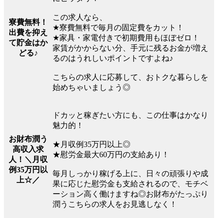
この求人なら、
寮費無料！
★寮費無料で毎月の固定費をカット！
出費を抑え
★家具・家電付きで初期費用もほぼゼロ！
て貯金はか
家賃がかからない分、手元に残るお金が増え
どる♪
るのはうれしいポイントですよね♪
こちらの求人に応募して、おトクな暮らしを
始めちゃいましょう◎
ドカッと稼ぎたい方にも、この仕事はかなり
魅力的！
お財布潤う
★月収例35万円以上◎
高収入求
★慰労金最大60万円の支給あり！
人！＼月収
例35万円以
毎月しっかり稼げる上に、日々の頑張りや成
上☆／
果に応じた慰労金も支給されるので、モチベ
ーション高く働けますね◎お財布がたっぷり
潤うこちらの求人をお見逃しなく！