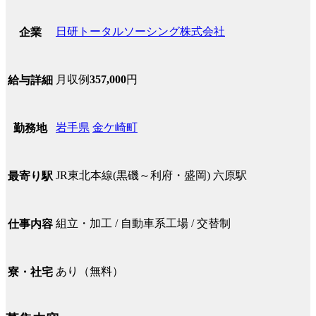
日研トータルソーシング株式会社
企業
月収例
357,000
円
給与詳細
岩手県
金ケ崎町
勤務地
JR東北本線(黒磯～利府・盛岡) 六原駅
最寄り駅
組立・加工 / 自動車系工場 / 交替制
仕事内容
あり（無料）
寮・社宅