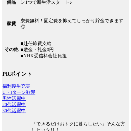
ン1つで新生活スタート♪
備品
寮費無料！固定費を抑えてしっかり貯金できます
家賃
◎
■赴任旅費支給
その他
■敷金・礼金0円
■NHK受信料会社負担
PRポイント
福利厚生充実
U・Iターン歓迎
男性活躍中
20代活躍中
30代活躍中
「できるだけおトクに暮らしたい」そんな方
にピッタリ！