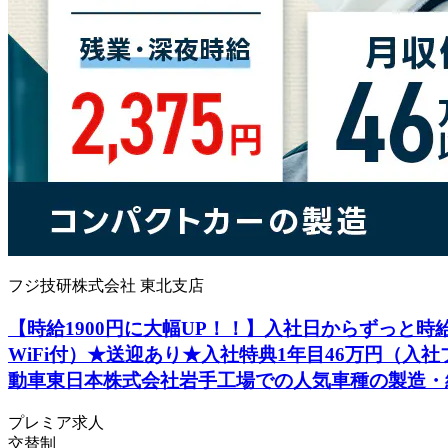
フジ技研株式会社 東北支店
【時給1900円に大幅UP！！】入社日からずっと時給
WiFi付）★送迎あり★入社特典1年目46万円（入
動車東日本株式会社岩手工場での人気車種の製造・
プレミア求人
交替制