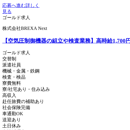
応募へ進む
詳しく
見る
ゴールド求人
株式会社BREXA Next
【空気圧制御機器の組立や検査業務】高時給1,70
ゴールド求人
交替制
派遣社員
機械・金属・鉄鋼
検査・検品
寮費無料
寮/社宅あり・住み込み
高収入
赴任旅費の補助あり
社会保険完備
車通勤OK
送迎あり
土日休み