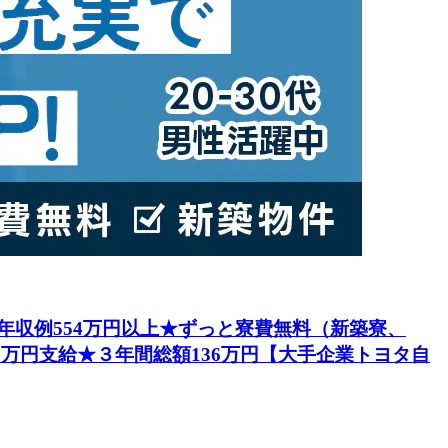
円★年収例554万円以上★ずっと寮費無料（新築寮、
5万円支給★３年間総額136万円【大手企業トヨタ自