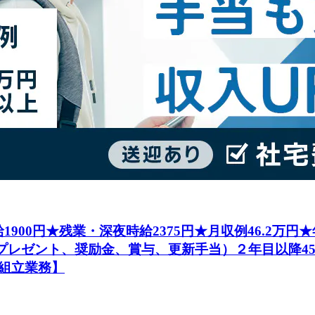
1900円★残業・深夜時給2375円★月収例46.2万
社プレゼント、奨励金、賞与、更新手当）２年目以降4
組立業務】