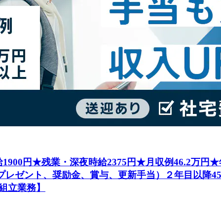
1900円★残業・深夜時給2375円★月収例46.2万
社プレゼント、奨励金、賞与、更新手当）２年目以降4
組立業務】