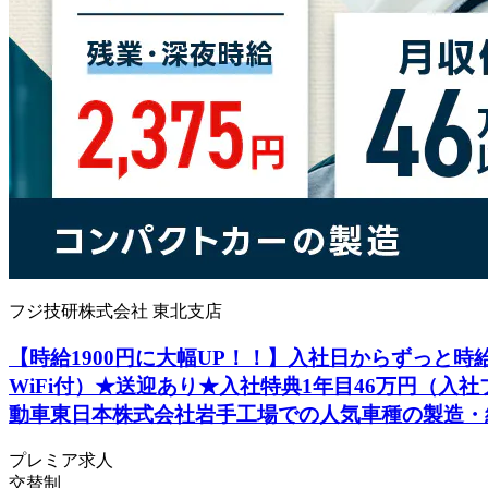
フジ技研株式会社 東北支店
【時給1900円に大幅UP！！】入社日からずっと時給
WiFi付）★送迎あり★入社特典1年目46万円（入
動車東日本株式会社岩手工場での人気車種の製造・
プレミア求人
交替制