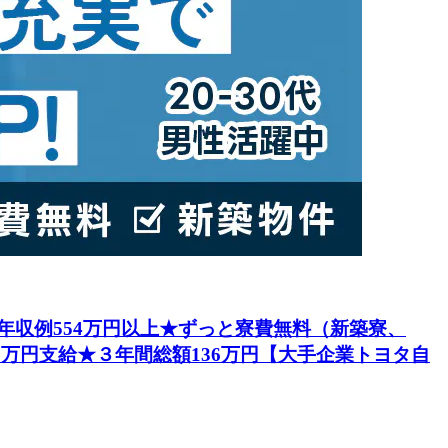
円★年収例554万円以上★ずっと寮費無料（新築寮、
5万円支給★３年間総額136万円【大手企業トヨタ自