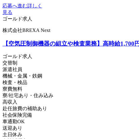
応募へ進む
詳しく
見る
ゴールド求人
株式会社BREXA Next
【空気圧制御機器の組立や検査業務】高時給1,70
ゴールド求人
交替制
派遣社員
機械・金属・鉄鋼
検査・検品
寮費無料
寮/社宅あり・住み込み
高収入
赴任旅費の補助あり
社会保険完備
車通勤OK
送迎あり
土日休み