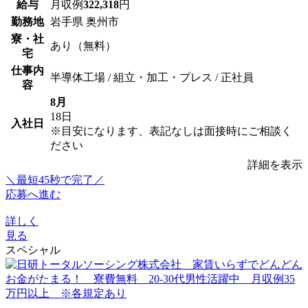
給与
月収例
322,318
円
勤務地
岩手県 奥州市
寮・社
あり（無料）
宅
仕事内
半導体工場 / 組立・加工・プレス / 正社員
容
8月
18日
入社日
※目安になります、表記なしは面接時にご相談く
ださい
詳細を表示
＼最短45秒で完了／
応募へ進む
詳しく
見る
スペシャル