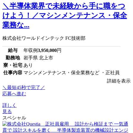
＼半導体業界で未経験から手に職をつ
けよう！／マシンメンテナンス・保全
業務な...
株式会社ワールドインテック FC技術部
給与
年収例
3,950,000
円
勤務地
岩手県 北上市
寮・社宅
あり
仕事内容
マシンメンテナンス・保全業務など ・正社員
詳細を表示
＼最短45秒で完了／
応募へ進む
詳しく
見る
スペシャル