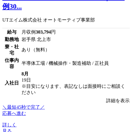
例30...
UTエイム株式会社 オートモーティブ事業部
給与
月収例
303,794
円
勤務地
岩手県 北上市
寮・社
あり（無料）
宅
仕事内
半導体工場 / 機械操作・製造補助 / 正社員
容
8月
19日
入社日
※目安になります、表記なしは面接時にご相談く
ださい
詳細を表示
＼最短45秒で完了／
応募へ進む
詳しく
見る