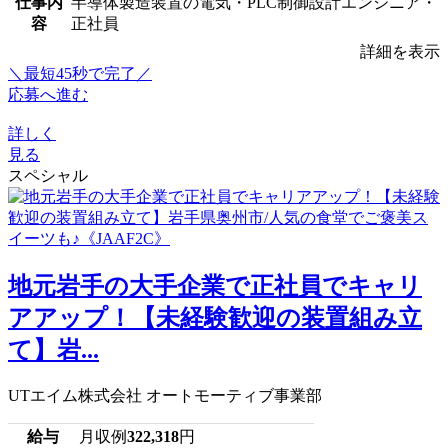
仕事内
半導体製造装置の電気・PLC制御設計エンジニア・
容
正社員
詳細を表示
＼最短45秒で完了／
応募へ進む
詳しく
見る
スペシャル
地元岩手の大手企業で正社員でキャリ
アアップ！【未経験歓迎の装置組み立
て】岩...
UTエイム株式会社 オートモーティブ事業部
給与
月収例
322,318
円