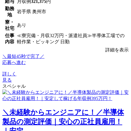
給与
月収例
321,375
円
勤務
岩手県 奥州市
地
寮・
あり
社宅
仕事
≪寮完備・月収32万円・派遣社員≫半導体工場での
内容
軽作業・ピッキング 日勤
詳細を表示
＼最短45秒で完了／
応募へ進む
詳しく
見る
スペシャル
＼未経験からエンジニアに！／半導体
製品の測定評価｜安心の正社員雇用！
｜安定...