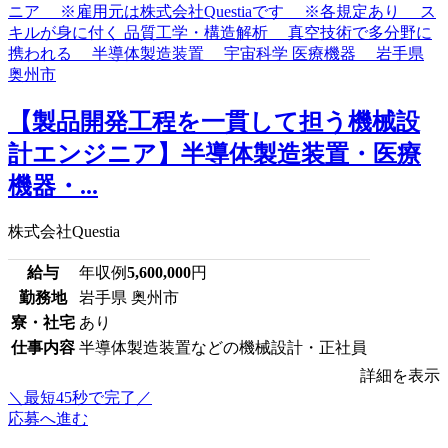
【製品開発工程を一貫して担う機械設
計エンジニア】半導体製造装置・医療
機器・...
株式会社Questia
給与
年収例
5,600,000
円
勤務地
岩手県 奥州市
寮・社宅
あり
仕事内容
半導体製造装置などの機械設計・正社員
詳細を表示
＼最短45秒で完了／
応募へ進む