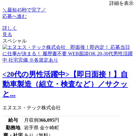
詳細を表示
＼最短45秒で完了／
応募へ進む
詳しく
見る
スペシャル
<20代の男性活躍中>【即日面接！】自
動車製造（組立・検査など）／サクッ
と...
エヌエス・テック株式会社
給与
月収例
366,095
円
勤務地
岩手県 金ケ崎町
寮・社宅
あり（無料）