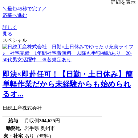
詳細を表示
＼最短45秒で完了／
応募へ進む
詳しく
見る
スペシャル
即決×即赴任可！【日勤・土日休み】簡
単軽作業だから未経験からも始められ
るオ...
日総工産株式会社
給与
月収例
304,625
円
勤務地
岩手県 奥州市
寮・社宅
あり（無料）