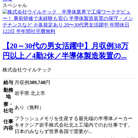
スペシャル
【20～30代の男女活躍中】月収例38万
円以上／4勤2休／半導体製造装置の...
株式会社ウイルテック
給与
月収例
389,748
円
勤務
岩手県 北上市
地
寮・
あり（無料）
社宅
フラッシュメモリを生産する最先端の半導体メーカー
仕事
キオクシア岩手株式会社北上工場内でのお仕事です。
内容
日本のみならず世界各国で需要が...