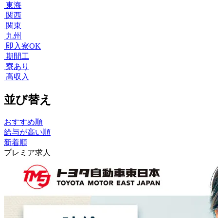
東海
関西
関東
九州
即入寮OK
期間工
寮あり
高収入
並び替え
おすすめ順
給与が高い順
新着順
プレミア求人