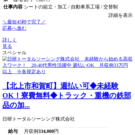
仕事内容
シートの組立・加工 / 自動車系工場 / 交替制
詳細を表示
＼最短45秒で完了／
応募へ進む
詳しく
見る
スペシャル
【北上市和賀町】週払い可◆未経験
OK！寮費無料◆トラック・重機の鉄部
品の加...
日研トータルソーシング株式会社
給与
月収例
334,000
円