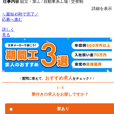
仕事内容
組立・加工 / 自動車系工場 / 交替制
詳細を表示
＼最短45秒で完了／
応募へ進む
詳しく
見る
おすすめ求人
\ 質問に答えて、
をチェック！ /
1 / 4
寮付きの求人をお探しですか？
寮あり