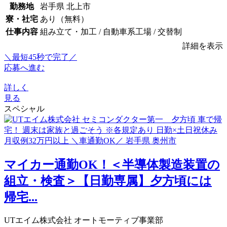
勤務地
岩手県 北上市
寮・社宅
あり（無料）
仕事内容
組み立て・加工 / 自動車系工場 / 交替制
詳細を表示
＼最短45秒で完了／
応募へ進む
詳しく
見る
スペシャル
マイカー通勤OK！＜半導体製造装置の
組立・検査＞【日勤専属】夕方頃には
帰宅...
UTエイム株式会社 オートモーティブ事業部