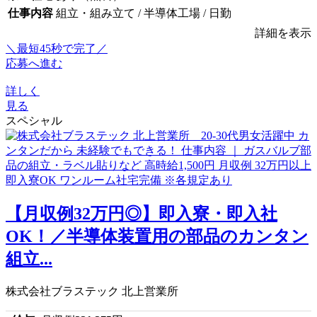
仕事内容
組立・組み立て / 半導体工場 / 日勤
詳細を表示
＼最短45秒で完了／
応募へ進む
詳しく
見る
スペシャル
【月収例32万円◎】即入寮・即入社
OK！／半導体装置用の部品のカンタン
組立...
株式会社ブラステック 北上営業所