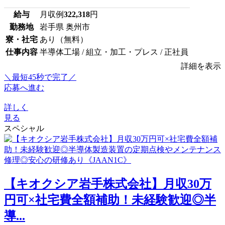
給与
月収例
322,318
円
勤務地
岩手県 奥州市
寮・社宅
あり（無料）
仕事内容
半導体工場 / 組立・加工・プレス / 正社員
詳細を表示
＼最短45秒で完了／
応募へ進む
詳しく
見る
スペシャル
【キオクシア岩手株式会社】月収30万
円可×社宅費全額補助！未経験歓迎◎半
導...