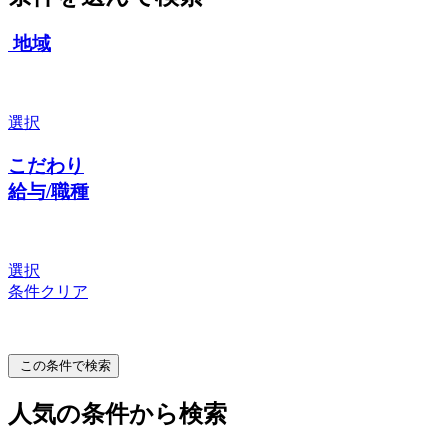
地域
選択
こだわり
給与/職種
選択
条件クリア
この条件で検索
人気の条件から検索