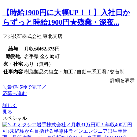
【時給1900円に大幅UP！！】入社日か
らずっと時給1900円★残業・深夜...
フジ技研株式会社 東北支店
給与
月収例
462,375
円
勤務地
岩手県 金ケ崎町
寮・社宅
あり（無料）
仕事内容
樹脂製品の組立・加工 / 自動車系工場 / 交替制
詳細を表示
＼最短45秒で完了／
応募へ進む
詳しく
見る
スペシャル