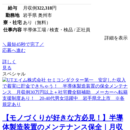
給与
月収例
322,318
円
勤務地
岩手県 奥州市
寮・社宅
あり（無料）
仕事内容
半導体工場 / 検査・検品 / 正社員
詳細を表示
＼最短45秒で完了／
応募へ進む
詳しく
見る
スペシャル
【モノづくりが好きな方必見！】半導
体製造装置のメンテナンス保全｜月収