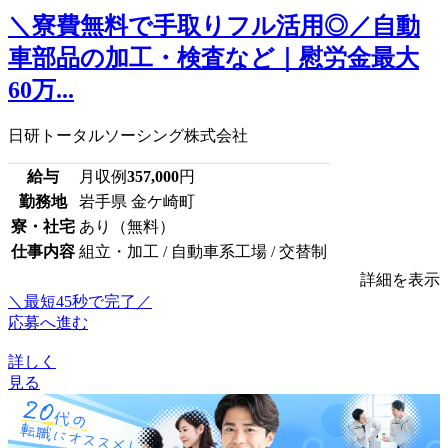
＼寮費無料で手取りフル活用◎／自動
車部品の加工・検査など｜慰労金最大
60万...
日研トータルソーシング株式会社
給与
月収例
357,000
円
勤務地
岩手県 金ケ崎町
寮・社宅
あり（無料）
仕事内容
組立・加工 / 自動車系工場 / 交替制
詳細を表示
＼最短45秒で完了／
応募へ進む
詳しく
見る