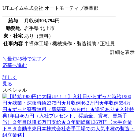
UTエイム株式会社 オートモーティブ事業部
給与
月収例
303,794
円
勤務地
岩手県 北上市
寮・社宅
あり（無料）
仕事内容
半導体工場 / 機械操作・製造補助 / 正社員
詳細を表示
＼最短45秒で完了／
応募へ進む
詳しく
見る
スペシャル