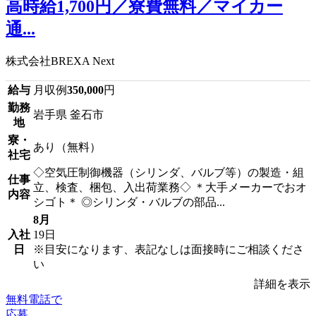
高時給1,700円／寮費無料／マイカー
通...
株式会社BREXA Next
給与
月収例
350,000
円
勤務
岩手県 釜石市
地
寮・
あり（無料）
社宅
◇空気圧制御機器（シリンダ、バルブ等）の製造・組
仕事
立、検査、梱包、入出荷業務◇ ＊大手メーカーでおオ
内容
シゴト＊ ◎シリンダ・バルブの部品...
8月
入社
19日
日
※目安になります、表記なしは面接時にご相談くださ
い
詳細を表示
無料電話で
応募