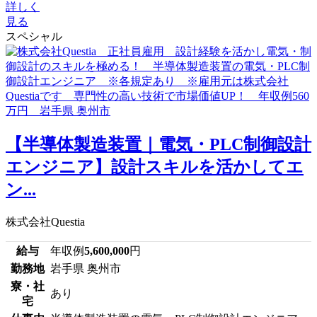
詳しく
見る
スペシャル
【半導体製造装置｜電気・PLC制御設計
エンジニア】設計スキルを活かしてエ
ン...
株式会社Questia
給与
年収例
5,600,000
円
勤務地
岩手県 奥州市
寮・社
あり
宅