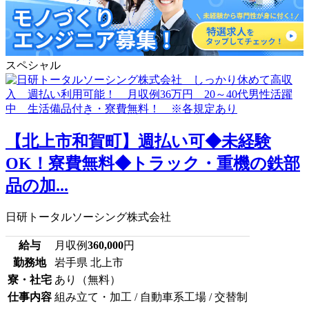
スペシャル
【北上市和賀町】週払い可◆未経験
OK！寮費無料◆トラック・重機の鉄部
品の加...
日研トータルソーシング株式会社
給与
月収例
360,000
円
勤務地
岩手県 北上市
寮・社宅
あり（無料）
仕事内容
組み立て・加工 / 自動車系工場 / 交替制