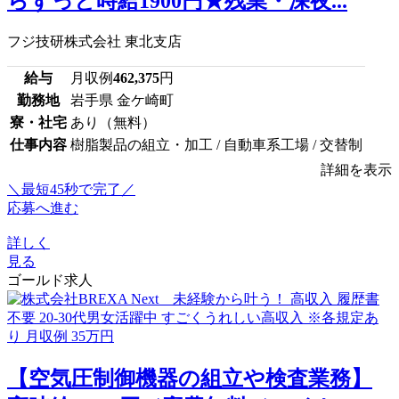
らずっと時給1900円★残業・深夜...
フジ技研株式会社 東北支店
給与
月収例
462,375
円
勤務地
岩手県 金ケ崎町
寮・社宅
あり（無料）
仕事内容
樹脂製品の組立・加工 / 自動車系工場 / 交替制
詳細を表示
＼最短45秒で完了／
応募へ進む
詳しく
見る
ゴールド求人
【空気圧制御機器の組立や検査業務】