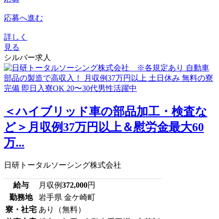
応募へ進む
詳しく
見る
シルバー求人
＜ハイブリッド車の部品加工・検査な
ど＞月収例37万円以上＆慰労金最大60
万...
日研トータルソーシング株式会社
給与
月収例
372,000
円
勤務地
岩手県 金ケ崎町
寮・社宅
あり（無料）