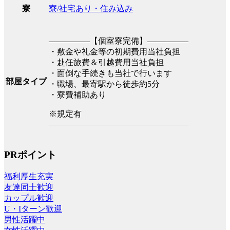
寮/社宅あり・住み込み
寮
―――――【個室寮完備】―――――
・敷金や礼金等の初期費用当社負担
・赴任旅費＆引越費用当社負担
・面倒な手続きも当社で行います
部屋タイプ
・職場、最寄駅から徒歩約5分
・寮費補助あり
※規定有
―――――――――――――――――
PRポイント
福利厚生充実
友達同士歓迎
カップル歓迎
U・Iターン歓迎
男性活躍中