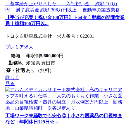
【手当が充実！祝い金100万円】トヨタ自動車の期間従業
員｜総額306万円以...
トヨタ自動車株式会社 求人番号：622681
プレミア求人
給与
年収例
5,600,000
円
勤務地
愛知県 豊田市
寮・社宅
あり（無料）
詳しく
見る
工場ワーク未経験でも安心◎｜小さな医薬品の目視検査
など｜年間休日129日☆...