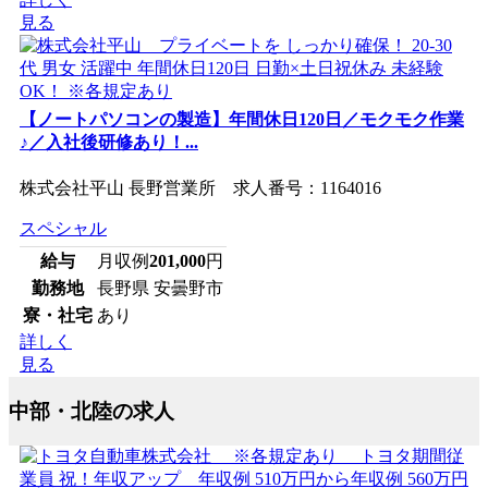
見る
【ノートパソコンの製造】年間休日120日／モクモク作業
♪／入社後研修あり！...
株式会社平山 長野営業所 求人番号：1164016
スペシャル
給与
月収例
201,000
円
勤務地
長野県 安曇野市
寮・社宅
あり
詳しく
見る
中部・北陸の求人