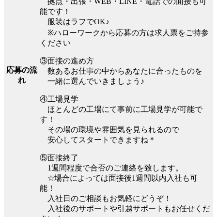
拠点・出張・WEB・LINE・電話での面接も可
能です！
服装はラフでOK♪
※ハローワークから応募の方は求人票をご持参
ください
③面接の進め方
応募の流
数あるお仕事の中からあなたに合ったものを
れ
一緒に選んでいきましょう♪
④工場見学
ほとんどの工場にて事前に工場見学が可能で
す！
その場の環境や雰囲気を見られるので
安心してスタートできますね＊
⑤面接終了
1週間程度で合否のご連絡を致します。
☆場合によっては面接後1週間以内入社も可
能！
入社日のご相談もお気軽にどうぞ！
入社後のサポートや引越サポートもお任せくだ