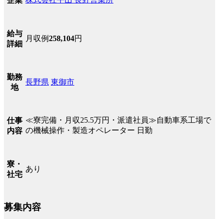
企業
給与
月収例
258,104
円
詳細
勤務
長野県
東御市
地
≪寮完備・月収25.5万円・派遣社員≫自動車系工場で
仕事
の機械操作・製造オペレーター 日勤
内容
寮・
あり
社宅
募集内容