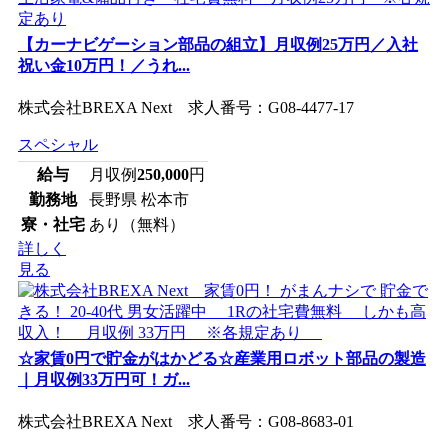
【カーナビゲーション部品の組立】月収例25万円／入社
祝い金10万円！／うれ...
株式会社BREXA Next 求人番号：G08-4477-17
スペシャル
給与
月収例
250,000
円
勤務地
長野県 松本市
寮・社宅
あり（無料）
詳しく
見る
☆家賃0円で貯金がはかどる☆産業用ロボット部品の製造
｜月収例33万円可！ガ...
株式会社BREXA Next 求人番号：G08-8683-01