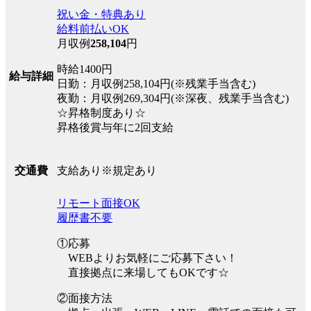
祝い金・特典あり
給料前払いOK
月収例
258,104
円
時給1400円
給与詳細
日勤：月収例258,104円(※残業手当含む)
夜勤：月収例269,304円(※深夜、残業手当含む)
☆昇格制度あり☆
昇格後賞与年に2回支給
支給あり※規定あり
交通費
リモート面接OK
履歴書不要
①応募
WEBよりお気軽にご応募下さい！
直接拠点に来場してもOKです☆
②面接方法