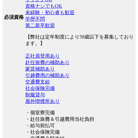
資格ナシでもOK
未経験・初心者も歓迎
必須資格
学歴不問
第二新卒歓迎
【弊社は定年制度により59歳以下を募集しており
ます。】
正社員登用あり
赴任旅費の補助あり
家賃補助あり
引越費用の補助あり
交通費支給
社会保険完備
制服貸与
屋外喫煙所あり
・個室寮完備
・赴任旅費＆引越費用当社負担
・給与前払可
・社会保険完備