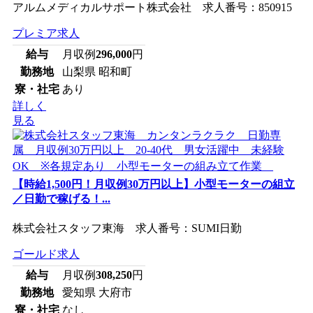
アルムメディカルサポート株式会社 求人番号：850915
プレミア求人
給与
月収例
296,000
円
勤務地
山梨県 昭和町
寮・社宅
あり
詳しく
見る
【時給1,500円！月収例30万円以上】小型モーターの組立
／日勤で稼げる！...
株式会社スタッフ東海 求人番号：SUMI日勤
ゴールド求人
給与
月収例
308,250
円
勤務地
愛知県 大府市
寮・社宅
なし