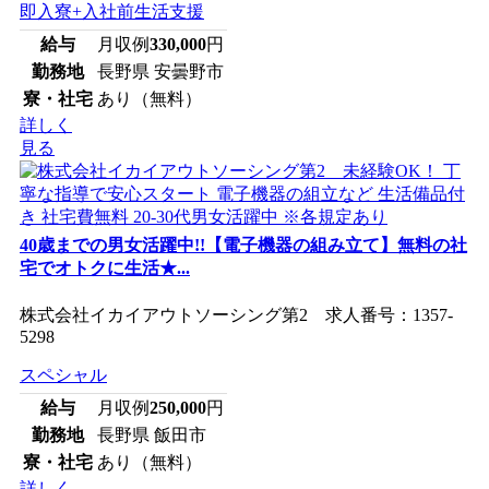
即入寮+入社前生活支援
給与
月収例
330,000
円
勤務地
長野県 安曇野市
寮・社宅
あり（無料）
詳しく
見る
40歳までの男女活躍中!!【電子機器の組み立て】無料の社
宅でオトクに生活★...
株式会社イカイアウトソーシング第2 求人番号：1357-
5298
スペシャル
給与
月収例
250,000
円
勤務地
長野県 飯田市
寮・社宅
あり（無料）
詳しく