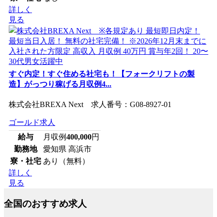
詳しく
見る
すぐ内定！すぐ住める社宅も！【フォークリフトの製
造】がっつり稼げる月収例4...
株式会社BREXA Next 求人番号：G08-8927-01
ゴールド求人
給与
月収例
400,000
円
勤務地
愛知県 高浜市
寮・社宅
あり（無料）
詳しく
見る
全国のおすすめ求人