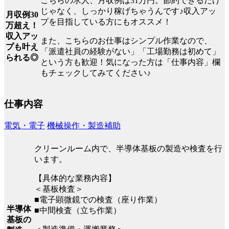
こちらの求人、月収例は31万円。節約できるだけ
じゃなく、しっかり稼げちゃうんです♪収入アッ
月収例30
プを目指している方にもオススメ！
万超え！
収入アッ
また、こちらのお仕事はシンプル作業なので、
プも叶え
「派遣社員の経験がない」「工場勤務は初めて」
られる◎
という方も歓迎！気になった方は「仕事内容」欄
もチェックしてみてください♪
仕事内容
電気・電子
機械操作・製造補助
クリーンルーム内で、半導体基板の製造や検査を行
います。
【具体的な業務内容】
＜基板検査＞
■電子顕微鏡での検査（座り作業）
半導体
■中間検査（立ち作業）
基板の