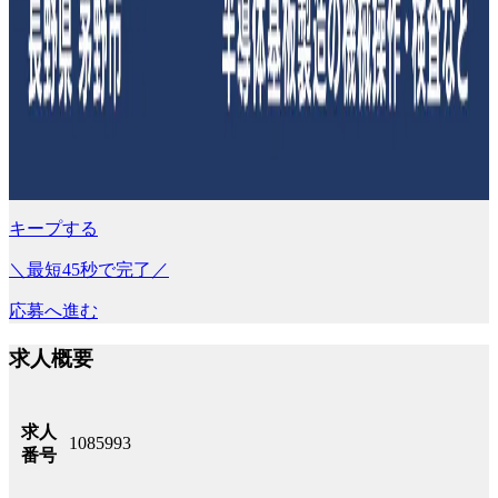
キープする
＼最短45秒で完了／
応募へ進む
求人概要
求人
1085993
番号