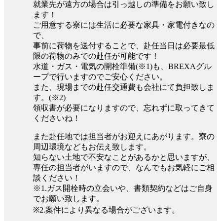
就業先が遠方の場合は引っ越しの準備をお願い致し
ます！
ご用意する寮には生活に必要な家具・家電付きなの
で、
事前に荷物を送付することで、赴任当日は必要最低
限の荷物のみでの赴任が可能です！
水道・ガス・電気の開栓準備(※1)も、BREXAグル
ープで行いますのでご安心ください。
また、現場までの赴任交通費も会社にて負担致しま
す。(※2)
領収書が必要になりますので、忘れずに取ってきて
くださいね！
また赴任地では担当者がお迎えにあがります。寮の
周辺環境などもお伝え致します。
知らない土地で不安なことがあるかと思いますが、
専任の担当者がいますので、なんでもお気軽にご相
談ください！
※1.ガス開栓時の立会いや、書類契約などはご自身
でお願い致します。
※2.案件により異なる場合がございます。