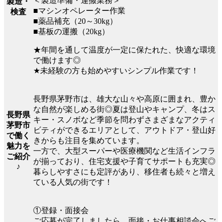
＜製造準備・運搬業務＞
製造・
■マシンオペレーター作業
検査
■薬品補充（20～30kg）
■基板の運搬（20kg）
★年間を通して温度が一定に保たれた、快適な環境
で働けます◎
★未経験の方も始めやすいシンプル作業です！
長野県茅野市は、雄大な山々や高原に囲まれ、豊か
な自然が楽しめる街◎夏は登山やキャンプ、冬はス
長野県
キー・スノボなど季節を問わずさまざまなアクティ
茅野市
ビティができるエリアとして、アウトドア・登山好
で働く
きからも注目を集めています。
魅力を
一方で、大型スーパーや医療機関など生活インフラ
ご紹介
が揃っており、住宅支援や子育てサポートも充実◎
♪
暮らしやすさにも定評があり、移住者も続々と増え
ている人気の街です！
①登録・面接会
ご応募が完了しましたら、面接・お仕事相談会へご