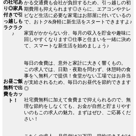
の社宅あ
かる交通費も会社が負担するため、引っ越しの初
り◎家具
期費用も抑えられます◎さらに、エアコンやテレ
付きで引
ビなど生活に必要な家電はお部屋に付いているの
っ越しも
で、おトク&身軽に新生活をスタートできますよ♪
ラクラク
家賃がかからない分、毎月の収入を貯金や趣味に
♪
回しやすくなります◎仕事と住まいを一緒に決め
て、スマートな新生活を始めましょう♪
毎日の食費は、意外と家計に大きく響くもの。
この求人では、日勤・夜勤を問わず、休憩時の食
事を＼無料／で提供！食堂がない工場ではお弁当
お昼ご飯
が支給されるため、毎日のお昼代を節約できます
無料で出
◎
費をカッ
社宅費無料に加えて食費まで抑えられるので、無
ト！
理な節約をしなくても、お金が自然と貯まりやす
いのもこの求人の魅力。まずはぜひ、ご応募くだ
さい！