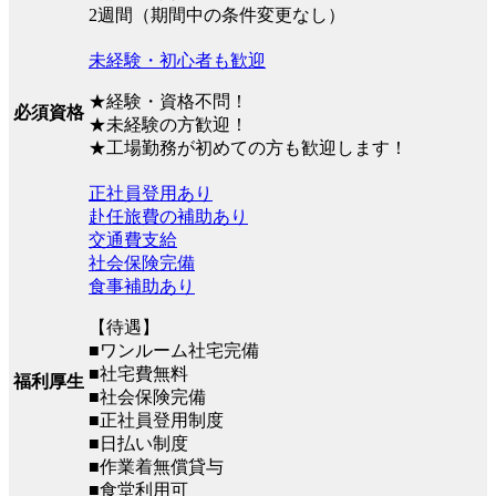
2週間（期間中の条件変更なし）
未経験・初心者も歓迎
★経験・資格不問！
必須資格
★未経験の方歓迎！
★工場勤務が初めての方も歓迎します！
正社員登用あり
赴任旅費の補助あり
交通費支給
社会保険完備
食事補助あり
【待遇】
■ワンルーム社宅完備
■社宅費無料
福利厚生
■社会保険完備
■正社員登用制度
■日払い制度
■作業着無償貸与
■食堂利用可