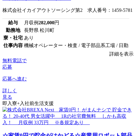
株式会社イカイアウトソーシング第2 求人番号：1459-5781
給与
月収例
282,000
円
勤務地
長野県 松川町
寮・社宅
あり
仕事内容
機械オペレーター・検査 / 電子部品系工場 / 日勤
詳細を表示
無料電話で
応募
応募へ進む
詳しく
見る
即入寮+入社前生活支援
☆家賃0円で貯金がはかどる☆産業用ロボット部品