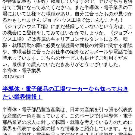
や特集記事も（多数）掲載していますので、ぜひそちらも併
せてご覧になってみてください。また半導体・電子業界の工
場においては様々な職種があり、自分に合ったものが見つか
るかもしれません ジョブハウス工場ではこんなことも！
《ジョブハウス工場》にまだ登録していないという方は、こ
の機会にご登録をしてみてはいかがでしょうか。《ジョブハ
ウス工場》では専属のキャリアコンサルタントによる、転
職・就職活動の際に必要な履歴書や面接の対策に関する相談
や、求職者様に合ったお仕事の紹介などもメールや電話で随
時承っています。こちらのサービスも併せてご利用くださ
い。最後まで読んでいただきありがとうございました。
半導体・電子業界
2017/05/23
半導体・電子部品の工場ワーカーなら知っておき
たい業界情報！
半導体・電子部品製造産業は、日本の産業を引っ張る代表的
な産業の一角を担っています。このページでは半導体・電子
部品業界の求人に対して転職・就職を考えている方のために
業界を代表する企業の様々な情報をご紹介しています。そも
そも、半導体・電子部品って何だろう？まず半導体・電子部