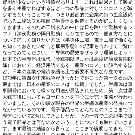
費用が少ないという特徴があります。これは結果として製品
を多く生産すればするほど一つの製品に対してのコストが減
少するということです。つまり必然的に企業の持つ生産設備
である工場はフル稼働で半導体を製造するのが好ましくなっ
てきます。そのため工場求人の中には日を跨いで勤務するシ
フト（深夜勤務や隔日勤務）も存在するので、働き方などに
ついて詳しく知りたい方は《半導体工場、電子工場で働くな
ら知っておきたい給与と雇用形態》の記事も合わせてご覧に
なってみてください。半導体の歴史をザックリ理解しよう！
日本での半導体は現代（冷戦期以降または高度経済成長期以
降）において、経済用語である「産業のコメ」に該当するほ
ど、日本の産業や経済を語る上で必要不可欠な存在です。
1973年に第四次中東戦争がきっかけで起こった第一次石油危
機までは、日本の産業のコメは「鉄鋼」でした。半導体は軍
事開発においても様々な用途が見込まれたため、第二次世界
大戦前後においてもヨーロッパを中心に研究・開発が行われ
ていました。その功績が現在の世界の半導体産業の発展につ
ながっているのです。電子部品ってどんなもの？ここまで半
導体について説明してきましたが、その一方でこの記事で扱
う電子部品とは何なのかということについても触れていきま
す。まず最初に結論から言うと、ここまで説明してきた「半
導体」は「電子部品」のカテゴリに入ります。電子部品とは