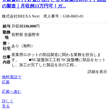
の製造｜月収例33万円可！ガ...
株式会社BREXA Next 求人番号：G08-8683-01
給与
月収例
330,000
円
勤務
長野県 安曇野市
地
寮・
あり（無料）
社宅
産業用ロボットの部品製造に関わる業務を担当しま
仕事
す。 ■NC旋盤加工工程 NC旋盤機に部品をセット
内容
し、加工が完了した製品を次の工程...
詳細を表示
無料電話で
応募
応募へ進む
詳しく
見る