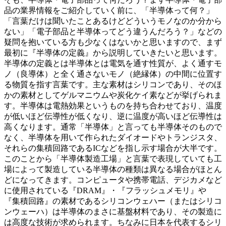
品の業界情報をご紹介していく前に、「半導体って何？」
「言葉だけは聞いたことあるけどどういうモノなのか分から
ない」「電子部品と半導体ってどう違うんだろう？」などの
疑問を抱いている方も少なくはないかと思いますので、まず
最初に『半導体の定義』から説明していきたいと思います。
半導体の定義とは半導体とは電気を通す性質が、よく通すモ
ノ（良導体）と全く通さないモノ（絶縁体）の中間に位置す
る物質を指す言葉です。主な素材はシリコンであり、そのほ
かの素材としてゲルマニウムや炭化ケイ素などが挙げられま
す。半導体は電熱効果というものを持ち合わせており、温度
が低いほど伝導性が低くなり、逆に温度が高いほど伝導性は
高くなります。通常「半導体」と言っても半導体そのもので
なく、半導体を用いて作られたダイオードやトランジスタ、
それらの集積回路であるICなどを指し示す場合が大半です。
このことから「半導体製造工場」と言葉で表現していても工
場によって製造している半導体の種類は異なる場合がほとん
どになってきます。コンピュータや携帯電話、デジカメなど
に使用されている『DRAM』・『フラッシュメモリ』や
『集積回路』の素材であるシリコンウェハー（またはシリコ
ンウェーハ）は半導体のまさに基盤材料であり、その製造に
は高度な技術が求められます。ちなみに日本を代表するシリ