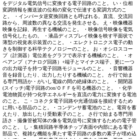
をデジタル電気信号に変換する電子回路のこと。 い・位相
変調情報を搬送波の位相の変化で伝達する変調方式のこ
と。 ・インバータ逆変換回路とも呼ばれる。直流、交流回
路から、周波数の異なる交流を発生させる。 え・映像機器
映像を記録、再生する機械のこと。 ・映像信号映像を電気
信号化したもの。 ・液晶ディスプレイ映像を映す平面状で
薄型の視覚表示装置のこと。 ・エレクトロニクス電子の動
きを制御する科学テクノロジーのこと。 お・オシロスコー
プ（計測器）電位差をグラフで表示する機械のこと。 ・オ
ペアンプ（アナログ回路）+端子とマイナス端子、更に一つ
の出力端子を持つ電子回路モジュールのこと。 ・音響機器
音を録音したり、出力したりする機械のこと。 か行で始ま
る専門用語か・がいし電線の間の絶縁体のこと。 ・開閉器
(スイッチ)電子回路のon/ＯＦＦを司る機器のこと。 ・化学
電池物質が持つ化学エネルギーを直流の電力に変換する電池
のこと。 こ・コネクタ電子回路や光通信線を接続するため
に用いる部品のこと。・コンデンサ蓄電池のこと。電荷を蓄
えたり、放出したり受動素子のこと。 さ行で始まる専門用
語さ・撮像管被写体の像を電気信号に変換するための電子管
のこと。 し・集積回路半導体チップ表面や内部にある電子
部品で、複雑な機能を果たす電子回路の多数の素子が埋め込