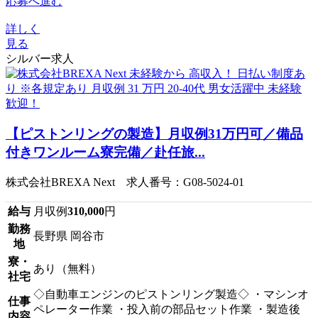
応募へ進む
詳しく
見る
シルバー求人
【ピストンリングの製造】月収例31万円可／備品
付きワンルーム寮完備／赴任旅...
株式会社BREXA Next 求人番号：G08-5024-01
給与
月収例
310,000
円
勤務
長野県 岡谷市
地
寮・
あり（無料）
社宅
◇自動車エンジンのピストンリング製造◇ ・マシンオ
仕事
ペレーター作業 ・投入前の部品セット作業 ・製造後
内容