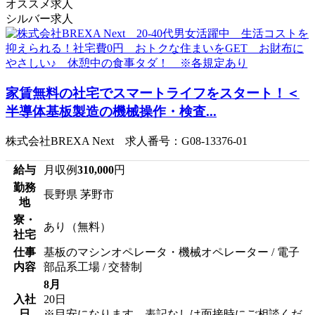
オススメ求人
シルバー求人
家賃無料の社宅でスマートライフをスタート！＜
半導体基板製造の機械操作・検査...
株式会社BREXA Next 求人番号：G08-13376-01
給与
月収例
310,000
円
勤務
長野県 茅野市
地
寮・
あり（無料）
社宅
仕事
基板のマシンオペレータ・機械オペレーター / 電子
内容
部品系工場 / 交替制
8月
入社
20日
日
※目安になります、表記なしは面接時にご相談くだ