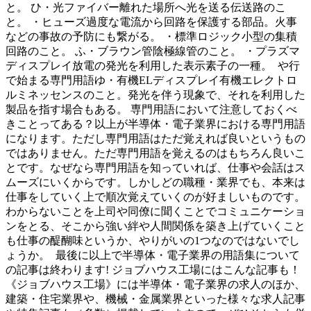
と。 ひ・光ファイバー離れた場所へ光を送る伝送路のこ
と。 ・ヒューズ過度な電流から回路を保護する部品。火事
などの事故の予防にも繋がる。 ・標準ロジック小型の集積
回路のこと。 ふ・ブラウン管陰極線管のこと。 ・プラズマ
ディスプレイ放電の発光を利用した表示素子の一種。 や行
で始まる専門用語ゆ・有機ELディスプレイ有機エレクトロ
ルミネッセンスのこと。発光を伴う現象で、それを利用した
製品を指す場合もある。 専門用語において注意しておくべ
きことってある？以上が半導体・電子業界における専門用語
になります。ただし専門用語はただ覚えれば良いというもの
ではありません。ただ専門用語を覚えるのはもちろん良いこ
とです。なぜなら専門用語を知っていれば、仕事や会話はス
ムーズにいくからです。しかしどの職種・業界でも、本来は
仕事をしていく上で順次覚えていくのが好ましいものです。
わからないことを上司や同僚に聞くことでコミュニケーショ
ンをとる、そこから強い絆や人間関係を築き上げていくこと
も仕事の醍醐味というか、やりがいの1つなのではないでし
ょうか。 最後に以上で半導体・電子業界の用語集について
の記事は終わります! ジョブハウス工場にはこんな記事も！
《ジョブハウス工場》には半導体・電子業界の求人のほか、
建築・住宅業界や、機械・金属業界といった様々な求人記事