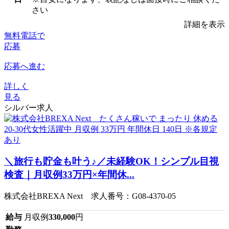
さい
詳細を表示
無料電話で
応募
応募へ進む
詳しく
見る
シルバー求人
＼旅行も貯金も叶う♪／未経験OK！シンプル目視
検査｜月収例33万円×年間休...
株式会社BREXA Next 求人番号：G08-4370-05
給与
月収例
330,000
円