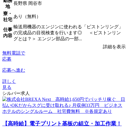
勤務
長野県 岡谷市
地
寮・
あり（無料）
社宅
輸送用機器のエンジンに使われる「ピストンリング」
仕事
の完成品の目視検査を行います◎ ＜ピストンリン
内容
グとは？＞ エンジン部品の一部...
詳細を表示
無料電話で
応募
応募へ進む
詳しく
見る
シルバー求人
【高時給】電子プリント基板の組立・加工作業！