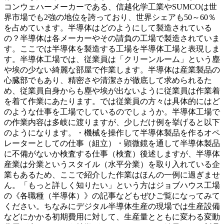
コンウェハーメーカーである、信越化学工業やSUMCOは世
界市場でも2強の地位を誇っており、世界シェアも50～60％
を占めています。半導体はどのようにして製造されている
の？半導体は各メーカーやその請負の工場で製造されていま
す。ここでは半導体を製造する工場を半導体工場と表現しま
す。半導体工場では、従業員は「クリーンルーム」という塵
や埃の少ない綺麗な部屋で作業します。半導体は産業製品の
心臓部でもあり、精密さや清潔さが徹底して求められるた
め、従業員自身からも塵や埃が出ないように従業員は作業着
を着て作業にあたります。では従業員の方々は具体的にはど
のような仕事を工場でしているのでしょうか。半導体工場で
の作業内容は多岐に渡りますが、少しだけ例を挙げると以下
のようになります。・機械を操作して半導体製品を作るオペ
レーターとしての仕事（組立）・顕微鏡を通して半導体製品
に不備がないか検査する仕事（検査）後述しますが、半導体
産業は分業というスタイル（水平分業）を取り入れている企
業もあるため、ここで紹介した作業はほんの一例に過ぎませ
ん。「もっと詳しく知りたい」という方はジョブハウス工場
の《各職種（半導体）》の記事などもぜひご覧になってみて
ください。ちなみにデジタル半導体生産の現場では生産設備
などにかかる初期費用に対して、生産量とともに変わる変動