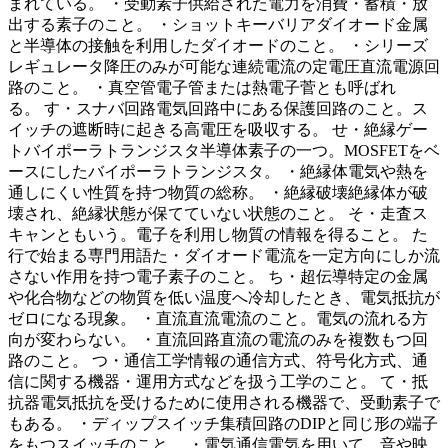
まれている。 ・受動素子供給された電力を消費・蓄積・放
出する素子のこと。 ・ショットキーバリアダイオード金属
と半導体の接触を利用したダイオードのこと。 ・シリーズ
レギュレータ降圧のみが可能な連続電流の定電圧直流電源回
路のこと。 ・真空管電子管または熱電子菅とも呼ばれ
る。 す・スナバ回路電気回路中にある保護回路のこと。ス
イッチの遮断時に起きる高電圧を吸収する。 せ・絶縁ゲー
トバイポーラトランジスタ半導体素子の一つ。MOSFETをベ
ースにしたバイポーラトランジスタ。 ・絶縁体電気や熱を
通しにくい性質を持つ物質の総称。 ・絶縁破壊絶縁体が破
壊され、絶縁状態が保てていない状態のこと。 そ・走査ス
キャンともいう。電子を利用し物質の情報を得ること。 た
行で始まる専門用語た・ダイオード電流を一定方向にしか流
さない作用を持つ電子素子のこと。 ち・超伝導特定の金属
や化合物などの物質を低い温度へ冷却したとき、電気抵抗が
ゼロになる現象。 ・直流直流電流のこと。電気の流れる方
向が変わらない。 ・直流回路直流の電流のみを複数もつ回
路のこと。 つ・通信工学情報の通信方式、符号化方式、通
信に関する機器・運用方式などを扱う工学のこと。 て・抵
抗器電気抵抗を受けるために使用される機器で、受動素子で
もある。 ・ディップスイッチ集積回路のDIPと同じ形の端子
をもつスイッチのこと。 ・電気通信電気を用いて、音や映