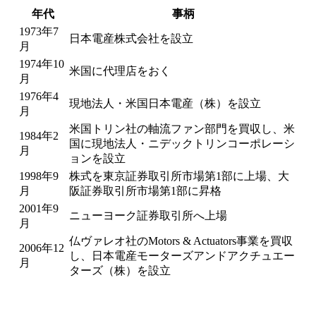
年代
事柄
1973年7
日本電産株式会社を設立
月
1974年10
米国に代理店をおく
月
1976年4
現地法人・米国日本電産（株）を設立
月
米国トリン社の軸流ファン部門を買収し、米
1984年2
国に現地法人・ニデックトリンコーポレーシ
月
ョンを設立
1998年9
株式を東京証券取引所市場第1部に上場、大
月
阪証券取引所市場第1部に昇格
2001年9
ニューヨーク証券取引所へ上場
月
仏ヴァレオ社のMotors & Actuators事業を買収
2006年12
し、日本電産モーターズアンドアクチュエー
月
ターズ（株）を設立