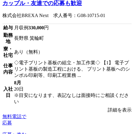
カップル・友達での応募も歓迎
株式会社BREXA Next 求人番号：G08-10715-01
給与
月収例
330,000
円
勤務
長野県 箕輪町
地
寮・
あり（無料）
社宅
◇電子プリント基板の組立・加工作業◇ 【1】 電子プ
仕事
リント基板の製造工程における、 プリント基板へのシ
内容
ンボル印刷等、印刷工程業務 ...
8月
入社
20日
日
※目安になります、表記なしは面接時にご相談くださ
い
詳細を表示
無料電話で
応募