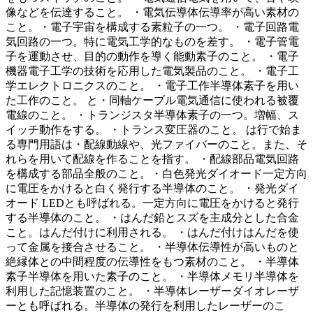
像などを伝達すること。 ・電気伝導体伝導率が高い素材の
こと。・電子宇宙を構成する素粒子の一つ。 ・電子回路電
気回路の一つ。特に電気工学的なものを差す。 ・電子管電
子を運動させ、目的の動作を導く能動素子のこと。 ・電子
機器電子工学の技術を応用した電気製品のこと。 ・電子工
学エレクトロニクスのこと。 ・電子工作半導体素子を用い
た工作のこと。 と・同軸ケーブル電気通信に使われる被覆
電線のこと。 ・トランジスタ半導体素子の一つ。増幅、ス
イッチ動作をする。 ・トランス変圧器のこと。 は行で始ま
る専門用語は・配線動線や、光ファイバーのこと。また、そ
れらを用いて配線を作ることを指す。 ・配線部品電気回路
を構成する部品全般のこと。・白色発光ダイオード一定方向
に電圧をかけると白く発行する半導体のこと。 ・発光ダイ
オード LEDとも呼ばれる。一定方向に電圧をかけると発行
する半導体のこと。 ・はんだ鉛とスズを主成分とした合金
こと。はんだ付けに利用される。 ・はんだ付けはんだを使
って金属を接合させること。 ・半導体伝導性が高いものと
絶縁体との中間程度の伝導性をもつ素材のこと。 ・半導体
素子半導体を用いた素子のこと。 ・半導体メモリ半導体を
利用した記憶装置のこと。 ・半導体レーザーダイオレーザ
ーとも呼ばれる。半導体の発行を利用したレーザーのこ