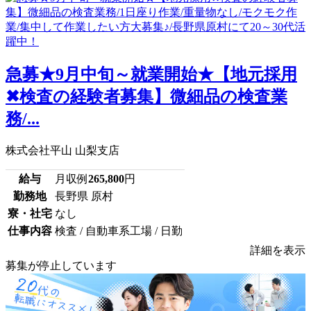
急募★9月中旬～就業開始★【地元採用
✖検査の経験者募集】微細品の検査業
務/...
株式会社平山 山梨支店
給与
月収例
265,800
円
勤務地
長野県 原村
寮・社宅
なし
仕事内容
検査 / 自動車系工場 / 日勤
詳細を表示
募集が停止しています