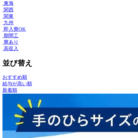
東海
関西
関東
九州
即入寮OK
期間工
寮あり
高収入
並び替え
おすすめ順
給与が高い順
新着順