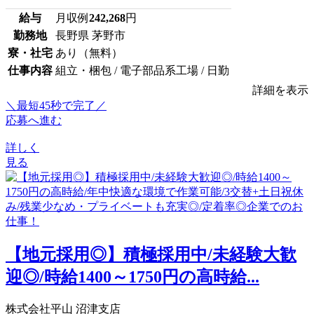
給与
月収例
242,268
円
勤務地
長野県 茅野市
寮・社宅
あり（無料）
仕事内容
組立・梱包 / 電子部品系工場 / 日勤
詳細を表示
＼最短45秒で完了／
応募へ進む
詳しく
見る
【地元採用◎】積極採用中/未経験大歓
迎◎/時給1400～1750円の高時給...
株式会社平山 沼津支店