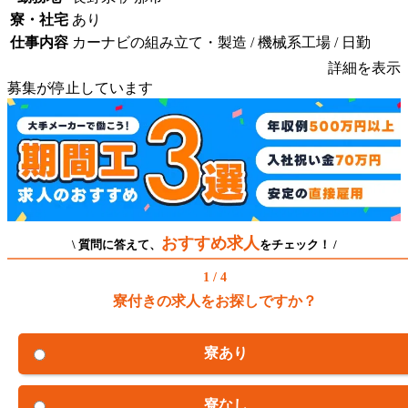
寮・社宅
あり
仕事内容
カーナビの組み立て・製造 / 機械系工場 / 日勤
詳細を表示
募集が停止しています
おすすめ求人
\ 質問に答えて、
をチェック！ /
1 / 4
寮付きの求人をお探しですか？
寮あり
寮なし