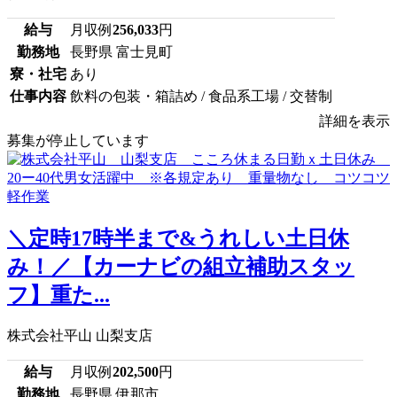
給与
月収例
256,033
円
勤務地
長野県 富士見町
寮・社宅
あり
仕事内容
飲料の包装・箱詰め / 食品系工場 / 交替制
詳細を表示
募集が停止しています
＼定時17時半まで&うれしい土日休
み！／【カーナビの組立補助スタッ
フ】重た...
株式会社平山 山梨支店
給与
月収例
202,500
円
勤務地
長野県 伊那市