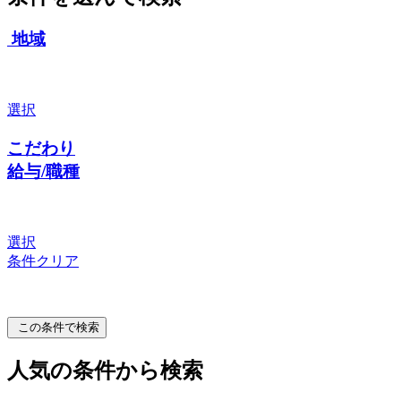
地域
選択
こだわり
給与/職種
選択
条件クリア
この条件で検索
人気の条件から検索