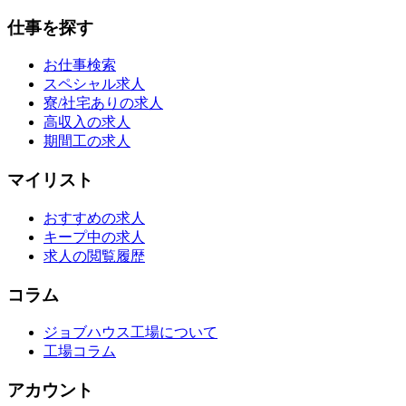
仕事を探す
お仕事検索
スペシャル求人
寮/社宅ありの求人
高収入の求人
期間工の求人
マイリスト
おすすめの求人
キープ中の求人
求人の閲覧履歴
コラム
ジョブハウス工場について
工場コラム
アカウント