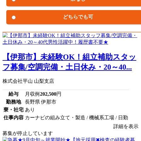
どちらでも可
【伊那市】未経験OK！組立補助スタッ
フ募集/空調完備・土日休み・20～40...
株式会社平山 山梨支店
給与
月収例
202,500
円
勤務地
長野県 伊那市
寮・社宅
あり
仕事内容
カーナビの組み立て・製造 / 機械系工場 / 日勤
詳細を表示
募集が停止しています