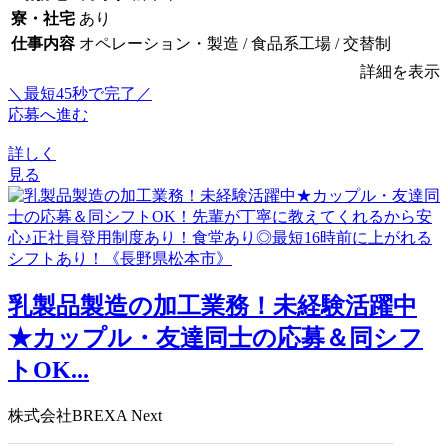
寮・社宅
あり
仕事内容
オペレーション・製造 / 食品系工場 / 交替制
詳細を表示
＼最短45秒で完了／
応募へ進む
詳しく
見る
乳製品製造の加工業務！未経験活躍中
★カップル・友達同士の応募＆同シフ
トOK...
株式会社BREXA Next