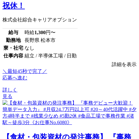
祝休！
株式会社綜合キャリアオプション
給与
時給
1,300
円〜
勤務地
長野県 松本市
寮・社宅
なし
仕事内容
組立 / 半導体工場 / 日勤
詳細を表示
＼最短45秒で完了／
応募へ進む
詳しく
見る
【食材・包装資材の発注事務】 『事務