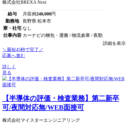
株式会社BREXA Next
給与
月収例
240,000
円
勤務地
長野県 松本市
寮・社宅
なし
仕事内容
カーナビの梱包・運搬 / 物流倉庫 / 夜勤
詳細を表示
＼最短45秒で完了／
応募へ進む
詳しく
見る
【半導体の評価・検査業務】第二新卒
可/夜間対応無/WEB面接可
株式会社マイスターエンジニアリング