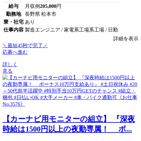
給与
月収例
205,000
円
勤務地
長野県 松本市
寮・社宅
あり
仕事内容
製造エンジニア / 家電系工場系工場 / 日勤
詳細を表示
＼最短45秒で完了／
応募へ進む
詳しく
見る
【カーナビ用モニターの組立】 『深夜
時給は1500円以上の夜勤専属！ ボ...