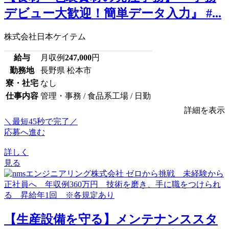
デビュー大歓迎！簡単データ入力』 #...
株式会社日本ケイテム
給与
月収例
247,000
円
勤務地
長野県 松本市
寮・社宅
なし
仕事内容
管理・事務 / 食品系工場 / 日勤
詳細を表示
＼最短45秒で完了／
応募へ進む
詳しく
見る
【生産設備を守る】メンテナンススタ