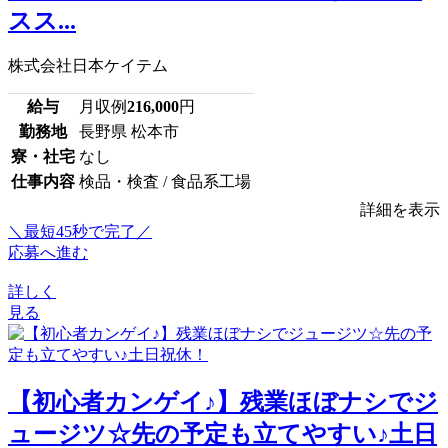
スス...
株式会社日本ケイテム
給与
月収例
216,000
円
勤務地
長野県 松本市
寮・社宅
なし
仕事内容
検品・検査 / 食品系工場
詳細を表示
＼最短45秒で完了／
応募へ進む
詳しく
見る
【初心者カンゲイ♪】残業ほぼナシでジ
ュージツ☆先の予定も立てやすい♪土日