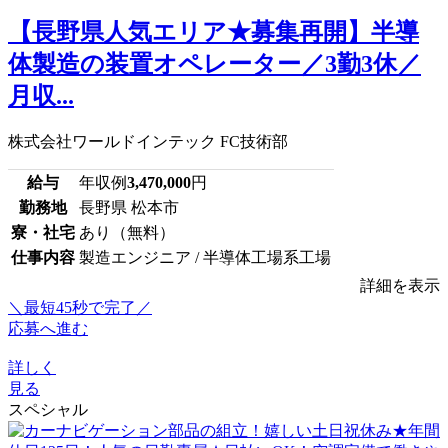
【長野県人気エリア★募集再開】半導
体製造の装置オペレーター／3勤3休／
月収...
株式会社ワールドインテック FC技術部
給与
年収例
3,470,000
円
勤務地
長野県 松本市
寮・社宅
あり（無料）
仕事内容
製造エンジニア / 半導体工場系工場
詳細を表示
＼最短45秒で完了／
応募へ進む
詳しく
見る
スペシャル