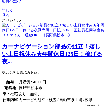
応募へ進む
詳しく
見る
スペシャル
カーナビゲーション部品の組立！嬉し
い土日祝休み★年間休日125日！稼げる
夜...
株式会社BREXA Next
給与
月収例
250,000
円
勤務地
長野県 松本市
寮・社宅
あり（無料）
仕事内容
カーナビの組立・検査 / 自動車系工場 / 夜勤