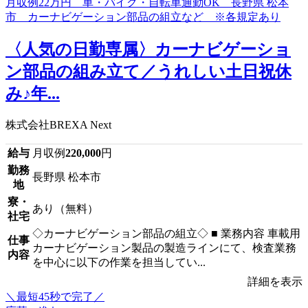
〈人気の日勤専属〉カーナビゲーショ
ン部品の組み立て／うれしい土日祝休
み♪年...
株式会社BREXA Next
給与
月収例
220,000
円
勤務
長野県 松本市
地
寮・
あり（無料）
社宅
◇カーナビゲーション部品の組立◇ ■ 業務内容 車載用
仕事
カーナビゲーション製品の製造ラインにて、検査業務
内容
を中心に以下の作業を担当してい...
詳細を表示
＼最短45秒で完了／