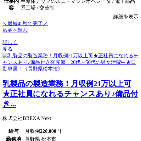
仕事内
半導体チップの加工・マシンオペレータ / 電子部品
容
系工場 / 交替制
詳細を表示
＼最短45秒で完了／
応募へ進む
詳しく
見る
乳製品の製造業務！月収例21万以上可
★正社員になれるチャンスあり♪備品付
き...
株式会社BREXA Next
給与
月収例
220,000
円
勤務地
長野県 松本市