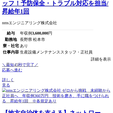
ッフ！予防保全・トラブル対応を担当/
昇給年1回
nmsエンジニアリング株式会社
給与
年収例
3,600,000
円
勤務地
長野県 松本市
寮・社宅
あり
仕事内容
生産設備メンテナンススタッフ・正社員
詳細を表示
＼最短45秒で完了／
応募へ進む
詳しく
見る
【地方自治体を支える】ネットワー