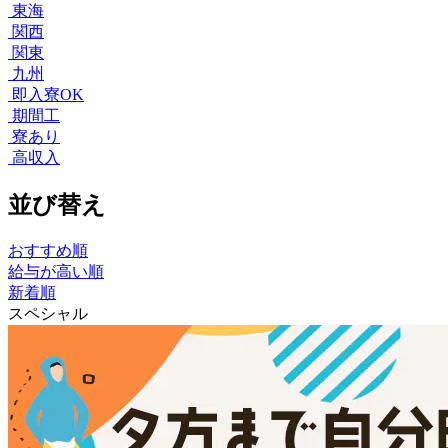
東海
関西
関東
九州
即入寮OK
期間工
寮あり
高収入
並び替え
おすすめ順
給与が高い順
新着順
スペシャル