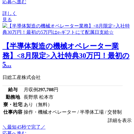
応募へ進む
詳しく
見る
【半導体製造の機械オペレーター業
務】<8月限定>入社特典30万円！最初の
5...
日総工産株式会社
給与
月収例
297,708
円
勤務地
長野県 松本市
寮・社宅
あり（無料）
仕事内容
操作・機械オペレーター / 半導体工場 / 交替制
詳細を表示
＼最短45秒で完了／
応募へ進む