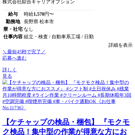
株式会社綜合キャリアオプション
給与
時給
1,570
円〜
勤務地
長野県 松本市
寮・社宅
なし
仕事内容
組立・検査 / 自動車系工場 / 日勤
詳細を表示
＼最短45秒で完了／
応募へ進む
詳しく
見る
【ケチャップの検品・梱包】 『モクモ
ク検品！集中型の作業が得意な方にお