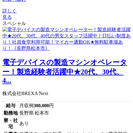
詳しく
見る
スペシャル
電子デバイスの製造マシンオペレータ
ー！製造経験者活躍中★20代、30代、
4...
株式会社BREXA Next
給与
月収例
300,000
円
勤務地
長野県 松本市
寮・社
あり
宅