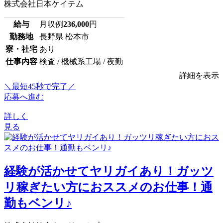
株式会社日本ケイテム
給与
月収例
236,000
円
勤務地
長野県 松本市
寮・社宅
あり
仕事内容
検査 / 機械系工場 / 夜勤
詳細を表示
＼最短45秒で完了／
応募へ進む
詳しく
見る
経験が活かせてヤリガイあり！ガッツ
リ稼ぎたい方におススメのお仕事！通
勤もベンリ♪