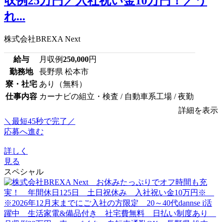
収例25万円／入社祝い金10万円！／う
れ...
株式会社BREXA Next
給与
月収例
250,000
円
勤務地
長野県 松本市
寮・社宅
あり（無料）
仕事内容
カーナビの組立・検査 / 自動車系工場 / 夜勤
詳細を表示
＼最短45秒で完了／
応募へ進む
詳しく
見る
スペシャル