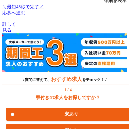
詳細を表示
＼最短45秒で完了／
応募へ進む
詳しく
見る
おすすめ求人
\ 質問に答えて、
をチェック！ /
1 / 4
寮付きの求人をお探しですか？
寮あり