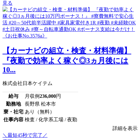
見る
【カーナビの組立・検査・材料準備】
『夜勤で効率よく稼ぐ◎3ヵ月後には
10...
株式会社日本ケイテム
給与
月収例
236,000
円
勤務地
長野県 松本市
寮・社宅
あり（無料）
仕事内容
検査 / 化学系工場 / 夜勤
詳細を表示
＼最短45秒で完了／