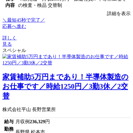
内容
の検査・検品 交替制
詳細を表示
＼最短45秒で完了／
応募へ進む
詳しく
見る
スペシャル
家賃補助5万円まであり！半導体製造の
お仕事です／時給1250円／3勤3休／2交
替
株式会社平山 長野営業所
給与
月収例
236,329
円
勤務
長野県 松本市