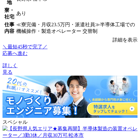
地
寮・
あり
社宅
仕事
≪寮完備・月収23.5万円・派遣社員≫半導体工場での
内容
機械操作・製造オペレーター 交替制
詳細を表示
＼最短45秒で完了／
応募へ進む
詳しく
見る
スペシャル