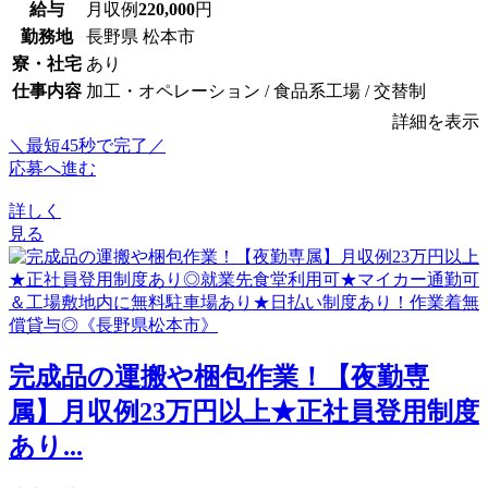
給与
月収例
220,000
円
勤務地
長野県 松本市
寮・社宅
あり
仕事内容
加工・オペレーション / 食品系工場 / 交替制
詳細を表示
＼最短45秒で完了／
応募へ進む
詳しく
見る
完成品の運搬や梱包作業！【夜勤専
属】月収例23万円以上★正社員登用制度
あり...