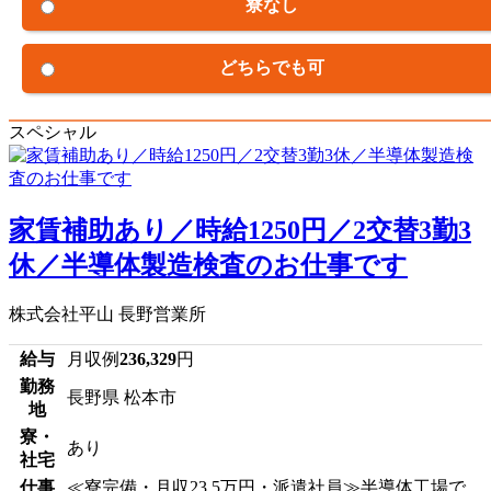
寮なし
どちらでも可
スペシャル
家賃補助あり／時給1250円／2交替3勤3
休／半導体製造検査のお仕事です
株式会社平山 長野営業所
給与
月収例
236,329
円
勤務
長野県 松本市
地
寮・
あり
社宅
仕事
≪寮完備・月収23.5万円・派遣社員≫半導体工場で