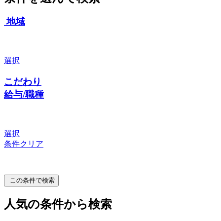
地域
選択
こだわり
給与/職種
選択
条件クリア
この条件で検索
人気の条件から検索