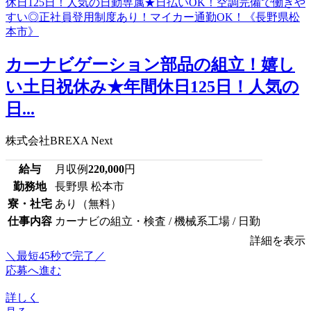
カーナビゲーション部品の組立！嬉し
い土日祝休み★年間休日125日！人気の
日...
株式会社BREXA Next
給与
月収例
220,000
円
勤務地
長野県 松本市
寮・社宅
あり（無料）
仕事内容
カーナビの組立・検査 / 機械系工場 / 日勤
詳細を表示
＼最短45秒で完了／
応募へ進む
詳しく