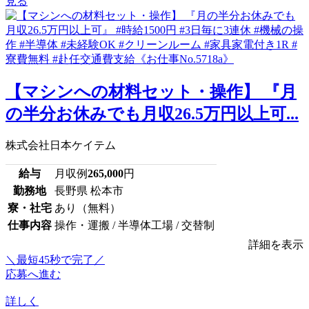
見る
【マシンへの材料セット・操作】 『月
の半分お休みでも月収26.5万円以上可...
株式会社日本ケイテム
給与
月収例
265,000
円
勤務地
長野県 松本市
寮・社宅
あり（無料）
仕事内容
操作・運搬 / 半導体工場 / 交替制
詳細を表示
＼最短45秒で完了／
応募へ進む
詳しく