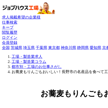
求人掲載希望の企業様
仕事検索
キープ
閲覧履歴
ログイン
会員登録
全国
茨城県
埼玉県
千葉県
東京都
神奈川県
静岡県
愛知県
京
工場・製造業求人
工場・製造業コラム
都市別・工場のお仕事さがし
お蕎麦もりんごもおいしい！長野市の名産品を食べて工
お蕎麦もりんごも