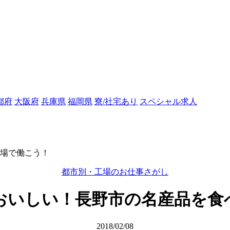
都府
大阪府
兵庫県
福岡県
寮/社宅あり
スペシャル求人
場で働こう！
都市別・工場のお仕事さがし
おいしい！長野市の名産品を食
2018/02/08