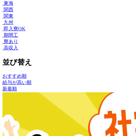
東海
関西
関東
九州
即入寮OK
期間工
寮あり
高収入
並び替え
おすすめ順
給与が高い順
新着順