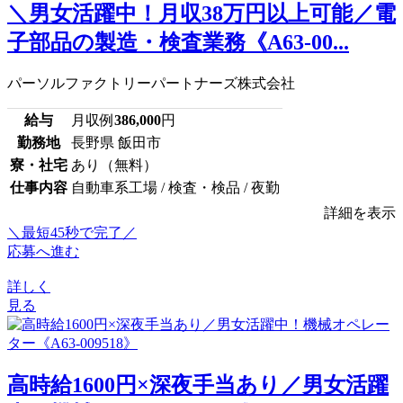
＼男女活躍中！月収38万円以上可能／電
子部品の製造・検査業務《A63-00...
パーソルファクトリーパートナーズ株式会社
給与
月収例
386,000
円
勤務地
長野県 飯田市
寮・社宅
あり（無料）
仕事内容
自動車系工場 / 検査・検品 / 夜勤
詳細を表示
＼最短45秒で完了／
応募へ進む
詳しく
見る
高時給1600円×深夜手当あり／男女活躍