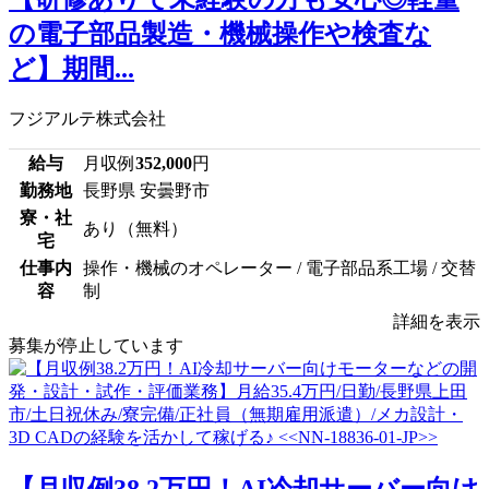
の電子部品製造・機械操作や検査な
ど】期間...
フジアルテ株式会社
給与
月収例
352,000
円
勤務地
長野県 安曇野市
寮・社
あり（無料）
宅
仕事内
操作・機械のオペレーター / 電子部品系工場 / 交替
容
制
詳細を表示
募集が停止しています