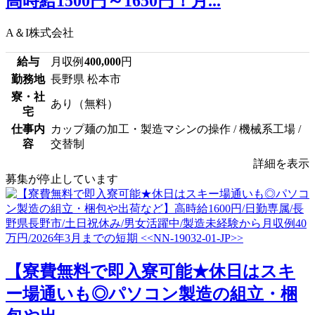
高時給1500円～1650円！月...
A＆I株式会社
給与
月収例
400,000
円
勤務地
長野県 松本市
寮・社
あり（無料）
宅
仕事内
カップ麺の加工・製造マシンの操作 / 機械系工場 /
容
交替制
詳細を表示
募集が停止しています
【寮費無料で即入寮可能★休日はスキ
ー場通いも◎パソコン製造の組立・梱