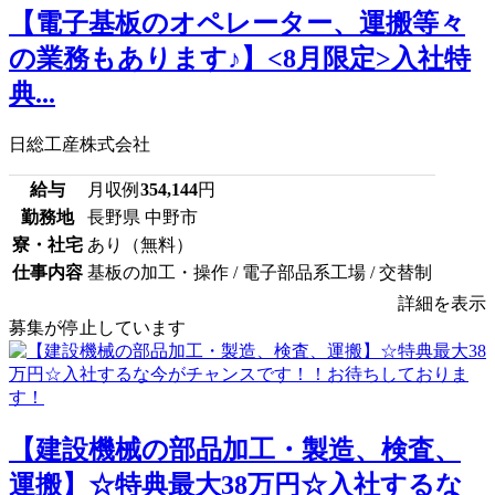
【電子基板のオペレーター、運搬等々
の業務もあります♪】<8月限定>入社特
典...
日総工産株式会社
給与
月収例
354,144
円
勤務地
長野県 中野市
寮・社宅
あり（無料）
仕事内容
基板の加工・操作 / 電子部品系工場 / 交替制
詳細を表示
募集が停止しています
【建設機械の部品加工・製造、検査、
運搬】☆特典最大38万円☆入社するな