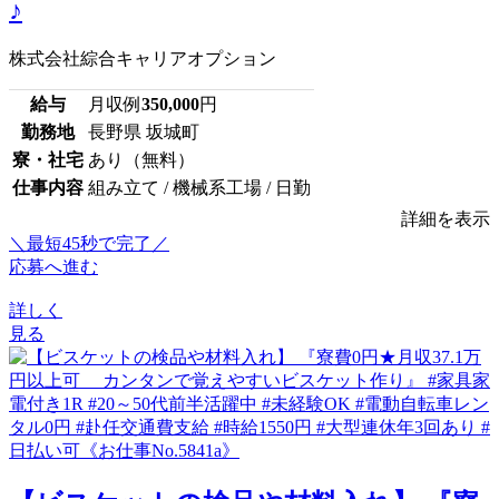
♪
株式会社綜合キャリアオプション
給与
月収例
350,000
円
勤務地
長野県 坂城町
寮・社宅
あり（無料）
仕事内容
組み立て / 機械系工場 / 日勤
詳細を表示
＼最短45秒で完了／
応募へ進む
詳しく
見る