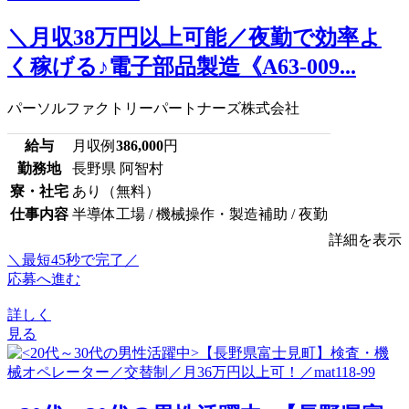
＼月収38万円以上可能／夜勤で効率よ
く稼げる♪電子部品製造《A63-009...
パーソルファクトリーパートナーズ株式会社
給与
月収例
386,000
円
勤務地
長野県 阿智村
寮・社宅
あり（無料）
仕事内容
半導体工場 / 機械操作・製造補助 / 夜勤
詳細を表示
＼最短45秒で完了／
応募へ進む
詳しく
見る