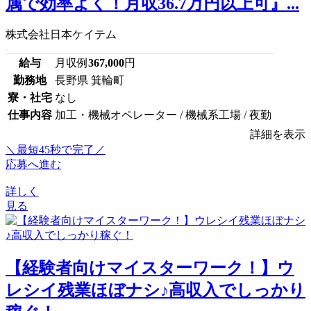
属で効率よく！月収36.7万円以上可』...
株式会社日本ケイテム
給与
月収例
367,000
円
勤務地
長野県 箕輪町
寮・社宅
なし
仕事内容
加工・機械オペレーター / 機械系工場 / 夜勤
詳細を表示
＼最短45秒で完了／
応募へ進む
詳しく
見る
【経験者向けマイスターワーク！】ウ
レシイ残業ほぼナシ♪高収入でしっかり