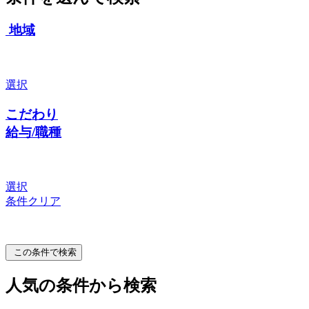
地域
選択
こだわり
給与/職種
選択
条件クリア
この条件で検索
人気の条件から検索