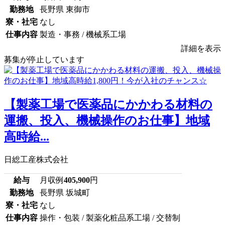
勤務地
長野県 東御市
寮・社宅
なし
仕事内容
製造・事務 / 機械系工場
詳細を表示
募集が停止しています
【製薬工場で医薬品にかかわる材料の
運搬、投入、機械操作のお仕事】地域
高時給...
日総工産株式会社
給与
月収例
405,900
円
勤務地
長野県 坂城町
寮・社宅
なし
仕事内容
操作・包装 / 製薬化粧品系工場 / 交替制