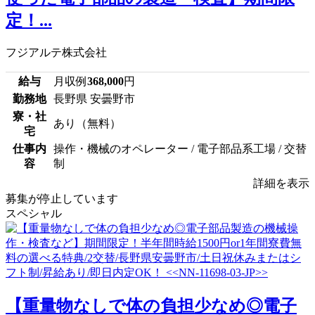
定！...
フジアルテ株式会社
給与
月収例
368,000
円
勤務地
長野県 安曇野市
寮・社
あり（無料）
宅
仕事内
操作・機械のオペレーター / 電子部品系工場 / 交替
容
制
詳細を表示
募集が停止しています
スペシャル
【重量物なしで体の負担少なめ◎電子