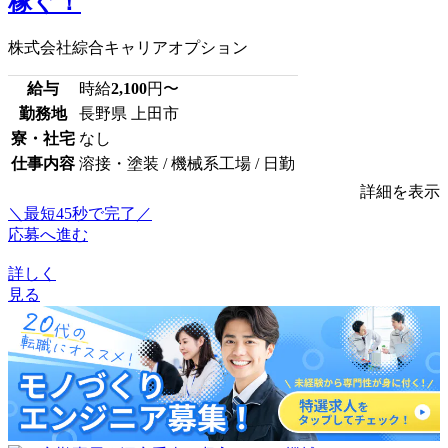
稼ぐ！
株式会社綜合キャリアオプション
給与
時給
2,100
円〜
勤務地
長野県 上田市
寮・社宅
なし
仕事内容
溶接・塗装 / 機械系工場 / 日勤
詳細を表示
＼最短45秒で完了／
応募へ進む
詳しく
見る