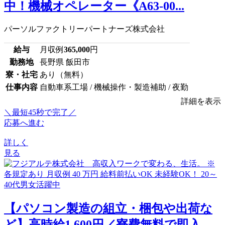
中！機械オペレーター《A63-00...
パーソルファクトリーパートナーズ株式会社
給与
月収例
365,000
円
勤務地
長野県 飯田市
寮・社宅
あり（無料）
仕事内容
自動車系工場 / 機械操作・製造補助 / 夜勤
詳細を表示
＼最短45秒で完了／
応募へ進む
詳しく
見る
【パソコン製造の組立・梱包や出荷な
ど】高時給1,600円／寮費無料で即入