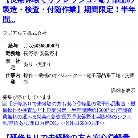
製造・検査・付随作業】期間限定！半年
間...
フジアルテ株式会社
給与
月収例
368,000
円
勤務地
長野県 安曇野市
寮・社
あり（無料）
宅
仕事内
操作・機械のオペレーター / 電子部品系工場 / 交替
容
制
詳細を表示
募集が停止しています
【研修ありで未経験の方も安心◎軽量