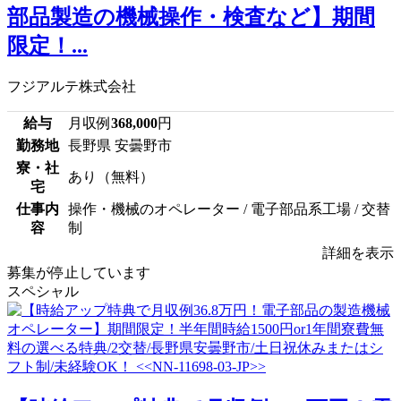
部品製造の機械操作・検査など】期間
限定！...
フジアルテ株式会社
給与
月収例
368,000
円
勤務地
長野県 安曇野市
寮・社
あり（無料）
宅
仕事内
操作・機械のオペレーター / 電子部品系工場 / 交替
容
制
詳細を表示
募集が停止しています
スペシャル