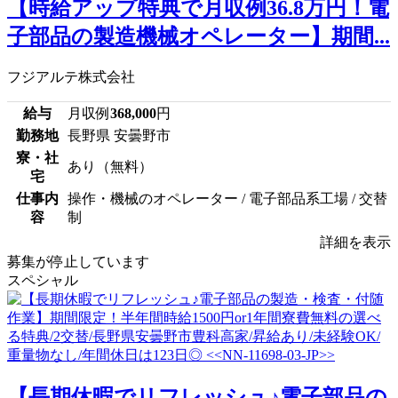
【時給アップ特典で月収例36.8万円！電
子部品の製造機械オペレーター】期間...
フジアルテ株式会社
給与
月収例
368,000
円
勤務地
長野県 安曇野市
寮・社
あり（無料）
宅
仕事内
操作・機械のオペレーター / 電子部品系工場 / 交替
容
制
詳細を表示
募集が停止しています
スペシャル
【長期休暇でリフレッシュ♪電子部品の