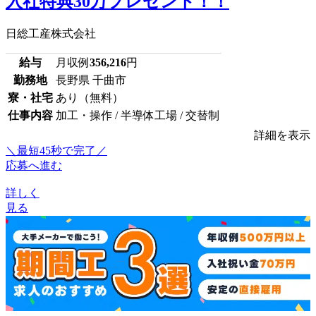
入社特典30万プレゼント！！
日総工産株式会社
給与
月収例
356,216
円
勤務地
長野県 千曲市
寮・社宅
あり（無料）
仕事内容
加工・操作 / 半導体工場 / 交替制
詳細を表示
＼最短45秒で完了／
応募へ進む
詳しく
見る