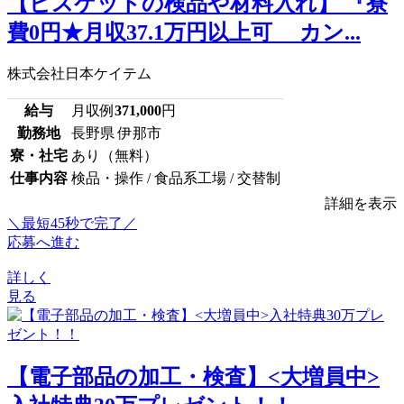
【ビスケットの検品や材料入れ】 『寮
費0円★月収37.1万円以上可 カン...
株式会社日本ケイテム
給与
月収例
371,000
円
勤務地
長野県 伊那市
寮・社宅
あり（無料）
仕事内容
検品・操作 / 食品系工場 / 交替制
詳細を表示
＼最短45秒で完了／
応募へ進む
詳しく
見る
【電子部品の加工・検査】<大増員中>