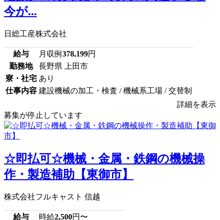
今が...
日総工産株式会社
給与
月収例
378,199
円
勤務地
長野県 上田市
寮・社宅
あり
仕事内容
建設機械の加工・検査 / 機械系工場 / 交替制
詳細を表示
募集が停止しています
☆即払可☆機械・金属・鉄鋼の機械操
作・製造補助【東御市】
株式会社フルキャスト 信越
給与
時給
2,500
円〜