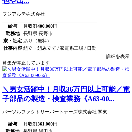
包や出...
フジアルテ株式会社
給与
月収例
400,000
円
勤務地
長野県 長野市
寮・社宅
あり（無料）
仕事内容
組立・組み立て / 家電系工場 / 日勤
詳細を表示
募集が停止しています
＼男女活躍中！月収36万円以上可能／電
子部品の製造・検査業務《A63-00...
パーソルファクトリーパートナーズ株式会社 関東
給与
月収例
361,000
円
勤務地
長野県 飯田市