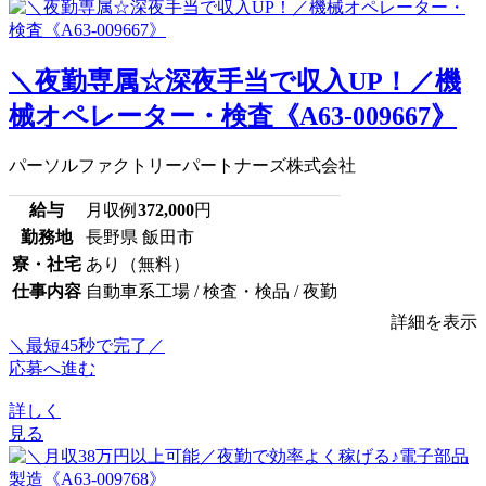
＼夜勤専属☆深夜手当で収入UP！／機
械オペレーター・検査《A63-009667》
パーソルファクトリーパートナーズ株式会社
給与
月収例
372,000
円
勤務地
長野県 飯田市
寮・社宅
あり（無料）
仕事内容
自動車系工場 / 検査・検品 / 夜勤
詳細を表示
＼最短45秒で完了／
応募へ進む
詳しく
見る