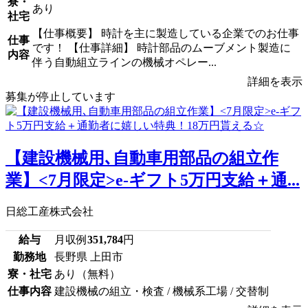
寮・
あり
社宅
【仕事概要】 時計を主に製造している企業でのお仕事
仕事
です！ 【仕事詳細】 時計部品のムーブメント製造に
内容
伴う自動組立ラインの機械オペレー...
詳細を表示
募集が停止しています
【建設機械用､自動車用部品の組立作
業】<7月限定>e-ギフト5万円支給＋通...
日総工産株式会社
給与
月収例
351,784
円
勤務地
長野県 上田市
寮・社宅
あり（無料）
仕事内容
建設機械の組立・検査 / 機械系工場 / 交替制