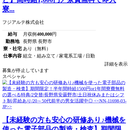
寮...
フジアルテ株式会社
給与
月収例
400,000
円
勤務地
長野県 長野市
寮・社宅
あり（無料）
仕事内容
組立・組み立て / 家電系工場 / 日勤
詳細を表示
募集が停止しています
スペシャル
【未経験の方も安心の研修あり♪機械を
使った電子部品の製造・検査】期間限