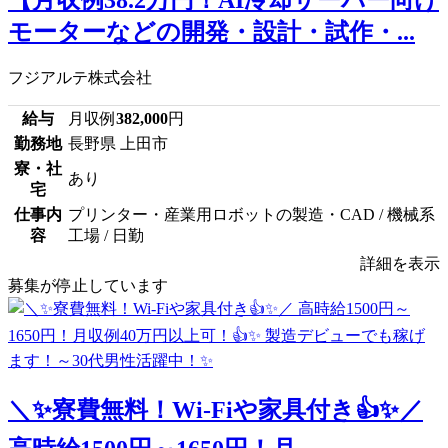
【月収例38.2万円！AI冷却サーバー向け
モーターなどの開発・設計・試作・...
フジアルテ株式会社
給与
月収例
382,000
円
勤務地
長野県 上田市
寮・社
あり
宅
仕事内
プリンター・産業用ロボットの製造・CAD / 機械系
容
工場 / 日勤
詳細を表示
募集が停止しています
＼✨寮費無料！Wi-Fiや家具付き👍✨／