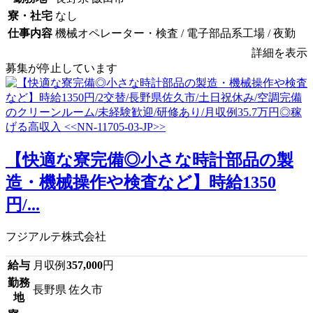
寮・社宅
なし
仕事内容
機械オペレーター・検査 / 電子部品系工場 / 夜勤
詳細を表示
募集が停止しています
【快適な寮完備◎小さな時計部品の製
造・機械操作や検査など】時給1350
円/...
フジアルテ株式会社
給与
月収例
357,000
円
勤務
長野県 佐久市
地