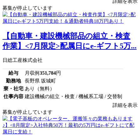
詳細を表示
募集が停止しています
【自動車・建設機械部品の組立・検査
作業】<7月限定>配属日にe-ギフト5万...
日総工産株式会社
給与
月収例
351,784
円
勤務地
長野県 坂城町
寮・社宅
あり（無料）
仕事内容
建設機械の組立・検査 / 機械系工場 / 交替制
詳細を表示
募集が停止しています