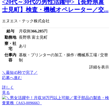
<20代～30代の男性活躍中>【長野県富
士見町】検査・機械オペレーター／交...
エヌエス・テック株式会社
給与
月収例
366,285
円
勤務地
長野県 富士見町
寮・社
あり
宅
仕事内
基板・プリンターの加工・操作 / 機械系工場 / 交替
容
制
詳細を表示
＼最短45秒で完了／
応募へ進む
詳しく
見る