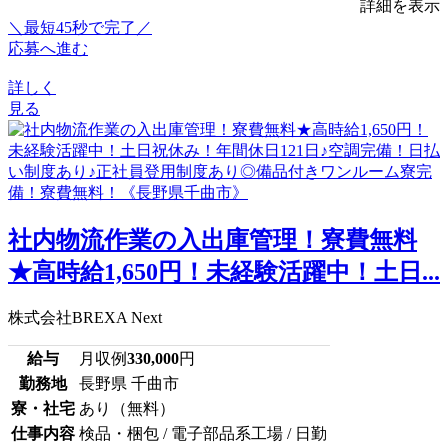
詳細を表示
＼最短45秒で完了／
応募へ進む
詳しく
見る
社内物流作業の入出庫管理！寮費無料
★高時給1,650円！未経験活躍中！土日...
株式会社BREXA Next
給与
月収例
330,000
円
勤務地
長野県 千曲市
寮・社宅
あり（無料）
仕事内容
検品・梱包 / 電子部品系工場 / 日勤