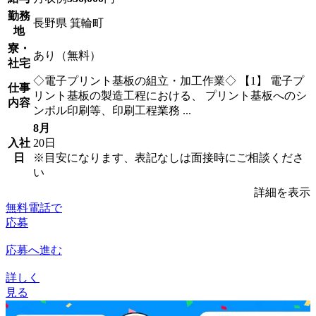
勤務
長野県 箕輪町
地
寮・
あり（無料）
社宅
◇電子プリント基板の組立・加工作業◇ 【1】 電子プ
仕事
リント基板の製造工程における、 プリント基板へのシ
内容
ンボル印刷等、印刷工程業務 ...
8月
入社
20日
日
※目安になります、表記なしは面接時にご相談くださ
い
詳細を表示
無料電話で
応募
応募へ進む
詳しく
見る