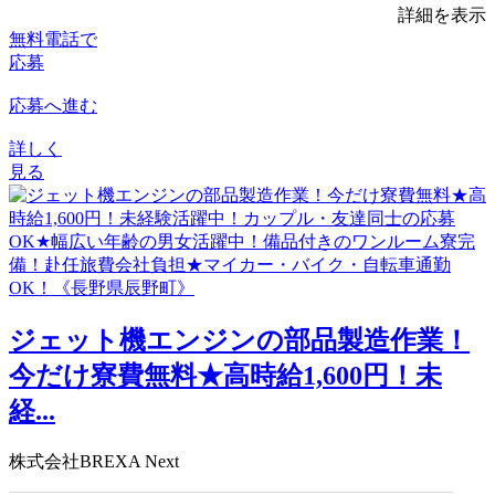
詳細を表示
無料電話で
応募
応募へ進む
詳しく
見る
ジェット機エンジンの部品製造作業！
今だけ寮費無料★高時給1,600円！未
経...
株式会社BREXA Next