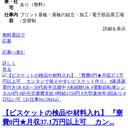
寮・社
あり（無料）
宅
仕事内
プリント基板・基板の組立・加工 / 電子部品系工場
容
/ 交替制
詳細を表示
無料電話で
応募
応募へ進む
詳しく
見る
【ビスケットの検品や材料入れ】 『寮
費0円★月収37.1万円以上可 カン...