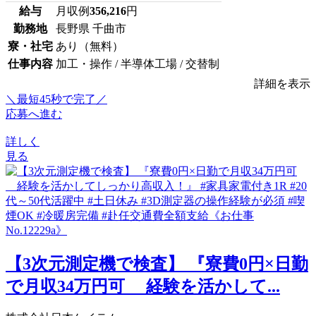
給与
月収例
356,216
円
勤務地
長野県 千曲市
寮・社宅
あり（無料）
仕事内容
加工・操作 / 半導体工場 / 交替制
詳細を表示
＼最短45秒で完了／
応募へ進む
詳しく
見る
【3次元測定機で検査】 『寮費0円×日勤
で月収34万円可 経験を活かして...