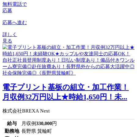
無料電話で
応募
応募へ進む
詳しく
見る
電子プリント基板の組立・加工作業！
月収例32万円以上★時給1,650円！未...
株式会社BREXA Next
給与
月収例
330,000
円
勤務地
長野県 箕輪町