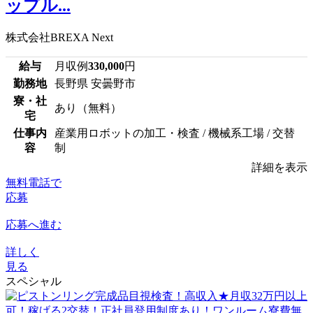
ップル...
株式会社BREXA Next
給与
月収例
330,000
円
勤務地
長野県 安曇野市
寮・社
あり（無料）
宅
仕事内
産業用ロボットの加工・検査 / 機械系工場 / 交替
容
制
詳細を表示
無料電話で
応募
応募へ進む
詳しく
見る
スペシャル