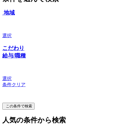
地域
選択
こだわり
給与/職種
選択
条件クリア
この条件で検索
人気の条件から検索