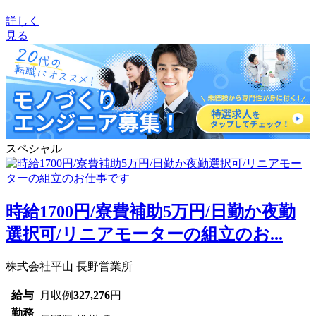
詳しく
見る
スペシャル
時給1700円/寮費補助5万円/日勤か夜勤
選択可/リニアモーターの組立のお...
株式会社平山 長野営業所
給与
月収例
327,276
円
勤務