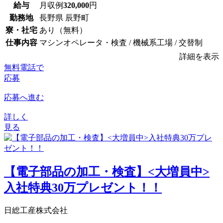
給与
月収例
320,000
円
勤務地
長野県 辰野町
寮・社宅
あり（無料）
仕事内容
マシンオペレータ・検査 / 機械系工場 / 交替制
詳細を表示
無料電話で
応募
応募へ進む
詳しく
見る
【電子部品の加工・検査】<大増員中>
入社特典30万プレゼント！！
日総工産株式会社