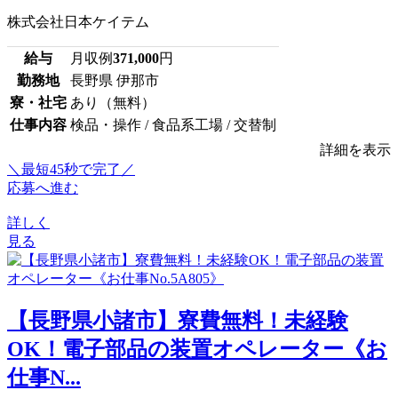
株式会社日本ケイテム
給与
月収例
371,000
円
勤務地
長野県 伊那市
寮・社宅
あり（無料）
仕事内容
検品・操作 / 食品系工場 / 交替制
詳細を表示
＼最短45秒で完了／
応募へ進む
詳しく
見る
【長野県小諸市】寮費無料！未経験
OK！電子部品の装置オペレーター《お
仕事N...