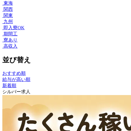
東海
関西
関東
九州
即入寮OK
期間工
寮あり
高収入
並び替え
おすすめ順
給与が高い順
新着順
シルバー求人