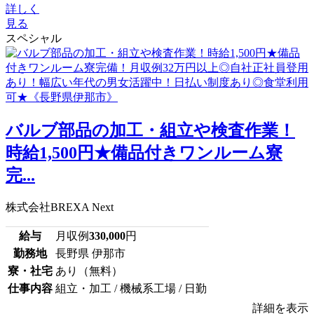
詳しく
見る
スペシャル
バルブ部品の加工・組立や検査作業！
時給1,500円★備品付きワンルーム寮
完...
株式会社BREXA Next
給与
月収例
330,000
円
勤務地
長野県 伊那市
寮・社宅
あり（無料）
仕事内容
組立・加工 / 機械系工場 / 日勤
詳細を表示