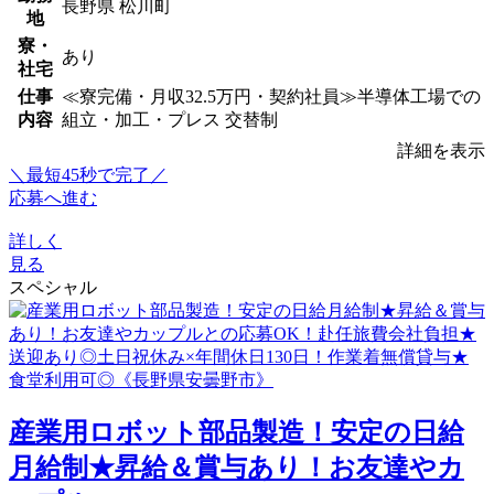
長野県 松川町
地
寮・
あり
社宅
仕事
≪寮完備・月収32.5万円・契約社員≫半導体工場での
内容
組立・加工・プレス 交替制
詳細を表示
＼最短45秒で完了／
応募へ進む
詳しく
見る
スペシャル
産業用ロボット部品製造！安定の日給
月給制★昇給＆賞与あり！お友達やカ