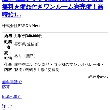
無料★備品付きワンルーム寮完備！高
時給1...
株式会社BREXA Next
給与
月収例
340,000
円
勤務
長野県 箕輪町
地
寮・
あり（無料）
社宅
仕事
航空機エンジン部品・航空機のマシンオペレータ・
内容
製造 / 機械系工場 / 交替制
詳細を表示
無料電話で
応募
応募へ進む
詳しく