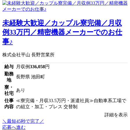
未経験大歓迎／カップル寮完備／月収
例33万円／精密機器メーカーでのお仕
事♪
株式会社平山 長野営業所
給与
月収例
336,058
円
勤務
長野県 池田町
地
寮・
あり
社宅
仕事
≪寮完備・月収33.5万円・派遣社員≫自動車系工場で
内容
の組立・加工・プレス 交替制
詳細を表示
＼最短45秒で完了／
応募へ進む