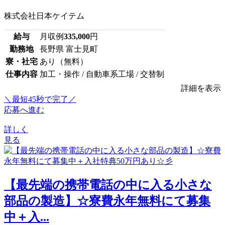
株式会社日本ケイテム
給与
月収例
335,000
円
勤務地
長野県 富士見町
寮・社宅
あり（無料）
仕事内容
加工・操作 / 自動車系工場 / 交替制
詳細を表示
＼最短45秒で完了／
応募へ進む
詳しく
見る
【最先端の携帯電話の中に入る小さな
部品の製造】☆寮費永年無料にて募集
中＋入...