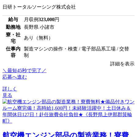
日研トータルソーシング株式会社
給与
月収例
323,000
円
勤務地
長野県 小諸市
寮・社
あり（無料）
宅
仕事内
製造マシンの操作・検査 / 電子部品系工場 / 交替
容
制
詳細を表示
＼最短45秒で完了／
応募へ進む
詳しく
見る
航空機エンジン部品の製造業務！寮費