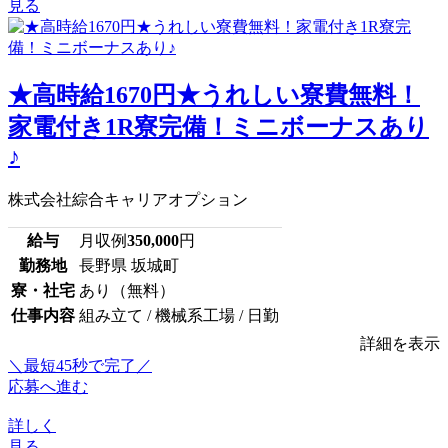
見る
★高時給1670円★うれしい寮費無料！
家電付き1R寮完備！ミニボーナスあり
♪
株式会社綜合キャリアオプション
給与
月収例
350,000
円
勤務地
長野県 坂城町
寮・社宅
あり（無料）
仕事内容
組み立て / 機械系工場 / 日勤
詳細を表示
＼最短45秒で完了／
応募へ進む
詳しく
見る