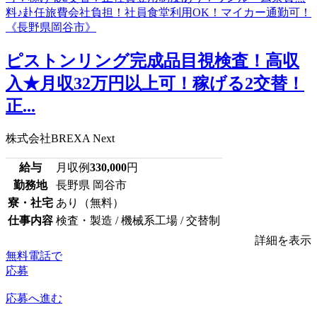
ピストンリング完成品目視検査！高収
入★月収32万円以上可！稼げる2交替！
正...
株式会社BREXA Next
給与
月収例
330,000
円
勤務地
長野県 岡谷市
寮・社宅
あり（無料）
仕事内容
検査・製造 / 機械系工場 / 交替制
詳細を表示
無料電話で
応募
応募へ進む