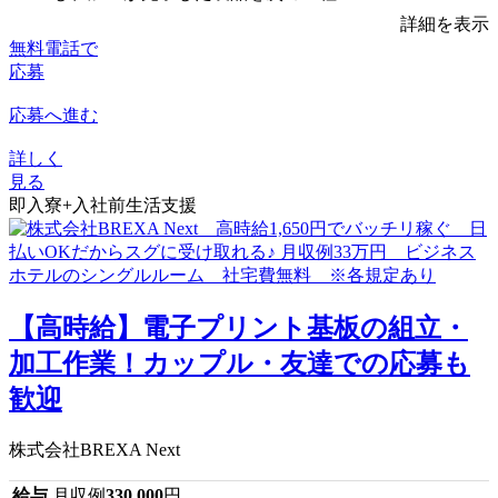
詳細を表示
無料電話で
応募
応募へ進む
詳しく
見る
即入寮+入社前生活支援
【高時給】電子プリント基板の組立・
加工作業！カップル・友達での応募も
歓迎
株式会社BREXA Next
給与
月収例
330,000
円