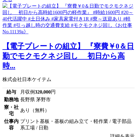
【電子プレートの組立】 『寮費￥0＆日
勤でモクモクネジ回し 初日から高
時...
株式会社日本ケイテム
給与
月収例
320,000
円
勤務地
長野県 茅野市
寮・社
あり（無料）
宅
仕事内
プリント基板・基板の組み立て・軽作業 / 電子部品
容
系工場 / 日勤
詳細を表示