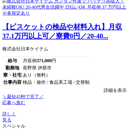
【ビスケットの検品や材料入れ】月収
37.1万円以上可／寮費0円／20-40...
株式会社日本ケイテム
給与
月収例
371,000
円
勤務地
長野県 伊那市
寮・社宅
あり（無料）
仕事内容
検品・操作 / 食品系工場 / 交替制
詳細を表示
＼最短45秒で完了／
応募へ進む
詳しく
見る
スペシャル