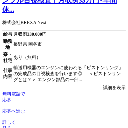
ンプル目視検査｜月収例33万円×年間
休...
株式会社BREXA Next
給与
月収例
330,000
円
勤務
長野県 岡谷市
地
寮・
あり（無料）
社宅
輸送用機器のエンジンに使われる「ピストンリング」
仕事
の完成品の目視検査を行います◎ ＜ピストンリン
内容
グとは？＞ エンジン部品の一部...
詳細を表示
無料電話で
応募
応募へ進む
詳しく