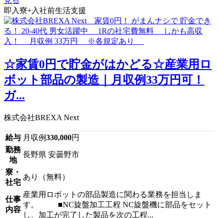
見る
即入寮+入社前生活支援
☆家賃0円で貯金がはかどる☆産業用ロ
ボット部品の製造｜月収例33万円可！
ガ...
株式会社BREXA Next
給与
月収例
330,000
円
勤務
長野県 安曇野市
地
寮・
あり（無料）
社宅
産業用ロボットの部品製造に関わる業務を担当しま
仕事
す。 ■NC旋盤加工工程 NC旋盤機に部品をセット
内容
し、加工が完了した製品を次の工程...