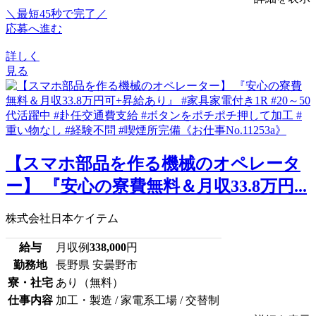
＼最短45秒で完了／
応募へ進む
詳しく
見る
【スマホ部品を作る機械のオペレータ
ー】 『安心の寮費無料＆月収33.8万円...
株式会社日本ケイテム
給与
月収例
338,000
円
勤務地
長野県 安曇野市
寮・社宅
あり（無料）
仕事内容
加工・製造 / 家電系工場 / 交替制