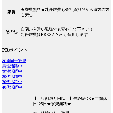
★寮費無料★赴任旅費も会社負担だから遠方の方
家賃
も安心！
自宅から遠い職場でも安心して下さい！
その他
赴任旅費はBREXA Nextが負担します！
PRポイント
友達同士歓迎
男性活躍中
女性活躍中
20代活躍中
30代活躍中
40代活躍中
【月収例29万円以上】未経験OK★年間休
日125日★寮費無料★