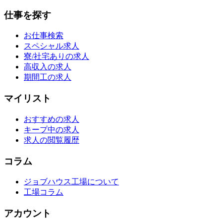
仕事を探す
お仕事検索
スペシャル求人
寮/社宅ありの求人
高収入の求人
期間工の求人
マイリスト
おすすめの求人
キープ中の求人
求人の閲覧履歴
コラム
ジョブハウス工場について
工場コラム
アカウント