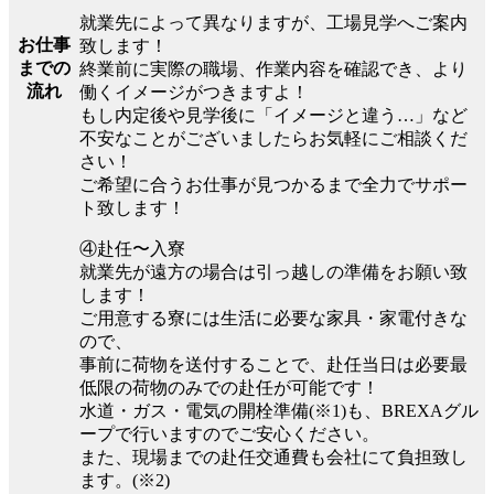
就業先によって異なりますが、工場見学へご案内
お仕事
致します！
までの
終業前に実際の職場、作業内容を確認でき、より
流れ
働くイメージがつきますよ！
もし内定後や見学後に「イメージと違う…」など
不安なことがございましたらお気軽にご相談くだ
さい！
ご希望に合うお仕事が見つかるまで全力でサポー
ト致します！
④赴任〜入寮
就業先が遠方の場合は引っ越しの準備をお願い致
します！
ご用意する寮には生活に必要な家具・家電付きな
ので、
事前に荷物を送付することで、赴任当日は必要最
低限の荷物のみでの赴任が可能です！
水道・ガス・電気の開栓準備(※1)も、BREXAグル
ープで行いますのでご安心ください。
また、現場までの赴任交通費も会社にて負担致し
ます。(※2)