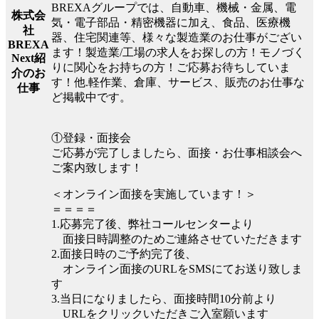
BREXAグループでは、自動車、機械・金属、電
株式会
気・電子部品・精密機器に加え、食品、医療機
社
器、住宅関連等、様々な製造業のお仕事がござい
BREXA
ます！製造業/工場の求人をお探しの方！モノづく
Next紹
りに関心をお持ちの方！ご応募お待ちしていま
介のお
す！他.軽作業、倉庫、サービス、販売のお仕事な
仕事
ど掲載中です。
①登録・面接会
ご応募が完了しましたら、面接・お仕事相談会へ
ご案内致します！
＜オンライン面接を実施しています！＞
＝＝＝＝
1.応募完了後、弊社コールセンターより
面接日時調整のためご連絡させていただきます
2.面接日時のご予約完了後、
オンライン面接のURLをSMSにてお送り致しま
す
3.当日になりましたら、面接時間10分前より
URLをクリックいただきご入室願います