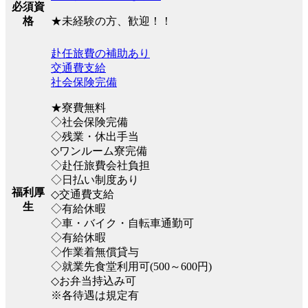
必須資
★未経験の方、歓迎！！
格
赴任旅費の補助あり
交通費支給
社会保険完備
★寮費無料
◇社会保険完備
◇残業・休出手当
◇ワンルーム寮完備
◇赴任旅費会社負担
◇日払い制度あり
福利厚
◇交通費支給
生
◇有給休暇
◇車・バイク・自転車通勤可
◇有給休暇
◇作業着無償貸与
◇就業先食堂利用可(500～600円)
◇お弁当持込み可
※各待遇は規定有