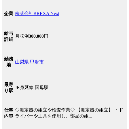
株式会社BREXA Next
企業
給与
月収例
300,000
円
詳細
勤務
山梨県
甲府市
地
最寄
JR身延線 国母駅
り駅
◇測定器の組立や検査作業◇ 【測定器の組立】 ・ド
仕事
ライバーや工具を使用し、部品の組...
内容