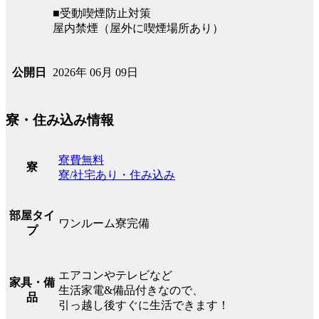
■受動喫煙防止対策
屋内禁煙（屋外に喫煙場所あり）
2026年 06月 09日
公開日
寮・住み込み情報
寮費無料
寮
寮/社宅あり・住み込み
部屋タイ
ワンルーム寮完備
プ
エアコンやテレビなど
家具・備
生活家電&備品付きなので、
品
引っ越し後すぐに生活できます！