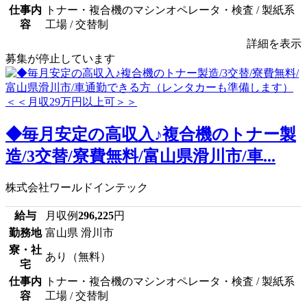
仕事内
トナー・複合機のマシンオペレータ・検査 / 製紙系
容
工場 / 交替制
詳細を表示
募集が停止しています
◆毎月安定の高収入♪複合機のトナー製
造/3交替/寮費無料/富山県滑川市/車...
株式会社ワールドインテック
給与
月収例
296,225
円
勤務地
富山県 滑川市
寮・社
あり（無料）
宅
仕事内
トナー・複合機のマシンオペレータ・検査 / 製紙系
容
工場 / 交替制