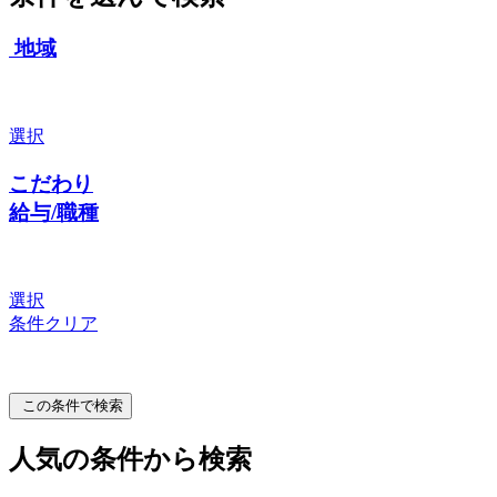
地域
選択
こだわり
給与/職種
選択
条件クリア
この条件で検索
人気の条件から検索