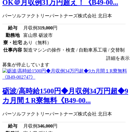
OK＠月収例31万円超え！《B49-00...
パーソルファクトリーパートナーズ株式会社 北日本
給与
月収例
319,000
円
勤務地
富山県 砺波市
寮・社宅
あり（無料）
仕事内容
製造マシンの操作・検査 / 自動車系工場 / 交替制
詳細を表示
募集が停止しています
砺波/高時給1500円◆月収例34万円超◆9
カ月間１R寮無料《B49-00...
パーソルファクトリーパートナーズ株式会社 北日本
給与
月収例
346,000
円