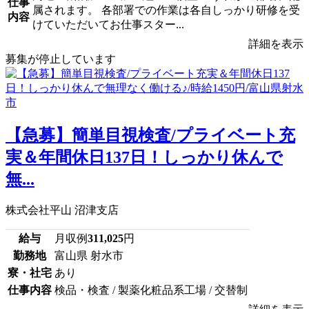
仕事
属されます。 各部署での作業は各自しっかり研修を受
内容
けていただいてお仕事スター...
詳細を表示
募集が停止しています
【急募】簡単目視検査/プライベート充
実＆年間休日137日！しっかり休んで
無...
株式会社平山 沼津支店
給与
月収例
311,025
円
勤務地
富山県 射水市
寮・社宅
あり
仕事内容
検品・検査 / 製薬化粧品系工場 / 交替制