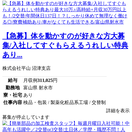
【急募】体を動かすのが好きな方大募
集/入社してすぐもらえるうれしい特典
あり...
株式会社平山 沼津支店
給与
月収例
311,025
円
勤務地
富山県 射水市
寮・社宅
あり
仕事内容
検品・包装 / 製薬化粧品系工場 / 交替制
詳細を表示
募集が停止しています