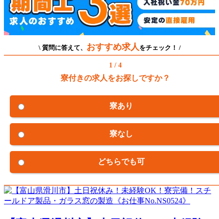
おすすめ求人
\ 質問に答えて、
をチェック！ /
1 / 4
寮付きの求人をお探しですか？
寮あり
寮なし
どちらでも可