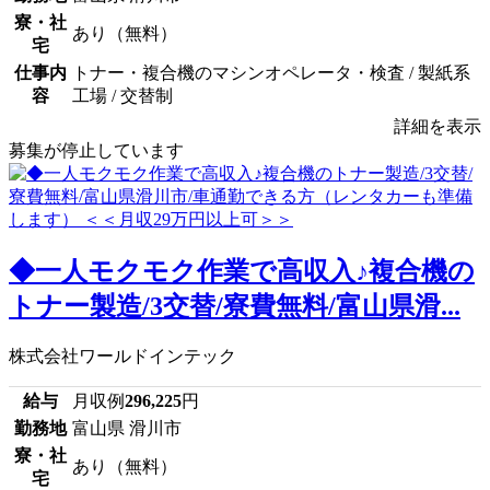
寮・社
あり（無料）
宅
仕事内
トナー・複合機のマシンオペレータ・検査 / 製紙系
容
工場 / 交替制
詳細を表示
募集が停止しています
◆一人モクモク作業で高収入♪複合機の
トナー製造/3交替/寮費無料/富山県滑...
株式会社ワールドインテック
給与
月収例
296,225
円
勤務地
富山県 滑川市
寮・社
あり（無料）
宅