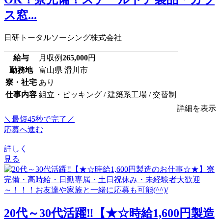
ス窓...
日研トータルソーシング株式会社
給与
月収例
265,000
円
勤務地
富山県 滑川市
寮・社宅
あり
仕事内容
組立・ピッキング / 建築系工場 / 交替制
詳細を表示
＼最短45秒で完了／
応募へ進む
詳しく
見る
20代～30代活躍‼【★☆時給1,600円製造