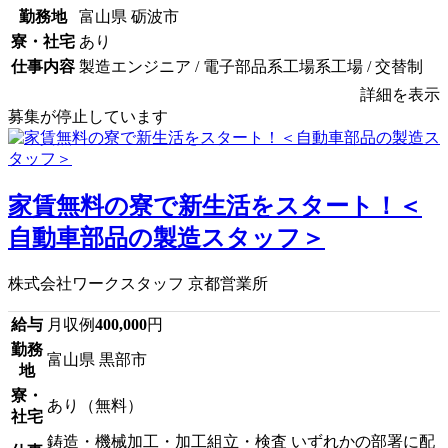
勤務地
富山県 砺波市
寮・社宅
あり
仕事内容
製造エンジニア / 電子部品系工場系工場 / 交替制
詳細を表示
募集が停止しています
家賃無料の寮で新生活をスタート！＜
自動車部品の製造スタッフ＞
株式会社ワークスタッフ 京都営業所
給与
月収例
400,000
円
勤務
富山県 黒部市
地
寮・
あり（無料）
社宅
鋳造・機械加工・加工組立・検査 いずれかの部署に配