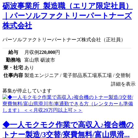
砺波事業所_製造職（エリア限定社員）
｜パーソルファクトリーパートナーズ
株式会社
パーソルファクトリーパートナーズ株式会社（正社員）
給与
月収例
220,000
円
勤務地
富山県 砺波市
寮・社宅
あり
仕事内容
製造エンジニア / 電子部品系工場系工場 / 交替制
詳細を表示
募集が停止しています
◆一人モクモク作業で高収入♪複合機の
トナー製造/3交替/寮費無料/富山県滑...