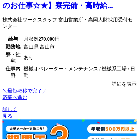
のお仕事☆★】寮完備・高時給...
株式会社ワークスタッフ 富山営業所・高岡人財採用受付セ
ンター
給与
月収例
270,000
円
勤務地
富山県 富山市
寮・社
あり
宅
仕事内
機械オペレーター・メンテナンス / 機械系工場 / 日
容
勤
詳細を表示
＼最短45秒で完了／
応募へ進む
詳しく
見る