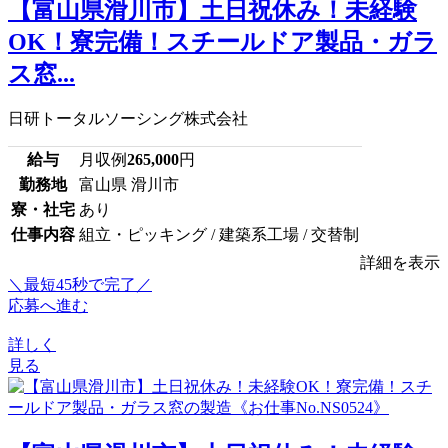
【富山県滑川市】土日祝休み！未経験
OK！寮完備！スチールドア製品・ガラ
ス窓...
日研トータルソーシング株式会社
給与
月収例
265,000
円
勤務地
富山県 滑川市
寮・社宅
あり
仕事内容
組立・ピッキング / 建築系工場 / 交替制
詳細を表示
＼最短45秒で完了／
応募へ進む
詳しく
見る