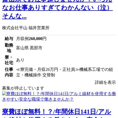
なお仕事ありすぎてわかんない（泣）
そんな...
株式会社平山 福井営業所
給与
月収例
260,000
円
勤務
富山県 黒部市
地
寮・
あり
社宅
仕事
≪寮完備・月収26万円・正社員≫機械系工場での組
内容
立・機械操作 交替制
詳細を表示
募集が停止しています
寮費ほぼ無料！？/年間休日141日/アル