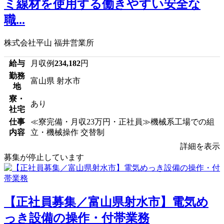
ミ線材を使用する働きやすい安全な
職...
株式会社平山 福井営業所
給与
月収例
234,182
円
勤務
富山県 射水市
地
寮・
あり
社宅
仕事
≪寮完備・月収23万円・正社員≫機械系工場での組
内容
立・機械操作 交替制
詳細を表示
募集が停止しています
【正社員募集／富山県射水市】電気め
っき設備の操作・付帯業務