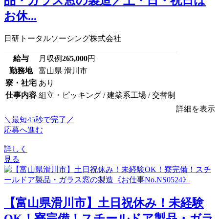
品・ガラス窓の製造／土・日・祝日は
お休...
日研トータルソーシング株式会社
給与
月収例
265,000
円
勤務地
富山県 滑川市
寮・社宅
あり
仕事内容
組立・ピッキング / 建築系工場 / 交替制
詳細を表示
＼最短45秒で完了／
応募へ進む
詳しく
見る
【富山県滑川市】土日祝休み！未経験
OK！寮完備！スチールドア製品・ガラ