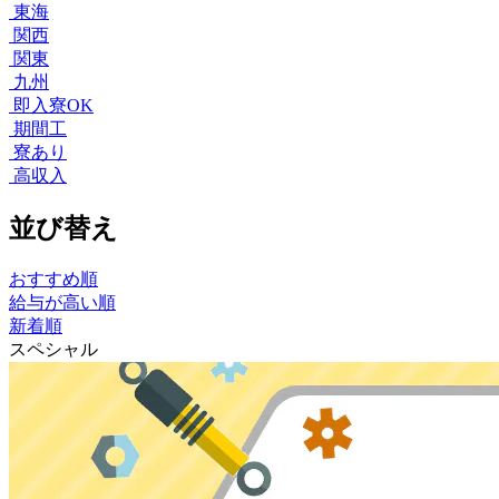
東海
関西
関東
九州
即入寮OK
期間工
寮あり
高収入
並び替え
おすすめ順
給与が高い順
新着順
スペシャル