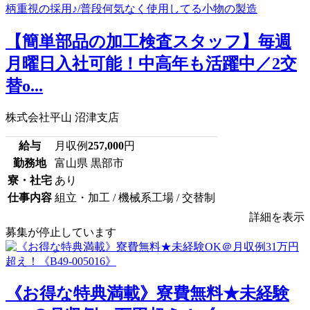
【簡単部品の加工検査スタッフ】毎週
月曜日入社可能！中高年も活躍中／2交
替o...
株式会社平山 沼津支店
給与
月収例
257,000
円
勤務地
富山県 黒部市
寮・社宅
あり
仕事内容
組立・加工 / 機械系工場 / 交替制
詳細を表示
募集が停止しています
《お得な特典満載》寮費無料★未経験