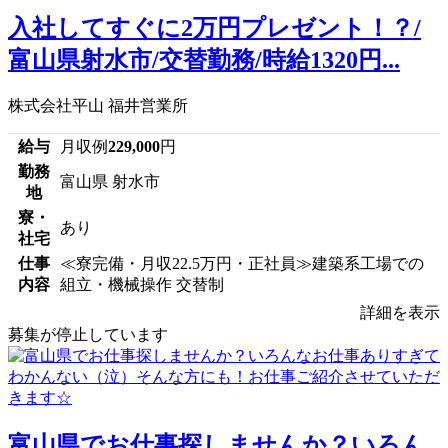
入社してすぐに2万円プレゼント！？/
富山県射水市/交替勤務/時給1320円...
株式会社平山 福井営業所
給与
月収例
229,000
円
勤務
富山県 射水市
地
寮・
あり
社宅
仕事
≪寮完備・月収22.5万円・正社員≫建築系工場での
内容
組立・機械操作 交替制
詳細を表示
募集が停止しています
富山県でお仕事探しませんか？いろん