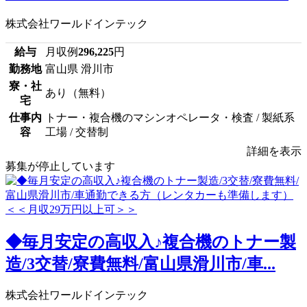
株式会社ワールドインテック
給与
月収例
296,225
円
勤務地
富山県 滑川市
寮・社
あり（無料）
宅
仕事内
トナー・複合機のマシンオペレータ・検査 / 製紙系
容
工場 / 交替制
詳細を表示
募集が停止しています
◆毎月安定の高収入♪複合機のトナー製
造/3交替/寮費無料/富山県滑川市/車...
株式会社ワールドインテック