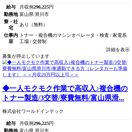
給与
月収例
296,225
円
勤務地
富山県 滑川市
寮・社
あり（無料）
宅
仕事内
トナー・複合機のマシンオペレータ・検査 / 家電系
容
工場 / 交替制
詳細を表示
募集が停止しています
◆一人モクモク作業で高収入♪複合機の
トナー製造/3交替/寮費無料/富山県滑...
株式会社ワールドインテック
給与
月収例
296,225
円
勤務地
富山県 滑川市