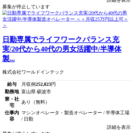
詳細を表示
募集が停止しています
日勤専属でライフワークバランス充
実/20代から40代の男女活躍中/半導体
製...
株式会社ワールドインテック
給与
月収例
252,823
円
勤務地
富山県 砺波市
寮・社
あり（無料）
宅
仕事内
マシンオペレータ・製造オペレーター / 半導体工場
容
/ 日勤
詳細を表示