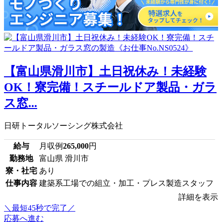
【富山県滑川市】土日祝休み！未経験
OK！寮完備！スチールドア製品・ガラ
ス窓...
日研トータルソーシング株式会社
給与
月収例
265,000
円
勤務地
富山県 滑川市
寮・社宅
あり
仕事内容
建築系工場での組立・加工・プレス製造スタッフ
詳細を表示
＼最短45秒で完了／
応募へ進む