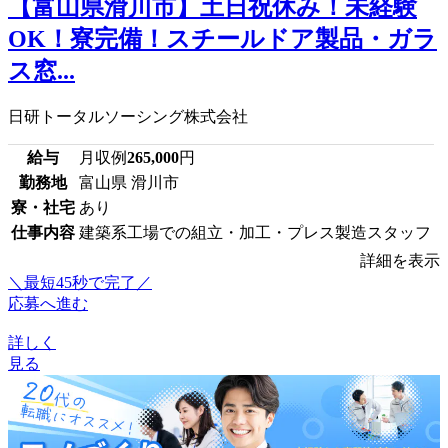
【富山県滑川市】土日祝休み！未経験
OK！寮完備！スチールドア製品・ガラ
ス窓...
日研トータルソーシング株式会社
給与
月収例
265,000
円
勤務地
富山県 滑川市
寮・社宅
あり
仕事内容
建築系工場での組立・加工・プレス製造スタッフ
詳細を表示
＼最短45秒で完了／
応募へ進む
詳しく
見る