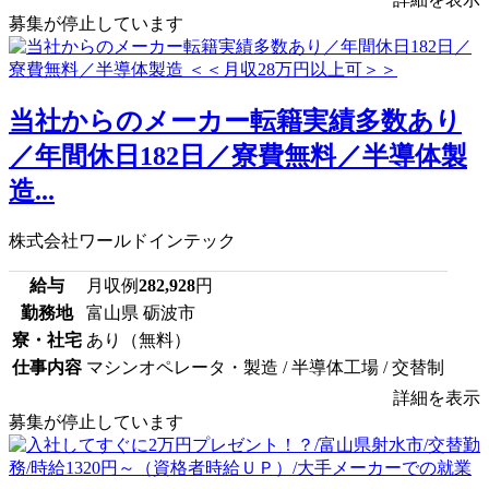
募集が停止しています
当社からのメーカー転籍実績多数あり
／年間休日182日／寮費無料／半導体製
造...
株式会社ワールドインテック
給与
月収例
282,928
円
勤務地
富山県 砺波市
寮・社宅
あり（無料）
仕事内容
マシンオペレータ・製造 / 半導体工場 / 交替制
詳細を表示
募集が停止しています