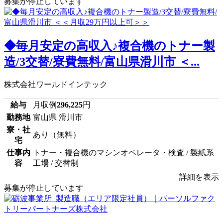
募集が停止しています
◆毎月安定の高収入♪複合機のトナー製
造/3交替/寮費無料/富山県滑川市 ＜...
株式会社ワールドインテック
給与
月収例
296,225
円
勤務地
富山県 滑川市
寮・社
あり（無料）
宅
仕事内
トナー・複合機のマシンオペレータ・検査 / 製紙系
容
工場 / 交替制
詳細を表示
募集が停止しています