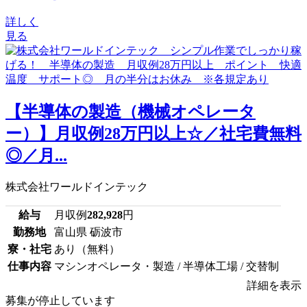
詳しく
見る
【半導体の製造（機械オペレータ
ー）】月収例28万円以上☆／社宅費無料
◎／月...
株式会社ワールドインテック
給与
月収例
282,928
円
勤務地
富山県 砺波市
寮・社宅
あり（無料）
仕事内容
マシンオペレータ・製造 / 半導体工場 / 交替制
詳細を表示
募集が停止しています