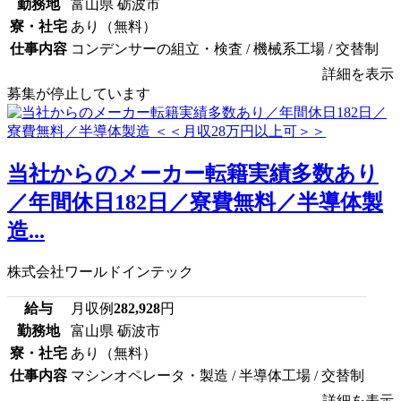
勤務地
富山県 砺波市
寮・社宅
あり（無料）
仕事内容
コンデンサーの組立・検査 / 機械系工場 / 交替制
詳細を表示
募集が停止しています
当社からのメーカー転籍実績多数あり
／年間休日182日／寮費無料／半導体製
造...
株式会社ワールドインテック
給与
月収例
282,928
円
勤務地
富山県 砺波市
寮・社宅
あり（無料）
仕事内容
マシンオペレータ・製造 / 半導体工場 / 交替制
詳細を表示