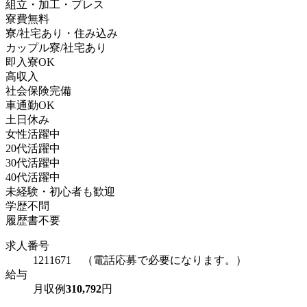
組立・加工・プレス
寮費無料
寮/社宅あり・住み込み
カップル寮/社宅あり
即入寮OK
高収入
社会保険完備
車通勤OK
土日休み
女性活躍中
20代活躍中
30代活躍中
40代活躍中
未経験・初心者も歓迎
学歴不問
履歴書不要
求人番号
1211671 （電話応募で必要になります。）
給与
月収例
310,792
円