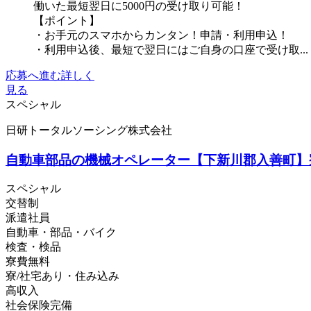
働いた最短翌日に5000円の受け取り可能！
【ポイント】
・お手元のスマホからカンタン！申請・利用申込！
・利用申込後、最短で翌日にはご自身の口座で受け取...
応募へ進む
詳しく
見る
スペシャル
日研トータルソーシング株式会社
自動車部品の機械オペレーター【下新川郡入善町】
スペシャル
交替制
派遣社員
自動車・部品・バイク
検査・検品
寮費無料
寮/社宅あり・住み込み
高収入
社会保険完備