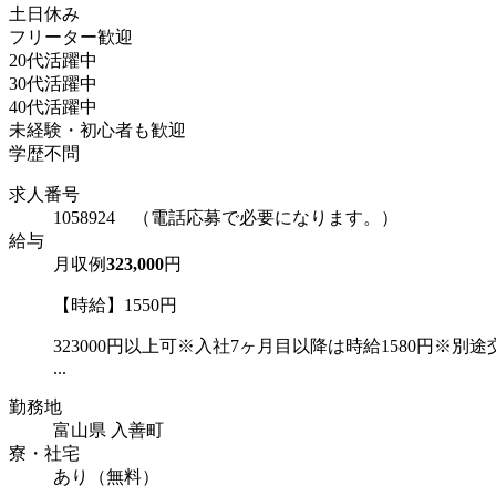
土日休み
フリーター歓迎
20代活躍中
30代活躍中
40代活躍中
未経験・初心者も歓迎
学歴不問
求人番号
1058924 （電話応募で必要になります。）
給与
月収例
323,000
円
【時給】1550円
323000円以上可※入社7ヶ月目以降は時給1580円※別
...
勤務地
富山県 入善町
寮・社宅
あり（無料）