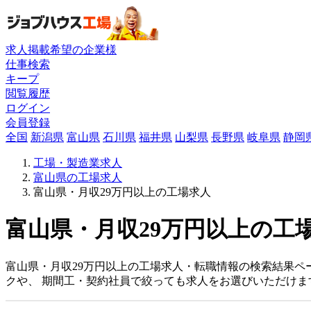
求人掲載希望の企業様
仕事検索
キープ
閲覧履歴
ログイン
会員登録
全国
新潟県
富山県
石川県
福井県
山梨県
長野県
岐阜県
静岡
工場・製造業求人
富山県の工場求人
富山県・月収29万円以上の工場求人
富山県・月収29万円以上の工場
富山県・月収29万円以上の工場求人・転職情報の検索結果ペ
クや、 期間工・契約社員で絞っても求人をお選びいただけま