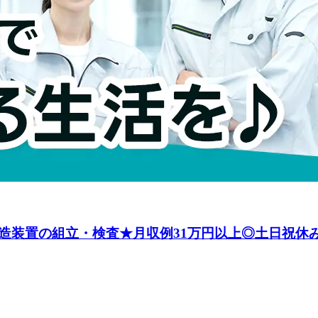
置の組立・検査★月収例31万円以上◎土日祝休みJcru