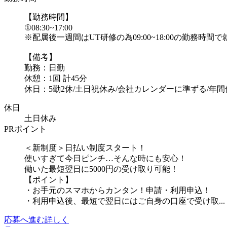
【勤務時間】
①08:30~17:00
※配属後一週間はUT研修の為09:00~18:00の勤務時間
【備考】
勤務：日勤
休憩：1回 計45分
休日：5勤2休/土日祝休み/会社カレンダーに準ずる/年間休日1
休日
土日休み
PRポイント
＜新制度＞日払い制度スタート！
使いすぎて今日ピンチ…そんな時にも安心！
働いた最短翌日に5000円の受け取り可能！
【ポイント】
・お手元のスマホからカンタン！申請・利用申込！
・利用申込後、最短で翌日にはご自身の口座で受け取...
応募へ進む
詳しく