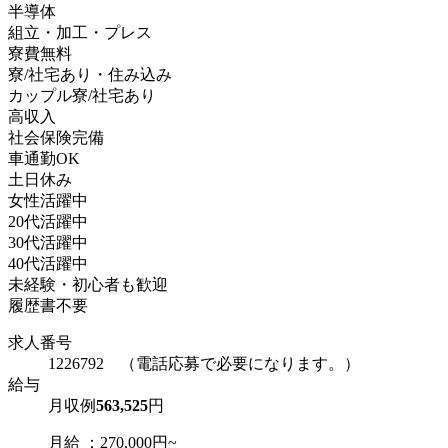
半導体
組立・加工・プレス
寮費無料
寮/社宅あり・住み込み
カップル寮/社宅あり
高収入
社会保険完備
車通勤OK
土日休み
女性活躍中
20代活躍中
30代活躍中
40代活躍中
未経験・初心者も歓迎
履歴書不要
求人番号
1226792 （電話応募で必要になります。）
給与
月収例
563,525
円
月給 ：270,000円~