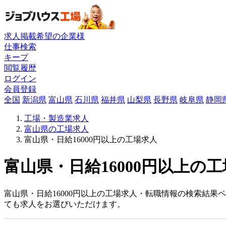
求人掲載希望の企業様
仕事検索
キープ
閲覧履歴
ログイン
会員登録
全国
新潟県
富山県
石川県
福井県
山梨県
長野県
岐阜県
静岡
工場・製造業求人
富山県の工場求人
富山県・日給16000円以上の工場求人
富山県・日給16000円以上の工
富山県・日給16000円以上の工場求人・転職情報の検索結果
ても求人をお選びいただけます。