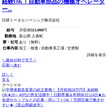
経験OK！自動車部品の機械オペレータ
ー...
日研トータルソーシング株式会社
給与
月収例
321,000
円
勤務地
富山県 入善町
寮・社宅
あり（無料）
仕事内容
加工・検査 / 自動車系工場 / 交替制
詳細を表示
＼最短45秒で完了／
応募へ進む
詳しく
見る
スペシャル