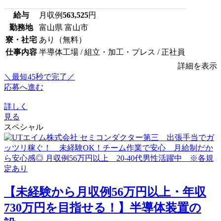
給与
月収例
563,525
円
勤務地
富山県 富山市
寮・社宅
あり（無料）
仕事内容
半導体工場 / 組立・加工・プレス / 正社員
詳細を表示
＼最短45秒で完了／
応募へ進む
詳しく
見る
スペシャル
【未経験から月収例56万円以上・年収
730万円を目指せる！】半導体装置の