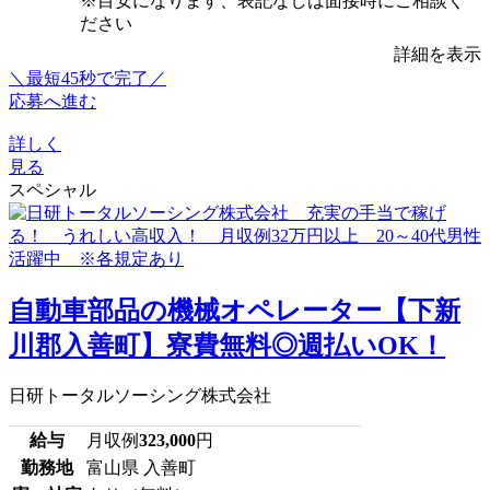
※目安になります、表記なしは面接時にご相談く
ださい
詳細を表示
＼最短45秒で完了／
応募へ進む
詳しく
見る
スペシャル
自動車部品の機械オペレーター【下新
川郡入善町】寮費無料◎週払いOK！
日研トータルソーシング株式会社
給与
月収例
323,000
円
勤務地
富山県 入善町