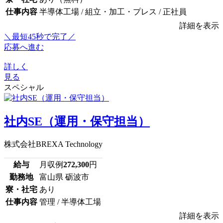
仕事内容
半導体工場 / 組立・加工・プレス / 正社員
詳細を表示
＼最短45秒で完了／
応募へ進む
詳しく
見る
スペシャル
社内SE（運用・保守担当）
株式会社BREXA Technology
給与
月収例
272,300
円
勤務地
富山県 砺波市
寮・社宅
あり
仕事内容
管理 / 半導体工場
詳細を表示