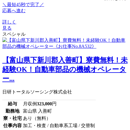
＼最短45秒で完了／
応募へ進む
詳しく
見る
スペシャル
【富山県下新川郡入善町】寮費無料！未
経験OK！自動車部品の機械オペレータ
ー...
日研トータルソーシング株式会社
給与
月収例
323,000
円
勤務地
富山県 入善町
寮・社宅
あり（無料）
仕事内容
加工・検査 / 自動車系工場 / 交替制