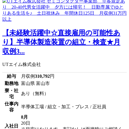
【未経験活躍中☆直接雇用の可能性あ
り】半導体製造装置の組立・検査★月
収例3...
UTエイム株式会社
給与
月収例
310,792
円
勤務地
富山県 富山市
寮・社
あり（無料）
宅
仕事内
半導体工場 / 組立・加工・プレス / 正社員
容
8月
20日
入社日