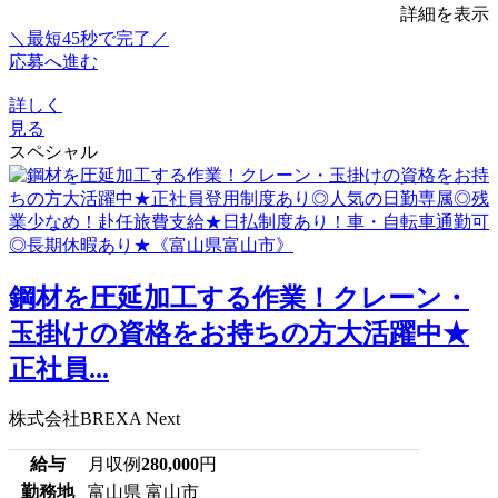
詳細を表示
＼最短45秒で完了／
応募へ進む
詳しく
見る
スペシャル
鋼材を圧延加工する作業！クレーン・
玉掛けの資格をお持ちの方大活躍中★
正社員...
株式会社BREXA Next
給与
月収例
280,000
円
勤務地
富山県 富山市