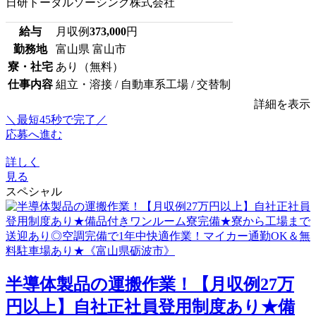
日研トータルソーシング株式会社
給与
月収例
373,000
円
勤務地
富山県 富山市
寮・社宅
あり（無料）
仕事内容
組立・溶接 / 自動車系工場 / 交替制
詳細を表示
＼最短45秒で完了／
応募へ進む
詳しく
見る
スペシャル
半導体製品の運搬作業！【月収例27万
円以上】自社正社員登用制度あり★備