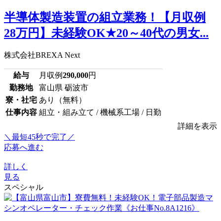
半導体製造装置の組立業務！【月収例
28万円】未経験OK★20～40代の男女...
株式会社BREXA Next
給与
月収例
290,000
円
勤務地
富山県 砺波市
寮・社宅
あり（無料）
仕事内容
組立・組み立て / 機械系工場 / 日勤
詳細を表示
＼最短45秒で完了／
応募へ進む
詳しく
見る
スペシャル