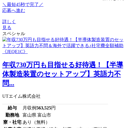
＼最短45秒で完了／
応募へ進む
詳しく
見る
スペシャル
年収730万円も目指せる好待遇！【半導
体製造装置のセットアップ】英語力不
問...
UTエイム株式会社
給与
月収例
563,525
円
勤務地
富山県 富山市
寮・社宅
あり（無料）