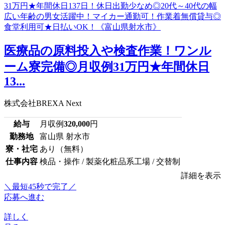
医療品の原料投入や検査作業！ワンル
ーム寮完備◎月収例31万円★年間休日
13...
株式会社BREXA Next
給与
月収例
320,000
円
勤務地
富山県 射水市
寮・社宅
あり（無料）
仕事内容
検品・操作 / 製薬化粧品系工場 / 交替制
詳細を表示
＼最短45秒で完了／
応募へ進む
詳しく