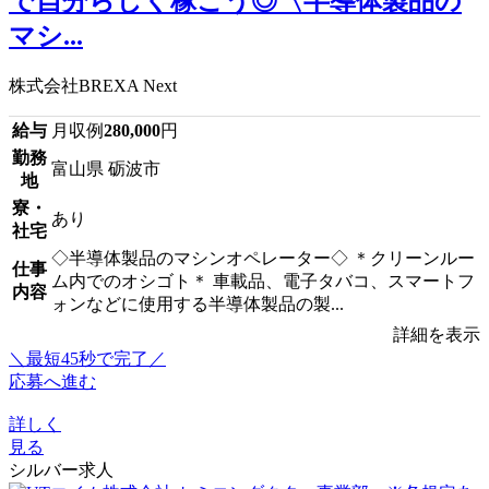
で自分らしく稼ごう◎〈半導体製品の
マシ...
株式会社BREXA Next
給与
月収例
280,000
円
勤務
富山県 砺波市
地
寮・
あり
社宅
◇半導体製品のマシンオペレーター◇ ＊クリーンルー
仕事
ム内でのオシゴト＊ 車載品、電子タバコ、スマートフ
内容
ォンなどに使用する半導体製品の製...
詳細を表示
＼最短45秒で完了／
応募へ進む
詳しく
見る
シルバー求人