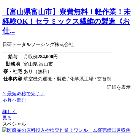
【富山県富山市】寮費無料！軽作業！未
経験OK！セラミックス繊維の製造《お
仕...
日研トータルソーシング株式会社
給与
月収例
284,000
円
勤務地
富山県 富山市
寮・社宅
あり（無料）
仕事内容
航空機の運搬・製造 / 化学系工場 / 交替制
詳細を表示
＼最短45秒で完了／
応募へ進む
詳しく
見る
スペシャル