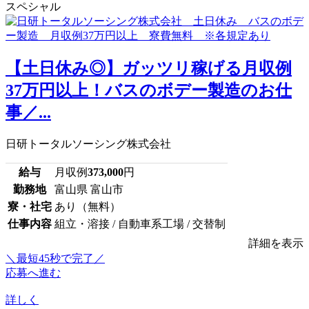
スペシャル
【土日休み◎】ガッツリ稼げる月収例
37万円以上！バスのボデー製造のお仕
事／...
日研トータルソーシング株式会社
給与
月収例
373,000
円
勤務地
富山県 富山市
寮・社宅
あり（無料）
仕事内容
組立・溶接 / 自動車系工場 / 交替制
詳細を表示
＼最短45秒で完了／
応募へ進む
詳しく