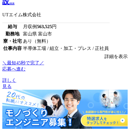
設...
UTエイム株式会社
給与
月収例
563,525
円
勤務地
富山県 富山市
寮・社宅
あり（無料）
仕事内容
半導体工場 / 組立・加工・プレス / 正社員
詳細を表示
＼最短45秒で完了／
応募へ進む
詳しく
見る