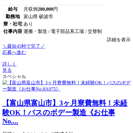
給与
月収例
280,000
円
勤務地
富山県 砺波市
寮・社宅
あり
仕事内容
運搬・製造 / 電子部品系工場 / 交替制
詳細を表示
＼最短45秒で完了／
応募へ進む
詳しく
見る
スペシャル
【富山県富山市】3ヶ月寮費無料！未経
験OK！バスのボデー製造《お仕事
No....