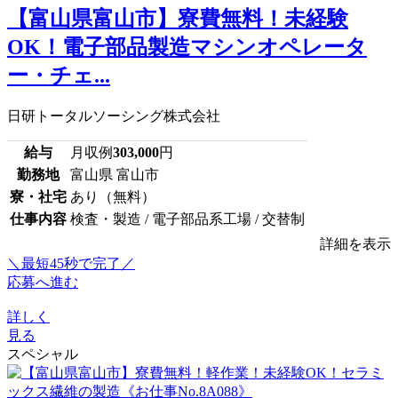
【富山県富山市】寮費無料！未経験
OK！電子部品製造マシンオペレータ
ー・チェ...
日研トータルソーシング株式会社
給与
月収例
303,000
円
勤務地
富山県 富山市
寮・社宅
あり（無料）
仕事内容
検査・製造 / 電子部品系工場 / 交替制
詳細を表示
＼最短45秒で完了／
応募へ進む
詳しく
見る
スペシャル