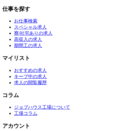
仕事を探す
お仕事検索
スペシャル求人
寮/社宅ありの求人
高収入の求人
期間工の求人
マイリスト
おすすめの求人
キープ中の求人
求人の閲覧履歴
コラム
ジョブハウス工場について
工場コラム
アカウント