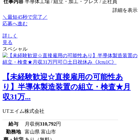
仕事内容
半導体工場 / 組立・加工・プレス / 正社員
詳細を表示
＼最短45秒で完了／
応募へ進む
詳しく
見る
スペシャル
【未経験歓迎☆直接雇用の可能性あ
り】半導体製造装置の組立・検査★月
収31万...
UTエイム株式会社
給与
月収例
310,792
円
勤務地
富山県 富山市
寮・社宅
あり（無料）