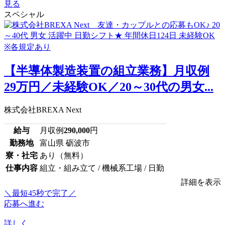
見る
スペシャル
【半導体製造装置の組立業務】月収例
29万円／未経験OK／20～30代の男女...
株式会社BREXA Next
給与
月収例
290,000
円
勤務地
富山県 砺波市
寮・社宅
あり（無料）
仕事内容
組立・組み立て / 機械系工場 / 日勤
詳細を表示
＼最短45秒で完了／
応募へ進む
詳しく