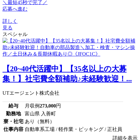
＼最短45秒で完了／
応募へ進む
詳しく
見る
スペシャル
【20~40代活躍中】【35名以上の大募
集！】社宅費全額補助♪未経験歓迎！...
UTエージェント株式会社
給与
月収例
273,000
円
勤務地
富山県 入善町
寮・社宅
あり（無料）
仕事内容
自動車系工場 / 軽作業・ピッキング / 正社員
詳細を表示