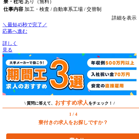
寮・社宅
あり（無料）
仕事内容
加工・検査 / 自動車系工場 / 交替制
詳細を表示
＼最短45秒で完了／
応募へ進む
詳しく
見る
おすすめ求人
\ 質問に答えて、
をチェック！ /
1 / 4
寮付きの求人をお探しですか？