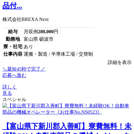
品付...
株式会社BREXA Next
給与
月収例
280,000
円
勤務地
富山県 砺波市
寮・社宅
あり
仕事内容
運搬・製造 / 半導体工場 / 交替制
詳細を表示
＼最短45秒で完了／
応募へ進む
詳しく
見る
スペシャル
【富山県下新川郡入善町】寮費無料！未