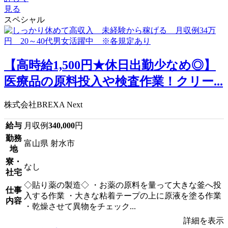
見る
スペシャル
【高時給1,500円★休日出勤少なめ◎】
医療品の原料投入や検査作業！クリー...
株式会社BREXA Next
給与
月収例
340,000
円
勤務
富山県 射水市
地
寮・
なし
社宅
◇貼り薬の製造◇ ・お薬の原料を量って大きな釜へ投
仕事
入する作業 ・大きな粘着テープの上に原液を塗る作業
内容
・乾燥させて異物をチェック...
詳細を表示