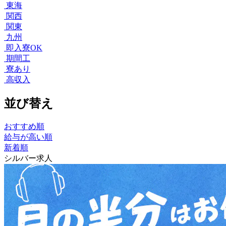
東海
関西
関東
九州
即入寮OK
期間工
寮あり
高収入
並び替え
おすすめ順
給与が高い順
新着順
シルバー求人