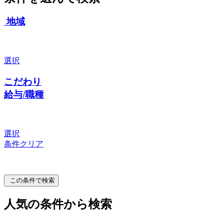
地域
選択
こだわり
給与/職種
選択
条件クリア
この条件で検索
人気の条件から検索