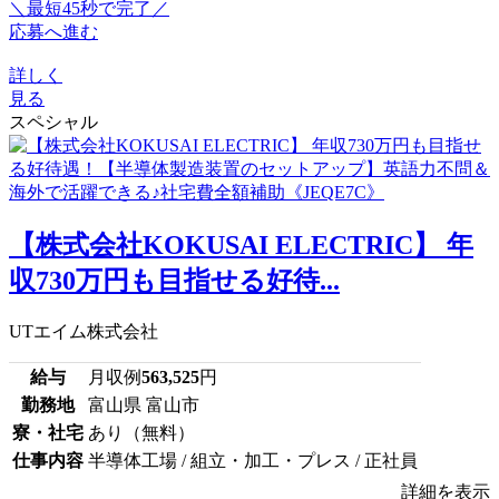
＼最短45秒で完了／
応募へ進む
詳しく
見る
スペシャル
【株式会社KOKUSAI ELECTRIC】 年
収730万円も目指せる好待...
UTエイム株式会社
給与
月収例
563,525
円
勤務地
富山県 富山市
寮・社宅
あり（無料）
仕事内容
半導体工場 / 組立・加工・プレス / 正社員
詳細を表示