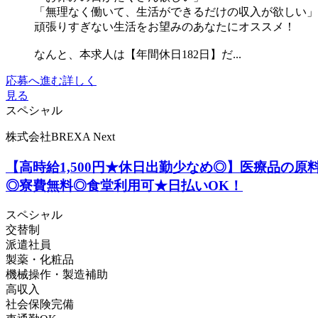
「無理なく働いて、生活ができるだけの収入が欲しい」
頑張りすぎない生活をお望みのあなたにオススメ！
なんと、本求人は【年間休日182日】だ...
応募へ進む
詳しく
見る
スペシャル
株式会社BREXA Next
【高時給1,500円★休日出勤少なめ◎】医療品の
◎寮費無料◎食堂利用可★日払いOK！
スペシャル
交替制
派遣社員
製薬・化粧品
機械操作・製造補助
高収入
社会保険完備