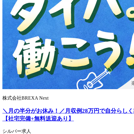
株式会社BREXA Next
＼月の半分がお休み！／月収例28万円で自分らしく
【社宅完備+無料送迎あり】
シルバー求人