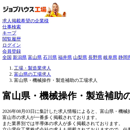
求人掲載希望の企業様
仕事検索
キープ
閲覧履歴
ログイン
会員登録
全国
新潟県
富山県
石川県
福井県
山梨県
長野県
岐阜県
静岡
工場・製造業求人
富山県の工場求人
富山県・機械操作・製造補助の工場求人
富山県・機械操作・製造補助の
2026年08月03日に集計した求人情報によると、富山県・機械
富山市の求人が一番多く掲載されております。
また業界別では半導体の求人が多く掲載されております。
立山電化工業株式会社の求人も掲載されておりますので、仕