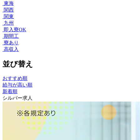
東海
関西
関東
九州
即入寮OK
期間工
寮あり
高収入
並び替え
おすすめ順
給与が高い順
新着順
シルバー求人