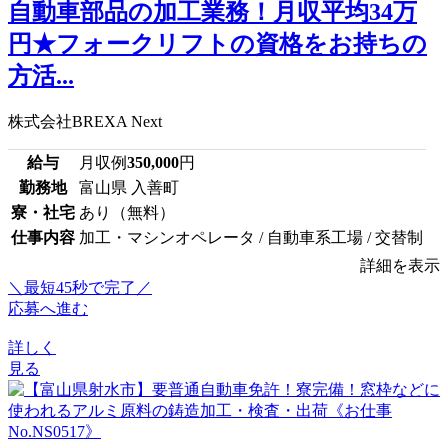
自動車部品の加工業務！月収平均34万
円★フォークリフトの資格をお持ちの
方活...
株式会社BREXA Next
給与
月収例
350,000
円
勤務地
富山県 入善町
寮・社宅
あり（無料）
仕事内容
加工・マシンオペレータ / 自動車系工場 / 交替制
詳細を表示
＼最短45秒で完了／
応募へ進む
詳しく
見る