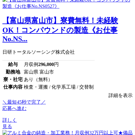
【富山県富山市】寮費無料！未経験
OK！コンパウンドの製造《お仕事
No.NS...
日研トータルソーシング株式会社
給与
月収例
296,000
円
勤務地
富山県 富山市
寮・社宅
あり（無料）
仕事内容
検査・運搬 / 化学系工場 / 交替制
詳細を表示
＼最短45秒で完了／
応募へ進む
詳しく
見る