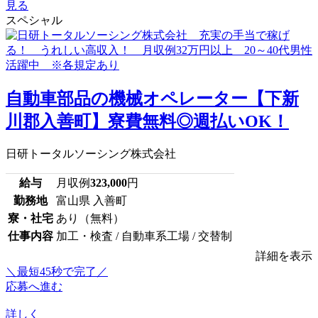
見る
スペシャル
自動車部品の機械オペレーター【下新
川郡入善町】寮費無料◎週払いOK！
日研トータルソーシング株式会社
給与
月収例
323,000
円
勤務地
富山県 入善町
寮・社宅
あり（無料）
仕事内容
加工・検査 / 自動車系工場 / 交替制
詳細を表示
＼最短45秒で完了／
応募へ進む
詳しく