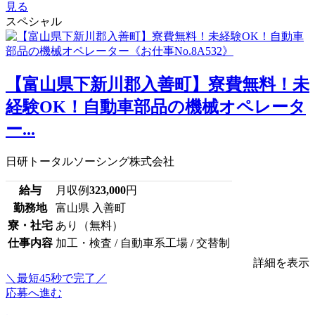
見る
スペシャル
【富山県下新川郡入善町】寮費無料！未
経験OK！自動車部品の機械オペレータ
ー...
日研トータルソーシング株式会社
給与
月収例
323,000
円
勤務地
富山県 入善町
寮・社宅
あり（無料）
仕事内容
加工・検査 / 自動車系工場 / 交替制
詳細を表示
＼最短45秒で完了／
応募へ進む