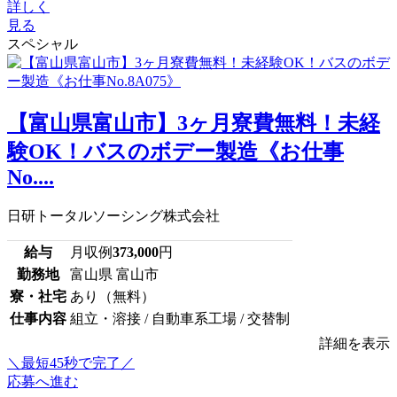
詳しく
見る
スペシャル
【富山県富山市】3ヶ月寮費無料！未経
験OK！バスのボデー製造《お仕事
No....
日研トータルソーシング株式会社
給与
月収例
373,000
円
勤務地
富山県 富山市
寮・社宅
あり（無料）
仕事内容
組立・溶接 / 自動車系工場 / 交替制
詳細を表示
＼最短45秒で完了／
応募へ進む