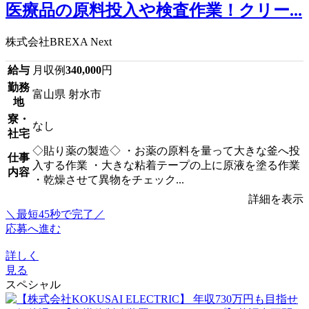
医療品の原料投入や検査作業！クリー...
株式会社BREXA Next
給与
月収例
340,000
円
勤務
富山県 射水市
地
寮・
なし
社宅
◇貼り薬の製造◇ ・お薬の原料を量って大きな釜へ投
仕事
入する作業 ・大きな粘着テープの上に原液を塗る作業
内容
・乾燥させて異物をチェック...
詳細を表示
＼最短45秒で完了／
応募へ進む
詳しく
見る
スペシャル