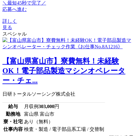
＼最短45秒で完了／
応募へ進む
詳しく
見る
スペシャル
【富山県富山市】寮費無料！未経験
OK！電子部品製造マシンオペレータ
ー・チェ...
日研トータルソーシング株式会社
給与
月収例
303,000
円
勤務地
富山県 富山市
寮・社宅
あり（無料）
仕事内容
検査・製造 / 電子部品系工場 / 交替制