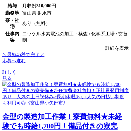
給与
月収例
310,000
円
勤務地
富山県 射水市
寮・社
あり（無料）
宅
仕事内
ニッケル水素電池の加工・検査 / 化学系工場 / 交替
容
制
詳細を表示
＼最短45秒で完了／
応募へ進む
詳しく
見る
金型の製造加工作業！寮費無料★未経
験でも時給1,700円！備品付きの寮完