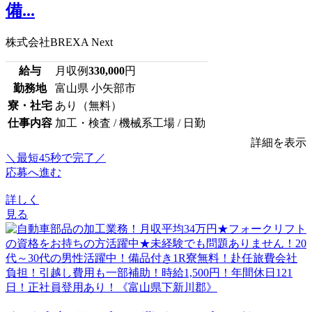
備...
株式会社BREXA Next
給与
月収例
330,000
円
勤務地
富山県 小矢部市
寮・社宅
あり（無料）
仕事内容
加工・検査 / 機械系工場 / 日勤
詳細を表示
＼最短45秒で完了／
応募へ進む
詳しく
見る