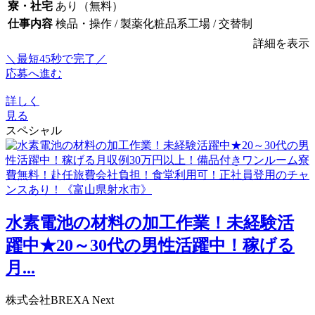
寮・社宅
あり（無料）
仕事内容
検品・操作 / 製薬化粧品系工場 / 交替制
詳細を表示
＼最短45秒で完了／
応募へ進む
詳しく
見る
スペシャル
水素電池の材料の加工作業！未経験活
躍中★20～30代の男性活躍中！稼げる
月...
株式会社BREXA Next