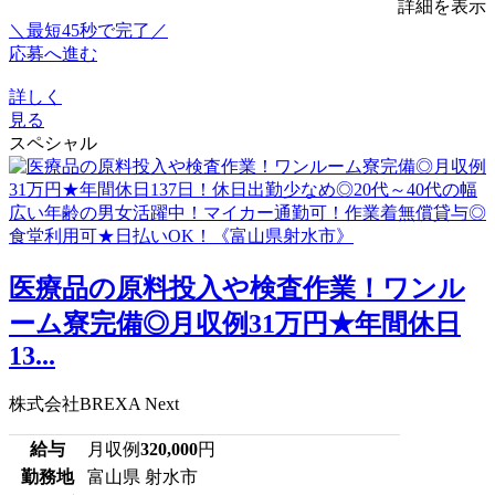
詳細を表示
＼最短45秒で完了／
応募へ進む
詳しく
見る
スペシャル
医療品の原料投入や検査作業！ワンル
ーム寮完備◎月収例31万円★年間休日
13...
株式会社BREXA Next
給与
月収例
320,000
円
勤務地
富山県 射水市