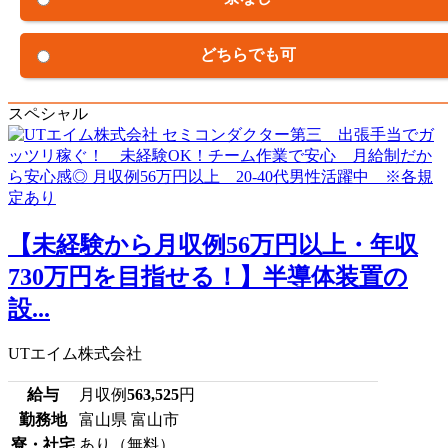
どちらでも可
スペシャル
【未経験から月収例56万円以上・年収
730万円を目指せる！】半導体装置の
設...
UTエイム株式会社
給与
月収例
563,525
円
勤務地
富山県 富山市
寮・社宅
あり（無料）