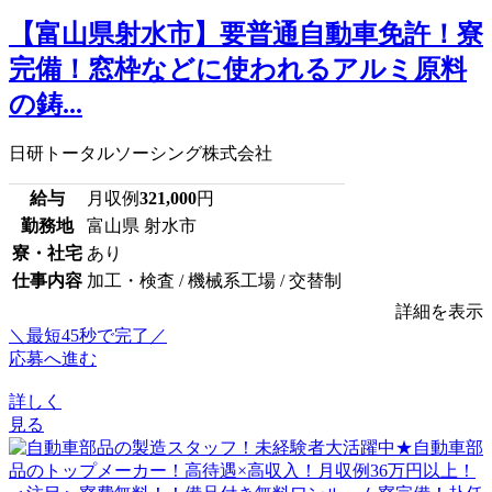
【富山県射水市】要普通自動車免許！寮
完備！窓枠などに使われるアルミ原料
の鋳...
日研トータルソーシング株式会社
給与
月収例
321,000
円
勤務地
富山県 射水市
寮・社宅
あり
仕事内容
加工・検査 / 機械系工場 / 交替制
詳細を表示
＼最短45秒で完了／
応募へ進む
詳しく
見る