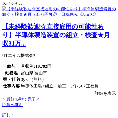
スペシャル
【未経験歓迎☆直接雇用の可能性あ
り】半導体製造装置の組立・検査★月
収31万...
UTエイム株式会社
給与
月収例
310,792
円
勤務地
富山県 富山市
寮・社宅
あり（無料）
仕事内容
半導体工場 / 組立・加工・プレス / 正社員
詳細を表示
＼最短45秒で完了／
応募へ進む
詳しく