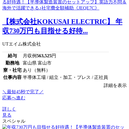
【株式会社KOKUSAI ELECTRIC】 年
収730万円も目指せる好待...
UTエイム株式会社
給与
月収例
563,525
円
勤務地
富山県 富山市
寮・社宅
あり（無料）
仕事内容
半導体工場 / 組立・加工・プレス / 正社員
詳細を表示
＼最短45秒で完了／
応募へ進む
詳しく
見る
スペシャル