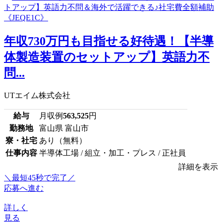
年収730万円も目指せる好待遇！【半導
体製造装置のセットアップ】英語力不
問...
UTエイム株式会社
給与
月収例
563,525
円
勤務地
富山県 富山市
寮・社宅
あり（無料）
仕事内容
半導体工場 / 組立・加工・プレス / 正社員
詳細を表示
＼最短45秒で完了／
応募へ進む
詳しく
見る