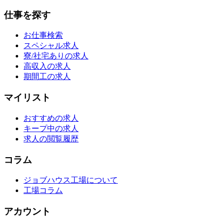
仕事を探す
お仕事検索
スペシャル求人
寮/社宅ありの求人
高収入の求人
期間工の求人
マイリスト
おすすめの求人
キープ中の求人
求人の閲覧履歴
コラム
ジョブハウス工場について
工場コラム
アカウント