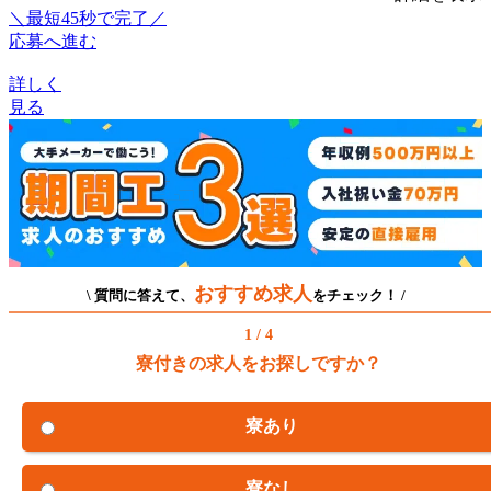
＼最短45秒で完了／
応募へ進む
詳しく
見る
おすすめ求人
\ 質問に答えて、
をチェック！ /
1 / 4
寮付きの求人をお探しですか？
寮あり
寮なし