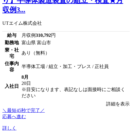
り】半導体製造装置の組立・検査★月
収例3...
UTエイム株式会社
給与
月収例
310,792
円
勤務地
富山県 富山市
寮・社
あり（無料）
宅
仕事内
半導体工場 / 組立・加工・プレス / 正社員
容
8月
20日
入社日
※目安になります、表記なしは面接時にご相談く
ださい
詳細を表示
＼最短45秒で完了／
応募へ進む
詳しく