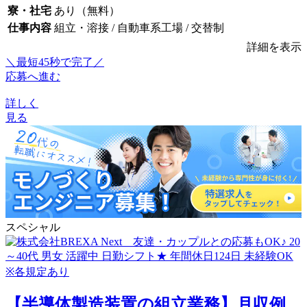
寮・社宅
あり（無料）
仕事内容
組立・溶接 / 自動車系工場 / 交替制
詳細を表示
＼最短45秒で完了／
応募へ進む
詳しく
見る
スペシャル
【半導体製造装置の組立業務】月収例