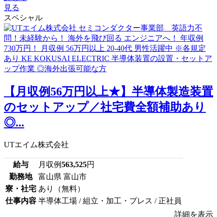
見る
スペシャル
【月収例56万円以上★】半導体製造装置
のセットアップ／社宅費全額補助あり
◎...
UTエイム株式会社
給与
月収例
563,525
円
勤務地
富山県 富山市
寮・社宅
あり（無料）
仕事内容
半導体工場 / 組立・加工・プレス / 正社員
詳細を表示