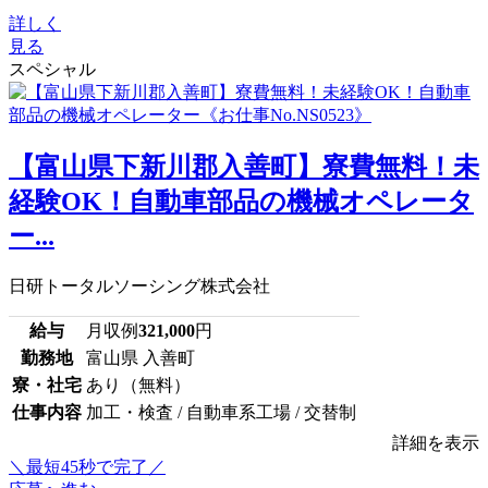
詳しく
見る
スペシャル
【富山県下新川郡入善町】寮費無料！未
経験OK！自動車部品の機械オペレータ
ー...
日研トータルソーシング株式会社
給与
月収例
321,000
円
勤務地
富山県 入善町
寮・社宅
あり（無料）
仕事内容
加工・検査 / 自動車系工場 / 交替制
詳細を表示
＼最短45秒で完了／