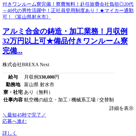
アルミ合金の鋳造・加工業務！月収例
32万円以上可★備品付きワンルーム寮
完備...
株式会社BREXA Next
給与
月収例
330,000
円
勤務地
富山県 射水市
寮・社宅
あり（無料）
仕事内容
航空機の組立・加工 / 機械系工場 / 交替制
詳細を表示
＼最短45秒で完了／
応募へ進む
詳しく