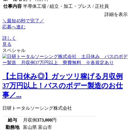
仕事内容
半導体工場 / 組立・加工・プレス / 正社員
詳細を表示
＼最短45秒で完了／
応募へ進む
詳しく
見る
スペシャル
【土日休み◎】ガッツリ稼げる月収例
37万円以上！バスのボデー製造のお仕
事／...
日研トータルソーシング株式会社
給与
月収例
373,000
円
勤務地
富山県 富山市