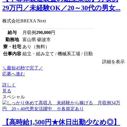
29万円／未経験OK／20～30代の男女...
株式会社BREXA Next
給与
月収例
290,000
円
勤務地
富山県 砺波市
寮・社宅
あり（無料）
仕事内容
組立・組み立て / 機械系工場 / 日勤
詳細を表示
＼最短45秒で完了／
応募へ進む
詳しく
見る
スペシャル
【高時給1,500円★休日出勤少なめ◎】