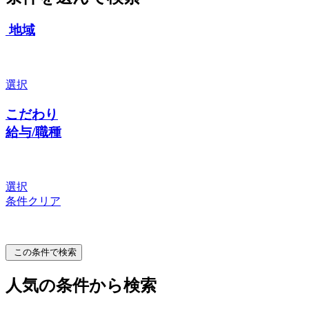
地域
選択
こだわり
給与/職種
選択
条件クリア
この条件で検索
人気の条件から検索