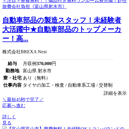
自動車部品の製造スタッフ！未経験者
大活躍中★自動車部品のトップメーカ
ー！高...
株式会社BREXA Next
給与
月収例
370,000
円
勤務地
富山県 射水市
寮・社宅
あり（無料）
仕事内容
タイヤの加工・検査 / 自動車系工場 / 交替制
詳細を表示
＼最短45秒で完了／
応募へ進む
詳しく
見る