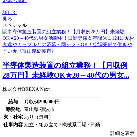
応募へ進む
詳しく
見る
スペシャル
半導体製造装置の組立業務！【月収例
28万円】未経験OK★20～40代の男女...
株式会社BREXA Next
給与
月収例
290,000
円
勤務地
富山県 砺波市
寮・社宅
あり（無料）
仕事内容
組立・組み立て / 機械系工場 / 日勤
詳細を表示