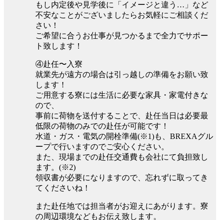
もし内定後や見学後に「イメージと違う…」など
不安なことがございましたらお気軽にご相談くだ
さい！
ご希望に合うお仕事が見つかるまで全力でサポー
ト致します！
④赴任〜入寮
就業先が遠方の場合は引っ越しの準備をお願い致
します！
ご用意する寮には生活に必要な家具・家電付きな
ので、
事前に荷物を送付することで、赴任当日は必要最
低限の荷物のみでの赴任が可能です！
水道・ガス・電気の開栓準備(※1)も、BREXAグル
ープで行いますのでご安心ください。
また、現場までの赴任交通費も会社にて負担致し
ます。(※2)
領収書が必要になりますので、忘れずに取ってき
てくださいね！
また赴任地では担当者がお迎えにあがります。寮
の周辺環境などもお伝え致します。