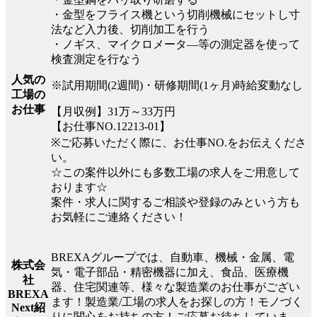
・金型をフライス機という切削機械にセットし寸
法など入力後、切削加工を行う
・ノギス、マイクロメータ―等の測定器を使って
検査測定を行なう
人気の
※試用期間(2週間)・研修期間(1ヶ月)時給変動なし
工場の
お仕事
【月収例】31万～33万円
【お仕事NO.12213-01】
※ご応募いただく際に、お仕事NO.をお伝えくださ
い。
☆この案件以外にも多数工場の求人をご用意して
おります☆
案件・求人に関するご相談や登録のみという方も
お気軽にご連絡ください！
BREXAグループでは、自動車、機械・金属、電
株式会
気・電子部品・精密機器に加え、食品、医療機
社
器、住宅関連等、様々な製造業のお仕事がござい
BREXA
ます！製造業/工場の求人をお探しの方！モノづく
Next紹
りに関心をお持ちの方！ご応募お待ちしていま