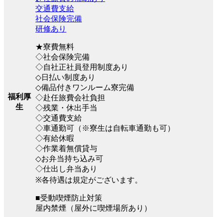
交通費支給
社会保険完備
研修あり
★寮費無料
◇社会保険完備
◇自社正社員登用制度あり
◇日払い制度あり
◇備品付きワンルーム寮完備
福利厚
◇赴任旅費会社負担
生
◇残業・休出手当
◇交通費支給
◇車通勤可（※寮生は自転車通勤も可）
◇有給休暇
◇作業着無償貸与
◇お弁当持ち込み可
◇仕出し弁当あり
※各待遇は規定がございます。
■受動喫煙防止対策
屋内禁煙（屋外に喫煙場所あり）