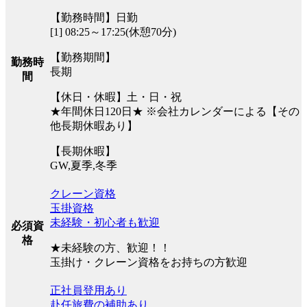
【勤務時間】日勤
[1] 08:25～17:25(休憩70分)
【勤務期間】
勤務時
長期
間
【休日・休暇】土・日・祝
★年間休日120日★ ※会社カレンダーによる【その
他長期休暇あり】
【長期休暇】
GW,夏季,冬季
クレーン資格
玉掛資格
未経験・初心者も歓迎
必須資
格
★未経験の方、歓迎！！
玉掛け・クレーン資格をお持ちの方歓迎
正社員登用あり
赴任旅費の補助あり