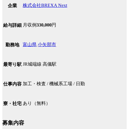
株式会社BREXA Next
企業
月収例
330,000
円
給与詳細
富山県
小矢部市
勤務地
JR城端線 高儀駅
最寄り駅
加工・検査 / 機械系工場 / 日勤
仕事内容
あり（無料）
寮・社宅
募集内容