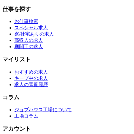
仕事を探す
お仕事検索
スペシャル求人
寮/社宅ありの求人
高収入の求人
期間工の求人
マイリスト
おすすめの求人
キープ中の求人
求人の閲覧履歴
コラム
ジョブハウス工場について
工場コラム
アカウント