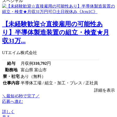
スペシャル
【未経験歓迎☆直接雇用の可能性あ
り】半導体製造装置の組立・検査★月
収31万...
UTエイム株式会社
給与
月収例
310,792
円
勤務地
富山県 富山市
寮・社宅
あり（無料）
仕事内容
半導体工場 / 組立・加工・プレス / 正社員
詳細を表示
＼最短45秒で完了／
応募へ進む
詳しく