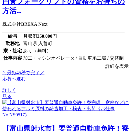
円★フォークリフトの資格をお持ちの
方活...
株式会社BREXA Next
給与
月収例
350,000
円
勤務地
富山県 入善町
寮・社宅
あり（無料）
仕事内容
加工・マシンオペレータ / 自動車系工場 / 交替制
詳細を表示
＼最短45秒で完了／
応募へ進む
詳しく
見る
【富山県射水市】要普通自動車免許！寮