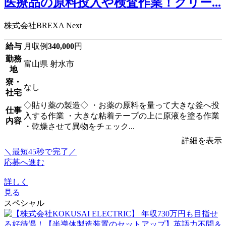
医療品の原料投入や検査作業！クリー...
株式会社BREXA Next
給与
月収例
340,000
円
勤務
富山県 射水市
地
寮・
なし
社宅
◇貼り薬の製造◇ ・お薬の原料を量って大きな釜へ投
仕事
入する作業 ・大きな粘着テープの上に原液を塗る作業
内容
・乾燥させて異物をチェック...
詳細を表示
＼最短45秒で完了／
応募へ進む
詳しく
見る
スペシャル