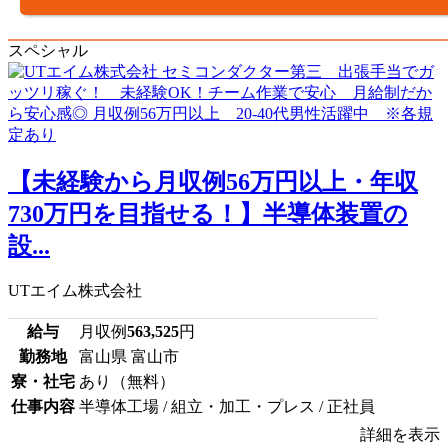
スペシャル
【未経験から月収例56万円以上・年収
730万円を目指せる！】半導体装置の
設...
UTエイム株式会社
給与
月収例
563,525
円
勤務地
富山県 富山市
寮・社宅
あり（無料）
仕事内容
半導体工場 / 組立・加工・プレス / 正社員
詳細を表示