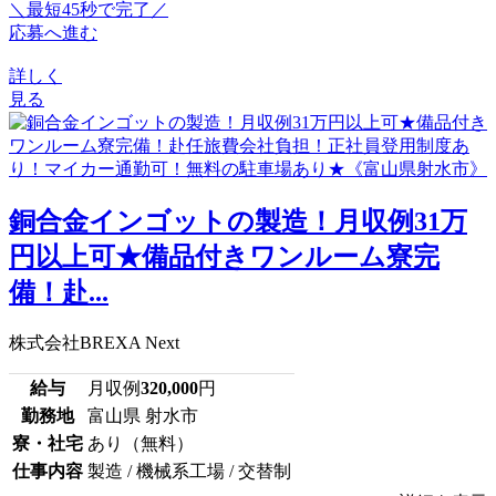
＼最短45秒で完了／
応募へ進む
詳しく
見る
銅合金インゴットの製造！月収例31万
円以上可★備品付きワンルーム寮完
備！赴...
株式会社BREXA Next
給与
月収例
320,000
円
勤務地
富山県 射水市
寮・社宅
あり（無料）
仕事内容
製造 / 機械系工場 / 交替制