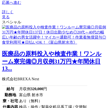
応募へ進む
詳しく
見る
スペシャル
医療品の原料投入や検査作業！ワンル
ーム寮完備◎月収例31万円★年間休日
13...
株式会社BREXA Next
給与
月収例
320,000
円
勤務地
富山県 射水市
寮・社宅
あり（無料）
仕事内容
検品・操作 / 製薬化粧品系工場 / 交替制