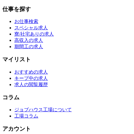
仕事を探す
お仕事検索
スペシャル求人
寮/社宅ありの求人
高収入の求人
期間工の求人
マイリスト
おすすめの求人
キープ中の求人
求人の閲覧履歴
コラム
ジョブハウス工場について
工場コラム
アカウント