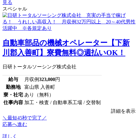
見る
スペシャル
自動車部品の機械オペレーター【下新
川郡入善町】寮費無料◎週払いOK！
日研トータルソーシング株式会社
給与
月収例
323,000
円
勤務地
富山県 入善町
寮・社宅
あり（無料）
仕事内容
加工・検査 / 自動車系工場 / 交替制
詳細を表示
＼最短45秒で完了／
応募へ進む
詳しく