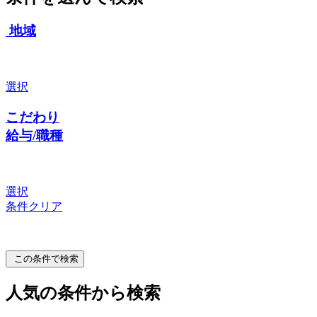
地域
選択
こだわり
給与/職種
選択
条件クリア
この条件で検索
人気の条件から検索