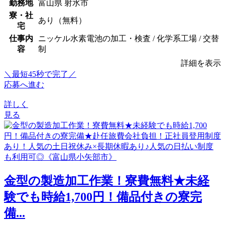
勤務地
富山県 射水市
寮・社
あり（無料）
宅
仕事内
ニッケル水素電池の加工・検査 / 化学系工場 / 交替
容
制
詳細を表示
＼最短45秒で完了／
応募へ進む
詳しく
見る
金型の製造加工作業！寮費無料★未経
験でも時給1,700円！備品付きの寮完
備...