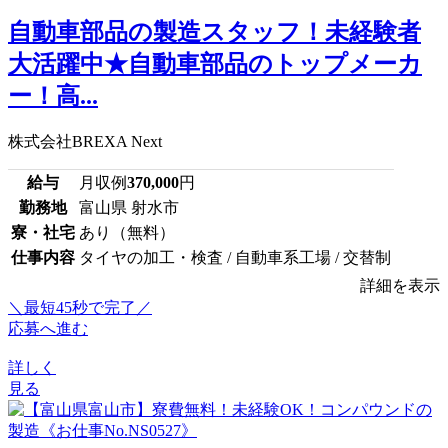
自動車部品の製造スタッフ！未経験者
大活躍中★自動車部品のトップメーカ
ー！高...
株式会社BREXA Next
給与
月収例
370,000
円
勤務地
富山県 射水市
寮・社宅
あり（無料）
仕事内容
タイヤの加工・検査 / 自動車系工場 / 交替制
詳細を表示
＼最短45秒で完了／
応募へ進む
詳しく
見る