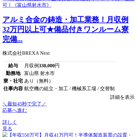
アルミ合金の鋳造・加工業務！月収例
32万円以上可★備品付きワンルーム寮
完備...
株式会社BREXA Next
給与
月収例
330,000
円
勤務地
富山県 射水市
寮・社宅
あり（無料）
仕事内容
航空機の組立・加工 / 機械系工場 / 交替制
詳細を表示
＼最短45秒で完了／
応募へ進む
詳しく
見る