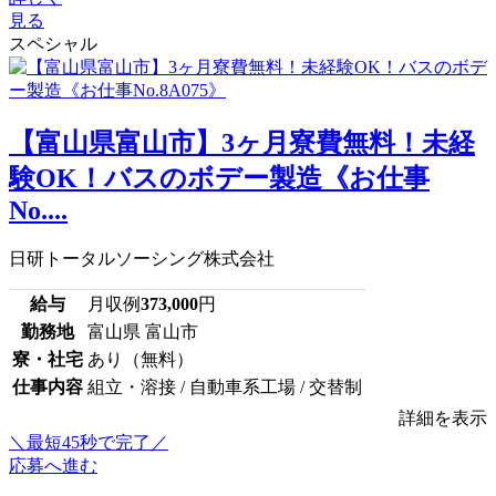
見る
スペシャル
【富山県富山市】3ヶ月寮費無料！未経
験OK！バスのボデー製造《お仕事
No....
日研トータルソーシング株式会社
給与
月収例
373,000
円
勤務地
富山県 富山市
寮・社宅
あり（無料）
仕事内容
組立・溶接 / 自動車系工場 / 交替制
詳細を表示
＼最短45秒で完了／
応募へ進む