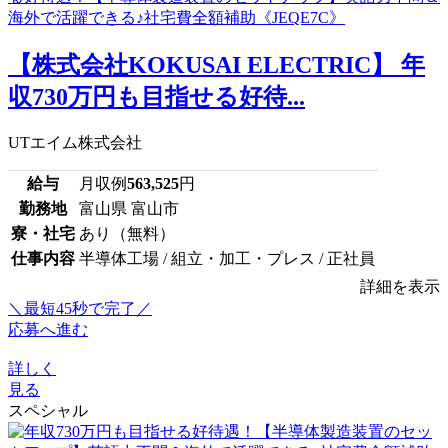
【株式会社KOKUSAI ELECTRIC】 年
収730万円も目指せる好待...
UTエイム株式会社
給与
月収例
563,525
円
勤務地
富山県 富山市
寮・社宅
あり（無料）
仕事内容
半導体工場 / 組立・加工・プレス / 正社員
詳細を表示
＼最短45秒で完了／
応募へ進む
詳しく
見る
スペシャル