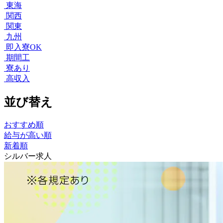
東海
関西
関東
九州
即入寮OK
期間工
寮あり
高収入
並び替え
おすすめ順
給与が高い順
新着順
シルバー求人