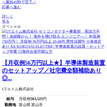
＼最短45秒で完了／
応募へ進む
詳しく
見る
スペシャル
【月収例56万円以上★】半導体製造装置
のセットアップ／社宅費全額補助あり
◎...
UTエイム株式会社
給与
月収例
563,525
円
勤務地
富山県 富山市