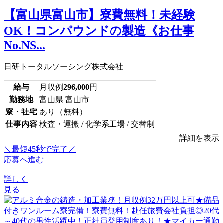
【富山県富山市】寮費無料！未経験
OK！コンパウンドの製造《お仕事
No.NS...
日研トータルソーシング株式会社
給与
月収例
296,000
円
勤務地
富山県 富山市
寮・社宅
あり（無料）
仕事内容
検査・運搬 / 化学系工場 / 交替制
詳細を表示
＼最短45秒で完了／
応募へ進む
詳しく
見る