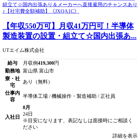
【年収550万可】月収41万円可！半導体
製造装置の設置・組立て☆国内出張あ...
UTエイム株式会社
給与
月収例
419,300
円
勤務地
富山県 富山市
寮・社
あり（無料）
宅
仕事内
半導体工場 / 機械操作・製造補助 / 正社員
容
8月
24日
入社日
※目安になります、表記なしは面接時にご相談く
ださい
詳細を表示