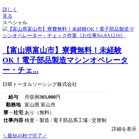
詳しく
見る
スペシャル
【富山県富山市】寮費無料！未経験
OK！電子部品製造マシンオペレータ
ー・チェ...
日研トータルソーシング株式会社
給与
月収例
303,000
円
勤務地
富山県 富山市
寮・社宅
あり（無料）
仕事内容
検査・製造 / 電子部品系工場 / 交替制
詳細を表示
＼最短45秒で完了／