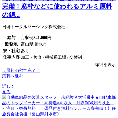
完備！窓枠などに使われるアルミ原料
の鋳...
日研トータルソーシング株式会社
給与
月収例
321,000
円
勤務地
富山県 射水市
寮・社宅
あり
仕事内容
加工・検査 / 機械系工場 / 交替制
詳細を表示
＼最短45秒で完了／
応募へ進む
詳しく
見る