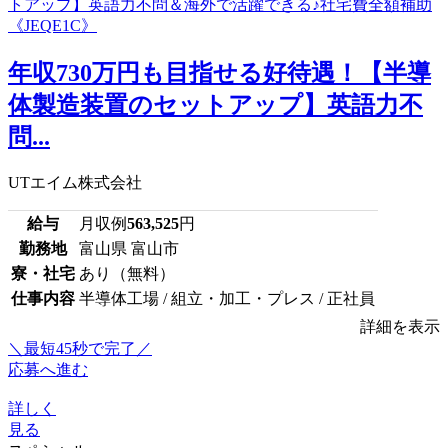
年収730万円も目指せる好待遇！【半導
体製造装置のセットアップ】英語力不
問...
UTエイム株式会社
給与
月収例
563,525
円
勤務地
富山県 富山市
寮・社宅
あり（無料）
仕事内容
半導体工場 / 組立・加工・プレス / 正社員
詳細を表示
＼最短45秒で完了／
応募へ進む
詳しく
見る