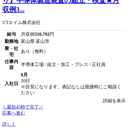
り】半導体製造装置の組立・検査★月
収例3...
UTエイム株式会社
給与
月収例
310,792
円
勤務地
富山県 富山市
寮・社
あり（無料）
宅
仕事内
半導体工場 / 組立・加工・プレス / 正社員
容
8月
20日
入社日
※目安になります、表記なしは面接時にご相談く
ださい
詳細を表示
＼最短45秒で完了／
応募へ進む
詳しく