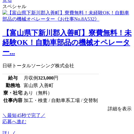
見る
スペシャル
【富山県下新川郡入善町】寮費無料！未
経験OK！自動車部品の機械オペレータ
ー...
日研トータルソーシング株式会社
給与
月収例
323,000
円
勤務地
富山県 入善町
寮・社宅
あり（無料）
仕事内容
加工・検査 / 自動車系工場 / 交替制
詳細を表示
＼最短45秒で完了／
応募へ進む
詳しく