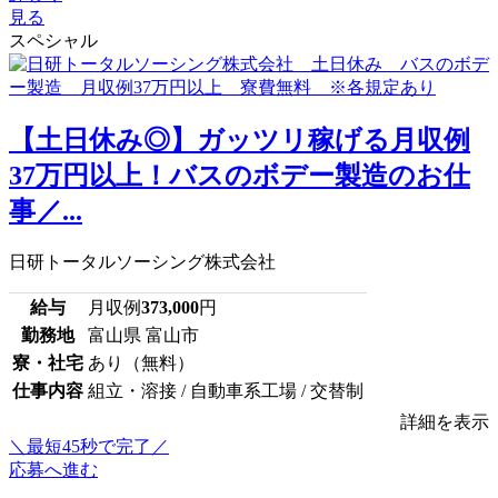
見る
スペシャル
【土日休み◎】ガッツリ稼げる月収例
37万円以上！バスのボデー製造のお仕
事／...
日研トータルソーシング株式会社
給与
月収例
373,000
円
勤務地
富山県 富山市
寮・社宅
あり（無料）
仕事内容
組立・溶接 / 自動車系工場 / 交替制
詳細を表示
＼最短45秒で完了／
応募へ進む