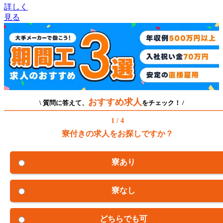
詳しく
見る
おすすめ求人
\ 質問に答えて、
をチェック！ /
1 / 4
寮付きの求人をお探しですか？
寮あり
寮なし
どちらでも可