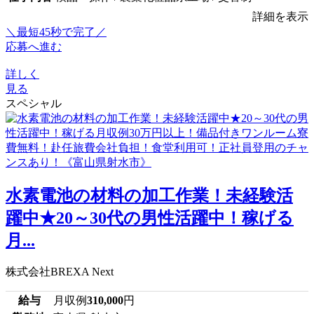
詳細を表示
＼最短45秒で完了／
応募へ進む
詳しく
見る
スペシャル
水素電池の材料の加工作業！未経験活
躍中★20～30代の男性活躍中！稼げる
月...
株式会社BREXA Next
給与
月収例
310,000
円