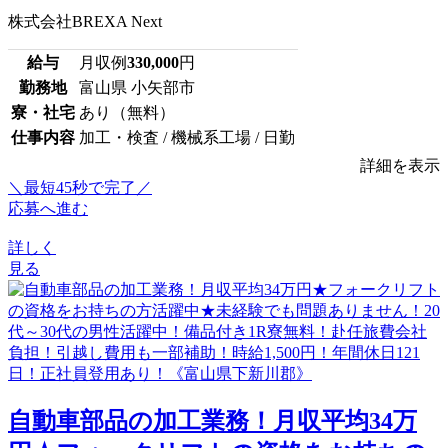
株式会社BREXA Next
給与
月収例
330,000
円
勤務地
富山県 小矢部市
寮・社宅
あり（無料）
仕事内容
加工・検査 / 機械系工場 / 日勤
詳細を表示
＼最短45秒で完了／
応募へ進む
詳しく
見る
自動車部品の加工業務！月収平均34万