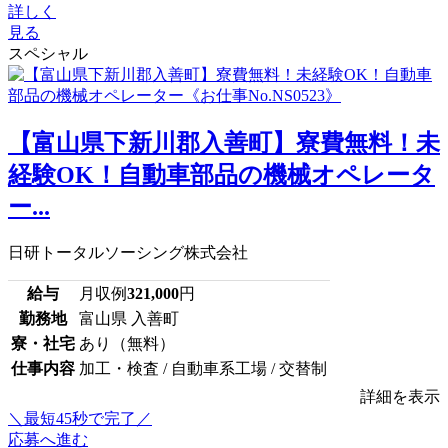
詳しく
見る
スペシャル
【富山県下新川郡入善町】寮費無料！未
経験OK！自動車部品の機械オペレータ
ー...
日研トータルソーシング株式会社
給与
月収例
321,000
円
勤務地
富山県 入善町
寮・社宅
あり（無料）
仕事内容
加工・検査 / 自動車系工場 / 交替制
詳細を表示
＼最短45秒で完了／
応募へ進む