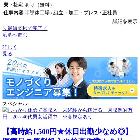
寮・社宅
あり（無料）
仕事内容
半導体工場 / 組立・加工・プレス / 正社員
詳細を表示
＼最短45秒で完了／
応募へ進む
詳しく
見る
スペシャル
【高時給1,500円★休日出勤少なめ◎】