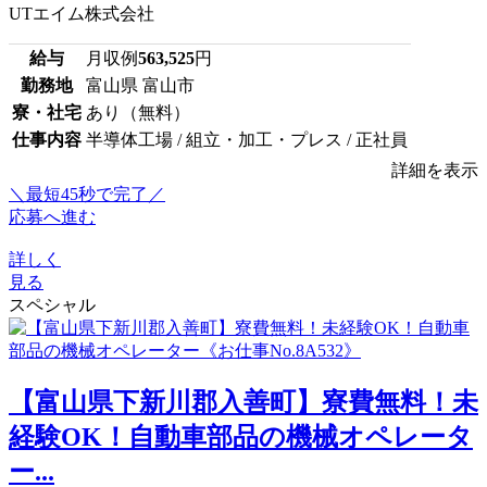
UTエイム株式会社
給与
月収例
563,525
円
勤務地
富山県 富山市
寮・社宅
あり（無料）
仕事内容
半導体工場 / 組立・加工・プレス / 正社員
詳細を表示
＼最短45秒で完了／
応募へ進む
詳しく
見る
スペシャル
【富山県下新川郡入善町】寮費無料！未
経験OK！自動車部品の機械オペレータ
ー...