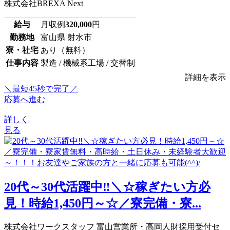
株式会社BREXA Next
給与
月収例
320,000
円
勤務地
富山県 射水市
寮・社宅
あり（無料）
仕事内容
製造 / 機械系工場 / 交替制
詳細を表示
＼最短45秒で完了／
応募へ進む
詳しく
見る
20代～30代活躍中‼＼☆稼ぎたい方必
見！時給1,450円～☆／寮完備・寮...
株式会社ワークスタッフ 富山営業所・高岡人財採用受付セ