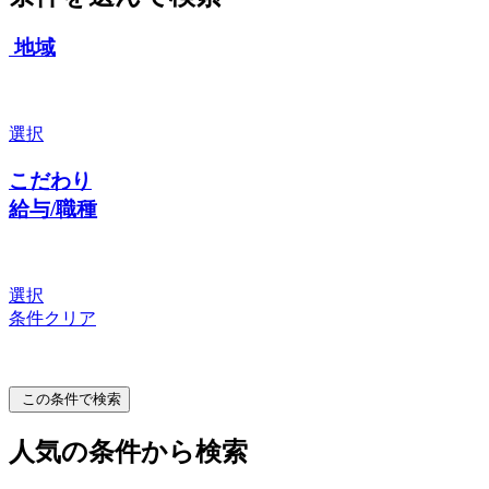
地域
選択
こだわり
給与/職種
選択
条件クリア
この条件で検索
人気の条件から検索