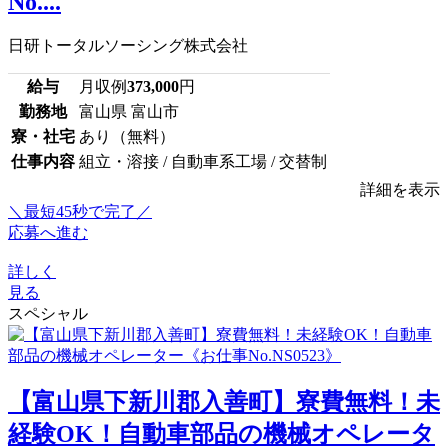
No....
日研トータルソーシング株式会社
給与
月収例
373,000
円
勤務地
富山県 富山市
寮・社宅
あり（無料）
仕事内容
組立・溶接 / 自動車系工場 / 交替制
詳細を表示
＼最短45秒で完了／
応募へ進む
詳しく
見る
スペシャル
【富山県下新川郡入善町】寮費無料！未
経験OK！自動車部品の機械オペレータ