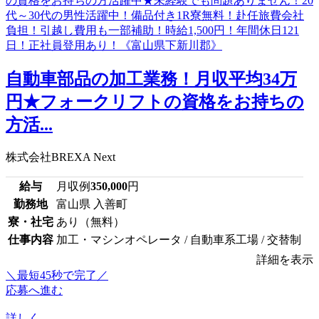
自動車部品の加工業務！月収平均34万
円★フォークリフトの資格をお持ちの
方活...
株式会社BREXA Next
給与
月収例
350,000
円
勤務地
富山県 入善町
寮・社宅
あり（無料）
仕事内容
加工・マシンオペレータ / 自動車系工場 / 交替制
詳細を表示
＼最短45秒で完了／
応募へ進む
詳しく