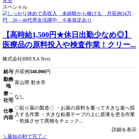
見る
スペシャル
【高時給1,500円★休日出勤少なめ◎】
医療品の原料投入や検査作業！クリー...
株式会社BREXA Next
給与
月収例
340,000
円
勤務
富山県 射水市
地
寮・
なし
社宅
◇貼り薬の製造◇ ・お薬の原料を量って大きな釜へ投
仕事
入する作業 ・大きな粘着テープの上に原液を塗る作業
内容
・乾燥させて異物をチェック...
詳細を表示
＼最短45秒で完了／