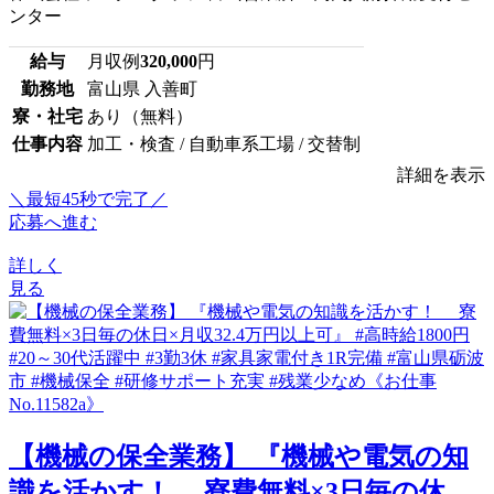
ンター
給与
月収例
320,000
円
勤務地
富山県 入善町
寮・社宅
あり（無料）
仕事内容
加工・検査 / 自動車系工場 / 交替制
詳細を表示
＼最短45秒で完了／
応募へ進む
詳しく
見る
【機械の保全業務】 『機械や電気の知
識を活かす！ 寮費無料×3日毎の休