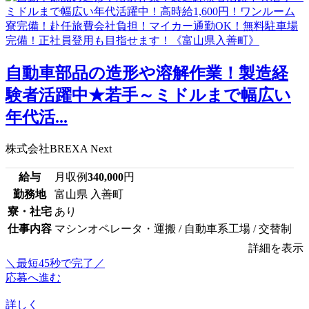
自動車部品の造形や溶解作業！製造経
験者活躍中★若手～ミドルまで幅広い
年代活...
株式会社BREXA Next
給与
月収例
340,000
円
勤務地
富山県 入善町
寮・社宅
あり
仕事内容
マシンオペレータ・運搬 / 自動車系工場 / 交替制
詳細を表示
＼最短45秒で完了／
応募へ進む
詳しく