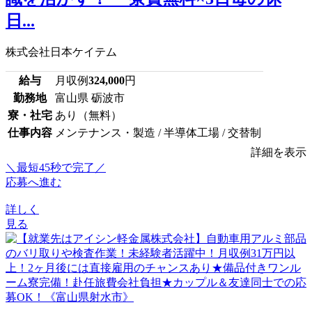
日...
株式会社日本ケイテム
給与
月収例
324,000
円
勤務地
富山県 砺波市
寮・社宅
あり（無料）
仕事内容
メンテナンス・製造 / 半導体工場 / 交替制
詳細を表示
＼最短45秒で完了／
応募へ進む
詳しく
見る