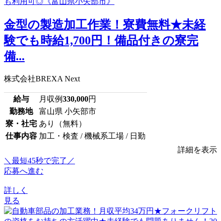
金型の製造加工作業！寮費無料★未経
験でも時給1,700円！備品付きの寮完
備...
株式会社BREXA Next
給与
月収例
330,000
円
勤務地
富山県 小矢部市
寮・社宅
あり（無料）
仕事内容
加工・検査 / 機械系工場 / 日勤
詳細を表示
＼最短45秒で完了／
応募へ進む
詳しく
見る