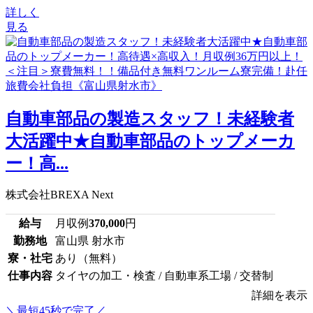
詳しく
見る
自動車部品の製造スタッフ！未経験者
大活躍中★自動車部品のトップメーカ
ー！高...
株式会社BREXA Next
給与
月収例
370,000
円
勤務地
富山県 射水市
寮・社宅
あり（無料）
仕事内容
タイヤの加工・検査 / 自動車系工場 / 交替制
詳細を表示
＼最短45秒で完了／