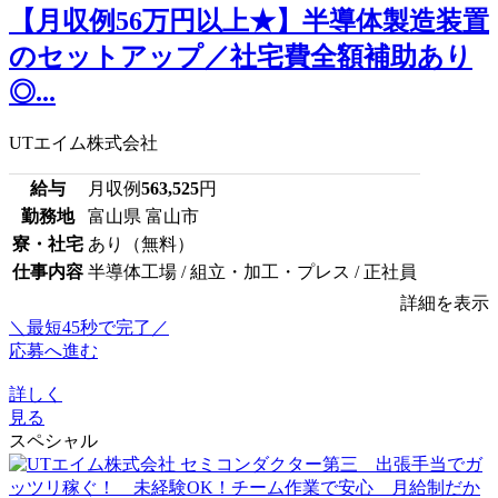
【月収例56万円以上★】半導体製造装置
のセットアップ／社宅費全額補助あり
◎...
UTエイム株式会社
給与
月収例
563,525
円
勤務地
富山県 富山市
寮・社宅
あり（無料）
仕事内容
半導体工場 / 組立・加工・プレス / 正社員
詳細を表示
＼最短45秒で完了／
応募へ進む
詳しく
見る
スペシャル