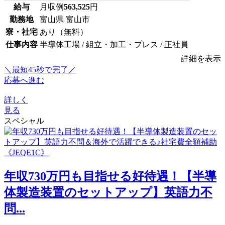
給与
月収例
563,525
円
勤務地
富山県 富山市
寮・社宅
あり（無料）
仕事内容
半導体工場 / 組立・加工・プレス / 正社員
詳細を表示
＼最短45秒で完了／
応募へ進む
詳しく
見る
スペシャル
年収730万円も目指せる好待遇！【半導
体製造装置のセットアップ】英語力不
問...