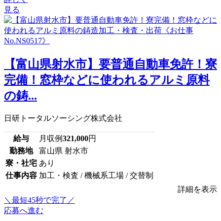
見る
【富山県射水市】要普通自動車免許！寮
完備！窓枠などに使われるアルミ原料
の鋳...
日研トータルソーシング株式会社
給与
月収例
321,000
円
勤務地
富山県 射水市
寮・社宅
あり
仕事内容
加工・検査 / 機械系工場 / 交替制
詳細を表示
＼最短45秒で完了／
応募へ進む