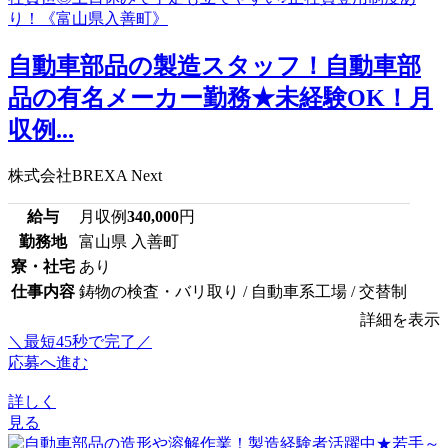
自動車部品の製造スタッフ！自動車部
品の有名メーカー勤務★未経験OK！月
収例...
株式会社BREXA Next
給与
月収例
340,000
円
勤務地
富山県 入善町
寮・社宅
あり
仕事内容
鋳物の検査・バリ取り / 自動車系工場 / 交替制
詳細を表示
＼最短45秒で完了／
応募へ進む
詳しく
見る