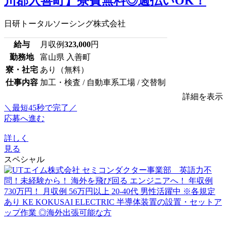
川郡入善町】寮費無料◎週払いOK！
日研トータルソーシング株式会社
給与
月収例
323,000
円
勤務地
富山県 入善町
寮・社宅
あり（無料）
仕事内容
加工・検査 / 自動車系工場 / 交替制
詳細を表示
＼最短45秒で完了／
応募へ進む
詳しく
見る
スペシャル