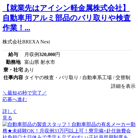
【就業先はアイシン軽金属株式会社】
自動車用アルミ部品のバリ取りや検査
作業！...
株式会社BREXA Next
給与
月収例
320,000
円
勤務地
富山県 射水市
寮・社宅
あり
仕事内容
タイヤの検査・バリ取り / 自動車系工場 / 交替制
詳細を表示
＼最短45秒で完了／
応募へ進む
詳しく
見る