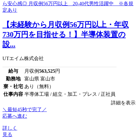
【未経験から月収例56万円以上・年収
730万円を目指せる！】半導体装置の
設...
UTエイム株式会社
給与
月収例
563,525
円
勤務地
富山県 富山市
寮・社宅
あり（無料）
仕事内容
半導体工場 / 組立・加工・プレス / 正社員
詳細を表示
＼最短45秒で完了／
応募へ進む
詳しく
見る