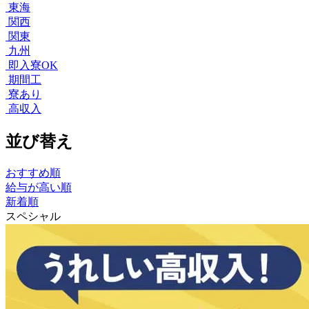
東海
関西
関東
九州
即入寮OK
期間工
寮あり
高収入
並び替え
おすすめ順
給与が高い順
新着順
スペシャル