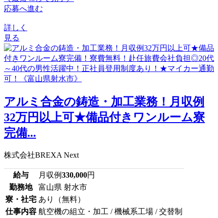
応募へ進む
詳しく
見る
アルミ合金の鋳造・加工業務！月収例
32万円以上可★備品付きワンルーム寮
完備...
株式会社BREXA Next
給与
月収例
330,000
円
勤務地
富山県 射水市
寮・社宅
あり（無料）
仕事内容
航空機の組立・加工 / 機械系工場 / 交替制