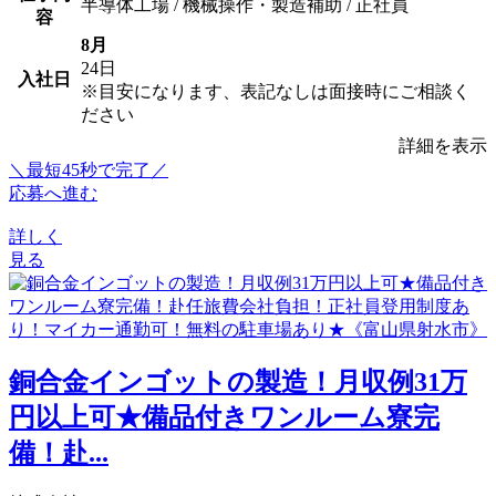
半導体工場 / 機械操作・製造補助 / 正社員
容
8月
24日
入社日
※目安になります、表記なしは面接時にご相談く
ださい
詳細を表示
＼最短45秒で完了／
応募へ進む
詳しく
見る
銅合金インゴットの製造！月収例31万
円以上可★備品付きワンルーム寮完
備！赴...