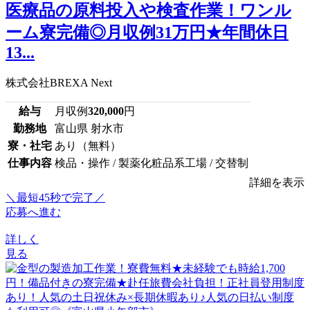
医療品の原料投入や検査作業！ワンル
ーム寮完備◎月収例31万円★年間休日
13...
株式会社BREXA Next
給与
月収例
320,000
円
勤務地
富山県 射水市
寮・社宅
あり（無料）
仕事内容
検品・操作 / 製薬化粧品系工場 / 交替制
詳細を表示
＼最短45秒で完了／
応募へ進む
詳しく
見る