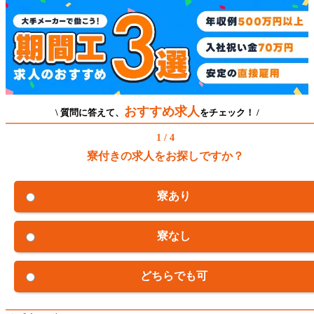
おすすめ求人
\ 質問に答えて、
をチェック！ /
1 / 4
寮付きの求人をお探しですか？
寮あり
寮なし
どちらでも可