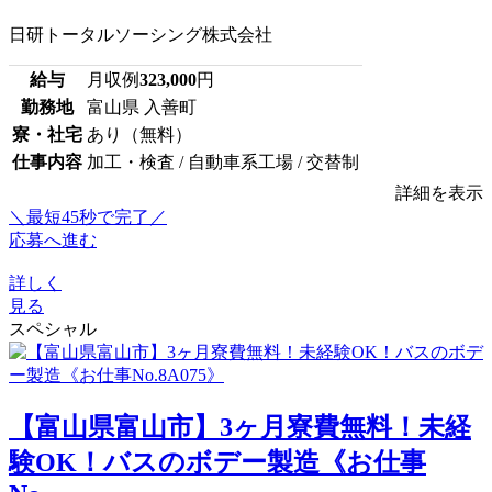
日研トータルソーシング株式会社
給与
月収例
323,000
円
勤務地
富山県 入善町
寮・社宅
あり（無料）
仕事内容
加工・検査 / 自動車系工場 / 交替制
詳細を表示
＼最短45秒で完了／
応募へ進む
詳しく
見る
スペシャル
【富山県富山市】3ヶ月寮費無料！未経
験OK！バスのボデー製造《お仕事