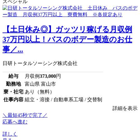
スペシャル
【土日休み◎】ガッツリ稼げる月収例
37万円以上！バスのボデー製造のお仕
事／...
日研トータルソーシング株式会社
給与
月収例
373,000
円
勤務地
富山県 富山市
寮・社宅
あり（無料）
仕事内容
組立・溶接 / 自動車系工場 / 交替制
詳細を表示
＼最短45秒で完了／
応募へ進む
詳しく