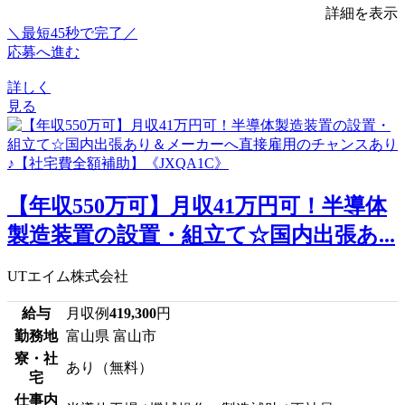
詳細を表示
＼最短45秒で完了／
応募へ進む
詳しく
見る
【年収550万可】月収41万円可！半導体
製造装置の設置・組立て☆国内出張あ...
UTエイム株式会社
給与
月収例
419,300
円
勤務地
富山県 富山市
寮・社
あり（無料）
宅
仕事内