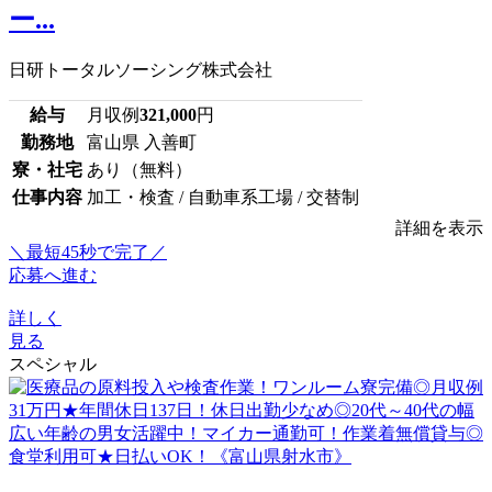
ー...
日研トータルソーシング株式会社
給与
月収例
321,000
円
勤務地
富山県 入善町
寮・社宅
あり（無料）
仕事内容
加工・検査 / 自動車系工場 / 交替制
詳細を表示
＼最短45秒で完了／
応募へ進む
詳しく
見る
スペシャル