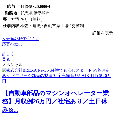
給与
月収例
320,000
円
勤務地
群馬県 伊勢崎市
寮・社宅
あり（無料）
仕事内容
検査・運搬 / 自動車系工場 / 交替制
詳細を表示
＼最短45秒で完了／
応募へ進む
詳しく
見る
スペシャル
【自動車部品のマシンオペレーター業
務】月収例26万円／社宅あり／土日休
み&...