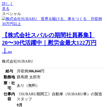
詳しく
見る
スペシャル
【株式会社スバルの期間社員募集】
20〜30代活躍中｜慰労金最大122万円
｜...
株式会社SUBARU
給与
月収例
306,844
円
勤務地
群馬県 太田市
寮・社
あり（無料）
宅
仕事内
《SUBARU期間工》自動車（SUBARU車）の製造
容
スタッフ
9月