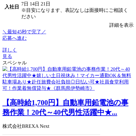
7日
14日
21日
入社日
※目安になります、表記なしは面接時にご相談く
ださい
詳細を表示
＼最短45秒で完了／
応募へ進む
詳しく
見る
スペシャル
【高時給1,700円】自動車用鉛電池の事
務作業！20代～40代男性活躍中★...
株式会社BREXA Next