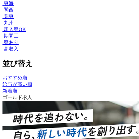
東海
関西
関東
九州
即入寮OK
期間工
寮あり
高収入
並び替え
おすすめ順
給与が高い順
新着順
ゴールド求人