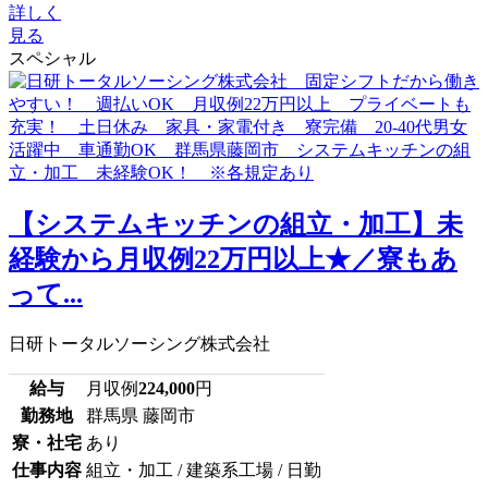
詳しく
見る
スペシャル
【システムキッチンの組立・加工】未
経験から月収例22万円以上★／寮もあ
って...
日研トータルソーシング株式会社
給与
月収例
224,000
円
勤務地
群馬県 藤岡市
寮・社宅
あり
仕事内容
組立・加工 / 建築系工場 / 日勤