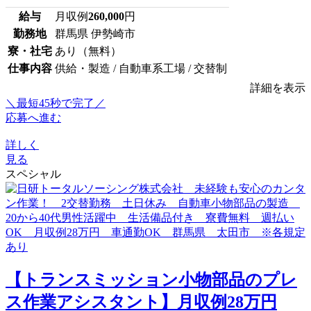
給与
月収例
260,000
円
勤務地
群馬県 伊勢崎市
寮・社宅
あり（無料）
仕事内容
供給・製造 / 自動車系工場 / 交替制
詳細を表示
＼最短45秒で完了／
応募へ進む
詳しく
見る
スペシャル
【トランスミッション小物部品のプレ
ス作業アシスタント】月収例28万円