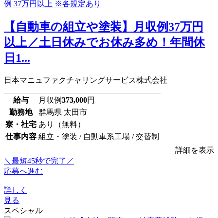
【自動車の組立や塗装】月収例37万円
以上／土日休みでお休み多め！年間休
日1...
日本マニュファクチャリングサービス株式会社
給与
月収例
373,000
円
勤務地
群馬県 太田市
寮・社宅
あり（無料）
仕事内容
組立・塗装 / 自動車系工場 / 交替制
詳細を表示
＼最短45秒で完了／
応募へ進む
詳しく
見る
スペシャル