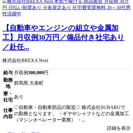
【自動車やエンジンの組立や金属加
工】月収例30万円／備品付き社宅あり
／赴任...
株式会社BREXA Next
給与
月収例
300,000
円
勤務
群馬県 大泉町
地
寮・
あり
社宅
◇自動車・自動車部品の製造◇ 株式会社SUBARUで
仕事
の勤務となります。 ・ギヤやシャフトなどの金属加工
内容
（マシンオペレーター業務） ・...
詳細を表示