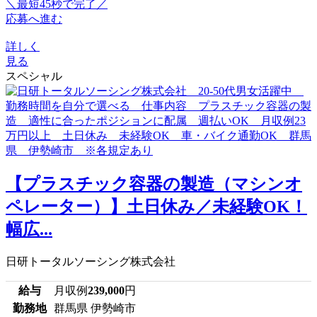
＼最短45秒で完了／
応募へ進む
詳しく
見る
スペシャル
【プラスチック容器の製造（マシンオ
ペレーター）】土日休み／未経験OK！
幅広...
日研トータルソーシング株式会社
給与
月収例
239,000
円
勤務地
群馬県 伊勢崎市