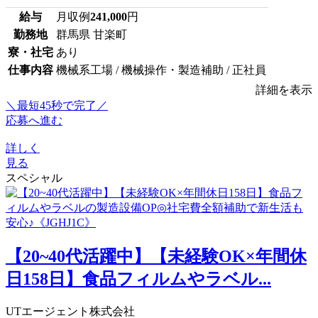
給与
月収例
241,000
円
勤務地
群馬県 甘楽町
寮・社宅
あり
仕事内容
機械系工場 / 機械操作・製造補助 / 正社員
詳細を表示
＼最短45秒で完了／
応募へ進む
詳しく
見る
スペシャル
【20~40代活躍中】【未経験OK×年間休
日158日】食品フィルムやラベル...
UTエージェント株式会社