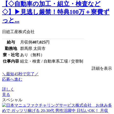
【◇自動車の加工・組立・検査など
◇】▶見逃し厳禁！特典100万＋寮費ず
っと...
日総工産株式会社
給与
月収例
407,025
円
勤務地
群馬県 太田市
寮・社宅
あり（無料）
仕事内容
組立・検査 / 自動車系工場 / 交替制
詳細を表示
＼最短45秒で完了／
応募へ進む
詳しく
見る
スペシャル