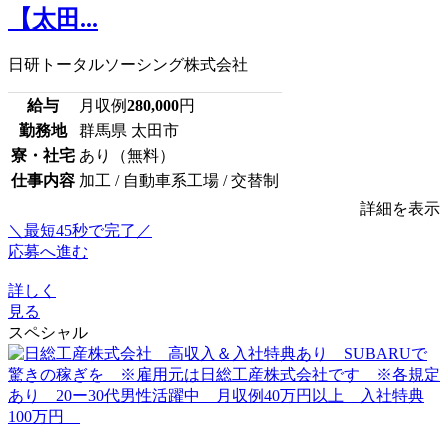
【太田...
日研トータルソーシング株式会社
給与
月収例
280,000
円
勤務地
群馬県 太田市
寮・社宅
あり（無料）
仕事内容
加工 / 自動車系工場 / 交替制
詳細を表示
＼最短45秒で完了／
応募へ進む
詳しく
見る
スペシャル