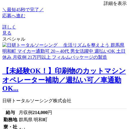
詳細を表示
＼最短45秒で完了／
応募へ進む
詳しく
見る
スペシャル
【未経験OK！】印刷物のカットマシン
オペレーター補助／週払い可／車通勤
OK...
日研トータルソーシング株式会社
給与
月収例
214,000
円
勤務地
群馬県 明和町
寮・社