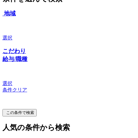
地域
選択
こだわり
給与/職種
選択
条件クリア
この条件で検索
人気の条件から検索