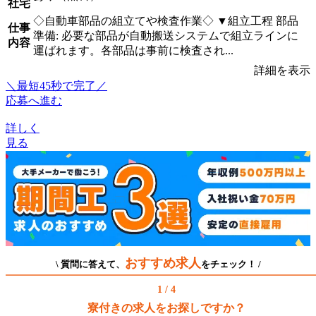
社宅
◇自動車部品の組立てや検査作業◇ ▼組立工程 部品
仕事
準備: 必要な部品が自動搬送システムで組立ラインに
内容
運ばれます。各部品は事前に検査され...
詳細を表示
＼最短45秒で完了／
応募へ進む
詳しく
見る
おすすめ求人
\ 質問に答えて、
をチェック！ /
1 / 4
寮付きの求人をお探しですか？