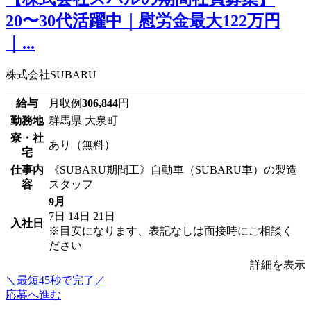
20〜30代活躍中｜慰労金最大122万円
｜...
株式会社SUBARU
給与
月収例
306,844
円
勤務地
群馬県 大泉町
寮・社
あり（無料）
宅
仕事内
《SUBARU期間工》自動車（SUBARU車）の製造
容
スタッフ
9月
7日
14日
21日
入社日
※目安になります、表記なしは面接時にご相談く
ださい
詳細を表示
＼最短45秒で完了／
応募へ進む