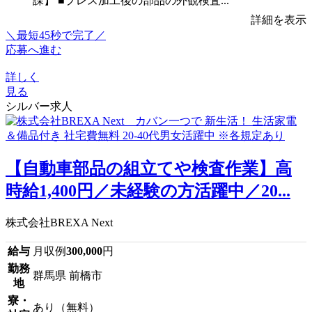
課】 ■プレス加工後の部品の外観検査...
詳細を表示
＼最短45秒で完了／
応募へ進む
詳しく
見る
シルバー求人
【自動車部品の組立てや検査作業】高
時給1,400円／未経験の方活躍中／20...
株式会社BREXA Next
給与
月収例
300,000
円
勤務
群馬県 前橋市
地
寮・
あり（無料）