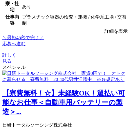
寮・社
あり
宅
仕事内
プラスチック容器の検査・運搬 / 化学系工場 / 交替
容
制
詳細を表示
＼最短45秒で完了／
応募へ進む
詳しく
見る
スペシャル
【寮費無料！☆】未経験OK！週払い可
能なお仕事＜自動車用バッテリーの製
造＞...
日研トータルソーシング株式会社