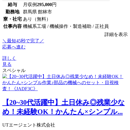
給与
月収例
295,000
円
勤務地
群馬県 館林市
寮・社宅
あり（無料）
仕事内容
機械系工場 / 機械操作・製造補助 / 正社員
詳細を表示
＼最短45秒で完了／
応募へ進む
詳しく
見る
スペシャル
【20~30代活躍中】土日休み◎残業少な
め！未経験OK！かんたん×シンプル...
UTエージェント株式会社