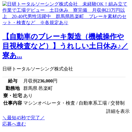
【自動車のブレーキ製造（機械操作や
目視検査など）】うれしい土日休み♪／
寮あ...
日研トータルソーシング株式会社
給与
月収例
236,000
円
勤務地
群馬県 邑楽町
寮・社宅
あり
仕事内容
マシンオペレータ・検査 / 自動車系工場 / 交替制
詳細を表示
＼最短45秒で完了／
応募へ進む