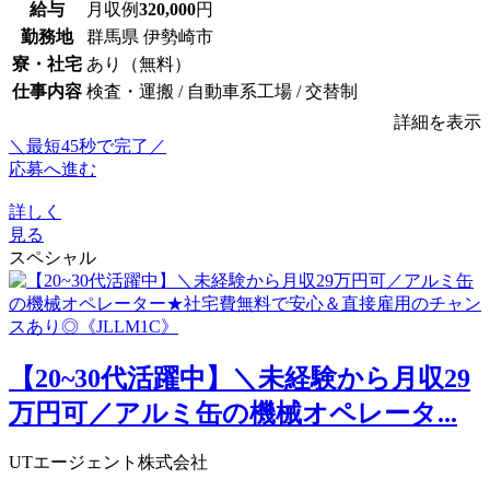
給与
月収例
320,000
円
勤務地
群馬県 伊勢崎市
寮・社宅
あり（無料）
仕事内容
検査・運搬 / 自動車系工場 / 交替制
詳細を表示
＼最短45秒で完了／
応募へ進む
詳しく
見る
スペシャル
【20~30代活躍中】＼未経験から月収29
万円可／アルミ缶の機械オペレータ...
UTエージェント株式会社