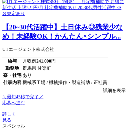
【20~30代活躍中】土日休み◎残業少な
め！未経験OK！かんたん×シンプル...
UTエージェント株式会社
給与
月収例
241,000
円
勤務地
群馬県 甘楽町
寮・社宅
あり
仕事内容
機械系工場 / 機械操作・製造補助 / 正社員
詳細を表示
＼最短45秒で完了／
応募へ進む
詳しく
見る
スペシャル