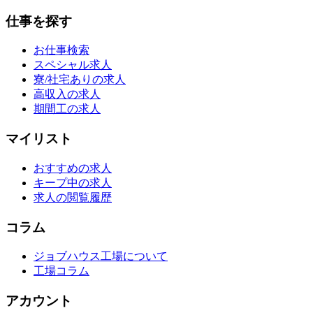
仕事を探す
お仕事検索
スペシャル求人
寮/社宅ありの求人
高収入の求人
期間工の求人
マイリスト
おすすめの求人
キープ中の求人
求人の閲覧履歴
コラム
ジョブハウス工場について
工場コラム
アカウント