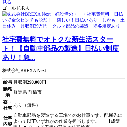
見る
ゴールド求人
社宅費無料でオトクな新生活スター
ト！【自動車部品の製造】日払い制度
あり！急...
株式会社BREXA Next
給与
月収例
290,000
円
勤務
群馬県 前橋市
地
寮・
あり（無料）
社宅
自動車部品を製造する工場でのお仕事です。配属先に
仕事
よって以下いずれかの作業を担当します。 【成型
内容