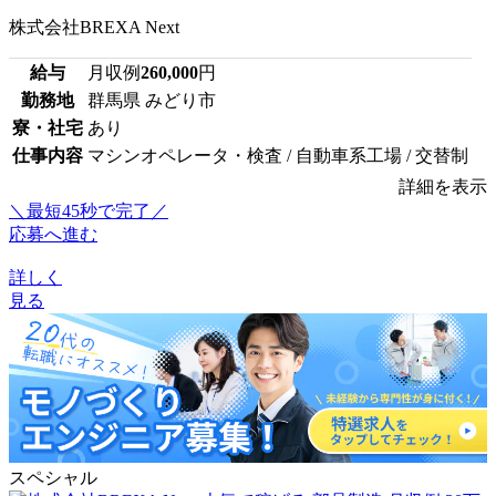
株式会社BREXA Next
給与
月収例
260,000
円
勤務地
群馬県 みどり市
寮・社宅
あり
仕事内容
マシンオペレータ・検査 / 自動車系工場 / 交替制
詳細を表示
＼最短45秒で完了／
応募へ進む
詳しく
見る
スペシャル