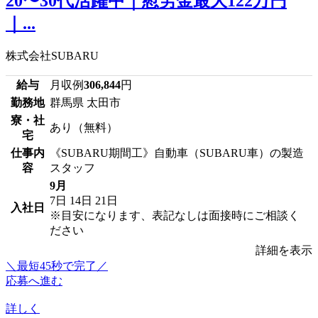
20〜30代活躍中｜慰労金最大122万円
｜...
株式会社SUBARU
給与
月収例
306,844
円
勤務地
群馬県 太田市
寮・社
あり（無料）
宅
仕事内
《SUBARU期間工》自動車（SUBARU車）の製造
容
スタッフ
9月
7日
14日
21日
入社日
※目安になります、表記なしは面接時にご相談く
ださい
詳細を表示
＼最短45秒で完了／
応募へ進む
詳しく