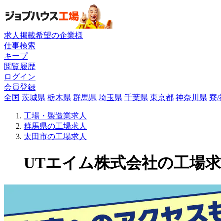
求人掲載希望の企業様
仕事検索
キープ
閲覧履歴
ログイン
会員登録
全国
茨城県
栃木県
群馬県
埼玉県
千葉県
東京都
神奈川県
寮
工場・製造業求人
群馬県の工場求人
太田市の工場求人
UTエイム株式会社の工場求人(5