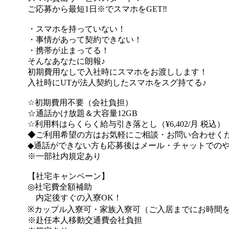
ご応募から最短1日※でスマホをGET‼
・スマホを持っていない！
・事情があって契約できない！
・携帯が止まってる！
そんなあなたに朗報♪
初期費用なしで入社時にスマホをお渡しします！
入社時にUTが法人契約したスマホをスグ持てる♪
☆初期費用不要（会社負担）
☆通話かけ放題＆大容量12GB
☆利用料はらくらく給与引き落とし（¥6,402/月 税込）
◆ご利用希望の方はお気軽にご相談・お問い合わせく
◆通話ができない方も応募後はメール・チャットでの
※一部社内規定あり
【社宅キャンペーン】
◎社宅費全額補助
内定後すぐの入寮OK！
※カップル入寮可・家族入寮可（ご入居までにお時間
※赴任本人移動交通費会社負担