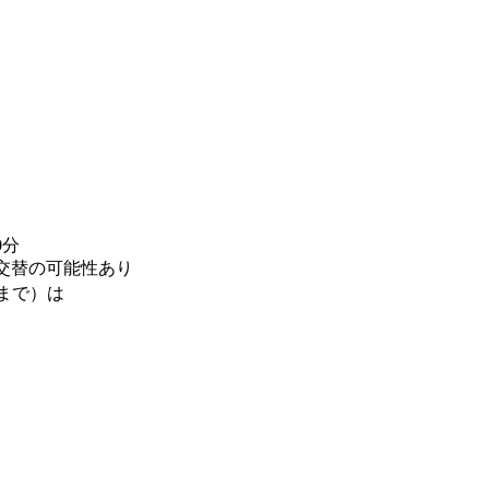
0分
3交替の可能性あり
ろまで）は