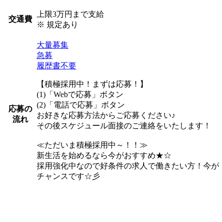
上限3万円まで支給
交通費
※ 規定あり
大量募集
急募
履歴書不要
【積極採用中！まずは応募！】
(1)「Webで応募」ボタン
(2)「電話で応募」ボタン
応募の
お好きな応募方法からご応募ください♪
流れ
その後スケジュール面接のご連絡をいたします！
≪ただいま積極採用中～！！≫
新生活を始めるなら今がおすすめ★☆
採用強化中なので好条件の求人で働きたい方！今が
チャンスです☆彡