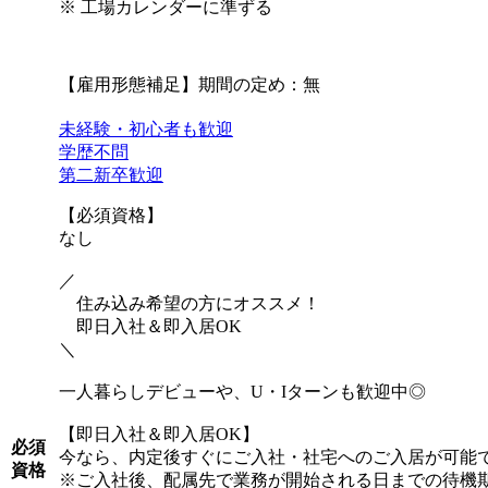
※ 工場カレンダーに準ずる
【雇用形態補足】期間の定め：無
未経験・初心者も歓迎
学歴不問
第二新卒歓迎
【必須資格】
なし
／
住み込み希望の方にオススメ！
即日入社＆即入居OK
＼
一人暮らしデビューや、U・Iターンも歓迎中◎
【即日入社＆即入居OK】
必須
今なら、内定後すぐにご入社・社宅へのご入居が可能
資格
※ご入社後、配属先で業務が開始される日までの待機