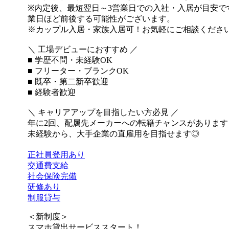
※内定後、最短翌日～3営業日での入社・入居が目安で
業日ほど前後する可能性がございます。
※カップル入居・家族入居可！お気軽にご相談くださ
＼ 工場デビューにおすすめ ／
■ 学歴不問・未経験OK
■ フリーター・ブランクOK
■ 既卒・第二新卒歓迎
■ 経験者歓迎
＼ キャリアアップを目指したい方必見 ／
年に2回、配属先メーカーへの転籍チャンスがあります
未経験から、大手企業の直雇用を目指せます◎
正社員登用あり
交通費支給
社会保険完備
研修あり
制服貸与
＜新制度＞
スマホ貸出サービススタート！