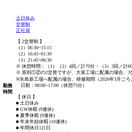
土日休み
交替制
正社員
【 2交替制 】
（1）06:30~15:15
（2）16:45~01:30
（3）21:45~06:30
※ 休憩時間：（1）（2）4回／計70分・（3）3回／計6
※ 原則①②の2交替ですが、大泉工場に配属の場合、
※矢島新工場へ配属の場合、研修期間（2026年3月ご
日勤：08:00~17:00（休憩75分）
勤務
時間
【 休日 】
■ 土日休み
■ GW休暇 (9連休)
■ 夏季休暇 (9連休)
■ 年末年始休暇 (10連休)
■ 年間休日121日