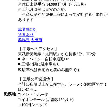
※休日出勤手当 14,998 円/月（7.58h/月）
※上記月収例は目安のため、
生産状況や配属先工程によって変動する可能性が
あります
車通勤OK
送迎あり
群馬県
太田市
【 工場へのアクセス 】
東武伊勢崎線「太田駅」から徒歩5分、車2分
■ 車・バイク・自転車通勤OK
■ 工場の隣に駐車場あり
※ 駐車代は自宅通勤者のみ無料です
【 工場の周辺環境 】
合計15店舗以上が点在する、ラーメン激戦区です！
ほかにも…
勤務地
□ ドン・キホーテ
□ イオンモール (店舗数150以上)
□ 100円ショップ