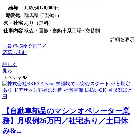
給与
月収例
320,000
円
勤務地
群馬県 伊勢崎市
寮・社宅
あり（無料）
仕事内容
検査・運搬 / 自動車系工場 / 交替制
詳細を表示
＼最短45秒で完了／
応募へ進む
詳しく
見る
スペシャル
【自動車部品のマシンオペレーター業
務】月収例26万円／社宅あり／土日休
み&...