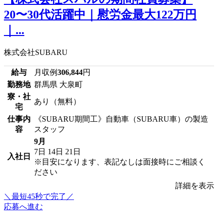
20〜30代活躍中｜慰労金最大122万円
｜...
株式会社SUBARU
給与
月収例
306,844
円
勤務地
群馬県 大泉町
寮・社
あり（無料）
宅
仕事内
《SUBARU期間工》自動車（SUBARU車）の製造
容
スタッフ
9月
7日
14日
21日
入社日
※目安になります、表記なしは面接時にご相談く
ださい
詳細を表示
＼最短45秒で完了／
応募へ進む