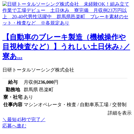
【自動車のブレーキ製造（機械操作や
目視検査など）】うれしい土日休み♪／
寮あ...
日研トータルソーシング株式会社
給与
月収例
236,000
円
勤務地
群馬県 邑楽町
寮・社宅
あり
仕事内容
マシンオペレータ・検査 / 自動車系工場 / 交替制
詳細を表示
＼最短45秒で完了／
応募へ進む