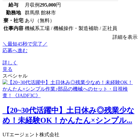
給与
月収例
295,000
円
勤務地
群馬県 館林市
寮・社宅
あり（無料）
仕事内容
機械系工場 / 機械操作・製造補助 / 正社員
詳細を表示
＼最短45秒で完了／
応募へ進む
詳しく
見る
スペシャル
【20~30代活躍中】土日休み◎残業少な
め！未経験OK！かんたん×シンプル...
UTエージェント株式会社