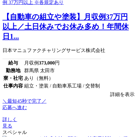
【自動車の組立や塗装】月収例37万円
以上／土日休みでお休み多め！年間休
日1...
日本マニュファクチャリングサービス株式会社
給与
月収例
373,000
円
勤務地
群馬県 太田市
寮・社宅
あり（無料）
仕事内容
組立・塗装 / 自動車系工場 / 交替制
詳細を表示
＼最短45秒で完了／
応募へ進む
詳しく
見る
スペシャル