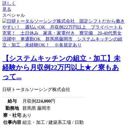
詳しく
見る
スペシャル
【システムキッチンの組立・加工】未
経験から月収例22万円以上★／寮もあ
って...
日研トータルソーシング株式会社
給与
月収例
224,000
円
勤務地
群馬県 藤岡市
寮・社宅
あり
仕事内容
組立・加工 / 建築系工場 / 日勤