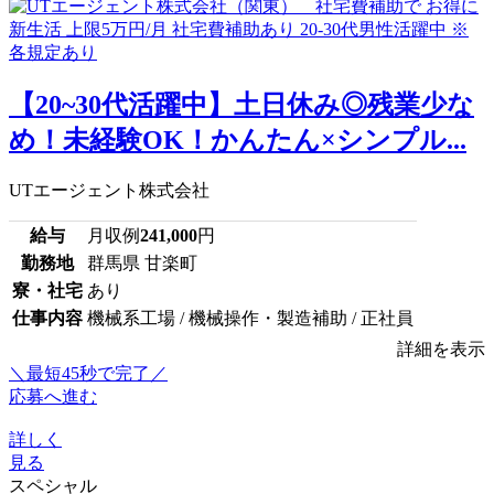
【20~30代活躍中】土日休み◎残業少な
め！未経験OK！かんたん×シンプル...
UTエージェント株式会社
給与
月収例
241,000
円
勤務地
群馬県 甘楽町
寮・社宅
あり
仕事内容
機械系工場 / 機械操作・製造補助 / 正社員
詳細を表示
＼最短45秒で完了／
応募へ進む
詳しく
見る
スペシャル