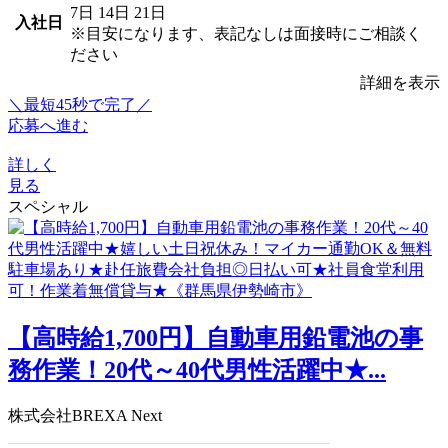
7日
14日
21日
入社日
※目安になります、表記なしは面接時にご相談く
ださい
詳細を表示
＼最短45秒で完了／
応募へ進む
詳しく
見る
スペシャル
【高時給1,700円】自動車用鉛電池の事
務作業！20代～40代男性活躍中★...
株式会社BREXA Next