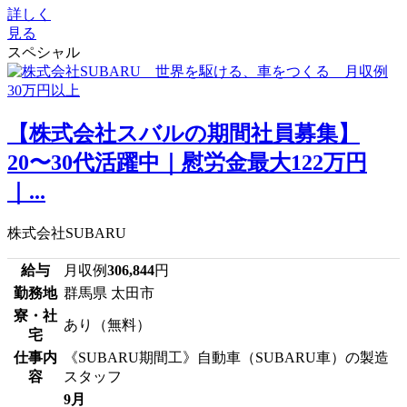
詳しく
見る
スペシャル
【株式会社スバルの期間社員募集】
20〜30代活躍中｜慰労金最大122万円
｜...
株式会社SUBARU
給与
月収例
306,844
円
勤務地
群馬県 太田市
寮・社
あり（無料）
宅
仕事内
《SUBARU期間工》自動車（SUBARU車）の製造
容
スタッフ
9月