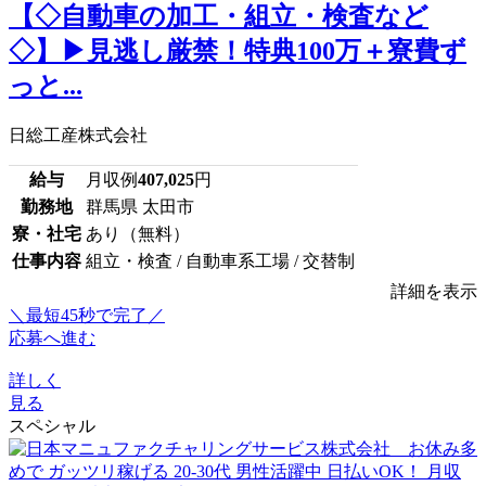
【◇自動車の加工・組立・検査など
◇】▶見逃し厳禁！特典100万＋寮費ず
っと...
日総工産株式会社
給与
月収例
407,025
円
勤務地
群馬県 太田市
寮・社宅
あり（無料）
仕事内容
組立・検査 / 自動車系工場 / 交替制
詳細を表示
＼最短45秒で完了／
応募へ進む
詳しく
見る
スペシャル