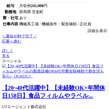
給与
月収例
241,000
円
勤務地
群馬県 甘楽町
寮・社宅
あり
仕事内容
機械系工場 / 機械操作・製造補助 / 正社員
詳細を表示
＼最短45秒で完了／
応募へ進む
詳しく
見る
スペシャル
【20~40代活躍中】【未経験OK×年間休
日158日】食品フィルムやラベル...
UTエージェント株式会社