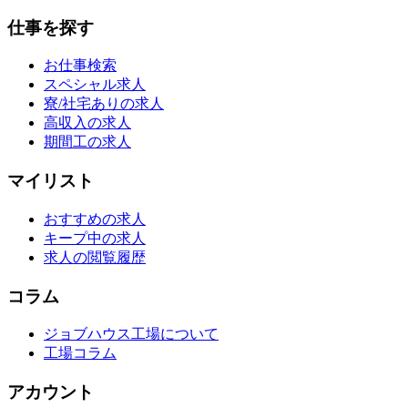
仕事を探す
お仕事検索
スペシャル求人
寮/社宅ありの求人
高収入の求人
期間工の求人
マイリスト
おすすめの求人
キープ中の求人
求人の閲覧履歴
コラム
ジョブハウス工場について
工場コラム
アカウント