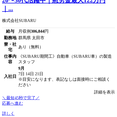
20〜30代活躍中｜慰労金最大122万円
｜...
株式会社SUBARU
給与
月収例
306,844
円
勤務地
群馬県 太田市
寮・社
あり（無料）
宅
仕事内
《SUBARU期間工》自動車（SUBARU車）の製造
容
スタッフ
9月
7日
14日
21日
入社日
※目安になります、表記なしは面接時にご相談く
ださい
詳細を表示
＼最短45秒で完了／
応募へ進む
詳しく