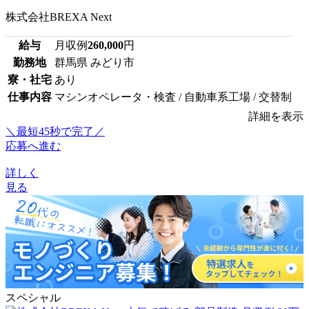
株式会社BREXA Next
給与
月収例
260,000
円
勤務地
群馬県 みどり市
寮・社宅
あり
仕事内容
マシンオペレータ・検査 / 自動車系工場 / 交替制
詳細を表示
＼最短45秒で完了／
応募へ進む
詳しく
見る
スペシャル