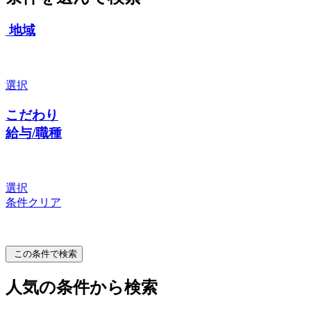
地域
選択
こだわり
給与/職種
選択
条件クリア
この条件で検索
人気の条件から検索