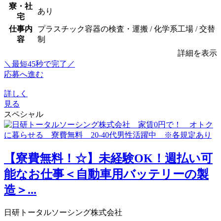
寮・社
あり
宅
仕事内
プラスチック容器の検査・運搬 / 化学系工場 / 交替
容
制
詳細を表示
＼最短45秒で完了／
応募へ進む
詳しく
見る
スペシャル
【寮費無料！☆】未経験OK！週払い可
能なお仕事＜自動車用バッテリーの製
造＞...
日研トータルソーシング株式会社