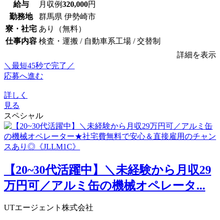
給与
月収例
320,000
円
勤務地
群馬県 伊勢崎市
寮・社宅
あり（無料）
仕事内容
検査・運搬 / 自動車系工場 / 交替制
詳細を表示
＼最短45秒で完了／
応募へ進む
詳しく
見る
スペシャル
【20~30代活躍中】＼未経験から月収29
万円可／アルミ缶の機械オペレータ...
UTエージェント株式会社