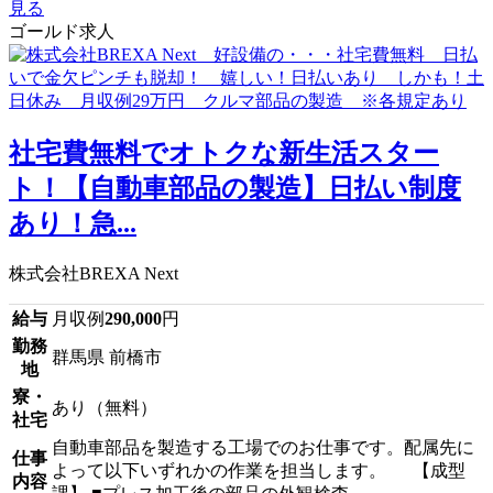
見る
ゴールド求人
社宅費無料でオトクな新生活スター
ト！【自動車部品の製造】日払い制度
あり！急...
株式会社BREXA Next
給与
月収例
290,000
円
勤務
群馬県 前橋市
地
寮・
あり（無料）
社宅
自動車部品を製造する工場でのお仕事です。配属先に
仕事
よって以下いずれかの作業を担当します。 【成型
内容