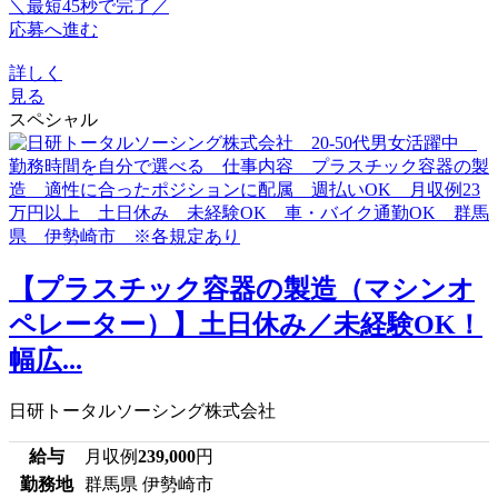
＼最短45秒で完了／
応募へ進む
詳しく
見る
スペシャル
【プラスチック容器の製造（マシンオ
ペレーター）】土日休み／未経験OK！
幅広...
日研トータルソーシング株式会社
給与
月収例
239,000
円
勤務地
群馬県 伊勢崎市