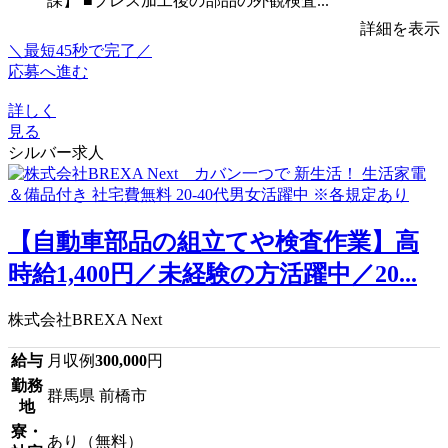
課】 ■プレス加工後の部品の外観検査...
詳細を表示
＼最短45秒で完了／
応募へ進む
詳しく
見る
シルバー求人
【自動車部品の組立てや検査作業】高
時給1,400円／未経験の方活躍中／20...
株式会社BREXA Next
給与
月収例
300,000
円
勤務
群馬県 前橋市
地
寮・
あり（無料）