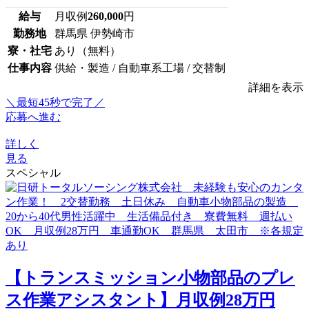
給与
月収例
260,000
円
勤務地
群馬県 伊勢崎市
寮・社宅
あり（無料）
仕事内容
供給・製造 / 自動車系工場 / 交替制
詳細を表示
＼最短45秒で完了／
応募へ進む
詳しく
見る
スペシャル
【トランスミッション小物部品のプレ
ス作業アシスタント】月収例28万円