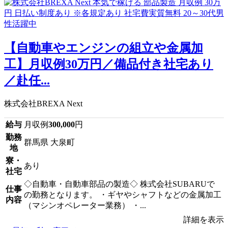
【自動車やエンジンの組立や金属加
工】月収例30万円／備品付き社宅あり
／赴任...
株式会社BREXA Next
給与
月収例
300,000
円
勤務
群馬県 大泉町
地
寮・
あり
社宅
◇自動車・自動車部品の製造◇ 株式会社SUBARUで
仕事
の勤務となります。 ・ギヤやシャフトなどの金属加工
内容
（マシンオペレーター業務） ・...
詳細を表示