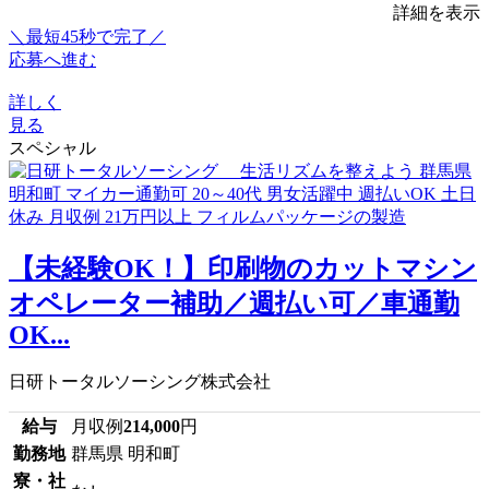
詳細を表示
＼最短45秒で完了／
応募へ進む
詳しく
見る
スペシャル
【未経験OK！】印刷物のカットマシン
オペレーター補助／週払い可／車通勤
OK...
日研トータルソーシング株式会社
給与
月収例
214,000
円
勤務地
群馬県 明和町
寮・社