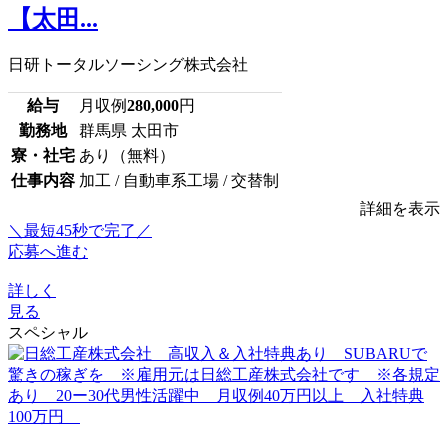
【太田...
日研トータルソーシング株式会社
給与
月収例
280,000
円
勤務地
群馬県 太田市
寮・社宅
あり（無料）
仕事内容
加工 / 自動車系工場 / 交替制
詳細を表示
＼最短45秒で完了／
応募へ進む
詳しく
見る
スペシャル