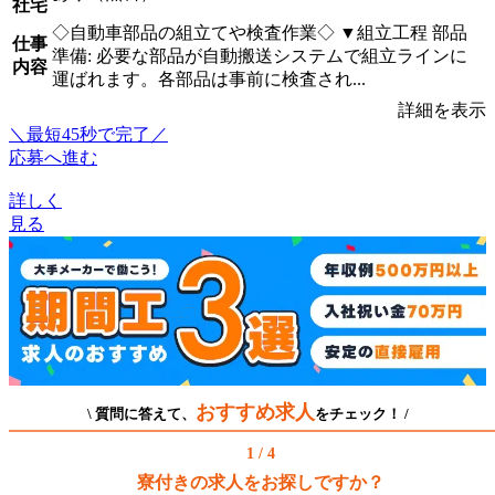
社宅
◇自動車部品の組立てや検査作業◇ ▼組立工程 部品
仕事
準備: 必要な部品が自動搬送システムで組立ラインに
内容
運ばれます。各部品は事前に検査され...
詳細を表示
＼最短45秒で完了／
応募へ進む
詳しく
見る
おすすめ求人
\ 質問に答えて、
をチェック！ /
1 / 4
寮付きの求人をお探しですか？