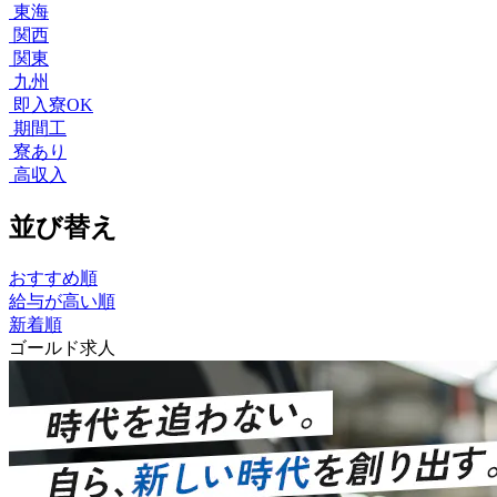
東海
関西
関東
九州
即入寮OK
期間工
寮あり
高収入
並び替え
おすすめ順
給与が高い順
新着順
ゴールド求人