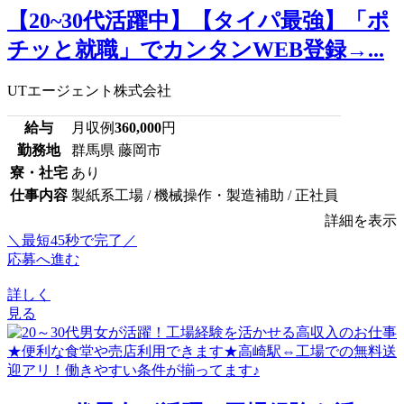
【20~30代活躍中】【タイパ最強】「ポ
チッと就職」でカンタンWEB登録→...
UTエージェント株式会社
給与
月収例
360,000
円
勤務地
群馬県 藤岡市
寮・社宅
あり
仕事内容
製紙系工場 / 機械操作・製造補助 / 正社員
詳細を表示
＼最短45秒で完了／
応募へ進む
詳しく
見る