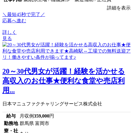
詳細を表示
＼最短45秒で完了／
応募へ進む
詳しく
見る
20～30代男女が活躍！経験を活かせる
高収入のお仕事★便利な食堂や売店利
用...
日本マニュファクチャリングサービス株式会社
給与
月収例
359,000
円
勤務地
群馬県 富岡市
寮・社