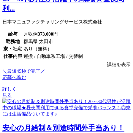
利...
日本マニュファクチャリングサービス株式会社
給与
月収例
373,000
円
勤務地
群馬県 太田市
寮・社宅
あり（無料）
仕事内容
運搬 / 自動車系工場 / 交替制
詳細を表示
＼最短45秒で完了／
応募へ進む
詳しく
見る
安心の月給制＆別途時間外手当あり！