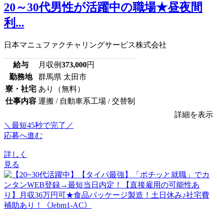
20～30代男性が活躍中の職場★昼夜間
利...
日本マニュファクチャリングサービス株式会社
給与
月収例
373,000
円
勤務地
群馬県 太田市
寮・社宅
あり（無料）
仕事内容
運搬 / 自動車系工場 / 交替制
詳細を表示
＼最短45秒で完了／
応募へ進む
詳しく
見る