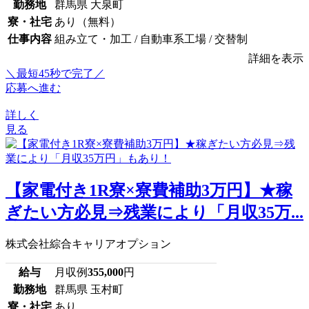
勤務地
群馬県 大泉町
寮・社宅
あり（無料）
仕事内容
組み立て・加工 / 自動車系工場 / 交替制
詳細を表示
＼最短45秒で完了／
応募へ進む
詳しく
見る
【家電付き1R寮×寮費補助3万円】★稼
ぎたい方必見⇒残業により「月収35万...
株式会社綜合キャリアオプション
給与
月収例
355,000
円
勤務地
群馬県 玉村町
寮・社宅
あり