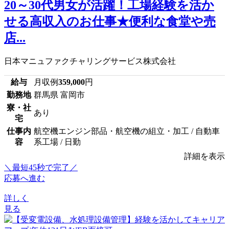
20～30代男女が活躍！工場経験を活か
せる高収入のお仕事★便利な食堂や売
店...
日本マニュファクチャリングサービス株式会社
給与
月収例
359,000
円
勤務地
群馬県 富岡市
寮・社
あり
宅
仕事内
航空機エンジン部品・航空機の組立・加工 / 自動車
容
系工場 / 日勤
詳細を表示
＼最短45秒で完了／
応募へ進む
詳しく
見る