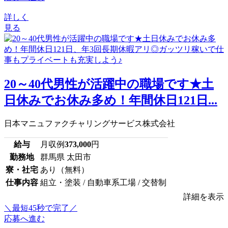
詳しく
見る
20～40代男性が活躍中の職場です★土
日休みでお休み多め！年間休日121日...
日本マニュファクチャリングサービス株式会社
給与
月収例
373,000
円
勤務地
群馬県 太田市
寮・社宅
あり（無料）
仕事内容
組立・塗装 / 自動車系工場 / 交替制
詳細を表示
＼最短45秒で完了／
応募へ進む