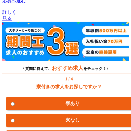
応募へ進む
詳しく
見る
おすすめ求人
\ 質問に答えて、
をチェック！ /
1 / 4
寮付きの求人をお探しですか？
寮あり
寮なし