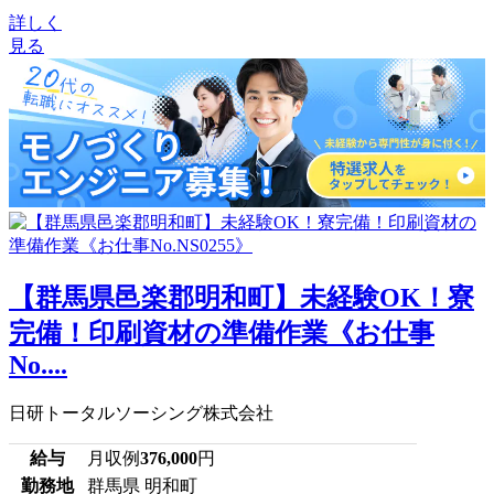
詳しく
見る
【群馬県邑楽郡明和町】未経験OK！寮
完備！印刷資材の準備作業《お仕事
No....
日研トータルソーシング株式会社
給与
月収例
376,000
円
勤務地
群馬県 明和町