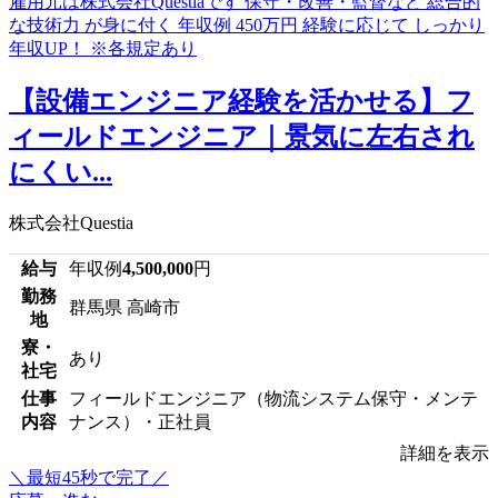
【設備エンジニア経験を活かせる】フ
ィールドエンジニア｜景気に左右され
にくい...
株式会社Questia
給与
年収例
4,500,000
円
勤務
群馬県 高崎市
地
寮・
あり
社宅
仕事
フィールドエンジニア（物流システム保守・メンテ
内容
ナンス）・正社員
詳細を表示
＼最短45秒で完了／