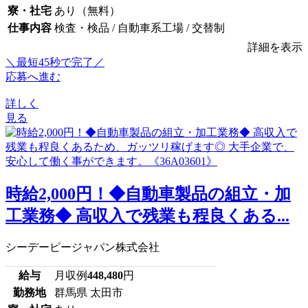
寮・社宅
あり（無料）
仕事内容
検査・検品 / 自動車系工場 / 交替制
詳細を表示
＼最短45秒で完了／
応募へ進む
詳しく
見る
時給2,000円！◆自動車製品の組立・加
工業務◆ 高収入で残業も程良くある...
シーデーピージャパン株式会社
給与
月収例
448,480
円
勤務地
群馬県 太田市