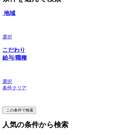
地域
選択
こだわり
給与/職種
選択
条件クリア
この条件で検索
人気の条件から検索