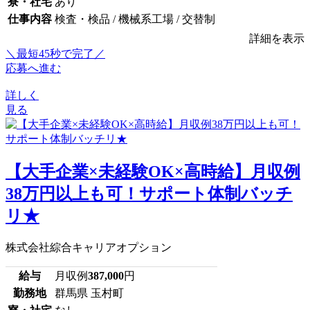
寮・社宅
あり
仕事内容
検査・検品 / 機械系工場 / 交替制
詳細を表示
＼最短45秒で完了／
応募へ進む
詳しく
見る
【大手企業×未経験OK×高時給】月収例
38万円以上も可！サポート体制バッチ
リ★
株式会社綜合キャリアオプション
給与
月収例
387,000
円
勤務地
群馬県 玉村町