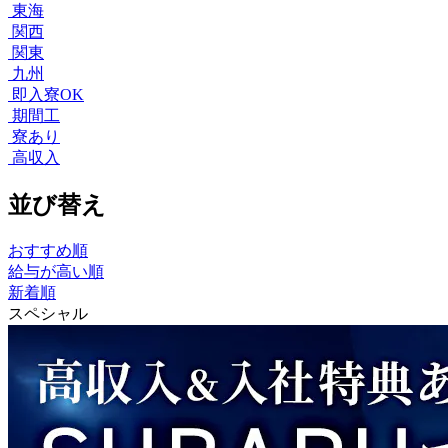
東海
関西
関東
九州
即入寮OK
期間工
寮あり
高収入
並び替え
おすすめ順
給与が高い順
新着順
スペシャル