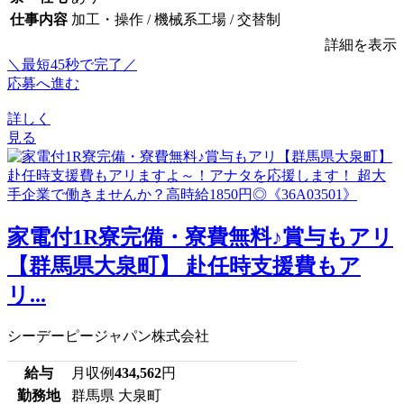
仕事内容
加工・操作 / 機械系工場 / 交替制
詳細を表示
＼最短45秒で完了／
応募へ進む
詳しく
見る
家電付1R寮完備・寮費無料♪賞与もアリ
【群馬県大泉町】 赴任時支援費もア
リ...
シーデーピージャパン株式会社
給与
月収例
434,562
円
勤務地
群馬県 大泉町