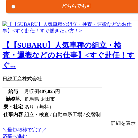
どちらでも可
【【SUBARU】人気車種の組立・検
査・運搬などのお仕事】<すぐ赴任！す
ぐ...
日総工産株式会社
給与
月収例
407,025
円
勤務地
群馬県 太田市
寮・社宅
あり（無料）
仕事内容
組立・検査 / 自動車系工場 / 交替制
詳細を表示
＼最短45秒で完了／
応募へ進む