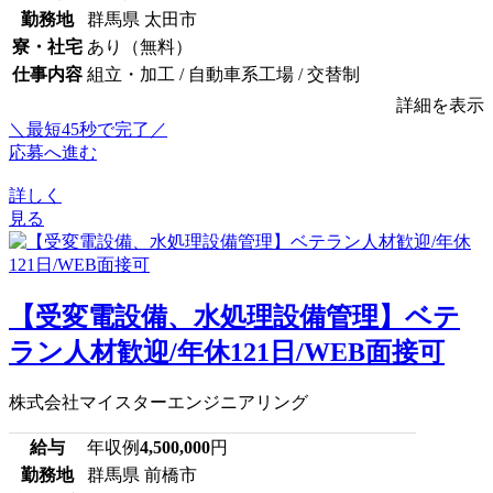
勤務地
群馬県 太田市
寮・社宅
あり（無料）
仕事内容
組立・加工 / 自動車系工場 / 交替制
詳細を表示
＼最短45秒で完了／
応募へ進む
詳しく
見る
【受変電設備、水処理設備管理】ベテ
ラン人材歓迎/年休121日/WEB面接可
株式会社マイスターエンジニアリング
給与
年収例
4,500,000
円
勤務地
群馬県 前橋市