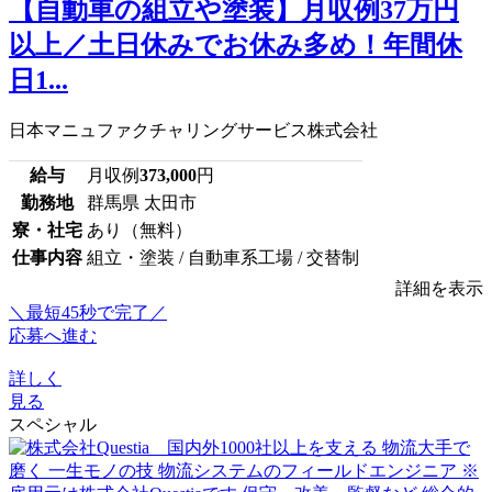
【自動車の組立や塗装】月収例37万円
以上／土日休みでお休み多め！年間休
日1...
日本マニュファクチャリングサービス株式会社
給与
月収例
373,000
円
勤務地
群馬県 太田市
寮・社宅
あり（無料）
仕事内容
組立・塗装 / 自動車系工場 / 交替制
詳細を表示
＼最短45秒で完了／
応募へ進む
詳しく
見る
スペシャル