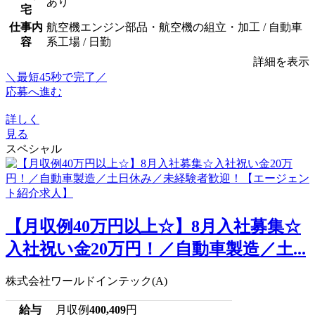
あり
宅
仕事内
航空機エンジン部品・航空機の組立・加工 / 自動車
容
系工場 / 日勤
詳細を表示
＼最短45秒で完了／
応募へ進む
詳しく
見る
スペシャル
【月収例40万円以上☆】8月入社募集☆
入社祝い金20万円！／自動車製造／土...
株式会社ワールドインテック(A)
給与
月収例
400,409
円