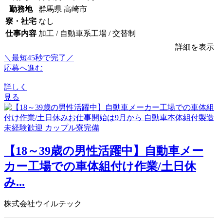
勤務地
群馬県 高崎市
寮・社宅
なし
仕事内容
加工 / 自動車系工場 / 交替制
詳細を表示
＼最短45秒で完了／
応募へ進む
詳しく
見る
【18～39歳の男性活躍中】自動車メー
カー工場での車体組付け作業/土日休
み...
株式会社ウイルテック