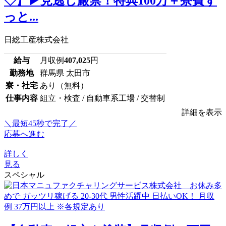
◇】▶見逃し厳禁！特典100万＋寮費ず
っと...
日総工産株式会社
給与
月収例
407,025
円
勤務地
群馬県 太田市
寮・社宅
あり（無料）
仕事内容
組立・検査 / 自動車系工場 / 交替制
詳細を表示
＼最短45秒で完了／
応募へ進む
詳しく
見る
スペシャル