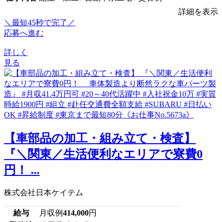
詳細を表示
＼最短45秒で完了／
応募へ進む
詳しく
見る
【車部品の加工・組み立て・検査】
『＼関東／生活便利なエリアで寮費0
円！ ...
株式会社日本ケイテム
給与
月収例
414,000
円