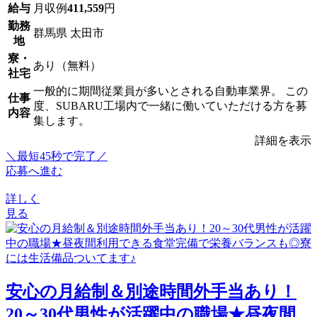
給与
月収例
411,559
円
勤務
群馬県 太田市
地
寮・
あり（無料）
社宅
一般的に期間従業員が多いとされる自動車業界。 この
仕事
度、SUBARU工場内で一緒に働いていただける方を募
内容
集します。
詳細を表示
＼最短45秒で完了／
応募へ進む
詳しく
見る
安心の月給制＆別途時間外手当あり！
20～30代男性が活躍中の職場★昼夜間