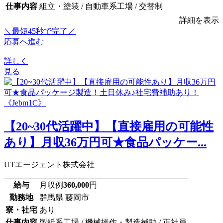
仕事内容
組立・塗装 / 自動車系工場 / 交替制
詳細を表示
＼最短45秒で完了／
応募へ進む
詳しく
見る
【20~30代活躍中】【直接雇用の可能性
あり】月収36万円可★食品パッケー...
UTエージェント株式会社
給与
月収例
360,000
円
勤務地
群馬県 藤岡市
寮・社宅
あり
仕事内容
製紙系工場 / 機械操作・製造補助 / 正社員