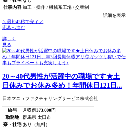
寮・社宅
なし
仕事内容
加工・操作 / 機械系工場 / 交替制
詳細を表示
＼最短45秒で完了／
応募へ進む
詳しく
見る
20～40代男性が活躍中の職場です★土
日休みでお休み多め！年間休日121日...
日本マニュファクチャリングサービス株式会社
給与
月収例
373,000
円
勤務地
群馬県 太田市
寮・社宅
あり（無料）