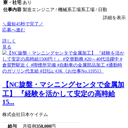
寮・社宅
あり
仕事内容
製造エンジニア / 機械系工場系工場 / 日勤
詳細を表示
＼最短45秒で完了／
応募へ進む
詳しく
見る
【NC旋盤・マシニングセンタで金属加
工】 『経験を活かして安定の高時給
15...
株式会社日本ケイテム
給与
月収例
358,000
円