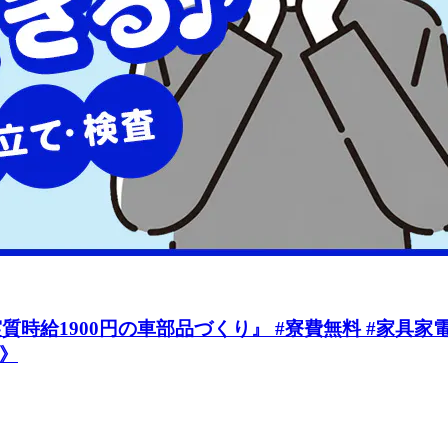
1900円の車部品づくり』 #寮費無料 #家具家電付1R
a》