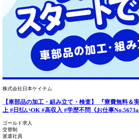
株式会社日本ケイテム
【車部品の加工・組み立て・検査】 『寮費無料＆実質時給
上 #日払いOK #高収入 #学歴不問《お仕事No.5673
ゴールド求人
交替制
派遣社員