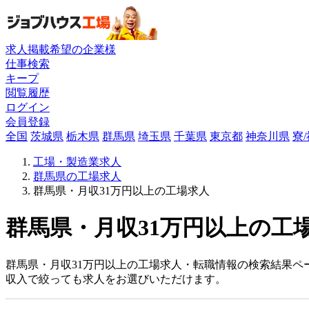
求人掲載希望の企業様
仕事検索
キープ
閲覧履歴
ログイン
会員登録
全国
茨城県
栃木県
群馬県
埼玉県
千葉県
東京都
神奈川県
寮
工場・製造業求人
群馬県の工場求人
群馬県・月収31万円以上の工場求人
群馬県・月収31万円以上の工場
群馬県・月収31万円以上の工場求人・転職情報の検索結果ペ
収入で絞っても求人をお選びいただけます。