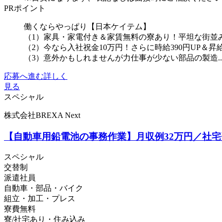
PRポイント
働くならやっぱり【日本ケイテム】
（1）家具・家電付き＆家賃無料の寮あり！平坦な街並
（2）今なら入社祝金10万円！さらに時給390円UP＆
（3）意外かもしれませんが力仕事が少ない部品の製造..
応募へ進む
詳しく
見る
スペシャル
株式会社BREXA Next
【自動車用鉛電池の事務作業】月収例32万円／社宅
スペシャル
交替制
派遣社員
自動車・部品・バイク
組立・加工・プレス
寮費無料
寮/社宅あり・住み込み