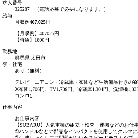
求人番号
325287 （電話応募で必要になります。）
給与
月収例
407,025
円
【月収例】407025円
【時給】1800円
勤務地
群馬県 太田市
寮・社宅
あり（無料）
テレビ・エアコン・冷蔵庫・布団など生活備品付きの寮
※布団1,706円、TV1,739円、冷蔵庫1,304円、洗濯機1,3
コンロは...
仕事内容
お仕事内容
【SUBARU】人気車種の組立・検査・運搬などのお仕
①ハンドルなどの部品をインパクトを使用してクルマに
②完成したクルマに問題がないかスピードテストやブレ