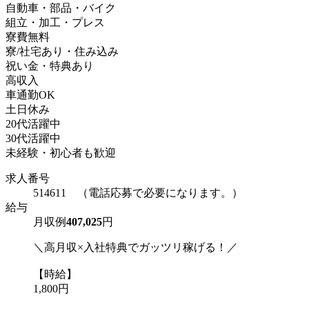
自動車・部品・バイク
組立・加工・プレス
寮費無料
寮/社宅あり・住み込み
祝い金・特典あり
高収入
車通勤OK
土日休み
20代活躍中
30代活躍中
未経験・初心者も歓迎
求人番号
514611 （電話応募で必要になります。）
給与
月収例
407,025
円
＼高月収×入社特典でガッツリ稼げる！／
【時給】
1,800円