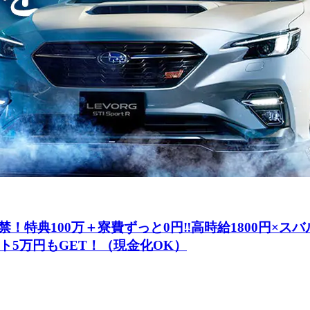
！特典100万＋寮費ずっと0円‼高時給1800円×ス
ト5万円もGET！（現金化OK）