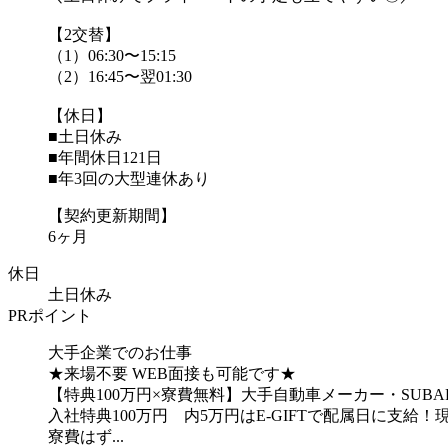
【2交替】
（1）06:30〜15:15
（2）16:45〜翌01:30
【休日】
■土日休み
■年間休日121日
■年3回の大型連休あり
【契約更新期間】
6ヶ月
休日
土日休み
PRポイント
大手企業でのお仕事
★来場不要 WEB面接も可能です★
【特典100万円×寮費無料】大手自動車メーカー・SU
入社特典100万円 内5万円はE-GIFTで配属日に支
寮費はず...