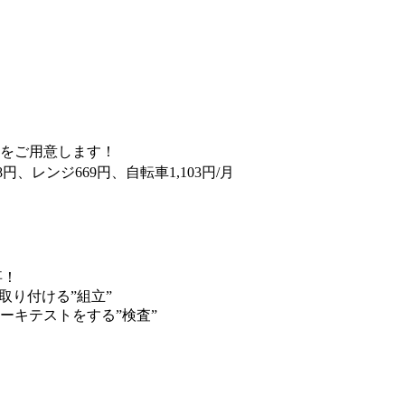
をご用意します！
38円、レンジ669円、自転車1,103円/月
事！
取り付ける”組立”
ーキテストをする”検査”