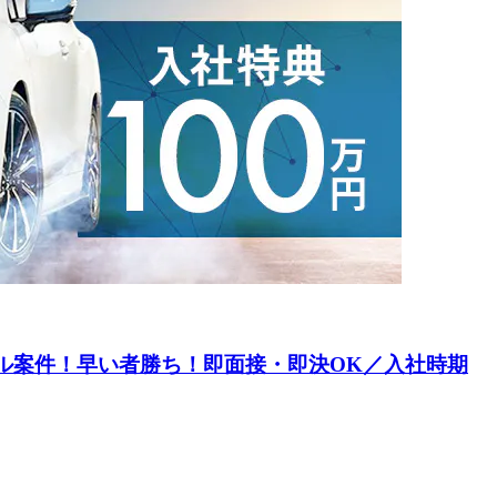
バル案件！早い者勝ち！即面接・即決OK／入社時期