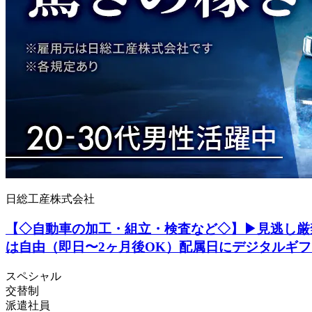
日総工産株式会社
【◇自動車の加工・組立・検査など◇】▶見逃し厳禁
は自由（即日〜2ヶ月後OK）配属日にデジタルギフ
スペシャル
交替制
派遣社員