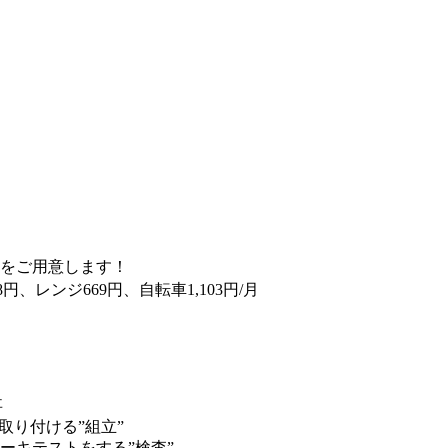
をご用意します！
38円、レンジ669円、自転車1,103円/月
事
取り付ける”組立”
ーキテストをする”検査”